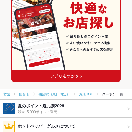
カラオケ
宮城 × 居酒屋
仙台市の居酒屋ランキング
仙台市 × カラオケ・パーティ
宮城 × 洋・和洋・各国料理・その他
仙台駅（東口周辺）のグルメランキング
仙台市 × カラオケ
宮城 × カラオケ・パーティ
仙台駅（東口周辺）の居酒屋ランキング
仙台駅 × カラオケ・パーティ
宮城 × カラオケ
仙台駅 × カラオケ
宮城
仙台市
仙台駅（東口周辺）
お店TOP
クーポン一覧
夏のポイント還元祭2026
最大15,000ポイント還元
ホットペッパーグルメについて