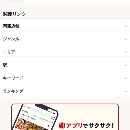
関連リンク
関連店舗
コート・ダジュール
ジャンル
カラオケ コート・ダジュール 仙台駅西口店
居酒屋
エリア
カラオケ コート・ダジュール 仙台泉店
洋・和洋・各国料理・その他
仙台駅（東口周辺）
駅
仙台市 × 居酒屋
仙台駅（東口周辺） × 居酒屋
仙台駅
キーワード
仙台市 × 洋・和洋・各国料理・その他
仙台駅（東口周辺） × 洋・和洋・各国料理・その他
榴ケ岡駅
ランキング
からあげ
エビ料理
カニ料理
ソーセージ
うどん
焼きそば
トリュフ
パスタ
カルボナーラ
ボロネーゼ
ピザ
マルゲリータ
チャーハン
仙台駅 × 居酒屋
仙台駅（東口周辺） × カラオケ・パーティ
宮城野通駅
宮城のグルメランキング
炭火焼
牛タン
ケーキ
パンケーキ
パフェ
ハンバーガー
生ハム
仙台駅 × 洋・和洋・各国料理・その他
仙台駅（東口周辺） × カラオケ
宮城の居酒屋ランキング
たこ焼き
チーズケーキ
つけ麺
醤油ラーメン
醤油豚骨ラーメン
カラオケ・パーティ
宮城
仙台市のグルメランキング