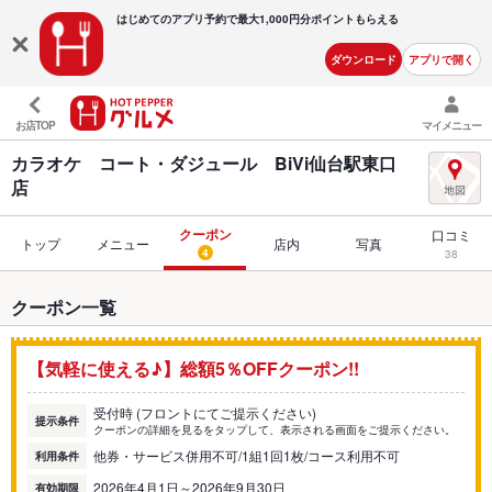
はじめてのアプリ予約で最大
1,000円分ポイントもらえる
ダウンロード
アプリで開く
お店TOP
マイメニュー
カラオケ コート・ダジュール BiVi仙台駅東口
店
クーポン
口コミ
トップ
メニュー
店内
写真
4
38
クーポン一覧
【気軽に使える♪】総額5％OFFクーポン!!
受付時 (フロントにてご提示ください)
提示条件
クーポンの詳細を見るをタップして、表示される画面をご提示ください。
他券・サービス併用不可/1組1回1枚/コース利用不可
利用条件
2026年4月1日～2026年9月30日
有効期限