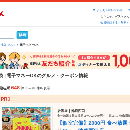
よくある問い合わせ
ようこそ、
さん
ゲスト
会員登録する（無料）
池袋 グルメ
電子マネーOK
袋 | 電子マネーOKのグルメ・クーポン情報
648
索結果
件
1～20
件を表示
【PR】
居酒屋｜池袋西口
食べ放題＆飲み放題コース2,000円～！鬼コスパ無制限食
【個室完備】2000円 食べ放題