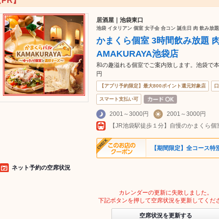
【PR】
居酒屋｜池袋東口
池袋 イタリアン 個室 女子会 合コン 誕生日 肉 飲み放
かまくら個室 3時間飲み放題 
AMAKURAYA池袋店
和の趣溢れる個室でご案内致します。池袋で本格
円
【アプリ予約限定】最大800ポイント還元対象店
口
スマート支払い可
2001～3000円
2001～3000円
【期間限定】全コース特
ネット予約の空席状況
カレンダーの更新に失敗しました。
下記ボタンを押して空席状況を更新してくだ
空席状況を更新する