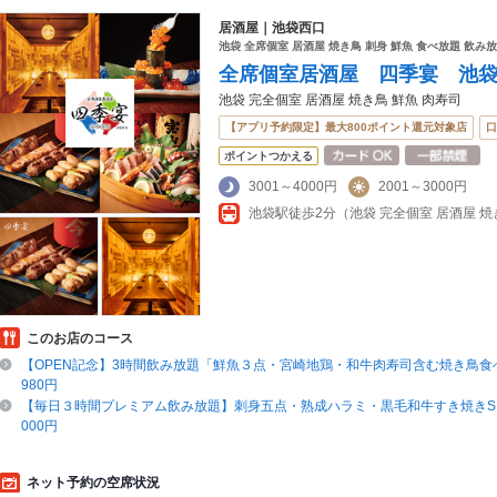
居酒屋｜池袋西口
池袋 全席個室 居酒屋 焼き鳥 刺身 鮮魚 食べ放題 飲み
全席個室居酒屋 四季宴 池
池袋 完全個室 居酒屋 焼き鳥 鮮魚 肉寿司
【アプリ予約限定】最大800ポイント還元対象店
口
ポイントつかえる
3001～4000円
2001～3000円
池袋駅徒歩2分（池袋 完全個室 居酒屋 焼
このお店のコース
【OPEN記念】3時間飲み放題「鮮魚３点・宮崎地鶏・和牛肉寿司含む焼き鳥食べ
980円
【毎日３時間プレミアム飲み放題】刺身五点・熟成ハラミ・黒毛和牛すき焼きSHIK
000円
ネット予約の空席状況