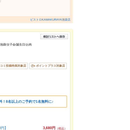
ビストロKAMAKURAYA池袋店
/池袋/女子会/誕生日/お肉
コミ投稿特典対象店
ポイントプラス対象店
料！8名以上のご予約で1名無料に♪
0円】
3,680円
（税込）