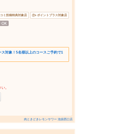
コミ投稿特典対象店
ポイントプラス対象店
ース対象！5名様以上のコースご予約で1
さい。
肉ときどきレモンサワー 池袋西口店