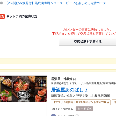
【2時間飲み放題付】熟成肉寿司＆ローストビーフを楽しめる定番コース
ネット予約の空席状況
カレンダーの更新に失敗しました。
下記ボタンを押して空席状況を更新してくだ
空席状況を更新する
居酒屋｜池袋東口
居酒屋あのばしょ/和ひーじょ/新潟直送鮮魚/貸切/池袋駅
居酒屋あのばしょ
新潟直送の鮮魚と野菜を楽しむ和風居酒屋
【アプリ予約限定】最大800ポイント還元対象店
口
ポイントつかえる