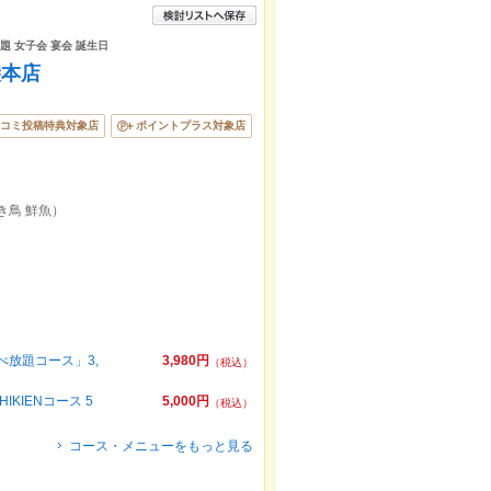
放題 女子会 宴会 誕生日
袋本店
コミ投稿特典対象店
ポイントプラス対象店
き鳥 鮮魚）
放題コース」3,
3,980円
（税込）
IENコース 5
5,000円
（税込）
コース・メニューをもっと見る