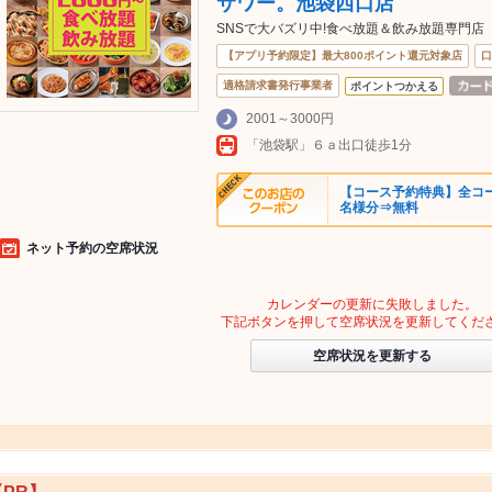
サワー。池袋西口店
SNSで大バズリ中!食べ放題＆飲み放題専門店
【アプリ予約限定】最大800ポイント還元対象店
口
適格請求書発行事業者
ポイントつかえる
2001～3000円
「池袋駅」６ａ出口徒歩1分
【コース予約特典】全コ
名様分⇒無料
ネット予約の空席状況
カレンダーの更新に失敗しました。
下記ボタンを押して空席状況を更新してくだ
空席状況を更新する