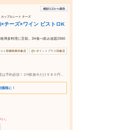
題 カップルシート チーズ
肉×チーズ×ワイン ビストロK
博多料理に舌鼓。3H食べ飲み放題2980
コミ投稿特典対象店
ポイントプラス対象店
【JR池袋駅徒歩１分】自慢のかまくら個室は予約必須！２H飲放今だけ９８０円◎３H飲放付きコース３５００円から♪各税込
別価格に！
さい。