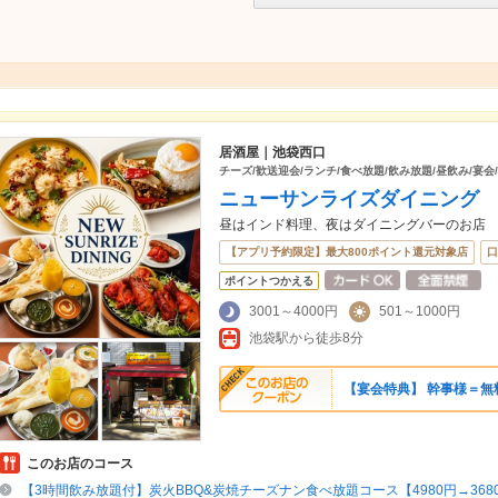
居酒屋｜池袋西口
チーズ/歓送迎会/ランチ/食べ放題/飲み放題/昼飲み/宴会
ニューサンライズダイニング
昼はインド料理、夜はダイニングバーのお店
【アプリ予約限定】最大800ポイント還元対象店
口
ポイントつかえる
3001～4000円
501～1000円
池袋駅から徒歩8分
【宴会特典】 幹事様＝無
このお店のコース
【3時間飲み放題付】炭火BBQ&炭焼チーズナン食べ放題コース【4980円→368