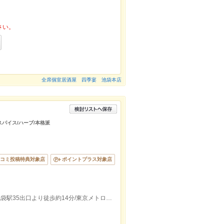
さい。
全席個室居酒屋 四季宴 池袋本店
スパイス/ハーブ/本格派
コミ投稿特典対象店
ポイントプラス対象店
西武池袋線.東武東上線.東京メトロ.ＪＲ池袋駅35出口より徒歩約14分/東京メトロ有楽町線東池袋駅2出口より徒歩約13分