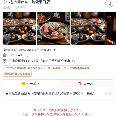
くいもの屋わん 池袋東口店
居酒屋
池袋東口
【最大45名】☆飲み放題☆コース4000円～!!
3001～4000円
JR池袋駅東口徒歩1分 『★当日予約宴会★承りま…
【アプリ予約限定】最大800ポイント還元対象店
口コミ投稿特典対象店
適格請求書発行事業者
クーポン
コース
★単品飲み放題★ ～2時間飲み放題全100種類～ 2000円（税込）
カレンダーの更新に失敗しました。
下記ボタンを押して空席状況を更新してください。