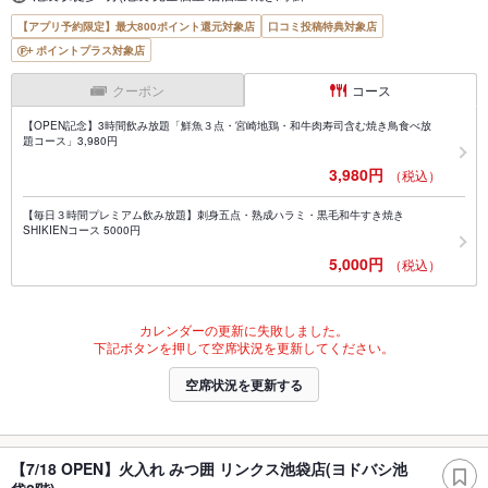
【アプリ予約限定】最大800ポイント還元対象店
口コミ投稿特典対象店
ポイントプラス対象店
クーポン
コース
【OPEN記念】3時間飲み放題「鮮魚３点・宮崎地鶏・和牛肉寿司含む焼き鳥食べ放
題コース」3,980円
3,980円
（税込）
【毎日３時間プレミアム飲み放題】刺身五点・熟成ハラミ・黒毛和牛すき焼き
SHIKIENコース 5000円
5,000円
（税込）
カレンダーの更新に失敗しました。
下記ボタンを押して空席状況を更新してください。
空席状況を更新する
【7/18 OPEN】火入れ みつ囲 リンクス池袋店(ヨドバシ池