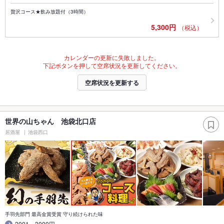
贅沢コース★飲み放題付（3時間）
5,300円
（税込）
カレンダーの更新に失敗しました。
下記ボタンを押して空席状況を更新してください。
空席状況を更新する
世界の山ちゃん 池袋北口店
居酒屋
池袋西口
手羽先部門 最高金賞受賞 守り続けられた味
2001～3000円