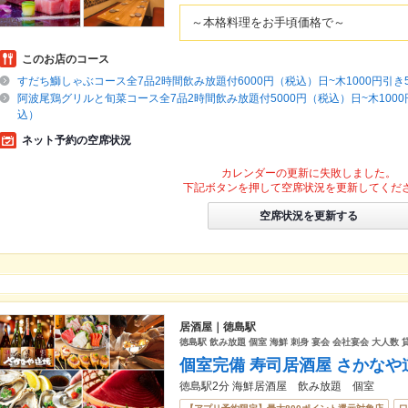
～本格料理をお手頃価格で～
このお店のコース
すだち鰤しゃぶコース全7品2時間飲み放題付6000円（税込）日~木1000円引き5
阿波尾鶏グリルと旬菜コース全7品2時間飲み放題付5000円（税込）日~木1000円
込）
ネット予約の空席状況
カレンダーの更新に失敗しました。
下記ボタンを押して空席状況を更新してくだ
空席状況を更新する
居酒屋｜徳島駅
徳島駅 飲み放題 個室 海鮮 刺身 宴会 会社宴会 大人数 
個室完備 寿司居酒屋 さかなや
徳島駅2分 海鮮居酒屋 飲み放題 個室