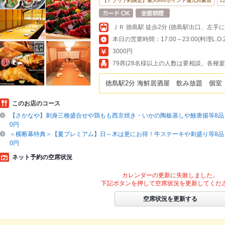
【アプリ予約限定】最大800ポイント還元対象店
口
本日の営業時間：17:00～23:00(料理L.O.22
3000円
79席(28名様以上の人数は要相談。各種宴
徳島駅2分 海鮮居酒屋 飲み放題 個室
このお店のコース
【さかなや】刺身三種盛合せや鶏もも西京焼き・いかの陶板蒸しや鯵唐揚等8品＋
0円
＜横断幕特典＞【夏プレミアム】日～木は更にお得！牛ステーキや刺盛り等8品＋
0円
ネット予約の空席状況
カレンダーの更新に失敗しました。
下記ボタンを押して空席状況を更新してくだ
空席状況を更新する