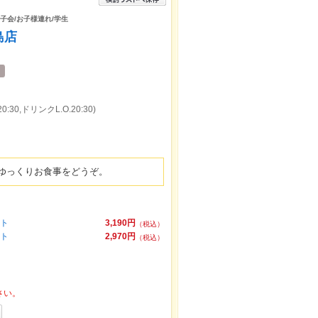
女子会/お子様連れ/学生
島店
:30,ドリンクL.O.20:30)
ゆっくりお食事をどうぞ。
ット
3,190円
（税込）
ット
2,970円
（税込）
さい。