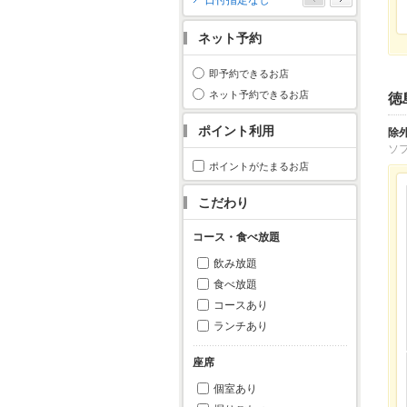
日付指定なし
月
火
水
木
金
土
日
ネット予約
1
2
3
4
5
6
7
8
9
10
11
即予約できるお店
12
13
14
15
16
17
18
ネット予約できるお店
徳
19
20
21
22
23
24
25
ポイント利用
除
26
27
28
29
30
31
ソ
ポイントがたまるお店
こだわり
コース・食べ放題
飲み放題
食べ放題
コースあり
ランチあり
座席
個室あり