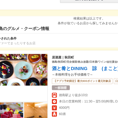
検索結果は以上です。
条件が似ているお店から探してみませんか
島のグルメ・クーポン情報
外された条件
ファーでまったりするお店
居酒屋｜秋田町
徳島/秋田町/完全個室/飲み放題/日本酒/ワイン/会社宴会
酒と肴とDINING 諒 (まこと
～本格料理をお手頃価格で～
【アプリ予約限定】最大800ポイント還元対象店
口
徳島駅より徒歩10分
本日の営業時間：11:30～翌5:00(料理L.O.翌
4000円
60席