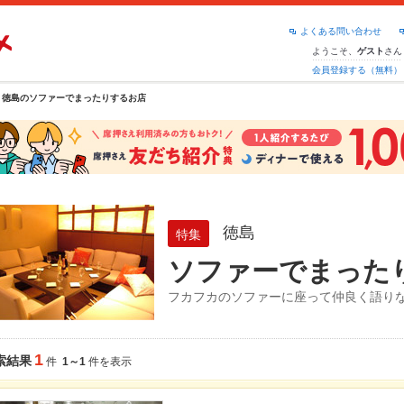
よくある問い合わせ
ようこそ、
さん
ゲスト
会員登録する（無料）
徳島のソファーでまったりするお店
徳島
特集
ソファーでまった
フカフカのソファーに座って仲良く語り
1
索結果
件
1～1
件を表示