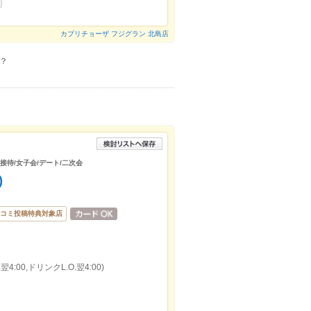
カプリチョーザ フジグラン 北島店
？
/接待/女子会/デート/二次会
)
コミ投稿特典対象店
4:00,ドリンクL.O.翌4:00)