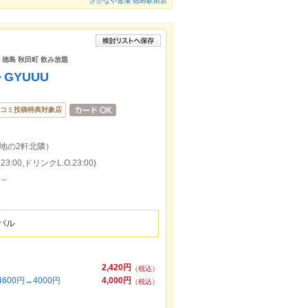
さかなや道場 徳島駅前店
 徳島 秋田町 飲み放題
GYUUU
コミ投稿特典対象店
地の2軒北隣）
:00,ドリンクL.O.23:00)
円～
バル
2,420円
（税込）
00円→4000円
4,000円
（税込）