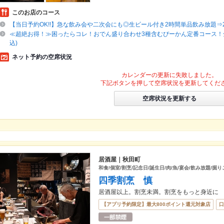
このお店のコース
【当日予約OK!!】急な飲み会や二次会にも◎生ビール付き2時間単品飲み放題⇒22
≪超絶お得！≫困ったらコレ！おでん盛り合わせ3種含むぴーかん定番コース！全6
込)
ネット予約の空席状況
カレンダーの更新に失敗しました。
下記ボタンを押して空席状況を更新してくだ
空席状況を更新する
居酒屋｜秋田町
和食/個室/割烹/記念日/誕生日/肉/魚/宴会/飲み放題/掘り
四季割烹 慎
居酒屋以上。割烹未満。割烹をもっと身近に
【アプリ予約限定】最大800ポイント還元対象店
口