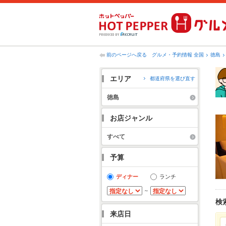
前のページへ戻る
グルメ・予約情報 全国
徳島
エリア
都道府県を選び直す
徳島
お店ジャンル
すべて
予算
ディナー
ランチ
～
検
来店日