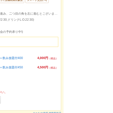
コミ投稿特典対象店
スマート支払い可
ＪＲ 徳島駅 徒歩2分 (徳島駅出口、左手に進み、二つ目の角を左に進むとございます）
:30,ドリンクL.O.22:30)
会の予約承り中!)
飲み放題付400
4,000円
（税込）
飲み放題付450
4,500円
（税込）
さい。