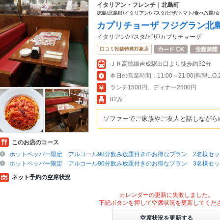
イタリアン・フレンチ｜北島町
徳島/北島町/イタリアン/パスタ/ピザ/トマト/食べ放題/
カプリチョーザ フジグラン北
イタリアン/パスタ/ピザ/カプリチョーザ
口コミ投稿特典対象店
ＪＲ高徳線吉成駅出口より徒歩約32分
本日の営業時間：11:00～21:00(料理L.O.20
ランチ1500円、ディナー2500円
82席
ソファーでご家族やご友人と話しながら
このお店のコース
ホットペッパー限定 アルコール90分飲み放題付きのお得なプラン 2名様セ
ホットペッパー限定 アルコール90分飲み放題付きのお得なプラン 3名様セ
ネット予約の空席状況
カレンダーの更新に失敗しました。
下記ボタンを押して空席状況を更新してくだ
空席状況を更新する