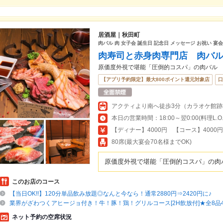
居酒屋｜秋田町
肉バル 肉 女子会 誕生日 記念日 メッセージ お祝い 宴会
肉寿司と赤身肉専門店 肉バル 
原価度外視で堪能「圧倒的コスパ」の肉バル
【アプリ予約限定】最大800ポイント還元対象店
口
アクティより南へ徒歩3分（カラオケ館跡
本日の営業時間：18:00～翌0:00(料理L.O.23
【ディナー】4000円 【コース】4000
80席(最大宴会70名様までOK)
原価度外視で堪能「圧倒的コスパ」の肉
このお店のコース
【当日OK!!】120分単品飲み放題◎なんと今なら！通常2880円⇒2420円に♪
業界がざわつくアヒージョ付き！牛！豚！鶏！グリルコース[2H飲放付]★全8品46
ネット予約の空席状況