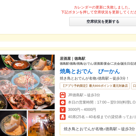
カレンダーの更新に失敗しました。
下記ボタンを押して空席状況を更新してくだ
空席状況を更新する
居酒屋｜徳島駅
徳島駅/徳島/焼鳥/おでん/居酒屋/宴会/二次会/誕生日/記
焼鳥とおでん ぴーかん
焼き鳥とおでんが名物♪徳島駅～徒歩3分！
【アプリ予約限定】最大800ポイント還元対象店
口
JR徳島駅～徒歩3分
本日の営業時間：17:00～翌0:00(料理L.O.23
3000円～4000円
40席(25名～40名様までの貸切承ってお
焼き鳥とおでんが名物♪徳島駅～徒歩3分