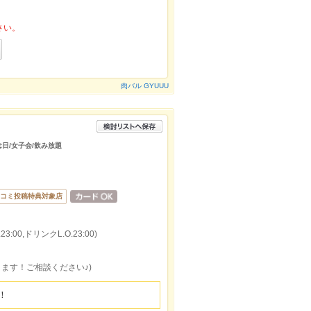
さい。
肉バル GYUUU
念日/女子会/飲み放題
コミ投稿特典対象店
:00,ドリンクL.O.23:00)
ります！ご相談ください♪)
！