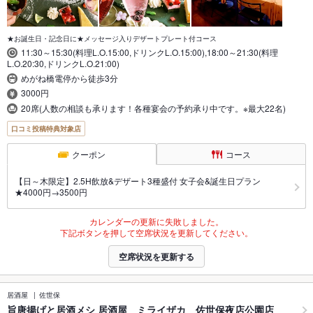
★お誕生日・記念日に★メッセージ入りデザートプレート付コース
11:30～15:30(料理L.O.15:00,ドリンクL.O.15:00),18:00～21:30(料理
L.O.20:30,ドリンクL.O.21:00)
めがね橋電停から徒歩3分
3000円
20席(人数の相談も承ります！各種宴会の予約承り中です。※最大22名)
口コミ投稿特典対象店
クーポン
コース
【日～木限定】2.5H飲放&デザート3種盛付 女子会&誕生日プラン
★4000円→3500円
カレンダーの更新に失敗しました。
下記ボタンを押して空席状況を更新してください。
空席状況を更新する
居酒屋
佐世保
旨唐揚げと居酒メシ 居酒屋 ミライザカ 佐世保夜店公園店