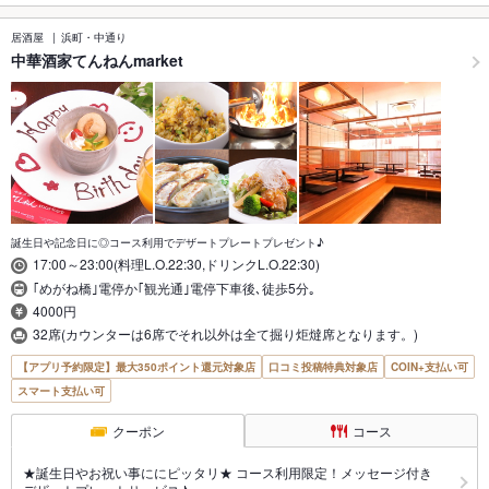
居酒屋
浜町・中通り
中華酒家てんねんmarket
誕生日や記念日に◎コース利用でデザートプレートプレゼント♪
17:00～23:00(料理L.O.22:30,ドリンクL.O.22:30)
｢めがね橋｣電停か｢観光通｣電停下車後､徒歩5分｡
4000円
32席(カウンターは6席でそれ以外は全て掘り炬燵席となります。)
【アプリ予約限定】最大350ポイント還元対象店
口コミ投稿特典対象店
COIN+支払い可
スマート支払い可
クーポン
コース
★誕生日やお祝い事ににピッタリ★ コース利用限定！メッセージ付き