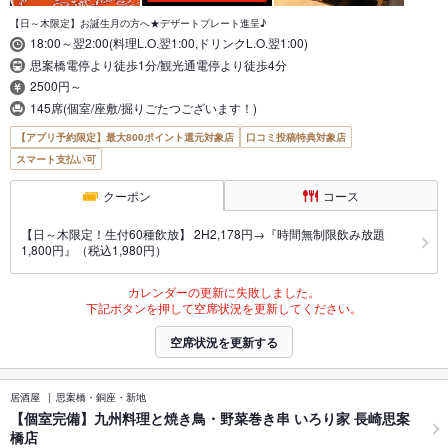
【日～木限定】お誕生月の方へ★デザートプレート進呈♪
18:00～翌2:00(料理L.O.翌1:00,ドリンクL.O.翌1:00)
思案橋電停より徒歩1分/観光通電停より徒歩4分
2500円～
145席(個室/座敷/掘りごたつございます！)
【アプリ予約限定】最大800ポイント還元対象店
口コミ投稿特典対象店
スマート支払い可
クーポン
コース
【日～木限定！生付60種飲放】 2H2,178円→『時間無制限飲み放題
1,800円』（税込1,980円）
カレンダーの更新に失敗しました。
下記ボタンを押して空席状況を更新してください。
空席状況を更新する
居酒屋
思案橋・銅座・新地
【個室完備】九州料理と焼き鳥・野菜巻き串 いろり家 長崎思案
橋店