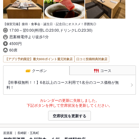
【個室完備】接待・食事会・誕生日・記念日にオススメ！雰囲気◎
17:00～翌0:00(料理L.O.23:00,ドリンクL.O.23:30)
思案橋電停より徒歩1分
4500円
60席
【アプリ予約限定】最大800ポイント還元対象店
口コミ投稿特典対象店
クーポン
コース
【幹事様無料！！】6名以上のコース利用で1名分のコース価格が無
料！
カレンダーの更新に失敗しました。
下記ボタンを押して空席状況を更新してください。
空席状況を更新する
居酒屋
長崎駅・五島町