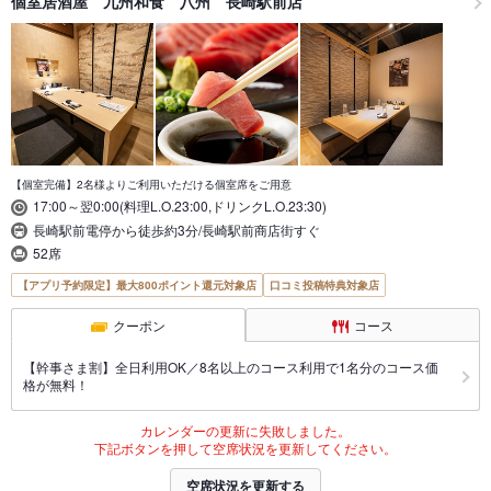
個室居酒屋 九州和食 八州 長崎駅前店
【個室完備】2名様よりご利用いただける個室席をご用意
17:00～翌0:00(料理L.O.23:00,ドリンクL.O.23:30)
長崎駅前電停から徒歩約3分/長崎駅前商店街すぐ
52席
【アプリ予約限定】最大800ポイント還元対象店
口コミ投稿特典対象店
クーポン
コース
【幹事さま割】全日利用OK／8名以上のコース利用で1名分のコース価
格が無料！
カレンダーの更新に失敗しました。
下記ボタンを押して空席状況を更新してください。
空席状況を更新する