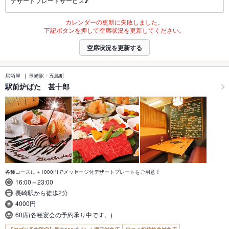
デザートプレートサービス♪
カレンダーの更新に失敗しました。
下記ボタンを押して空席状況を更新してください。
空席状況を更新する
居酒屋
長崎駅・五島町
駅前炉ばた 甚十郎
各種コースに＋1000円でメッセージ付デザートプレートをご用意！
16:00～23:00
長崎駅から徒歩2分
4000円
60席(各種宴会の予約承り中です。)