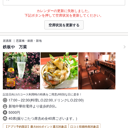
カレンダーの更新に失敗しました。
下記ボタンを押して空席状況を更新してください。
空席状況を更新する
居酒屋
思案橋・銅座・新地
鉄板や 万菜
記念日向けのコース利用時の特典をご用意♪特別な日に是非！
17:00～22:30(料理L.O.22:00,ドリンクL.O.22:00)
新地中華街電停より徒歩約3分｡
5000円
40席(掘りごたつ席含め全40席ございます。)
【アプリ予約限定】最大800ポイント還元対象店
口コミ投稿特典対象店