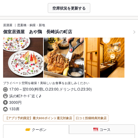
空席状況を更新する
居酒屋
思案橋・銅座・新地
個室居酒屋 あや鶏 長崎浜の町店
プライベート空間を確保！美味しいお食事をお楽しみください
17:00～翌0:00(料理L.O.23:00,ドリンクL.O.23:30)
浜の町ｱｰｹｰﾄﾞ近く♪
3000円
133席
【アプリ予約限定】最大800ポイント還元対象店
口コミ投稿特典対象店
クーポン
コース