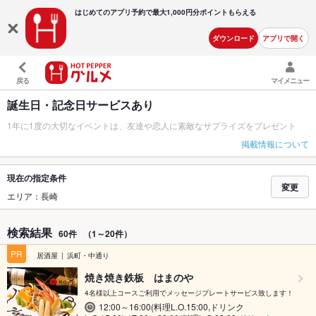
はじめてのアプリ予約で最大
1,000円分ポイントもらえる
ダウンロード
アプリで開く
戻る
マイメニュー
誕生日・記念日サービスあり
1年に1度の大切なイベントは、友達や恋人に素敵なサプライズをプレゼント
掲載情報について
現在の指定条件
変更
エリア：長崎
検索結果
60件
（1～20件）
PR
居酒屋
浜町・中通り
焼き焼き鉄板 はまのや
4名様以上コースご利用でメッセージプレートサービス致します！
12:00～16:00(料理L.O.15:00,ドリンク