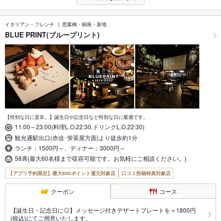
イタリアン・フレンチ
思案橋・銅座・新地
BLUE PRINT(ブループリント)
【特別な日に是非。】誕生日や記念日など特別な日に最適です。
11:00～23:00(料理L.O.22:30,ドリンクL.O.22:30)
観光通駅出口(赤迫･蛍茶屋方面)より徒歩約1分
ランチ：1500円～、ディナー：3000円～
58席(最大60名様まで収容可能です。お気軽にご相談ください。)
【アプリ予約限定】最大800ポイント還元対象店
口コミ投稿特典対象店
クーポン
コース
【誕生日・記念日に◎】メッセージ付きデザートプレートを＋1800円
(税込)にてご用意いたします。