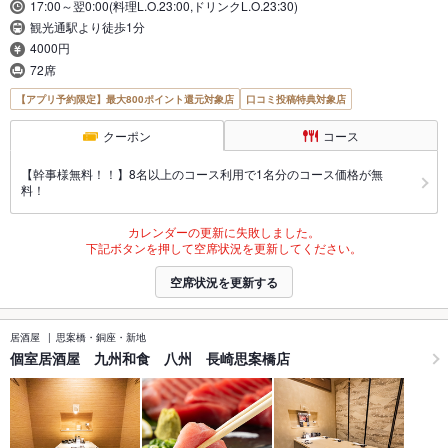
17:00～翌0:00(料理L.O.23:00,ドリンクL.O.23:30)
観光通駅より徒歩1分
4000円
72席
【アプリ予約限定】最大800ポイント還元対象店
口コミ投稿特典対象店
クーポン
コース
【幹事様無料！！】8名以上のコース利用で1名分のコース価格が無
料！
カレンダーの更新に失敗しました。
下記ボタンを押して空席状況を更新してください。
空席状況を更新する
居酒屋
思案橋・銅座・新地
個室居酒屋 九州和食 八州 長崎思案橋店