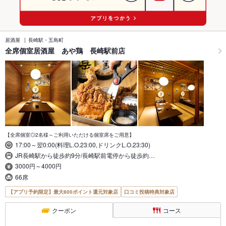
居酒屋
長崎駅・五島町
全席個室居酒屋 あや鶏 長崎駅前店
【全席個室◎2名様～ご利用いただける個室席をご用意】
17:00～翌0:00(料理L.O.23:00,ドリンクL.O.23:30)
JR長崎駅から徒歩約9分/長崎駅前電停から徒歩約…
3000円～4000円
66席
【アプリ予約限定】最大800ポイント還元対象店
口コミ投稿特典対象店
クーポン
コース