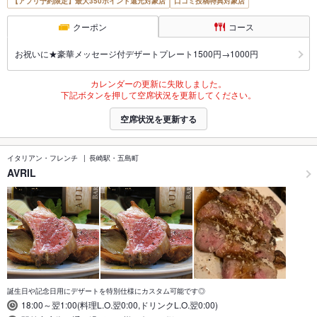
【アプリ予約限定】最大350ポイント還元対象店
口コミ投稿特典対象店
クーポン
コース
お祝いに★豪華メッセージ付デザートプレート1500円→1000円
カレンダーの更新に失敗しました。
下記ボタンを押して空席状況を更新してください。
空席状況を更新する
イタリアン・フレンチ
長崎駅・五島町
AVRIL
誕生日や記念日用にデザートを特別仕様にカスタム可能です◎
18:00～翌1:00(料理L.O.翌0:00,ドリンクL.O.翌0:00)