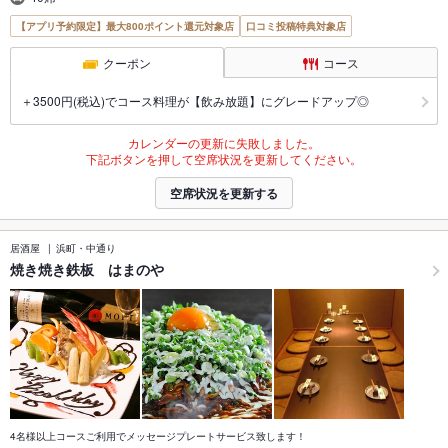
【アプリ予約限定】最大800ポイント還元対象店
口コミ投稿特典対象店
クーポン
コース
＋3500円(税込)でコース料理が【飲み放題】にグレードアップ◎
カレンダーの更新に失敗しました。
下記ボタンを押して空席状況を更新してください。
空席状況を更新する
居酒屋
浜町・中通り
焼き焼き鉄板 はまのや
4名様以上コースご利用でメッセージプレートサービス致します！