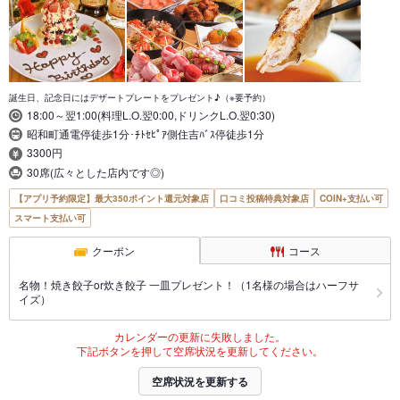
誕生日、記念日にはデザートプレートをプレゼント♪（※要予約）
18:00～翌1:00(料理L.O.翌0:00,ドリンクL.O.翌0:30)
昭和町通電停徒歩1分･ﾁﾄｾﾋﾟｱ側住吉ﾊﾞｽ停徒歩1分
3300円
30席(広々とした店内です◎)
【アプリ予約限定】最大350ポイント還元対象店
口コミ投稿特典対象店
COIN+支払い可
スマート支払い可
クーポン
コース
名物！焼き餃子or炊き餃子 一皿プレゼント！（1名様の場合はハーフサ
イズ）
カレンダーの更新に失敗しました。
下記ボタンを押して空席状況を更新してください。
空席状況を更新する