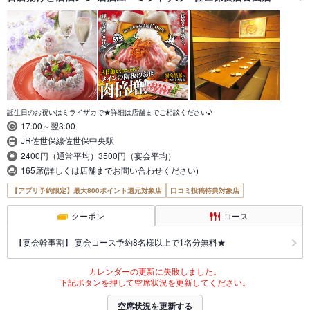
誕生日のお祝いはミライザカで★詳細は店舗までご相談ください♪
17:00～翌3:00
JR佐世保線佐世保中央駅
2400円（通常平均）3500円（宴会平均）
165席(詳しくは店舗までお問い合わせください)
【アプリ予約限定】最大800ポイント還元対象店
口コミ投稿特典対象店
クーポン
コース
【宴会幹事割】 宴会コース予約8名様以上で1名分無料★
カレンダーの更新に失敗しました。
下記ボタンを押して空席状況を更新してください。
空席状況を更新する