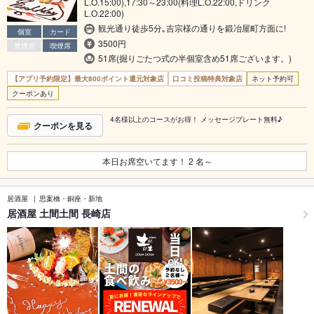
L.O.15:00),17:30～23:00(料理L.O.22:00,ドリンク
L.O.22:00)
観光通り徒歩5分｡吉宗様の通りを鍛冶屋町方面に!
個室
カード
3500円
禁煙席
喫煙席
51席(掘りごたつ式の半個室含め51席ございます。)
【アプリ予約限定】最大800ポイント還元対象店
口コミ投稿特典対象店
ネット予約可
クーポンあり
4名様以上のコースがお得！ メッセージプレート無料♪
クーポンを見る
本日お席空いてます！
2
名～
居酒屋
思案橋・銅座・新地
居酒屋 土間土間 長崎店