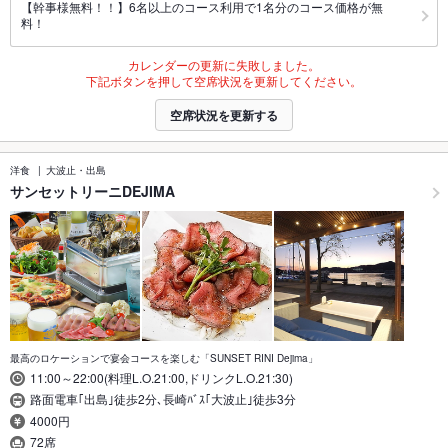
【幹事様無料！！】6名以上のコース利用で1名分のコース価格が無
料！
カレンダーの更新に失敗しました。
下記ボタンを押して空席状況を更新してください。
空席状況を更新する
洋食
大波止・出島
サンセットリーニDEJIMA
最高のロケーションで宴会コースを楽しむ「SUNSET RINI Dejima」
11:00～22:00(料理L.O.21:00,ドリンクL.O.21:30)
路面電車｢出島｣徒歩2分､長崎ﾊﾞｽ｢大波止｣徒歩3分
4000円
72席