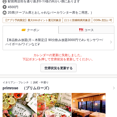
駅前商店街を通り過ぎﾛｰｿﾝ様の向かい側にあります
4500円
20席(テーブル席とおしゃれなバーカウンター席をご用意。)
【アプリ予約限定】最大350ポイント還元対象店
口コミ投稿特典対象店
COIN+支払い可
クーポン
コース
【単品飲み放題(月～木限定)】90分飲み放題3000円で♪レモンサワー/
ハイボール/ワインなど♪
カレンダーの更新に失敗しました。
下記ボタンを押して空席状況を更新してください。
空席状況を更新する
イタリアン・フレンチ
浜町・中通り
primrose （プリムローズ）