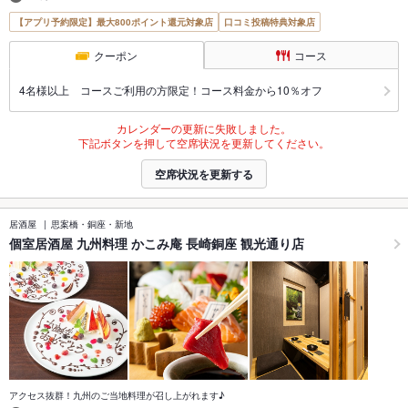
【アプリ予約限定】最大800ポイント還元対象店
口コミ投稿特典対象店
クーポン
コース
4名様以上 コースご利用の方限定！コース料金から10％オフ
カレンダーの更新に失敗しました。
下記ボタンを押して空席状況を更新してください。
空席状況を更新する
居酒屋
思案橋・銅座・新地
個室居酒屋 九州料理 かこみ庵 長崎銅座 観光通り店
アクセス抜群！九州のご当地料理が召し上がれます♪