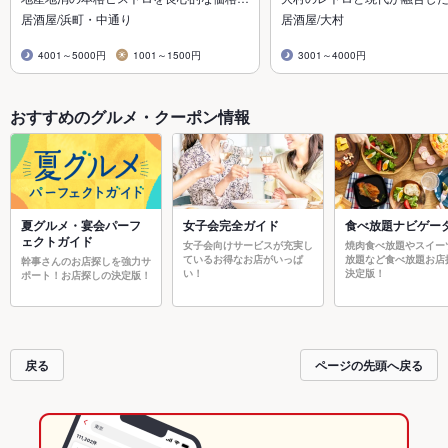
居酒屋/浜町・中通り
居酒屋/大村
4001～5000円
1001～1500円
3001～4000円
おすすめのグルメ・クーポン情報
夏グルメ・宴会パーフ
女子会完全ガイド
食べ放題ナビゲー
ェクトガイド
女子会向けサービスが充実し
焼肉食べ放題やスイー
ているお得なお店がいっぱ
放題など食べ放題お店
幹事さんのお店探しを強力サ
い！
決定版！
ポート！お店探しの決定版！
戻る
ページの先頭へ戻る