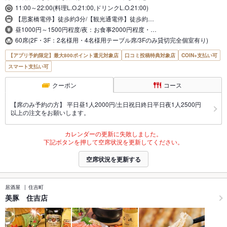
11:00～22:00(料理L.O.21:00,ドリンクL.O.21:00)
【思案橋電停】徒歩約3分/【観光通電停】徒歩約…
昼1000円～1500円程度/夜：お食事2000円程度・…
60席(2F・3F：2名様用・4名様用テーブル席/3Fのみ貸切完全個室有り)
【アプリ予約限定】最大800ポイント還元対象店
口コミ投稿特典対象店
COIN+支払い可
スマート支払い可
クーポン
コース
【席のみ予約の方】 平日昼1人2000円/土日祝日終日平日夜1人2500円
以上の注文をお願いします。
カレンダーの更新に失敗しました。
下記ボタンを押して空席状況を更新してください。
空席状況を更新する
居酒屋
住吉町
美豚 住吉店