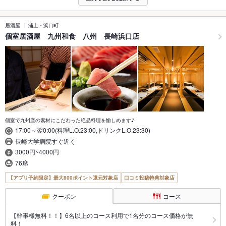
居酒屋
浦上・浜口町
個室居酒屋 九州和食 八州 長崎浜口店
個室で九州産の素材にこだわった絶品料理を愉しめます♪
17:00～翌0:00(料理L.O.23:00,ドリンクL.O.23:30)
長崎大学病院すぐ近く
3000円~4000円
76席
【アプリ予約限定】最大800ポイント還元対象店
口コミ投稿特典対象店
クーポン
コース
【幹事様無料！！】6名以上のコース利用で1名分のコース価格が無
料！