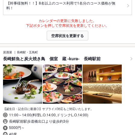
【幹事様無料！！】8名以上のコース利用で1名分のコース価格が無
料！
カレンダーの更新に失敗しました。
下記ボタンを押して空席状況を更新してください。
空席状況を更新する
居酒屋
長崎駅・五島町
長崎鮮魚と炭火焼き鳥 個室 蔵 -kura- 長崎駅前
【誕生日・記念日に最適◎】サプライズ対応もご対応いたします。
11:00～14:00(料理L.O.14:00,ドリンクL.O.14:00)
長崎駅前駅歩道橋出口より徒歩約3分
5000円～
40席