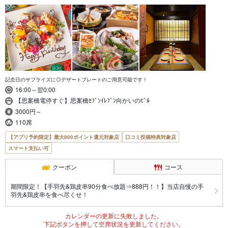
記念日のサプライズに◎デザートプレートのご用意可能です！
16:00～翌0:00
【思案橋電停すぐ】思案橋ｾﾌﾞﾝｲﾚﾌﾞﾝ向かいのﾋﾞﾙ
3000円～
110席
【アプリ予約限定】最大800ポイント還元対象店
口コミ投稿特典対象店
スマート支払い可
クーポン
コース
期間限定！【手羽先&鶏皮串90分食べ放題⇒888円！！】当店自慢の手
羽先&鶏皮串を食べ尽くせ！
カレンダーの更新に失敗しました。
下記ボタンを押して空席状況を更新してください。