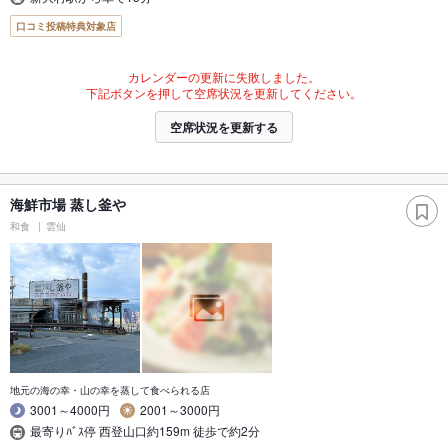
口コミ投稿特典対象店
カレンダーの更新に失敗しました。
下記ボタンを押して空席状況を更新してください。
空席状況を更新する
海鮮市場 蒸し釜や
和食
雲仙
地元の海の幸・山の幸を蒸して食べられる店
3001～4000円
2001～3000円
最寄りﾊﾞｽ停 西登山口約159m 徒歩で約2分