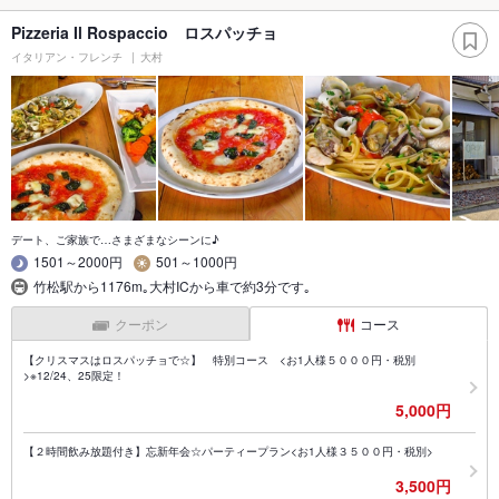
Pizzeria Il Rospaccio ロスパッチョ
イタリアン・フレンチ
大村
デート、ご家族で…さまざまなシーンに♪
1501～2000円
501～1000円
竹松駅から1176m｡大村ICから車で約3分です｡
クーポン
コース
【クリスマスはロスパッチョで☆】 特別コース <お1人様５０００円・税別
>※12/24、25限定！
5,000円
【２時間飲み放題付き】忘新年会☆パーティープラン<お1人様３５００円・税別>
3,500円