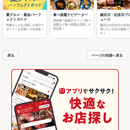
夏グルメ・宴会パーフ
食べ放題ナビゲーター
誕生日・記念日プ
ェクトガイド
ュース
焼肉食べ放題やスイーツ食べ
放題など食べ放題お店探しの
幹事さんのお店探しを強力サ
誕生日や記念日のお祝
決定版！
ポート！お店探しの決定版！
用したいお店を徹底リ
チ！
戻る
ページの先頭へ戻る