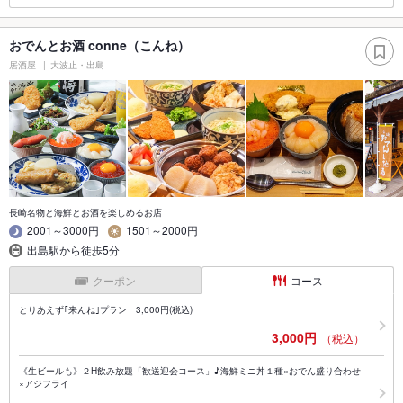
おでんとお酒 conne（こんね）
居酒屋
大波止・出島
長崎名物と海鮮とお酒を楽しめるお店
2001～3000円
1501～2000円
出島駅から徒歩5分
クーポン
コース
とりあえず｢来んね｣プラン 3,000円(税込)
3,000円
（税込）
《生ビールも》２H飲み放題「歓送迎会コース」♪海鮮ミニ丼１種×おでん盛り合わせ
×アジフライ