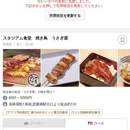
カレンダーの更新に失敗しました。
下記ボタンを押して空席状況を更新してください。
空席状況を更新する
スタジアム食堂 焼き鳥 うさぎ屋
居酒屋
浦上・浜口町
焼き鳥の名店「うさぎ屋」の味が再び！
4001～5000円
長崎電軌1系統,思案橋駅出口より徒歩約1分
【アプリ予約限定】最大800ポイント還元対象店
口コミ投稿特典対象店
クーポン
コース