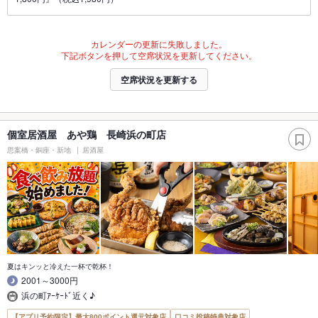
カレンダーの更新に失敗しました。
下記ボタンを押して空席状況を更新してください。
空席状況を更新する
個室居酒屋 あや鶏 長崎浜の町店
思案橋・銅座・新地
居酒屋
夏はキンッと冷えた一杯で乾杯！
2001～3000円
浜の町ｱｰｹｰﾄﾞ近く♪
【アプリ予約限定】最大800ポイント還元対象店
口コミ投稿特典対象店