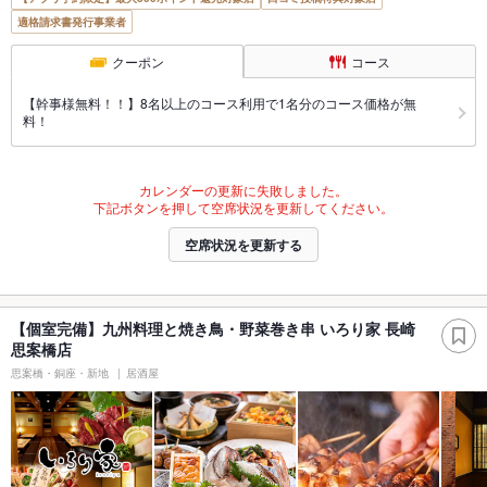
適格請求書発行事業者
クーポン
コース
【幹事様無料！！】8名以上のコース利用で1名分のコース価格が無
料！
カレンダーの更新に失敗しました。
下記ボタンを押して空席状況を更新してください。
空席状況を更新する
【個室完備】九州料理と焼き鳥・野菜巻き串 いろり家 長崎
思案橋店
思案橋・銅座・新地
居酒屋