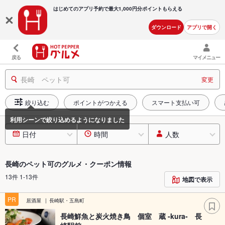
はじめてのアプリ予約で最大
1,000円分ポイントもらえる
ダウンロード
アプリで開く
戻る
マイメニュー
長崎 ペット可
変更
絞り込む
ポイントがつかえる
スマート支払い可
日付
時間
人数
長崎のペット可のグルメ・クーポン情報
13件 1-13件
地図で表示
PR
居酒屋
長崎駅・五島町
長崎鮮魚と炭火焼き鳥 個室 蔵 -kura- 長