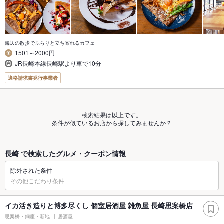
海辺の散歩でふらりと立ち寄れるカフェ
1501～2000円
JR長崎本線長崎駅より車で10分
適格請求書発行事業者
検索結果は以上です。
条件が似ているお店から探してみませんか？
長崎 で検索したグルメ・クーポン情報
除外された条件
その他こだわり条件
イカ活き造りと博多尽くし 個室居酒屋 雑魚屋 長崎思案橋店
思案橋・銅座・新地
居酒屋