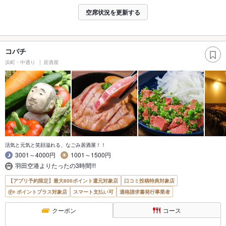
空席状況を更新する
コバチ
浜町・中通り
居酒屋
活気と元気と笑顔溢れる、なごみ居酒屋！！
3001～4000円
1001～1500円
羽田空港よりたったの3時間!!!
【アプリ予約限定】最大800ポイント還元対象店
口コミ投稿特典対象店
ポイントプラス対象店
スマート支払い可
適格請求書発行事業者
クーポン
コース