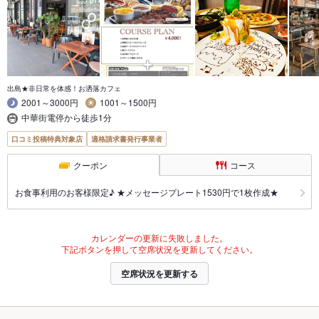
出島★非日常を体感！お洒落カフェ
2001～3000円
1001～1500円
中華街電停から徒歩1分
口コミ投稿特典対象店
適格請求書発行事業者
クーポン
コース
お食事利用のお客様限定♪ ★メッセージプレート1530円で1枚作成★
カレンダーの更新に失敗しました。
下記ボタンを押して空席状況を更新してください。
空席状況を更新する