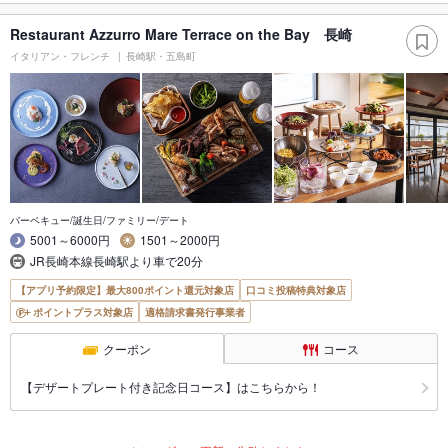
Restaurant Azzurro Mare Terrace on the Bay 長崎
イタリアン・フレンチ
長崎駅・五島町
バーベキュー/誕生日/ファミリー/デート
5001～6000円
1501～2000円
JR長崎本線長崎駅より車で20分
【アプリ予約限定】最大800ポイント還元対象店
口コミ投稿特典対象店
ポイントプラス対象店
適格請求書発行事業者
クーポン
コース
【デザートプレート付き記念日コース】はこちらから！