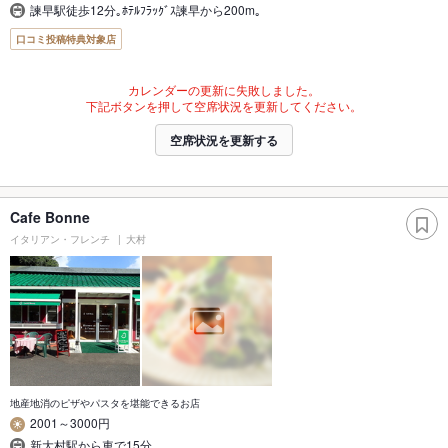
諫早駅徒歩12分｡ﾎﾃﾙﾌﾗｯｸﾞｽ諫早から200m｡
口コミ投稿特典対象店
カレンダーの更新に失敗しました。
下記ボタンを押して空席状況を更新してください。
空席状況を更新する
Cafe Bonne
イタリアン・フレンチ
大村
地産地消のピザやパスタを堪能できるお店
2001～3000円
新大村駅から車で15分