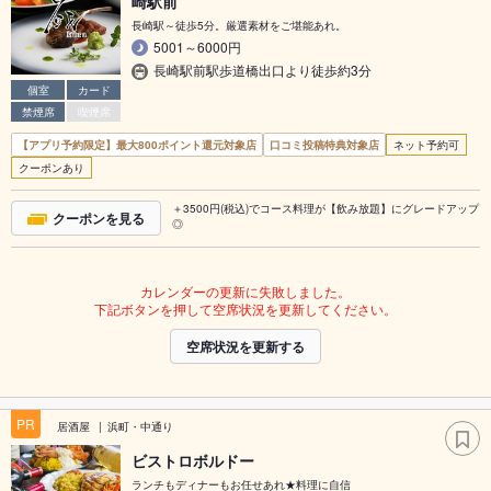
崎駅前
長崎駅～徒歩5分。厳選素材をご堪能あれ。
5001～6000円
長崎駅前駅歩道橋出口より徒歩約3分
個室
カード
禁煙席
喫煙席
【アプリ予約限定】最大800ポイント還元対象店
口コミ投稿特典対象店
ネット予約可
クーポンあり
＋3500円(税込)でコース料理が【飲み放題】にグレードアップ
クーポンを見る
◎
カレンダーの更新に失敗しました。
下記ボタンを押して空席状況を更新してください。
空席状況を更新する
PR
居酒屋
浜町・中通り
ビストロボルドー
ランチもディナーもお任せあれ★料理に自信