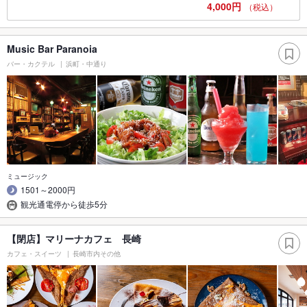
4,000円
（税込）
Music Bar Paranoia
バー・カクテル
浜町・中通り
ミュージック
1501～2000円
観光通電停から徒歩5分
【閉店】マリーナカフェ 長崎
カフェ・スイーツ
長崎市内その他