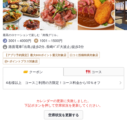
最高のロケーションで楽しむ「肉塊グリル」
3001～4000円
1001～1500円
路面電車｢出島｣徒歩2分､長崎ﾊﾞｽ｢大波止｣徒歩3分
【アプリ予約限定】最大800ポイント還元対象店
口コミ投稿特典対象店
ポイントプラス対象店
クーポン
コース
4名様以上 コースご利用の方限定！コース料金から10％オフ
カレンダーの更新に失敗しました。
下記ボタンを押して空席状況を更新してください。
空席状況を更新する