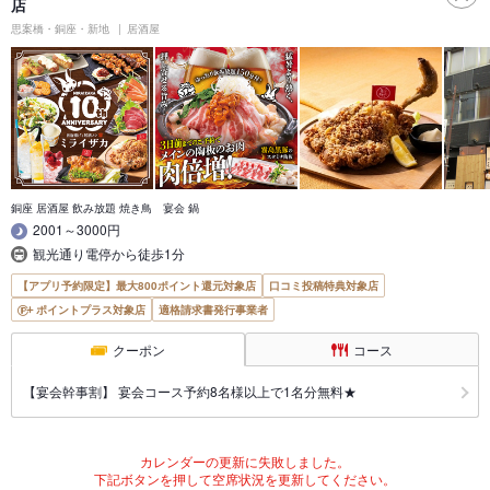
店
思案橋・銅座・新地
居酒屋
銅座 居酒屋 飲み放題 焼き鳥 宴会 鍋
2001～3000円
観光通り電停から徒歩1分
【アプリ予約限定】最大800ポイント還元対象店
口コミ投稿特典対象店
ポイントプラス対象店
適格請求書発行事業者
クーポン
コース
【宴会幹事割】 宴会コース予約8名様以上で1名分無料★
カレンダーの更新に失敗しました。
下記ボタンを押して空席状況を更新してください。