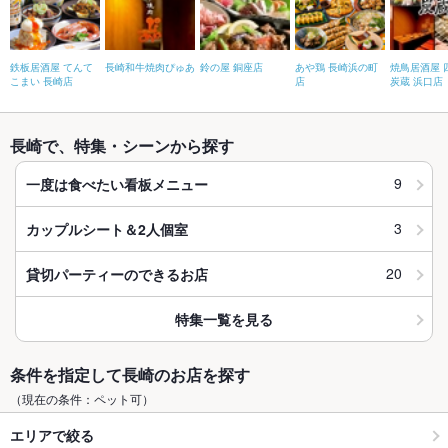
鉄板居酒屋 てんて
長崎和牛焼肉ぴゅあ
鈴の屋 銅座店
あや鶏 長崎浜の町
焼鳥居酒屋 
こまい 長崎店
店
炭蔵 浜口店
長崎で、特集・シーンから探す
9
一度は食べたい看板メニュー
3
カップルシート＆2人個室
20
貸切パーティーのできるお店
特集一覧を見る
条件を指定して長崎のお店を探す
（現在の条件：ペット可）
エリアで絞る