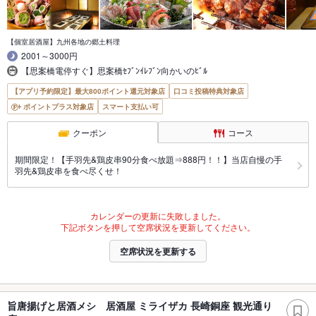
【個室居酒屋】九州各地の郷土料理
2001～3000円
【思案橋電停すぐ】思案橋ｾﾌﾞﾝｲﾚﾌﾞﾝ向かいのﾋﾞﾙ
【アプリ予約限定】最大800ポイント還元対象店
口コミ投稿特典対象店
ポイントプラス対象店
スマート支払い可
クーポン
コース
期間限定！【手羽先&鶏皮串90分食べ放題⇒888円！！】当店自慢の手
羽先&鶏皮串を食べ尽くせ！
カレンダーの更新に失敗しました。
下記ボタンを押して空席状況を更新してください。
空席状況を更新する
旨唐揚げと居酒メシ 居酒屋 ミライザカ 長崎銅座 観光通り