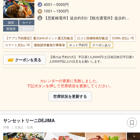
4001～5000円
1001～1500円
【思案橋電停】徒歩約3分/【観光通電停】徒歩約…
個室
カード
禁煙席
喫煙席
【アプリ予約限定】最大800ポイント還元対象店
口コミ投稿特典対象店
COIN+支払い可
スマート支払い可
適格請求書発行事業者
ネット予約可
クーポンあり
【席のみ予約の方】 平日昼1人2000円/土日祝日終日平日夜1
クーポンを見る
人2500円以上の注文をお願いします。
カレンダーの更新に失敗しました。
下記ボタンを押して空席状況を更新してください。
空席状況を更新する
サンセットリーニDEJIMA
洋食
大波止・出島