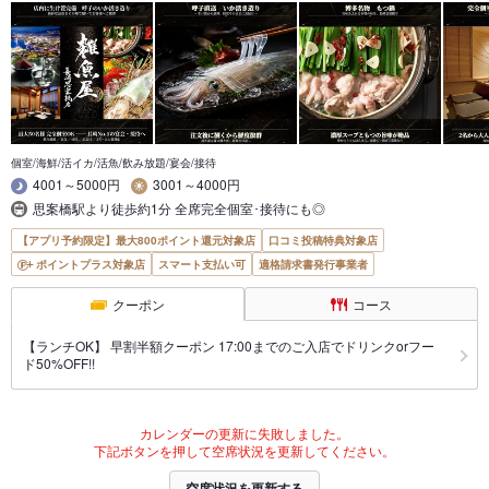
個室/海鮮/活イカ/活魚/飲み放題/宴会/接待
4001～5000円
3001～4000円
思案橋駅より徒歩約1分 全席完全個室･接待にも◎
【アプリ予約限定】最大800ポイント還元対象店
口コミ投稿特典対象店
ポイントプラス対象店
スマート支払い可
適格請求書発行事業者
クーポン
コース
【ランチOK】 早割半額クーポン 17:00までのご入店でドリンクorフー
ド50%OFF!!
カレンダーの更新に失敗しました。
下記ボタンを押して空席状況を更新してください。
空席状況を更新する