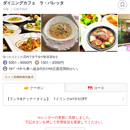
ダイニングカフェ ラ・パレッタ
洋食
広島市西区
ゆったりとした店内で女子会や歓送迎会を
5001～6000円
1501～2000円
ｱﾙﾊﾟｰｸから東へ徒歩5分ｴｸｾﾙ正面玄関向かい｡
口コミ投稿特典対象店
クーポン
コース
【ランチ&ディナータイム】 1ドリンクor10％OFF
カレンダーの更新に失敗しました。
下記ボタンを押して空席状況を更新してください。