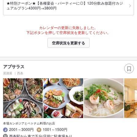
★特別クーポン★【各種宴会・パーティーに◎】120分飲み放題付カジ
ュアルプラン4300円→3800円
カレンダーの更新に失敗しました。
下記ボタンを押して空席状況を更新してください。
空席状況を更新する
アプサラス
居酒屋
西条
本場カンボジアとベトナム料理のお店
2001～3000円
1001～1500円
西条駅から車で五分/店前に駐車場あり