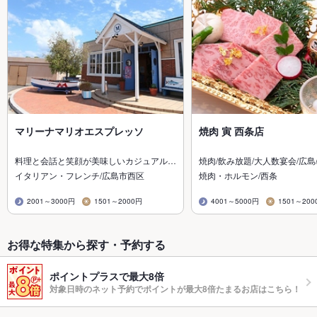
マリーナマリオエスプレッソ
焼肉 寅 西条店
料理と会話と笑顔が美味しいカジュアル…
焼肉/飲み放題/大人数宴会/広島
イタリアン・フレンチ/広島市西区
焼肉・ホルモン/西条
2001～3000円
1501～2000円
4001～5000円
1501～200
お得な特集から探す・予約する
ポイントプラスで最大8倍
対象日時のネット予約でポイントが最大8倍たまるお店はこちら！