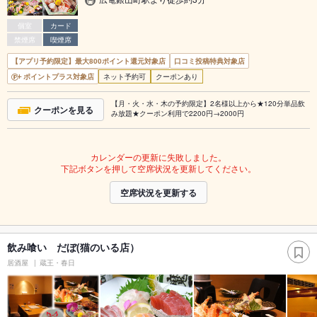
個室
カード
禁煙席
喫煙席
【アプリ予約限定】最大800ポイント還元対象店
口コミ投稿特典対象店
ポイントプラス対象店
ネット予約可
クーポンあり
【月・火・水・木の予約限定】2名様以上から★120分単品飲
クーポンを見る
み放題★クーポン利用で2200円→2000円
カレンダーの更新に失敗しました。
下記ボタンを押して空席状況を更新してください。
空席状況を更新する
飲み喰い だぼ(猫のいる店）
居酒屋
蔵王・春日