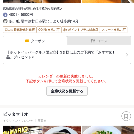
広島県産の和牛が楽しめる本格的な焼肉店♪
4001～5000円
仮JR山陽本線廿日市駅北口より徒歩約14分
口コミ投稿特典対象店
COIN+支払い可
ポイントプラス対象店
スマート支払い可
クーポン
コース
【ホットペッパーグルメ限定◎】3名様以上のご予約で「おすすめ1
品」プレゼント♪
カレンダーの更新に失敗しました。
下記ボタンを押して空席状況を更新してください。
空席状況を更新する
ピッタマリオ
イタリアン・フレンチ
五日市