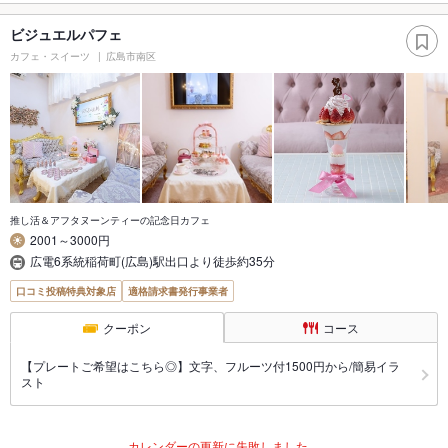
ビジュエルパフェ
カフェ・スイーツ
広島市南区
推し活＆アフタヌーンティーの記念日カフェ
2001～3000円
広電6系統稲荷町(広島)駅出口より徒歩約35分
口コミ投稿特典対象店
適格請求書発行事業者
クーポン
コース
【プレートご希望はこちら◎】文字、フルーツ付1500円から/簡易イラ
スト
カレンダーの更新に失敗しました。