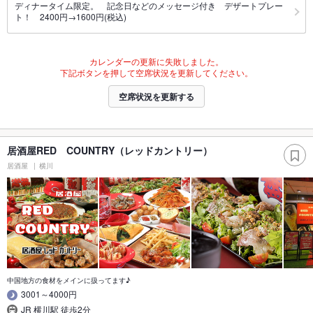
ディナータイム限定。 記念日などのメッセージ付き デザートプレー
ト！ 2400円→1600円(税込)
カレンダーの更新に失敗しました。
下記ボタンを押して空席状況を更新してください。
空席状況を更新する
居酒屋RED COUNTRY（レッドカントリー）
居酒屋
横川
中国地方の食材をメインに扱ってます♪
3001～4000円
JR 横川駅 徒歩2分