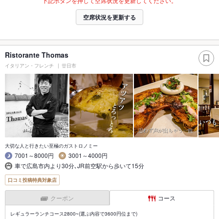
下記ボタンを押して空席状況を更新してください。
空席状況を更新する
Ristorante Thomas
イタリアン・フレンチ
廿日市
大切な人と行きたい至極のガストロノミー
7001～8000円
3001～4000円
車で広島市内より30分､JR前空駅から歩いて15分
口コミ投稿特典対象店
クーポン
コース
レギュラーランチコース2800~(選ぶ内容で3600円位まで)