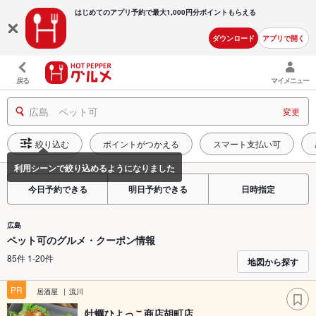
はじめてのアプリ予約で最大
1,000円分ポイントもらえる
ダウンロード
アプリで開く
戻る
マイメニュー
広島 ペット可
変更
絞り込む
ポイントがつかえる
スマート支払い可
今日予約できる
明日予約できる
日時指定
広島
ペット可のグルメ・クーポン情報
85件 1-20件
地図から探す
PR
居酒屋
流川
牡蠣ひよっこ商店胡町店