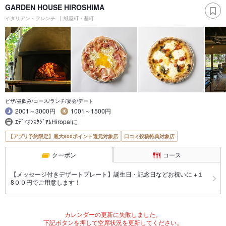
GARDEN HOUSE HIROSHIMA
イタリアン・フレンチ
紙屋町・基町
ピザ/昼飲み/コース/ランチ/宴会/デート
2001～3000円
1001～1500円
ｴﾃﾞｨｵﾝｽﾀｼﾞｱﾑHiropa!に
【アプリ予約限定】最大800ポイント還元対象店
口コミ投稿特典対象店
クーポン
コース
【メッセージ付きデザートプレート】誕生日・記念日などお祝いに +１
8００円でご用意します！
カレンダーの更新に失敗しました。
下記ボタンを押して空席状況を更新してください。