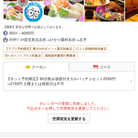
【個室】安全な空間でお迎えしております。
3001～4000円
ｶﾗｵｹｼﾞｮｲ前交差点左折→ひかり眼科右折→左手
【アプリ予約限定】最大350ポイント還元対象店
口コミ投稿特典対象店
ポイントプラス対象店
適格請求書発行事業者
クーポン
コース
【ネット予約限定】90分飲み放題付きカルパッチョセット2530円
→2150円 土曜または祝前日は不可
カレンダーの更新に失敗しました。
下記ボタンを押して空席状況を更新してください。
空席状況を更新する