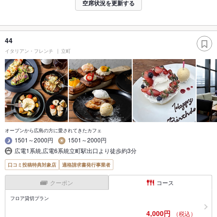
空席状況を更新する
44
イタリアン・フレンチ
立町
オープンから広島の方に愛されてきたカフェ
1501～2000円
1501～2000円
広電1系統,広電6系統立町駅出口より徒歩約3分
口コミ投稿特典対象店
適格請求書発行事業者
クーポン
コース
フロア貸切プラン
4,000円
（税込）