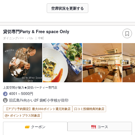
空席状況を更新する
貸切専門Party & Free space Only
ダイニングバー・バル
中町
上質空間が魅力★貸切パーティー専門店
4001～5000円
旧広島ﾃﾚ向かい2F 袋町小学校が目印
【アプリ予約限定】最大350ポイント還元対象店
口コミ投稿特典対象店
ポイントプラス対象店
クーポン
コース