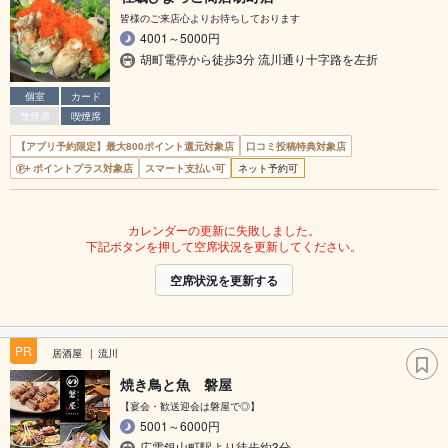
皆様のご来店心よりお待ちしております
4001～5000円
胡町電停から徒歩3分 流川通り十字路を左折
個室
カード
禁煙席
喫煙席
【アプリ予約限定】最大800ポイント還元対象店
口コミ投稿特典対象店
ポイントプラス対象店
スマート支払い可
ネット予約可
カレンダーの更新に失敗しました。
下記ボタンを押して空席状況を更新してください。
空席状況を更新する
PR
居酒屋
流川
焼き鳥と魚 磐屋
【宴会・歓送迎会は磐屋で◎】
5001～6000円
広電銀山町駅より徒歩約3分