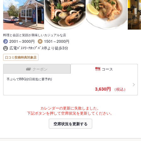
料理と会話と笑顔が美味しいカジュアルな店
2001～3000円
1501～2000円
広電ﾊﾞｽﾏﾘｰﾅﾎｯﾌﾟﾊﾞｽ停より徒歩3分
口コミ投稿特典対象店
クーポン
コース
手ぶらでBBQ(2日前迄に要予約)
3,630円
（税込）
カレンダーの更新に失敗しました。
下記ボタンを押して空席状況を更新してください。
空席状況を更新する