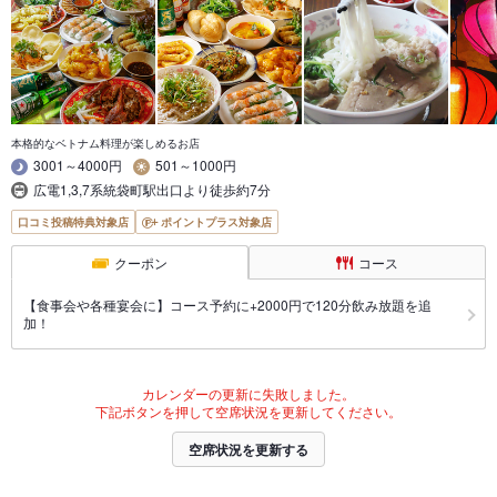
本格的なベトナム料理が楽しめるお店
3001～4000円
501～1000円
広電1,3,7系統袋町駅出口より徒歩約7分
口コミ投稿特典対象店
ポイントプラス対象店
クーポン
コース
【食事会や各種宴会に】コース予約に+2000円で120分飲み放題を追
加！
カレンダーの更新に失敗しました。
下記ボタンを押して空席状況を更新してください。
空席状況を更新する