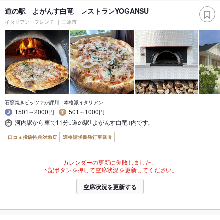
道の駅 よがんす白竜 レストランYOGANSU
イタリアン・フレンチ
三原市
石窯焼きピッツァが評判、本格派イタリアン
1501～2000円
501～1000円
河内駅から車で11分｡道の駅｢よがんす白竜｣内です｡
口コミ投稿特典対象店
適格請求書発行事業者
カレンダーの更新に失敗しました。
下記ボタンを押して空席状況を更新してください。
空席状況を更新する