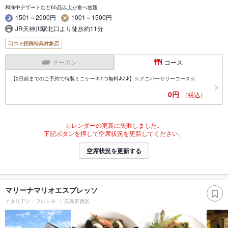
和洋中デザートなど65品以上が食べ放題
1501～2000円
1001～1500円
JR天神川駅北口より徒歩約11分
口コミ投稿特典対象店
クーポン
コース
【2日前までのご予約で特製ミニケーキ1つ無料♪♪♪】☆アニバーサリーコース☆
0円
（税込）
カレンダーの更新に失敗しました。
下記ボタンを押して空席状況を更新してください。
空席状況を更新する
マリーナマリオエスプレッソ
イタリアン・フレンチ
広島市西区