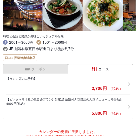
料理と会話と笑顔が美味しいカジュアルな店
2001～3000円
1501～2000円
JR山陽本線五日市駅出口より徒歩約7分
口コミ投稿特典対象店
クーポン
コース
【ランチ席のみ予約】
2,706円
（税込）
【ピッタマリオ夏の飲み会プラン】2H飲み放題付き◎当店の人気メニューより全4品
5800円(税込)
5,800円
（税込）
カレンダーの更新に失敗しました。