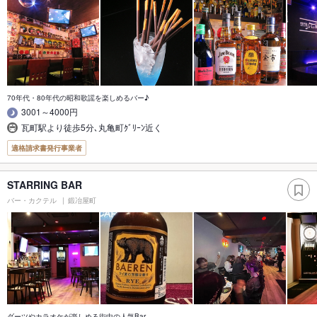
70年代・80年代の昭和歌謡を楽しめるバー♪
3001～4000円
瓦町駅より徒歩5分､丸亀町ｸﾞﾘｰﾝ近く
適格請求書発行事業者
STARRING BAR
バー・カクテル
鍛冶屋町
ダーツやカラオケが楽しめる街中の人気Bar