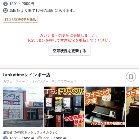
1501～2000円
高田駅より車で10分の場所にあります｡
口コミ投稿特典対象店
カレンダーの更新に失敗しました。
下記ボタンを押して空席状況を更新してください。
空席状況を更新する
funkytimeレインボー店
カフェ・スイーツ
レインボー・サンフラワー通り
最安値!!24時間ネットカフェ＆カラオケ
1001～1500円
501～1000円