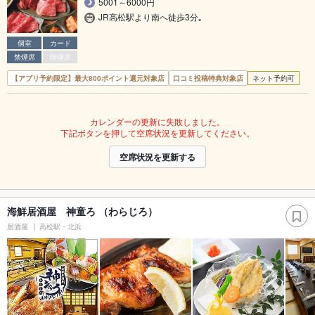
5001～6000円
JR高松駅より南へ徒歩3分｡
個室
カード
禁煙席
喫煙席
【アプリ予約限定】最大800ポイント還元対象店
口コミ投稿特典対象店
ネット予約可
カレンダーの更新に失敗しました。
下記ボタンを押して空席状況を更新してください。
空席状況を更新する
海鮮居酒屋 神童ろ （わらじろ）
居酒屋
高松駅・北浜