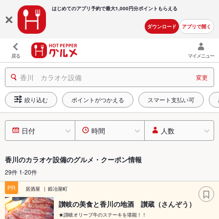
はじめてのアプリ予約で最大
1,000円分ポイントもらえる
ダウンロード
アプリで開く
戻る
マイメニュー
香川 カラオケ設備
変更
絞り込む
ポイントがつかえる
スマート支払い可
日付
時間
人数
香川のカラオケ設備のグルメ・クーポン情報
29件 1-20件
PR
居酒屋
鍛冶屋町
讃岐の美食と香川の地酒 讃蔵（さんぞう）
★讃岐オリーブ牛のステーキを堪能！！