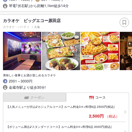
琴電｢伏石駅｣から距離1,1km徒歩14分
カラオケ ビッグエコー原田店
カラオケ・パーティ
丸亀
美味しい食事とお酒が楽しめるカラオケ
2001～3000円
金蔵寺駅より徒歩30分!
クーポン
コース
【人気メニューが沢山♪カジュアルコース】ルーム料金3Ｈ+料理6品 2500円(税込)
2,500円
（税込）
【ボリューム満点♪スタンダードコース】ルーム料金3Ｈ+料理6品 3000円(税込)