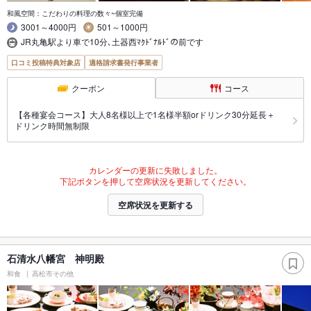
和風空間：こだわりの料理の数々~個室完備
3001～4000円
501～1000円
JR丸亀駅より車で10分､土器西ﾏｸﾄﾞﾅﾙﾄﾞの前です
口コミ投稿特典対象店
適格請求書発行事業者
クーポン
コース
【各種宴会コース】大人8名様以上で1名様半額orドリンク30分延長＋
ドリンク時間無制限
カレンダーの更新に失敗しました。
下記ボタンを押して空席状況を更新してください。
空席状況を更新する
石清水八幡宮 神明殿
和食
高松市その他