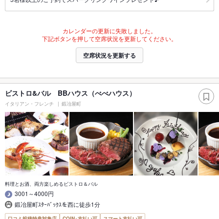
カレンダーの更新に失敗しました。
下記ボタンを押して空席状況を更新してください。
空席状況を更新する
ビストロ&バル BBハウス（べべハウス）
イタリアン・フレンチ
鍛冶屋町
料理とお酒、両方楽しめるビストロ＆バル
3001～4000円
鍛冶屋町ｽﾀｰﾊﾞｯｸｽを西に徒歩1分
口コミ投稿特典対象店
COIN+支払い可
スマート支払い可