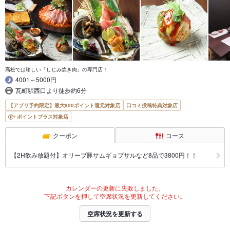
高松では珍しい「しじみ炊き肉」の専門店！
4001～5000円
瓦町駅西口より徒歩約6分
【アプリ予約限定】最大800ポイント還元対象店
口コミ投稿特典対象店
ポイントプラス対象店
クーポン
コース
【2H飲み放題付】オリーブ豚サムギョプサルなど8品で3800円！！
カレンダーの更新に失敗しました。
下記ボタンを押して空席状況を更新してください。
空席状況を更新する