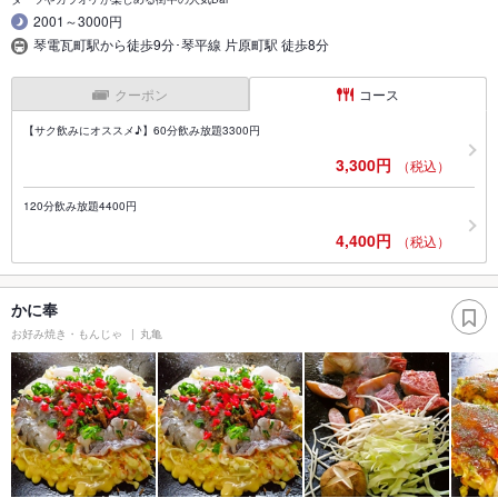
2001～3000円
琴電瓦町駅から徒歩9分･琴平線 片原町駅 徒歩8分
クーポン
コース
【サク飲みにオススメ♪】60分飲み放題3300円
3,300円
（税込）
120分飲み放題4400円
4,400円
（税込）
かに奉
お好み焼き・もんじゃ
丸亀