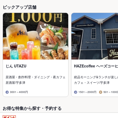
ピックアップ店舗
じん UTAZU
HAZEcoffee ヘーズコー
居酒屋・創作料理・ダイニング・夜カフェ
絶品モーニング&ランチが楽し
居酒屋/宇多津
カフェ・スイーツ/宇多津
3001～4000円
1501～2000円
501～100
お得な特集から探す・予約する