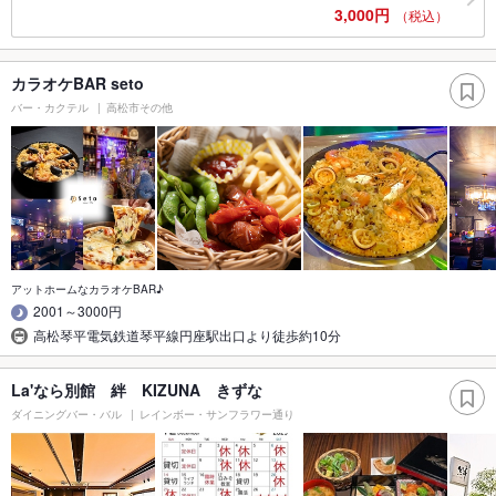
3,000円
（税込）
カラオケBAR seto
バー・カクテル
高松市その他
アットホームなカラオケBAR♪
2001～3000円
高松琴平電気鉄道琴平線円座駅出口より徒歩約10分
La'なら別館 絆 KIZUNA きずな
ダイニングバー・バル
レインボー・サンフラワー通り