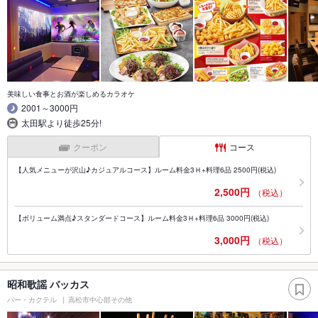
美味しい食事とお酒が楽しめるカラオケ
2001～3000円
太田駅より徒歩25分!
クーポン
コース
【人気メニューが沢山♪カジュアルコース】ルーム料金3Ｈ+料理6品 2500円(税込)
2,500円
（税込）
【ボリューム満点♪スタンダードコース】ルーム料金3Ｈ+料理6品 3000円(税込)
3,000円
（税込）
昭和歌謡 バッカス
バー・カクテル
高松市中心部その他