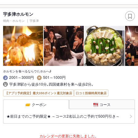
宇多津ホルモン
焼肉・ホルモン
宇多津
ホルモンを食べるならウたホルへ♪
2001～3000円
501～1000円
宇多津駅から徒歩10分｡四国健康村を東へ徒歩2分｡
【アプリ予約限定】最大350ポイント還元対象店
口コミ投稿特典対象店
クーポン
コース
★前日までのご予約限定★ ～コース2名以上のご予約で500円引き～
カレンダーの更新に失敗しました。