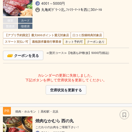
4001～5000円
丸亀町ｸﾞﾘｰﾝ北｡ﾌｧﾐﾘｰﾏｰﾄを西に30ﾒｰﾄﾙ
個室
カード
禁煙席
喫煙席
【アプリ予約限定】最大800ポイント還元対象店
口コミ投稿特典対象店
スマート支払い可
適格請求書発行事業者
ネット予約可
クーポンあり
≪贅沢コース≫【地酒も2H飲放】5000円(税込)
クーポンを見る
カレンダーの更新に失敗しました。
下記ボタンを押して空席状況を更新してください。
空席状況を更新する
PR
焼肉・ホルモン
高松駅・北浜
焼肉なかむら 西の丸
こだわりのお肉をご堪能下さい！