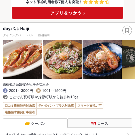
dayバル Haiji
ダイニングバー・バル
鍛冶屋町
高松/飲み放題/宴会/女子会/二次会
2001～3000円
1001～1500円
ことでん瓦町駅や片原町駅から徒歩約10分
口コミ投稿特典対象店
ポイントプラス対象店
スマート支払い可
適格請求書発行事業者
クーポン
コース
5名様以上のご予約でスパークリングワインプレゼント♪