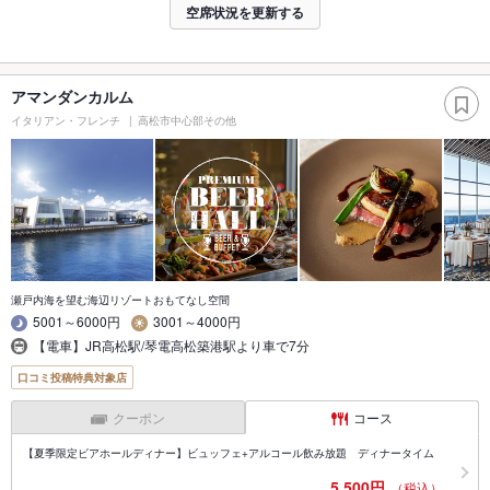
空席状況を更新する
アマンダンカルム
イタリアン・フレンチ
高松市中心部その他
瀬戸内海を望む海辺リゾートおもてなし空間
5001～6000円
3001～4000円
【電車】JR高松駅/琴電高松築港駅より車で7分
口コミ投稿特典対象店
クーポン
コース
【夏季限定ビアホールディナー】ビュッフェ+アルコール飲み放題 ディナータイム
5,500円
（税込）