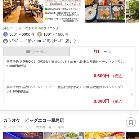
貸切パーティーにオススメのダイニング
5001～6000円
1001～1500円
ﾚｲﾝﾎﾞｰﾛｰﾄﾞ沿い･ﾊﾛｰｽﾞ高松ﾚｲﾝﾎﾞｰ店すぐ
クーポン
コース
事前予約で昼夜OK！《懇親会や宴会におすすめ★》2H飲み放題付ベーシックプラン
6,600円(税込)
6,600円
（税込）
事前予約で昼夜OK！《パーティー・宴会におすすめ》2H飲み放題付スペシャルプラ
ン8,800円(税込)
8,800円
（税込）
カラオケ ビッグエコー屋島店
カラオケ・パーティ
木太町・春日・屋島