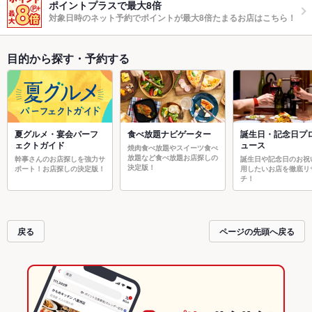
ポイントプラスで最大8倍
対象日時のネット予約でポイントが最大8倍たまるお店はこちら！
目的から探す・予約する
夏グルメ・宴会パーフ
食べ放題ナビゲーター
誕生日・記念日プ
ェクトガイド
ュース
焼肉食べ放題やスイーツ食べ
放題など食べ放題お店探しの
幹事さんのお店探しを強力サ
誕生日や記念日のお祝
決定版！
ポート！お店探しの決定版！
用したいお店を徹底リ
チ！
戻る
ページの先頭へ戻る