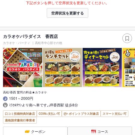
下記ボタンを押して空席状況を更新してください。
空席状況を更新する
カラオケパラダイス 香西店
カラオケ・パーティ
高松市中心部その他
高松/香西 驚愕の料金★カラオケ
1501～2000円
ﾐﾗｸﾙﾀｳﾝより南へ車です｡JR香西駅 徒歩8分
口コミ投稿特典対象店
COIN+支払い可
ポイントプラス対象店
スマート支払い可
適格請求書発行事業者
クーポン
コース