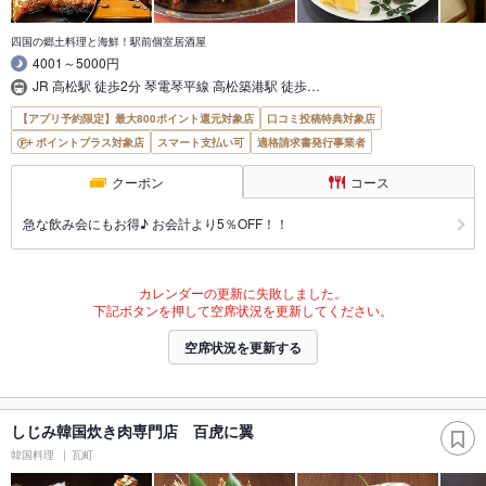
四国の郷土料理と海鮮！駅前個室居酒屋
4001～5000円
JR 高松駅 徒歩2分 琴電琴平線 高松築港駅 徒歩…
【アプリ予約限定】最大800ポイント還元対象店
口コミ投稿特典対象店
ポイントプラス対象店
スマート支払い可
適格請求書発行事業者
クーポン
コース
急な飲み会にもお得♪ お会計より5％OFF！！
カレンダーの更新に失敗しました。
下記ボタンを押して空席状況を更新してください。
空席状況を更新する
しじみ韓国炊き肉専門店 百虎に翼
韓国料理
瓦町