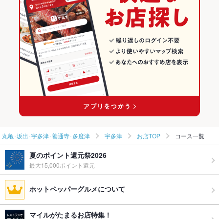
韓国料理全般
香川 × 焼肉・ホルモン
丸亀･坂出･宇多津･善通寺･多度津の焼肉・ホルモンランキング
丸亀･坂出･宇多津･善通寺･多度津 × 韓国料理
香川 × 焼肉
宇多津のグルメランキング
丸亀･坂出･宇多津･善通寺･多度津 × 韓国料理全般
香川 × 韓国料理
宇多津の焼肉・ホルモンランキング
宇多津駅 × 韓国料理
香川 × 韓国料理全般
宇多津駅 × 韓国料理全般
丸亀･坂出･宇多津･善通寺･多度津
宇多津
お店TOP
コース一覧
夏のポイント還元祭2026
最大15,000ポイント還元
ホットペッパーグルメについて
マイルがたまるお店特集！