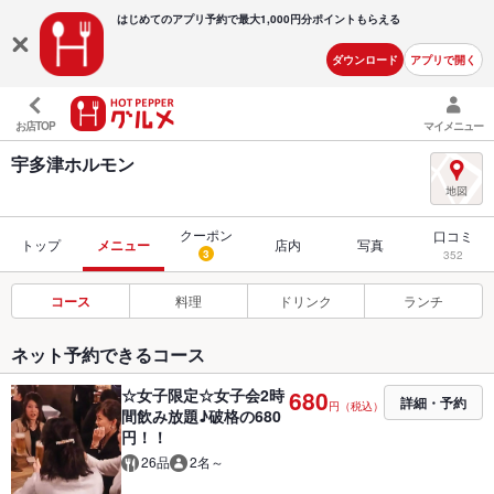
はじめてのアプリ予約で最大
1,000円分ポイントもらえる
ダウンロード
アプリで開く
お店TOP
マイメニュー
宇多津ホルモン
クーポン
口コミ
トップ
メニュー
店内
写真
3
352
コース
料理
ドリンク
ランチ
ネット予約できるコース
☆女子限定☆女子会2時
680
詳細・予約
円（税込）
間飲み放題♪破格の680
円！！
26品
2名～