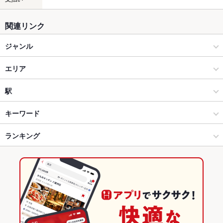
関連リンク
ジャンル
焼肉・ホルモン
エリア
焼肉
宇多津
駅
丸亀･坂出･宇多津･善通寺･多度津 × 焼肉・ホルモン
宇多津 × 焼肉・ホルモン
宇多津駅
キーワード
丸亀･坂出･宇多津･善通寺･多度津 × 焼肉
宇多津 × 焼肉
坂出駅
ランキング
からあげ
エビ料理
カキ料理・オイスター
フライドポテト
ウインナー
うどん
レバー
鶏皮
もつ鍋
ハンバーグ
チャーハン
牛タン
宇多津駅 × 焼肉・ホルモン
宇多津 × 韓国料理
丸亀駅
香川のグルメランキング
デザート
宇多津駅 × 焼肉
宇多津 × 韓国料理全般
香川の焼肉・ホルモンランキング
韓国料理
香川
丸亀･坂出･宇多津･善通寺･多度津のグルメランキング