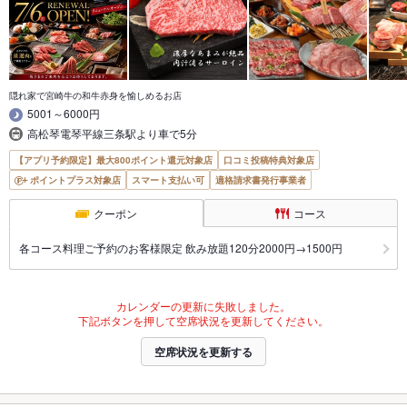
隠れ家で宮崎牛の和牛赤身を愉しめるお店
5001～6000円
高松琴電琴平線三条駅より車で5分
【アプリ予約限定】最大800ポイント還元対象店
口コミ投稿特典対象店
ポイントプラス対象店
スマート支払い可
適格請求書発行事業者
クーポン
コース
各コース料理ご予約のお客様限定 飲み放題120分2000円→1500円
カレンダーの更新に失敗しました。
下記ボタンを押して空席状況を更新してください。
空席状況を更新する