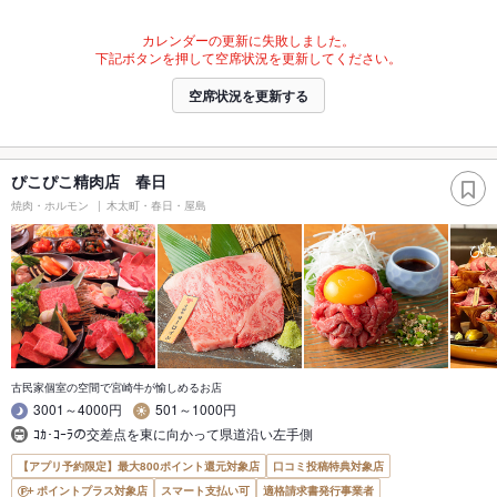
カレンダーの更新に失敗しました。
下記ボタンを押して空席状況を更新してください。
空席状況を更新する
ぴこぴこ精肉店 春日
焼肉・ホルモン
木太町・春日・屋島
古民家個室の空間で宮崎牛が愉しめるお店
3001～4000円
501～1000円
ｺｶ･ｺｰﾗの交差点を東に向かって県道沿い左手側
【アプリ予約限定】最大800ポイント還元対象店
口コミ投稿特典対象店
ポイントプラス対象店
スマート支払い可
適格請求書発行事業者