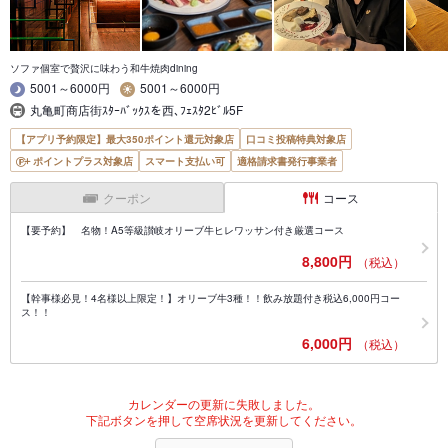
ソファ個室で贅沢に味わう和牛焼肉dining
5001～6000円
5001～6000円
丸亀町商店街ｽﾀｰﾊﾞｯｸｽを西､ﾌｪｽﾀ2ﾋﾞﾙ5F
【アプリ予約限定】最大350ポイント還元対象店
口コミ投稿特典対象店
ポイントプラス対象店
スマート支払い可
適格請求書発行事業者
クーポン
コース
【要予約】 名物！A5等級讃岐オリーブ牛ヒレワッサン付き厳選コース
8,800円
（税込）
【幹事様必見！4名様以上限定！】オリーブ牛3種！！飲み放題付き税込6,000円コー
ス！！
6,000円
（税込）
カレンダーの更新に失敗しました。
下記ボタンを押して空席状況を更新してください。