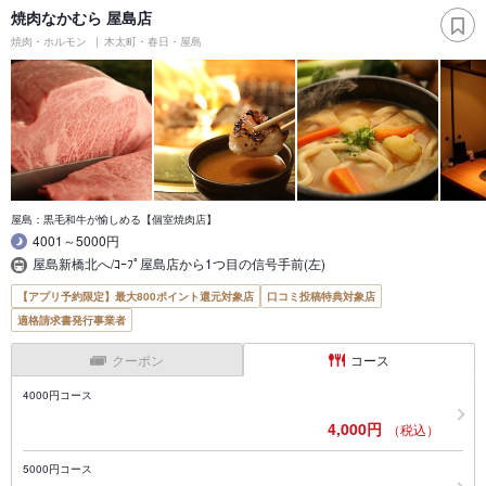
焼肉なかむら 屋島店
焼肉・ホルモン
木太町・春日・屋島
屋島：黒毛和牛が愉しめる【個室焼肉店】
4001～5000円
屋島新橋北へ/ｺｰﾌﾟ屋島店から1つ目の信号手前(左)
【アプリ予約限定】最大800ポイント還元対象店
口コミ投稿特典対象店
適格請求書発行事業者
クーポン
コース
4000円コース
4,000円
（税込）
5000円コース