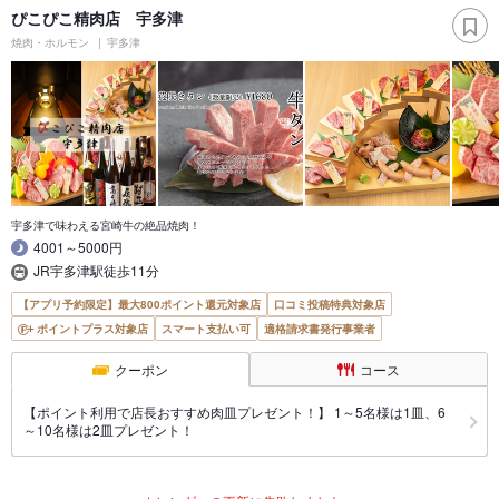
ぴこぴこ精肉店 宇多津
焼肉・ホルモン
宇多津
宇多津で味わえる宮崎牛の絶品焼肉！
4001～5000円
JR宇多津駅徒歩11分
【アプリ予約限定】最大800ポイント還元対象店
口コミ投稿特典対象店
ポイントプラス対象店
スマート支払い可
適格請求書発行事業者
クーポン
コース
【ポイント利用で店長おすすめ肉皿プレゼント！】 1～5名様は1皿、6
～10名様は2皿プレゼント！