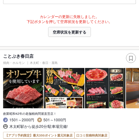
カレンダーの更新に失敗しました。
下記ボタンを押して空席状況を更新してください。
空席状況を更新する
ことぶき春日店
焼肉・ホルモン
木太町・春日・屋島
創業昭和42年の老舗精肉問屋直営店！
1501～2000円
501～1000円
木太町駅から徒歩20分!駐車場完備!
【アプリ予約限定】最大350ポイント還元対象店
口コミ投稿特典対象店