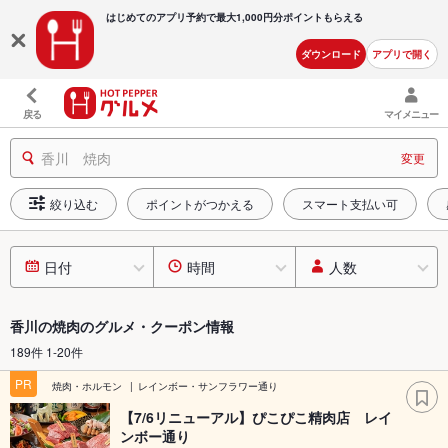
はじめてのアプリ予約で最大
1,000円分ポイントもらえる
ダウンロード
アプリで開く
戻る
マイメニュー
香川 焼肉
変更
絞り込む
ポイントがつかえる
スマート支払い可
日付
時間
人数
香川の焼肉のグルメ・クーポン情報
189件 1-20件
PR
焼肉・ホルモン
レインボー・サンフラワー通り
【7/6リニューアル】ぴこぴこ精肉店 レイ
ンボー通り