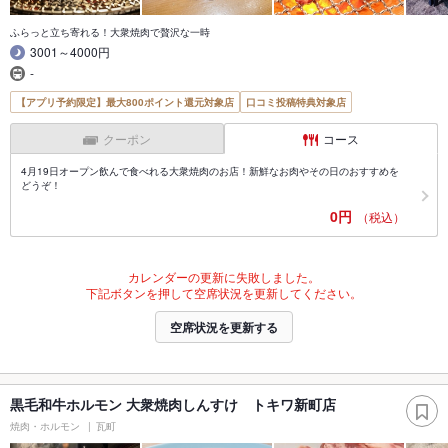
ふらっと立ち寄れる！大衆焼肉で贅沢な一時
3001～4000円
-
【アプリ予約限定】最大800ポイント還元対象店
口コミ投稿特典対象店
クーポン
コース
4月19日オープン飲んで食べれる大衆焼肉のお店！新鮮なお肉やその日のおすすめを
どうぞ！
0円
（税込）
カレンダーの更新に失敗しました。
下記ボタンを押して空席状況を更新してください。
空席状況を更新する
黒毛和牛ホルモン 大衆焼肉しんすけ トキワ新町店
焼肉・ホルモン
瓦町