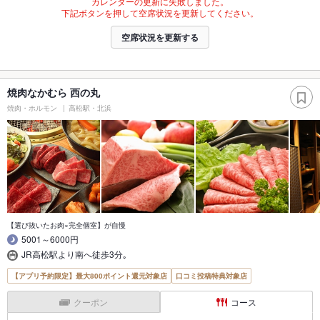
カレンダーの更新に失敗しました。
下記ボタンを押して空席状況を更新してください。
空席状況を更新する
焼肉なかむら 西の丸
焼肉・ホルモン
高松駅・北浜
【選び抜いたお肉×完全個室】が自慢
5001～6000円
JR高松駅より南へ徒歩3分｡
【アプリ予約限定】最大800ポイント還元対象店
口コミ投稿特典対象店
クーポン
コース