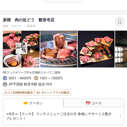
炭焼 肉の近どう 観音寺店
焼肉・ホルモン
観音寺
A5ランクオリーブ牛を圧倒的コスパでご提供
3001～4000円
1001～1500円
JR予讃線 観音寺駅 徒歩19分
口コミ投稿特典対象店
ポイントプラス対象店
クーポン
コース
≪8月≫【ランチ】 ランチメニューご注文の方 食後にデザート人数分
プレゼント！