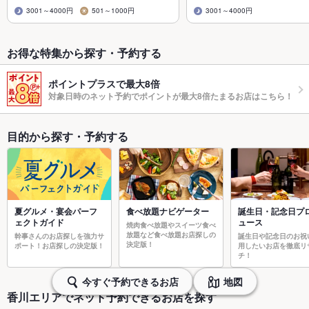
3001～4000円
501～1000円
3001～4000円
お得な特集から探す・予約する
ポイントプラスで最大8倍
対象日時のネット予約でポイントが最大8倍たまるお店はこちら！
目的から探す・予約する
夏グルメ・宴会パーフ
食べ放題ナビゲーター
誕生日・記念日プ
ェクトガイド
ュース
焼肉食べ放題やスイーツ食べ
放題など食べ放題お店探しの
幹事さんのお店探しを強力サ
誕生日や記念日のお祝
決定版！
ポート！お店探しの決定版！
用したいお店を徹底リ
チ！
今すぐ予約できるお店
地図
香川エリアでネット予約できるお店を探す