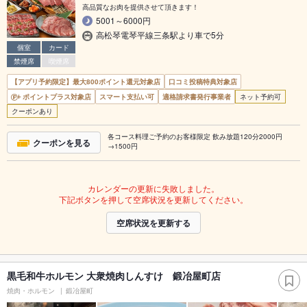
高品質なお肉を提供させて頂きます！
5001～6000円
高松琴電琴平線三条駅より車で5分
個室
カード
禁煙席
喫煙席
【アプリ予約限定】最大800ポイント還元対象店
口コミ投稿特典対象店
ポイントプラス対象店
スマート支払い可
適格請求書発行事業者
ネット予約可
クーポンあり
各コース料理ご予約のお客様限定 飲み放題120分2000円
クーポンを見る
→1500円
カレンダーの更新に失敗しました。
下記ボタンを押して空席状況を更新してください。
空席状況を更新する
黒毛和牛ホルモン 大衆焼肉しんすけ 鍛冶屋町店
焼肉・ホルモン
鍛冶屋町