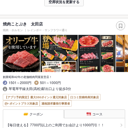
空席状況を更新する
焼肉ことぶき 太田店
焼肉・ホルモン
レインボー・サンフラワー通り
創業昭和42年の老舗精肉問屋直営店！
1501～2000円
501～1000円
琴電琴平線太田(高松)駅出口より徒歩3分
【アプリ予約限定】最大350ポイント還元対象店
口コミ投稿特典対象店
ポイントプラス対象店
適格請求書発行事業者
クーポン
コース
【毎日使える】7700円以上のご利用でお会計より1000円引！！