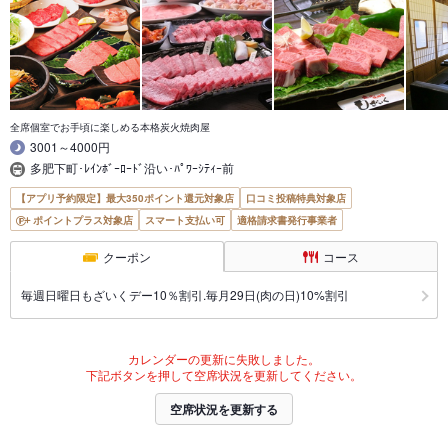
全席個室でお手頃に楽しめる本格炭火焼肉屋
3001～4000円
多肥下町･ﾚｲﾝﾎﾞｰﾛｰﾄﾞ沿い･ﾊﾟﾜｰｼﾃｨｰ前
【アプリ予約限定】最大350ポイント還元対象店
口コミ投稿特典対象店
ポイントプラス対象店
スマート支払い可
適格請求書発行事業者
クーポン
コース
毎週日曜日もざいくデー10％割引.毎月29日(肉の日)10%割引
カレンダーの更新に失敗しました。
下記ボタンを押して空席状況を更新してください。
空席状況を更新する