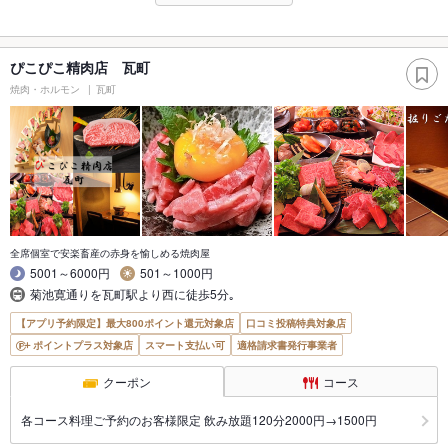
ぴこぴこ精肉店 瓦町
焼肉・ホルモン
瓦町
全席個室で安楽畜産の赤身を愉しめる焼肉屋
5001～6000円
501～1000円
菊池寛通りを瓦町駅より西に徒歩5分｡
【アプリ予約限定】最大800ポイント還元対象店
口コミ投稿特典対象店
ポイントプラス対象店
スマート支払い可
適格請求書発行事業者
クーポン
コース
各コース料理ご予約のお客様限定 飲み放題120分2000円→1500円