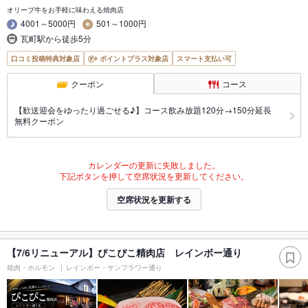
オリーブ牛をお手軽に味わえる焼肉店
4001～5000円
501～1000円
瓦町駅から徒歩5分
口コミ投稿特典対象店
ポイントプラス対象店
スマート支払い可
クーポン
コース
【歓送迎会をゆったり過ごせる♪】コース飲み放題120分→150分延長
無料クーポン
カレンダーの更新に失敗しました。
下記ボタンを押して空席状況を更新してください。
空席状況を更新する
【7/6リニューアル】ぴこぴこ精肉店 レインボー通り
焼肉・ホルモン
レインボー・サンフラワー通り