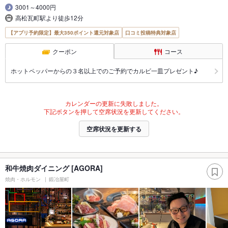
3001～4000円
高松瓦町駅より徒歩12分
【アプリ予約限定】最大350ポイント還元対象店
口コミ投稿特典対象店
クーポン
コース
ホットペッパーからの３名以上でのご予約でカルビ一皿プレゼント♪
カレンダーの更新に失敗しました。
下記ボタンを押して空席状況を更新してください。
空席状況を更新する
和牛焼肉ダイニング [AGORA]
焼肉・ホルモン
鍛冶屋町