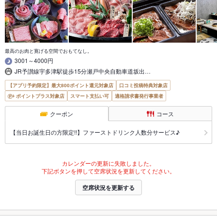
最高のお肉と寛げる空間でおもてなし。
3001～4000円
JR予讃線宇多津駅徒歩15分瀬戸中央自動車道坂出…
【アプリ予約限定】最大800ポイント還元対象店
口コミ投稿特典対象店
ポイントプラス対象店
スマート支払い可
適格請求書発行事業者
クーポン
コース
【当日お誕生日の方限定!!】ファーストドリンク人数分サービス♪
カレンダーの更新に失敗しました。
下記ボタンを押して空席状況を更新してください。
空席状況を更新する