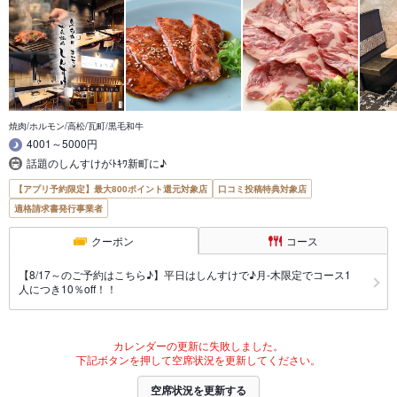
焼肉/ホルモン/高松/瓦町/黒毛和牛
4001～5000円
話題のしんすけがﾄｷﾜ新町に♪
【アプリ予約限定】最大800ポイント還元対象店
口コミ投稿特典対象店
適格請求書発行事業者
クーポン
コース
【8/17～のご予約はこちら♪】平日はしんすけで♪月-木限定でコース1
人につき10％off！！
カレンダーの更新に失敗しました。
下記ボタンを押して空席状況を更新してください。
空席状況を更新する