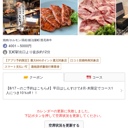
焼肉/ホルモン/高松/鍛冶屋町/黒毛和牛
4001～5000円
瓦町駅出口より徒歩約12分
【アプリ予約限定】最大800ポイント還元対象店
口コミ投稿特典対象店
スマート支払い可
適格請求書発行事業者
クーポン
コース
【8/17～のご予約はこちら♪】平日はしんすけで♪月-木限定でコース1
人につき10％off！！
カレンダーの更新に失敗しました。
下記ボタンを押して空席状況を更新してください。
空席状況を更新する