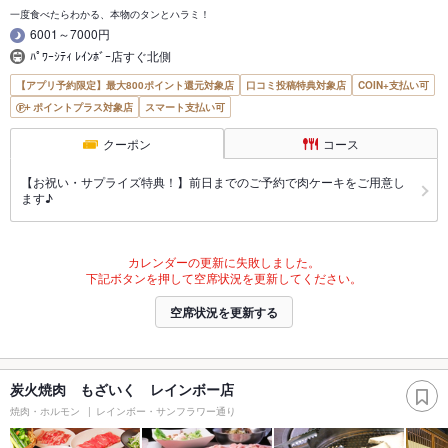
一度食べたらわかる、本物のタンとハラミ！
6001～7000円
ﾊﾟﾜｰｼﾃｨ ﾚｲﾝﾎﾞｰ店すぐ北側
【アプリ予約限定】最大800ポイント還元対象店
口コミ投稿特典対象店
COIN+支払い可
ポイントプラス対象店
スマート支払い可
クーポン
コース
【お祝い・サプライズ特典！】前日までのご予約で肉ケーキをご用意し
ます♪
カレンダーの更新に失敗しました。
下記ボタンを押して空席状況を更新してください。
空席状況を更新する
炭火焼肉 もざいく レインボー店
焼肉・ホルモン
レインボー・サンフラワー通り