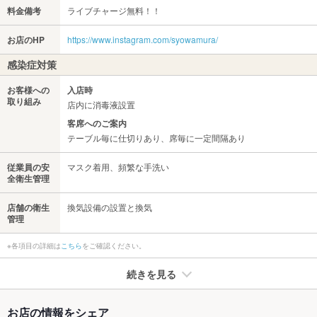
料金備考
ライブチャージ無料！！
お店のHP
https://www.instagram.com/syowamura/
感染症対策
お客様への
入店時
取り組み
店内に消毒液設置
客席へのご案内
テーブル毎に仕切りあり、席毎に一定間隔あり
従業員の安
マスク着用、頻繁な手洗い
全衛生管理
店舗の衛生
換気設備の設置と換気
管理
※各項目の詳細は
こちら
をご確認ください。
続きを見る
たばこ
お店の情報をシェア