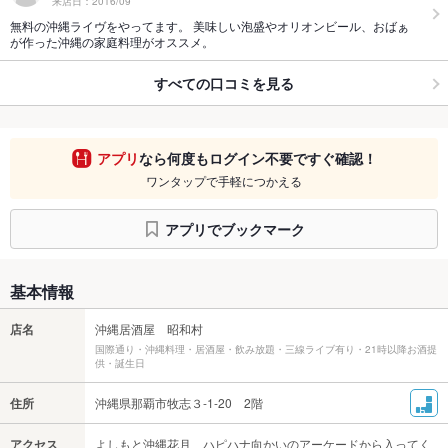
来店日：2016/09
無料の沖縄ライヴをやってます。 美味しい泡盛やオリオンビール、おばぁ
が作った沖縄の家庭料理がオススメ。
すべての口コミを見る
アプリ
なら何度もログイン不要ですぐ確認！
ワンタップで手軽につかえる
アプリでブックマーク
基本情報
店名
沖縄居酒屋 昭和村
国際通り・沖縄料理・居酒屋・飲み放題・三線ライブ有り・21時以降お酒提
供・誕生日
住所
沖縄県那覇市牧志３-1-20 2階
アクセス
よしもと沖縄花月 ハピハナ向かいのアーケードから入ってく