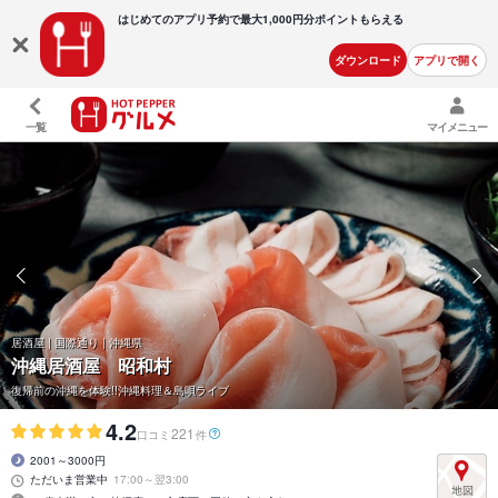
はじめてのアプリ予約で最大
1,000円分ポイントもらえる
ダウンロード
アプリで開く
一覧
マイメニュー
居酒屋 | 国際通り | 沖縄県
沖縄居酒屋 昭和村
復帰前の沖縄を体験!!沖縄料理＆島唄ライブ
4.2
221
口コミ
件
2001～3000円
ただいま営業中
17:00～翌3:00