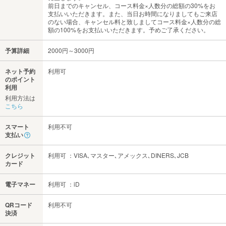
前日までのキャンセル、コース料金×人数分の総額の30%をお
支払いいただきます。また、当日お時間になりましてもご来店
のない場合、キャンセル料と致しましてコース料金×人数分の総
額の100%をお支払いいただきます。予めご了承ください。
予算詳細
2000円～3000円
ネット予約
利用可
のポイント
利用
利用方法は
こちら
スマート
利用不可
支払い
クレジット
利用可 ：VISA､マスター､アメックス､DINERS､JCB
カード
電子マネー
利用可 ：iD
QRコード
利用不可
決済