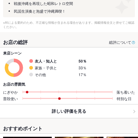
戦後沖縄を再現した昭和レトロ空間
民謡生演奏と泡盛で沖縄満喫！
※AIによる要約のため、不正確な情報が含まれる場合があります。掲載情報全文と併せてご確認
ください。
お店の総評
総評について
来店シーン
友人・知人と
50％
家族・子供と
33％
その他
17％
お店の雰囲気
にぎやか
落ち着いた
普段使い
特別な日
詳しい評価を見る
おすすめポイント