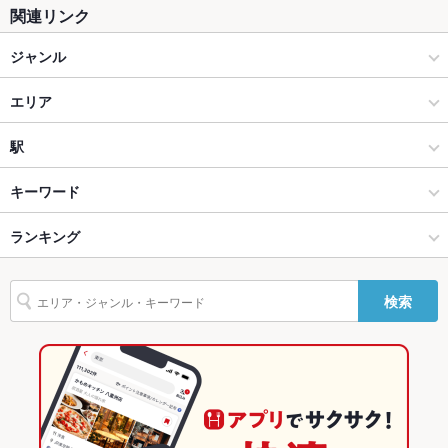
関連リンク
ソファー
なし
ジャンル
テラス席
なし
居酒屋
貸切
エリア
貸切不可 ：人数・予算にあわせご相談承ります◎
設備
和風
国際通り
駅
Wi-Fi
あり
那覇 × 居酒屋
国際通り × 居酒屋
県庁前駅
キーワード
バリアフリ
なし ：完全バリアフリー（車いす可）
ー
那覇 × 和風
国際通り × 和風
牧志駅
ランキング
からあげ
炉ばた焼き・炙り焼き
沖縄料理
カキ料理・オイスター
刺身
駐車場
なし ：お近くにコインパーキングがあります
フライドポテト
しゃぶしゃぶ
そば
天ぷら
焼きそば
チャンポン
牧志駅 × 居酒屋
国際通り × 和食
沖縄のグルメランキング
検索
ステーキ
餃子
チャーハン
デザート
沖縄焼きそば
その他設備
★インスタはこちら★
牧志駅 × 和風
国際通り × 和食全般
沖縄の居酒屋ランキング
【https://www.instagram.com/syowamura/】
その他
和食
沖縄
那覇のグルメランキング
飲み放題
あり ：泡盛飲み放題680円。ビール・泡盛飲み放題980円。
和食全般
沖縄 × 居酒屋
那覇の居酒屋ランキング
食べ放題
なし