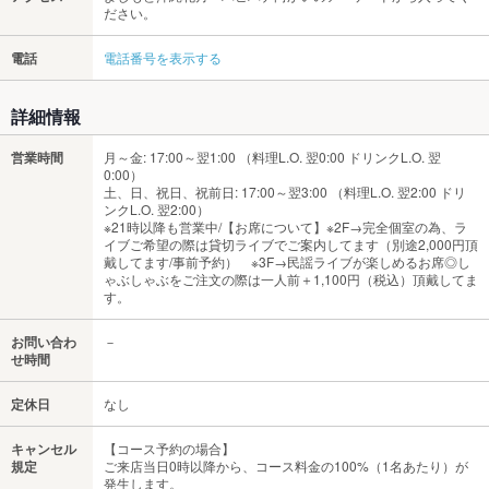
ださい。
電話
電話番号を表示する
詳細情報
営業時間
月～金: 17:00～翌1:00 （料理L.O. 翌0:00 ドリンクL.O. 翌
0:00）
土、日、祝日、祝前日: 17:00～翌3:00 （料理L.O. 翌2:00 ドリ
ンクL.O. 翌2:00）
※21時以降も営業中/【お席について】※2F→完全個室の為、ラ
イブご希望の際は貸切ライブでご案内してます（別途2,000円頂
戴してます/事前予約） ※3F→民謡ライブが楽しめるお席◎し
ゃぶしゃぶをご注文の際は一人前＋1,100円（税込）頂戴してま
す。
お問い合わ
－
せ時間
定休日
なし
キャンセル
【コース予約の場合】
規定
ご来店当日0時以降から、コース料金の100%（1名あたり）が
発生します。