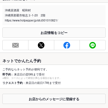
禁煙・喫煙
分煙（仕切りなし）
喫煙スペースあり。
沖縄居酒屋 昭和村
沖縄県那覇市牧志３-1-20 2階
喫煙専用室
なし
https://www.hotpepper.jp/strJ001010821/
※2020年4月1日～受動喫煙対策に関する法律が施行されています。正しい情報はお店へお問い
合わせください。
お店情報をコピー
お席
総席数
90席(【ライブ有】3階：61席/大広間：105席 【飲食のみ】2
階：32席)
最大宴会収
105人(【各最大収容人数】2階：20名様/3階：70名様/大広間：
ネットでかんたん予約
容人数
105様)
ご予約ならネット予約が便利です。
個室
あり ：【完全個室】2階：4名様×4席
即予約
：来店日の翌0時まで受付
※曜日、コースによって締切が異なる場合があります。
座敷
リクエスト予約
：来店日の前日17時まで受付
あり ：＜大広間＞6名様×15席＜2階＞4名様×2席/6名様×2席
掘りごたつ
あり ：＜3階＞4名様×4席
お店からのメッセージに登録する
カウンター
あり ：＜大広間＞カウンター7席＜3階＞カウンター6席