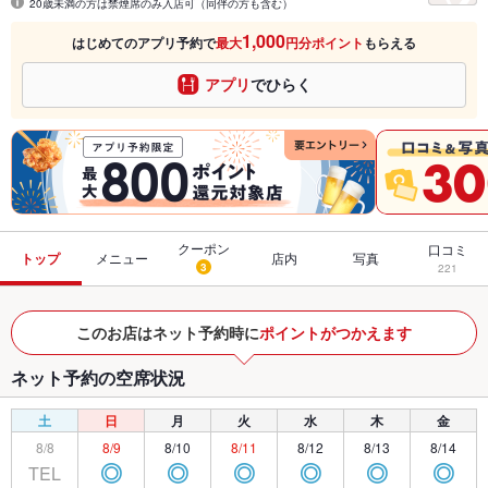
20歳未満の方は禁煙席のみ入店可（同伴の方も含む）
1,000
はじめてのアプリ予約で
最大
円分ポイント
もらえる
アプリ
でひらく
クーポン
口コミ
トップ
メニュー
店内
写真
3
221
このお店はネット予約時に
ポイントがつかえます
ネット予約の空席状況
土
日
月
火
水
木
金
8/8
8/9
8/10
8/11
8/12
8/13
8/14
TEL
◎
◎
◎
◎
◎
◎