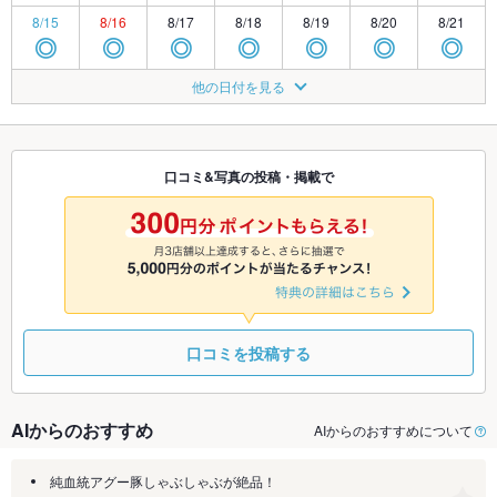
8/15
8/16
8/17
8/18
8/19
8/20
8/21
◎
◎
◎
◎
◎
◎
◎
8/22
8/23
8/24
8/25
8/26
8/27
8/28
他の日付を見る
◎
◎
◎
◎
◎
◎
◎
8/29
8/30
8/31
9/1
9/2
9/3
9/4
◎
◎
◎
◎
◎
◎
◎
口コミ&写真の投稿・掲載で
9/5
9/6
9/7
9/8
9/9
9/10
9/11
◎
◎
◎
◎
◎
◎
◎
口コミを投稿する
AIからのおすすめ
AIからのおすすめについて
純血統アグー豚しゃぶしゃぶが絶品！