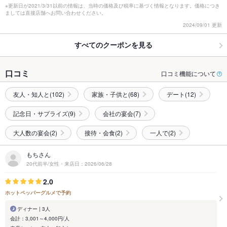
※更新日が2021/3/31以前の情報は、当時の価格及び税率に基づく情報となります。価格につき
ましては直接店舗へお問い合わせください。
2024/09/01 更新
すべてのクーポンを見る
口コミ
口コミ機能について
友人・知人と(102)
家族・子供と(68)
デート(12)
記念日・サプライズ(9)
会社の宴会(7)
大人数の宴会(2)
接待・会食(2)
一人で(2)
もちさん
20代前半/女性・来店日：2026/06/28
2.0
ホットペッパーグルメで予約
ディナー | 3人
会計：3,001～4,000円/人