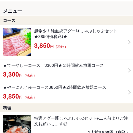
メニュー
コース
超希少！純血統アグー豚しゃぶしゃぶセット
★3850円(税込)★
3,850
円（税込）
★でーやしーコース 3300円★２時間飲み放題コース
3,300
円（税込）
★やーにんじゅーコース3850円★2時間飲み放題コース
3,850
円（税込）
料理
特選アグー豚しゃぶしゃぶセット※二人前よりご注
文お願いします◎
1人前3,850円（税込）