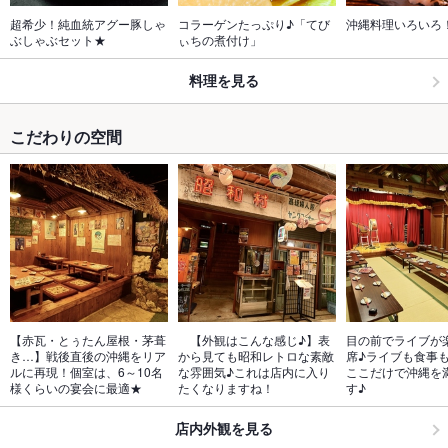
超希少！純血統アグー豚しゃ
コラーゲンたっぷり♪「てび
沖縄料理いろいろ
ぶしゃぶセット★
ぃちの煮付け」
料理を見る
こだわりの空間
【赤瓦・とぅたん屋根・茅葺
　【外観はこんな感じ♪】表
目の前でライブが
き…】戦後直後の沖縄をリア
から見ても昭和レトロな素敵
席♪ライブも食事
ルに再現！個室は、6～10名
な雰囲気♪これは店内に入り
ここだけで沖縄を
様くらいの宴会に最適★
たくなりますね！
す♪
店内外観を見る