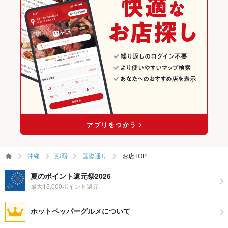
那覇 × 和食
沖縄 × 和風
国際通りのグルメランキング
お子様連れ
お子様連れ歓迎
那覇 × 和食全般
沖縄 × 和食
国際通りの居酒屋ランキング
ウェディン
村人みんなでお祝い出来ます！！
グパーティ
牧志駅 × 和食
沖縄 × 和食全般
ー二次会
ライブショ
あり
牧志駅 × 和食全般
ー
備考
－
沖縄
那覇
国際通り
お店TOP
夏のポイント還元祭2026
最大15,000ポイント還元
ホットペッパーグルメについて