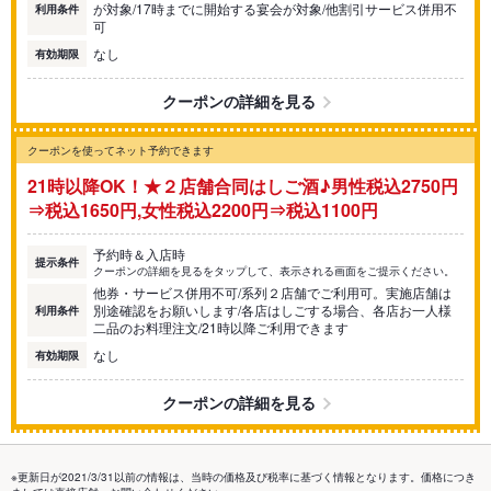
が対象/17時までに開始する宴会が対象/他割引サービス併用不
利用条件
可
なし
有効期限
クーポンの詳細を見る
クーポンを使ってネット予約できます
21時以降OK！★２店舗合同はしご酒♪男性税込2750円
⇒税込1650円,女性税込2200円⇒税込1100円
予約時＆入店時
提示条件
クーポンの詳細を見るをタップして、表示される画面をご提示ください。
他券・サービス併用不可/系列２店舗でご利用可。実施店舗は
別途確認をお願いします/各店はしごする場合、各店お一人様
利用条件
二品のお料理注文/21時以降ご利用できます
なし
有効期限
クーポンの詳細を見る
※更新日が2021/3/31以前の情報は、当時の価格及び税率に基づく情報となります。価格につき