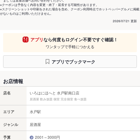
ましては直接店舗へお問い合わせください。
※クーポンは予告なく内容を変更・終了・延長する可能性があります。
※スクリーンショットや印刷をされた場合を含め、クーポン利用時点でホットペッパーグルメに掲載
がないものはご利用いただけません。
2026/07/21 更新
アプリ
なら何度もログイン不要ですぐ確認！
ワンタップで手軽につかえる
アプリでブックマーク
お店情報
店名
いろはにほへと 水戸駅南口店
居酒屋 飲み放題 個室 完全個室 食べ放題
エリア
水戸駅
ジャンル
居酒屋
予算
2001～3000円