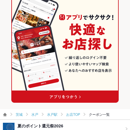
鴨肉
パスタ
餃子
冷麺
ジンギスカン
デザート
中華そば
いろはにほへと 大曲駅前店
水戸駅 × 海鮮
水戸駅 × 鍋
茨城の居酒屋ランキング
とうもろこしの天ぷら
いろはにほへと 秋田駅前店
和食
茨城
茨城の海鮮ランキング
いろはにほへと 石巻駅前店
鍋
茨城 × 居酒屋
水戸のグルメランキング
いろはにほへと 古川駅前店
水戸 × 和食
茨城 × 海鮮
水戸の居酒屋ランキング
いろはにほへと 一関駅前店
水戸 × 鍋
茨城 × 和食
水戸の海鮮ランキング
水戸駅 × 和食
茨城 × 鍋
水戸駅のグルメランキング
その他の関連店舗
水戸駅 × 鍋
水戸駅の居酒屋ランキング
水戸駅の海鮮ランキング
茨城
水戸
水戸駅
お店TOP
クーポン一覧
夏のポイント還元祭2026