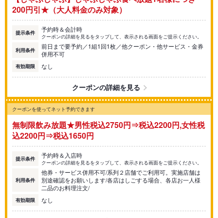
200円引★（大人料金のみ対象）
予約時＆会計時
提示条件
クーポンの詳細を見るをタップして、表示される画面をご提示ください。
前日まで要予約／1組1回1枚／他クーポン・他サービス・金券
利用条件
併用不可
なし
有効期限
クーポンの詳細を見る
クーポンを使ってネット予約できます
無制限飲み放題★男性税込2750円⇒税込2200円,女性税
込2200円⇒税込1650円
予約時＆入店時
提示条件
クーポンの詳細を見るをタップして、表示される画面をご提示ください。
他券・サービス併用不可/系列２店舗でご利用可。実施店舗は
別途確認をお願いします/各店はしごする場合、各店お一人様
利用条件
二品のお料理注文/
なし
有効期限