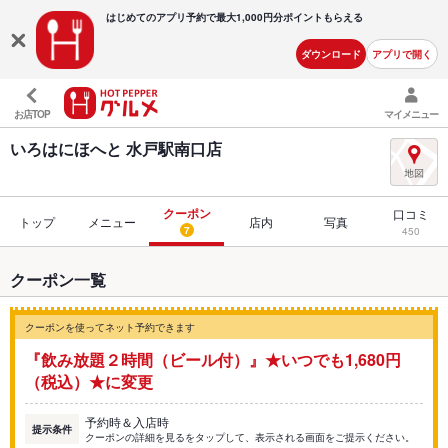
はじめてのアプリ予約で最大
1,000円分ポイントもらえる
ダウンロード
アプリで開く
お店TOP
マイメニュー
いろはにほへと 水戸駅南口店
クーポン
口コミ
トップ
メニュー
店内
写真
7
450
クーポン一覧
クーポンを使ってネット予約できます
『飲み放題２時間（ビール付）』★いつでも1,680円
（税込）★に変更
予約時＆入店時
提示条件
クーポンの詳細を見るをタップして、表示される画面をご提示ください。