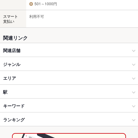
501～1000円
スマート
利用不可
支払い
関連リンク
関連店舗
いろはにほへと
ジャンル
いろはにほへと 勝田駅前店
居酒屋
エリア
いろはにほへと 会津若松店
海鮮
水戸駅
駅
いろはにほへと 鶴岡駅前店
水戸 × 居酒屋
水戸駅 × 居酒屋
偕楽園駅
キーワード
格安ビールと鉄鍋餃子 3・6・5酒場 米沢店
水戸 × 海鮮
水戸駅 × 海鮮
常陸青柳駅
ランキング
からあげ
お茶漬け
塩辛
炉ばた焼き・炙り焼き
エビ料理
刺身
フライドポテト
天ぷら
レバー
つくね
鶏皮
鴨鍋
ステーキ
いろはにほへと 山形駅前店
水戸駅 × 居酒屋
水戸駅 × 和食
水戸駅
茨城のグルメランキング