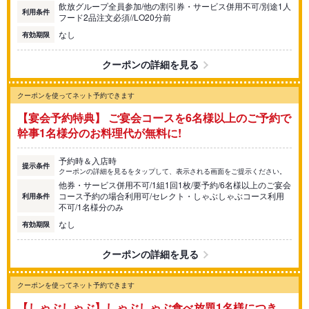
飲放グループ全員参加/他の割引券・サービス併用不可/別途1人
利用条件
フード2品注文必須//LO20分前
なし
有効期限
クーポンの詳細を見る
クーポンを使ってネット予約できます
【宴会予約特典】 ご宴会コースを6名様以上のご予約で
幹事1名様分のお料理代が無料に!
予約時＆入店時
提示条件
クーポンの詳細を見るをタップして、表示される画面をご提示ください。
他券・サービス併用不可/1組1回1枚/要予約/6名様以上のご宴会
コース予約の場合利用可/セレクト・しゃぶしゃぶコース利用
利用条件
不可/1名様分のみ
なし
有効期限
クーポンの詳細を見る
クーポンを使ってネット予約できます
【しゃぶしゃぶ】しゃぶしゃぶ食べ放題1名様につき