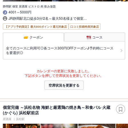
静岡駅 個室 居酒屋 ビストロ 肉 飲み放題
4001～5000円
JR静岡駅北口徒歩3分!2名～最大50名様まで個室…
【アプリ予約限定】最大800ポイント還元対象店
口コミ投稿特典対象店
クーポン
コース
全てのコースに利用可◎各コース300円OFFクーポン♪予約時にコース
を要選択◎
カレンダーの更新に失敗しました。
下記ボタンを押して空席状況を更新してください。
空席状況を更新する
個室完備 ～浜松名物 海鮮と厳選鶏の焼き鳥～和食バル 火蔵
(かぐら) 浜松駅前店
居酒屋
浜松駅