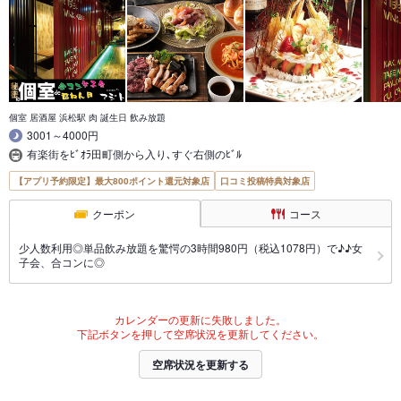
個室 居酒屋 浜松駅 肉 誕生日 飲み放題
3001～4000円
有楽街をﾋﾞｵﾗ田町側から入り､すぐ右側のﾋﾞﾙ
【アプリ予約限定】最大800ポイント還元対象店
口コミ投稿特典対象店
クーポン
コース
少人数利用◎単品飲み放題を驚愕の3時間980円（税込1078円）で♪♪女
子会、合コンに◎
カレンダーの更新に失敗しました。
下記ボタンを押して空席状況を更新してください。
空席状況を更新する