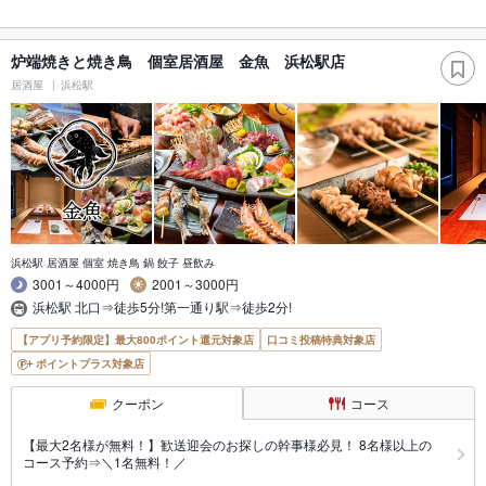
炉端焼きと焼き鳥 個室居酒屋 金魚 浜松駅店
居酒屋
浜松駅
浜松駅 居酒屋 個室 焼き鳥 鍋 餃子 昼飲み
3001～4000円
2001～3000円
浜松駅 北口⇒徒歩5分!第一通り駅⇒徒歩2分!
【アプリ予約限定】最大800ポイント還元対象店
口コミ投稿特典対象店
ポイントプラス対象店
クーポン
コース
【最大2名様が無料！】歓送迎会のお探しの幹事様必見！ 8名様以上の
コース予約⇒＼1名無料！／