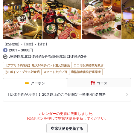
【飲み放題】×【個室】×【貸切】
2001～3000円
JR静岡駅北口徒歩約5分/新静岡駅出口徒歩約3分
【アプリ予約限定】最大800ポイント還元対象店
口コミ投稿特典対象店
ポイントプラス対象店
スマート支払い可
適格請求書発行事業者
クーポン
コース
【団体予約がお得！】20名以上のご予約限定⇒幹事様1名無料
カレンダーの更新に失敗しました。
下記ボタンを押して空席状況を更新してください。
空席状況を更新する