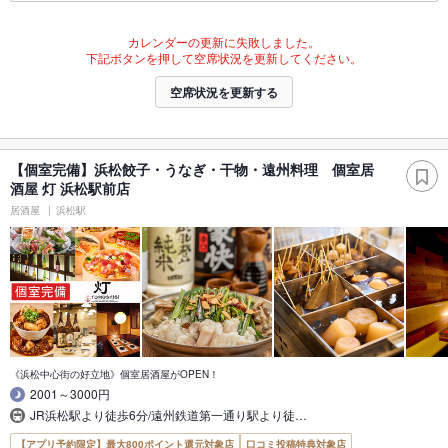
カレンダーの更新に失敗しました。
下記ボタンを押して空席状況を更新してください。
空席状況を更新する
【個室完備】浜松餃子・うなぎ・干物・遠州料理 個室居
酒屋 灯 浜松駅前店
居酒屋
浜松駅
《浜松中心街の好立地》個室居酒屋がOPEN！
2001～3000円
JR浜松駅より徒歩6分/遠州鉄道第一通り駅より徒…
【アプリ予約限定】最大800ポイント還元対象店
口コミ投稿特典対象店