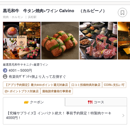
黒毛和牛 牛タン焼肉×ワイン Calvino （カルビーノ）
焼肉・ホルモン
浜松駅
厳選黒毛和牛ヤキニク×厳選ワイン
4001～5000円
有楽街ｻﾞｻﾞｼﾃｨ側より入って左側すぐ
【アプリ予約限定】最大800ポイント還元対象店
口コミ投稿特典対象店
COIN+支払い可
ポイントプラス対象店
適格請求書発行事業者
クーポン
コース
【究極サプライズ】インパクト絶大！ 事前予約限定！特製肉ケーキ
4000円！