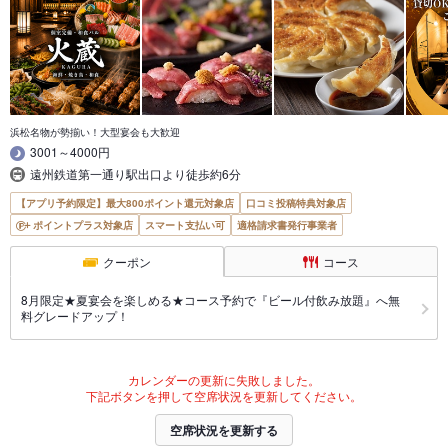
浜松名物が勢揃い！大型宴会も大歓迎
3001～4000円
遠州鉄道第一通り駅出口より徒歩約6分
【アプリ予約限定】最大800ポイント還元対象店
口コミ投稿特典対象店
ポイントプラス対象店
スマート支払い可
適格請求書発行事業者
クーポン
コース
8月限定★夏宴会を楽しめる★コース予約で『ビール付飲み放題』へ無
料グレードアップ！
カレンダーの更新に失敗しました。
下記ボタンを押して空席状況を更新してください。
空席状況を更新する