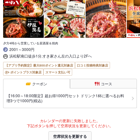
夕方4時から営業している居酒屋＆焼肉
2001～3000円
浜松駅南口徒歩1分,すき家さん左の入口より2Fへ
【アプリ予約限定】最大800ポイント還元対象店
口コミ投稿特典対象店
ポイントプラス対象店
スマート支払い可
クーポン
コース
【16:00～18:00限定】超お得1000円セット ドリンク1杯に選べるお料
理3つで1000円(税込)
カレンダーの更新に失敗しました。
下記ボタンを押して空席状況を更新してください。
空席状況を更新する