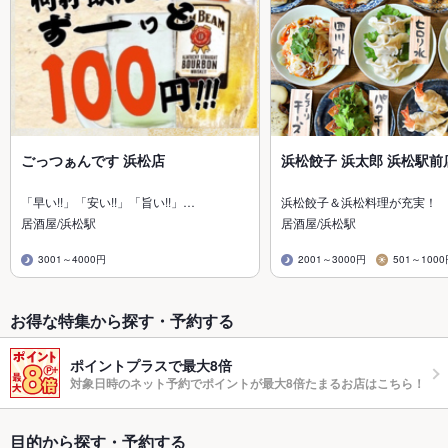
ごっつぁんです 浜松店
浜松餃子 浜太郎 浜松駅前
「早い!!」「安い!!」「旨い!!」…
浜松餃子＆浜松料理が充実！
居酒屋/浜松駅
居酒屋/浜松駅
3001～4000円
2001～3000円
501～100
お得な特集から探す・予約する
ポイントプラスで最大8倍
対象日時のネット予約でポイントが最大8倍たまるお店はこちら！
目的から探す・予約する