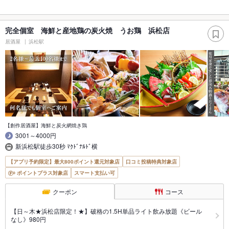
完全個室 海鮮と産地鶏の炭火焼 うお鶏 浜松店
居酒屋
浜松駅
【創作居酒屋】海鮮と炭火網焼き鶏
3001～4000円
新浜松駅徒歩30秒 ﾏｸﾄﾞﾅﾙﾄﾞ横
【アプリ予約限定】最大800ポイント還元対象店
口コミ投稿特典対象店
ポイントプラス対象店
スマート支払い可
クーポン
コース
【日～木★浜松店限定！★】破格の1.5H単品ライト飲み放題《ビール
なし》980円