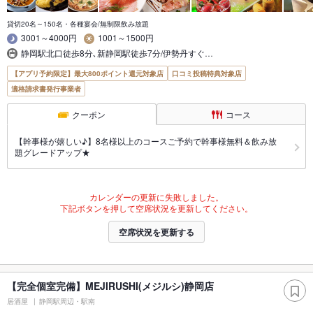
貸切20名～150名・各種宴会/無制限飲み放題
3001～4000円
1001～1500円
静岡駅北口徒歩8分､新静岡駅徒歩7分/伊勢丹すぐ…
【アプリ予約限定】最大800ポイント還元対象店
口コミ投稿特典対象店
適格請求書発行事業者
クーポン
コース
【幹事様が嬉しい♪】8名様以上のコースご予約で幹事様無料＆飲み放
題グレードアップ★
カレンダーの更新に失敗しました。
下記ボタンを押して空席状況を更新してください。
空席状況を更新する
【完全個室完備】MEJIRUSHI(メジルシ)静岡店
居酒屋
静岡駅周辺・駅南