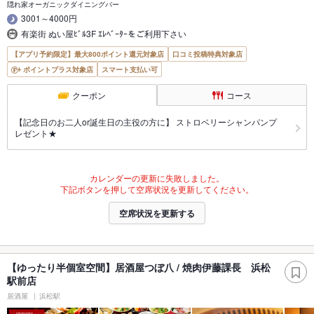
隠れ家オーガニックダイニングバー
3001～4000円
有楽街 ぬい屋ﾋﾞﾙ3F ｴﾚﾍﾞｰﾀｰをご利用下さい
【アプリ予約限定】最大800ポイント還元対象店
口コミ投稿特典対象店
ポイントプラス対象店
スマート支払い可
クーポン
コース
【記念日のお二人or誕生日の主役の方に】 ストロベリーシャンパンプ
レゼント★
カレンダーの更新に失敗しました。
下記ボタンを押して空席状況を更新してください。
空席状況を更新する
【ゆったり半個室空間】居酒屋つぼ八 / 焼肉伊藤課長 浜松
駅前店
居酒屋
浜松駅