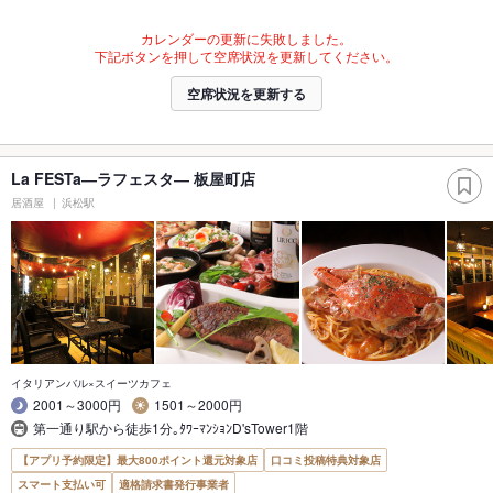
カレンダーの更新に失敗しました。
下記ボタンを押して空席状況を更新してください。
空席状況を更新する
La FESTa―ラフェスタ― 板屋町店
居酒屋
浜松駅
イタリアンバル×スイーツカフェ
2001～3000円
1501～2000円
第一通り駅から徒歩1分｡ﾀﾜｰﾏﾝｼｮﾝD'sTower1階
【アプリ予約限定】最大800ポイント還元対象店
口コミ投稿特典対象店
スマート支払い可
適格請求書発行事業者