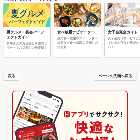
夏グルメ・宴会パーフ
食べ放題ナビゲーター
女子会完全ガイド
ェクトガイド
焼肉食べ放題やスイーツ食べ
女子会向けサービスが
放題など食べ放題お店探しの
ているお得なお店がい
幹事さんのお店探しを強力サ
決定版！
い！
ポート！お店探しの決定版！
戻る
ページの先頭へ戻る