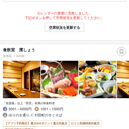
カレンダーの更新に失敗しました。
下記ボタンを押して空席状況を更新してください。
空席状況を更新する
食飲室 濱しょう
居酒屋
浜松駅
『居酒屋』以上『割烹』未満の和食料理
5001～6000円
1001～1500円
ゆりのき通り､ﾋﾞｵﾗ田町のすぐそば
【アプリ予約限定】最大800ポイント還元対象店
口コミ投稿特典対象店