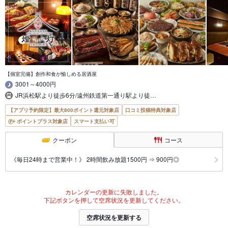
【個室完備】創作和食が愉しめる居酒屋
3001～4000円
JR浜松駅より徒歩6分/遠州鉄道第一通り駅より徒…
【アプリ予約限定】最大800ポイント還元対象店
口コミ投稿特典対象店
ポイントプラス対象店
スマート支払い可
クーポン
コース
《毎日24時まで営業中！》 2時間飲み放題1500円 ⇒ 900円◎
カレンダーの更新に失敗しました。
下記ボタンを押して空席状況を更新してください。
空席状況を更新する