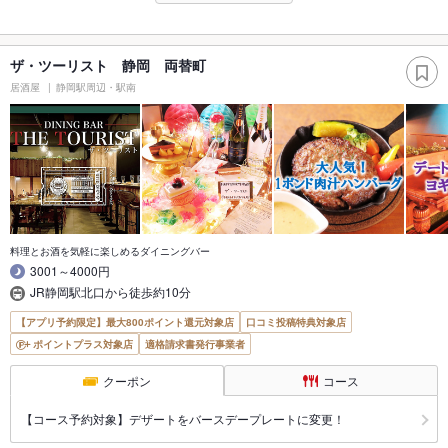
ザ・ツーリスト 静岡 両替町
居酒屋
静岡駅周辺・駅南
料理とお酒を気軽に楽しめるダイニングバー
3001～4000円
JR静岡駅北口から徒歩約10分
【アプリ予約限定】最大800ポイント還元対象店
口コミ投稿特典対象店
ポイントプラス対象店
適格請求書発行事業者
クーポン
コース
【コース予約対象】デザートをバースデープレートに変更！