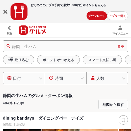
はじめてのアプリ予約で最大
1,000円分ポイントもらえる
ダウンロード
アプリで開く
戻る
マイメニュー
静岡 生ハム
変更
絞り込む
ポイントがつかえる
スマート支払い可
日付
時間
人数
静岡の生ハムのグルメ・クーポン情報
404件 1-20件
地図から探す
dining bar days ダイニングバー デイズ
居酒屋
浜松駅