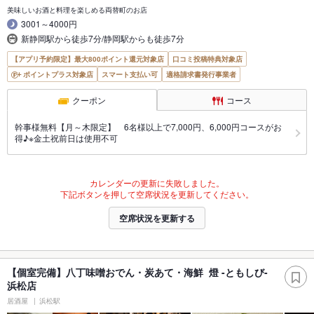
美味しいお酒と料理を楽しめる両替町のお店
3001～4000円
新静岡駅から徒歩7分/静岡駅からも徒歩7分
【アプリ予約限定】最大800ポイント還元対象店
口コミ投稿特典対象店
ポイントプラス対象店
スマート支払い可
適格請求書発行事業者
クーポン
コース
幹事様無料【月～木限定】 6名様以上で7,000円、6,000円コースがお
得♪※金土祝前日は使用不可
カレンダーの更新に失敗しました。
下記ボタンを押して空席状況を更新してください。
空席状況を更新する
【個室完備】八丁味噌おでん・炭あて・海鮮 燈 -ともしび-
浜松店
居酒屋
浜松駅