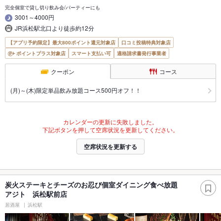
完全個室で貸し切り飲み会/パーティーにも
3001～4000円
JR浜松駅北口より徒歩約12分
【アプリ予約限定】最大800ポイント還元対象店
口コミ投稿特典対象店
ポイントプラス対象店
スマート支払い可
適格請求書発行事業者
クーポン
コース
(月)～(木)限定単品飲み放題コース500円オフ！！
カレンダーの更新に失敗しました。
下記ボタンを押して空席状況を更新してください。
空席状況を更新する
炭火ステーキとチーズのお忍び個室ダイニング食べ放題
アジト 浜松駅前店
居酒屋
浜松駅