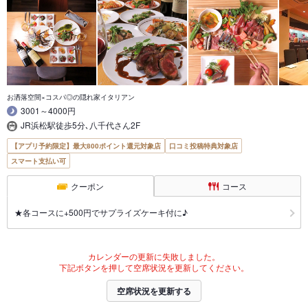
お洒落空間×コスパ◎の隠れ家イタリアン
3001～4000円
JR浜松駅徒歩5分､八千代さん2F
【アプリ予約限定】最大800ポイント還元対象店
口コミ投稿特典対象店
スマート支払い可
クーポン
コース
★各コースに+500円でサプライズケーキ付に♪
カレンダーの更新に失敗しました。
下記ボタンを押して空席状況を更新してください。
空席状況を更新する