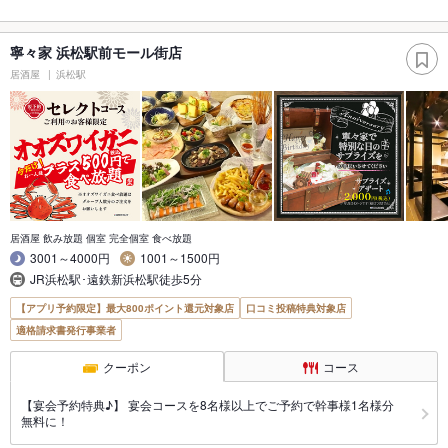
寧々家 浜松駅前モール街店
居酒屋
浜松駅
居酒屋 飲み放題 個室 完全個室 食べ放題
3001～4000円
1001～1500円
JR浜松駅･遠鉄新浜松駅徒歩5分
【アプリ予約限定】最大800ポイント還元対象店
口コミ投稿特典対象店
適格請求書発行事業者
クーポン
コース
【宴会予約特典♪】 宴会コースを8名様以上でご予約で幹事様1名様分
無料に！