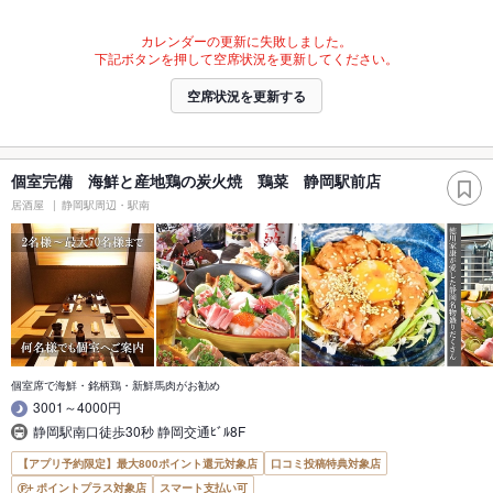
カレンダーの更新に失敗しました。
下記ボタンを押して空席状況を更新してください。
空席状況を更新する
個室完備 海鮮と産地鶏の炭火焼 鶏菜 静岡駅前店
居酒屋
静岡駅周辺・駅南
個室席で海鮮・銘柄鶏・新鮮馬肉がお勧め
3001～4000円
静岡駅南口徒歩30秒 静岡交通ﾋﾞﾙ8F
【アプリ予約限定】最大800ポイント還元対象店
口コミ投稿特典対象店
ポイントプラス対象店
スマート支払い可