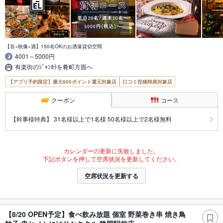
【音×映像×酒】150名OKのお洒落貸切空間
4001～5000円
有楽街のｼﾞｬﾝｶﾗを肴町方面へ
【アプリ予約限定】最大800ポイント還元対象店
口コミ投稿特典対象店
クーポン
コース
【幹事様特典】 31名様以上で1名様 50名様以上で2名様無料
カレンダーの更新に失敗しました。
下記ボタンを押して空席状況を更新してください。
空席状況を更新する
【8/20 OPEN予定】食べ飲み放題 個室 野菜巻き串 焼き鳥