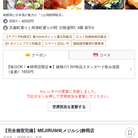
銘柄鶏と日本酒が魅力の『うお鶏静岡駅店』
3001～4000円
呉服町通りと両替町通りの間･日映盛岡ﾋﾞﾙ隣･駅5分
【アプリ予約限定】最大800ポイント還元対象店
口コミ投稿特典対象店
ポイントプラス対象店
スマート支払い可
適格請求書発行事業者
クーポン
コース
【毎日OK！★静岡店限定★】破格の1.5H単品スタンダード飲み放題
《金麦》1650円
カレンダーの更新に失敗しました。
下記ボタンを押して空席状況を更新してください。
空席状況を更新する
【完全個室完備】MEJIRUSHI(メジルシ)静岡店
居酒屋
静岡駅周辺・駅南