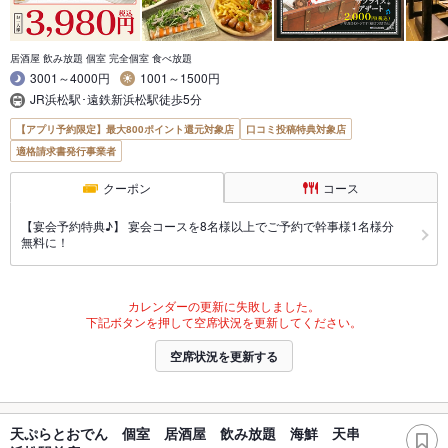
居酒屋 飲み放題 個室 完全個室 食べ放題
3001～4000円
1001～1500円
JR浜松駅･遠鉄新浜松駅徒歩5分
【アプリ予約限定】最大800ポイント還元対象店
口コミ投稿特典対象店
適格請求書発行事業者
クーポン
コース
【宴会予約特典♪】 宴会コースを8名様以上でご予約で幹事様1名様分
無料に！
カレンダーの更新に失敗しました。
下記ボタンを押して空席状況を更新してください。
空席状況を更新する
天ぷらとおでん 個室 居酒屋 飲み放題 海鮮 天串