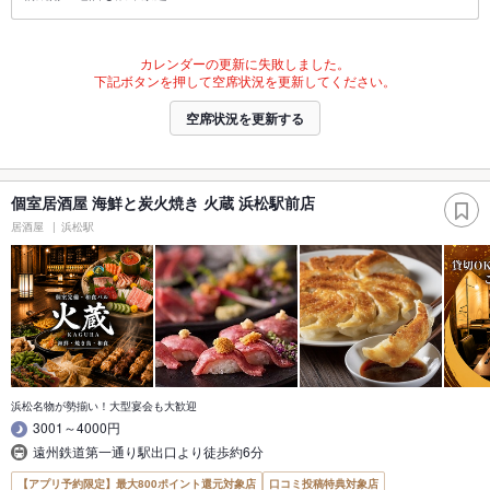
カレンダーの更新に失敗しました。
下記ボタンを押して空席状況を更新してください。
空席状況を更新する
個室居酒屋 海鮮と炭火焼き 火蔵 浜松駅前店
居酒屋
浜松駅
浜松名物が勢揃い！大型宴会も大歓迎
3001～4000円
遠州鉄道第一通り駅出口より徒歩約6分
【アプリ予約限定】最大800ポイント還元対象店
口コミ投稿特典対象店