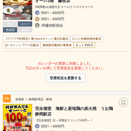
オーレ2階 藤枝店
2時間飲み放題付きコース/クリスマスコース
5001～6000円
3001～4000円
個室
カード
JR藤枝駅直結
禁煙席
喫煙席
【アプリ予約限定】最大800ポイント還元対象店
口コミ投稿特典対象店
ポイントプラス対象店
適格請求書発行事業者
ネット予約可
カレンダーの更新に失敗しました。
下記ボタンを押して空席状況を更新してください。
空席状況を更新する
PR
居酒屋
静岡駅周辺・駅南
完全個室 海鮮と産地鶏の炭火焼 うお鶏
静岡駅店
【完全個室】日～木限定ドリンク100円～！
3001～4000円