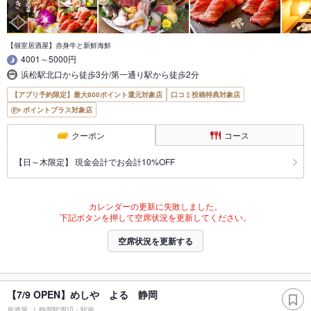
【個室居酒屋】赤身牛と新鮮海鮮
4001～5000円
浜松駅北口から徒歩3分/第一通り駅から徒歩2分
【アプリ予約限定】最大800ポイント還元対象店
口コミ投稿特典対象店
ポイントプラス対象店
クーポン
コース
【日～木限定】 現金会計でお会計10%OFF
カレンダーの更新に失敗しました。
下記ボタンを押して空席状況を更新してください。
空席状況を更新する
【7/9 OPEN】めしや よる 静岡
居酒屋
静岡駅周辺・駅南