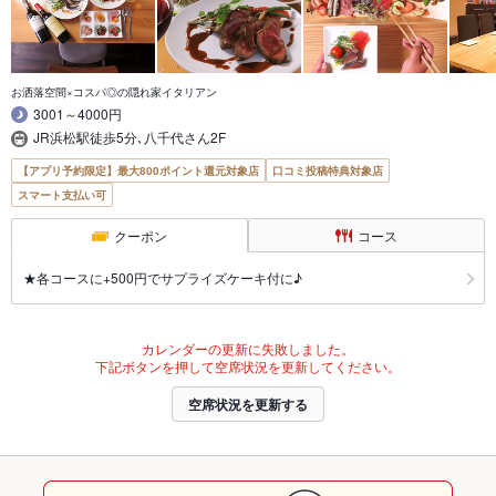
お洒落空間×コスパ◎の隠れ家イタリアン
3001～4000円
JR浜松駅徒歩5分､八千代さん2F
【アプリ予約限定】最大800ポイント還元対象店
口コミ投稿特典対象店
スマート支払い可
クーポン
コース
★各コースに+500円でサプライズケーキ付に♪
カレンダーの更新に失敗しました。
下記ボタンを押して空席状況を更新してください。
空席状況を更新する