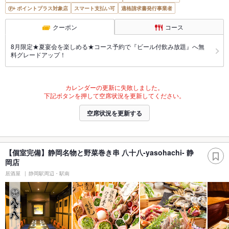
ポイントプラス対象店
スマート支払い可
適格請求書発行事業者
クーポン
コース
8月限定★夏宴会を楽しめる★コース予約で『ビール付飲み放題』へ無
料グレードアップ！
カレンダーの更新に失敗しました。
下記ボタンを押して空席状況を更新してください。
空席状況を更新する
【個室完備】静岡名物と野菜巻き串 八十八-yasohachi- 静
岡店
居酒屋
静岡駅周辺・駅南