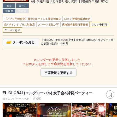
呉服町通りと両替町通りの間･日映盛岡ﾋﾞﾙ隣･駅5分
個室
カード
禁煙席
喫煙席
【アプリ予約限定】最大800ポイント還元対象店
口コミ投稿特典対象店
ポイントプラス対象店
スマート支払い可
適格請求書発行事業者
ネット予約可
クーポンあり
【毎日OK！★静岡店限定★】破格の1.5H単品スタンダード飲
クーポンを見る
み放題《金麦》1650円
カレンダーの更新に失敗しました。
下記ボタンを押して空席状況を更新してください。
空席状況を更新する
EL GLOBAL(エルグローバル) 女子会&貸切パーティー
ダイニングバー・バル
浜松駅