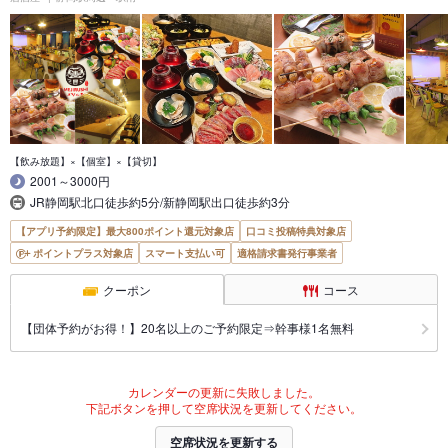
【飲み放題】×【個室】×【貸切】
2001～3000円
JR静岡駅北口徒歩約5分/新静岡駅出口徒歩約3分
【アプリ予約限定】最大800ポイント還元対象店
口コミ投稿特典対象店
ポイントプラス対象店
スマート支払い可
適格請求書発行事業者
クーポン
コース
【団体予約がお得！】20名以上のご予約限定⇒幹事様1名無料
カレンダーの更新に失敗しました。
下記ボタンを押して空席状況を更新してください。
空席状況を更新する