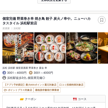
個室完備 野菜巻き串 焼き鳥 餃子 炭火ノ串や。ニューハカ
タスタイル 浜松駅前店
居酒屋
浜松駅
浜松 浜松駅 個室居酒屋 野菜巻き 宴会 串
3001～4000円
3001～4000円
浜松駅徒歩3分｡個室席完備◎
【アプリ予約限定】最大800ポイント還元対象店
口コミ投稿特典対象店
ポイントプラス対象店
適格請求書発行事業者
クーポン
コース
【幹事様必見！】6名様以上のご予約で1名様無料。14名様以上のご予