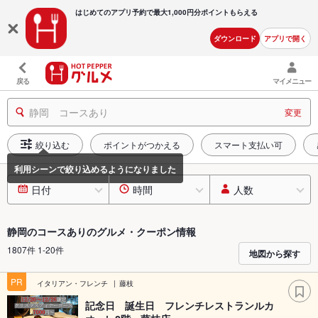
はじめてのアプリ予約で最大
1,000円分ポイントもらえる
ダウンロード
アプリで開く
戻る
マイメニュー
静岡 コースあり
変更
絞り込む
ポイントがつかえる
スマート支払い可
日付
時間
人数
静岡のコースありのグルメ・クーポン情報
1807件 1-20件
地図から探す
PR
イタリアン・フレンチ
藤枝
記念日 誕生日 フレンチレストランルカ