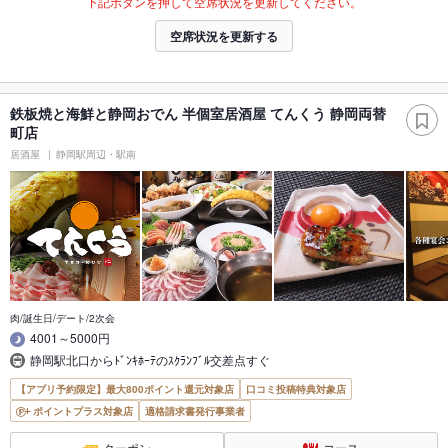
下記ボタンを押して空席状況を更新してください。
空席状況を更新する
鉄板焼と海鮮と静岡おでん 半個室居酒屋 てんくう 静岡両替
町店
居酒屋
静岡駅周辺・駅南
肉/誕生日/デート/2次会
4001～5000円
静岡駅北口からﾄﾞﾝｷﾎｰﾃのｽｸﾗﾝﾌﾞﾙ交差点すぐ
【アプリ予約限定】最大800ポイント還元対象店
口コミ投稿特典対象店
ポイントプラス対象店
適格請求書発行事業者
クーポン
コース