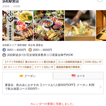
浜松駅前店
居酒屋
浜松駅
浜松駅エリア 個室海鮮 焼き鳥 夏宴会
3001～4000円
2001～3000円
浜松駅徒歩1分/完全個室多数有り◎昼宴会御予約OK
【アプリ予約限定】最大800ポイント還元対象店
口コミ投稿特典対象店
COIN+支払い可
ポイントプラス対象店
スマート支払い可
適格請求書発行事業者
クーポン
コース
夏宴会、飲み会におすすめ【コースお1人様500円OFF】クーポン 利用
で飲み放題コース3500円～
カレンダーの更新に失敗しました。