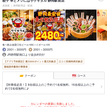
餃子 串とメシにはサケキタル 静岡駅前店
居酒屋
静岡駅周辺・駅南
食べ飲み放題◎生ビール199/ハイボール100
2001～3000円
2001～3000円
JR静岡駅南口より徒歩約5分!
【アプリ予約限定】最大800ポイント還元対象店
口コミ投稿特典対象店
適格請求書発行事業者
クーポン
コース
【幹事様必見！】8名様以上のご予約で1名様無料。16名様以上のご予
約で2名様無料に♪
カレンダーの更新に失敗しました。