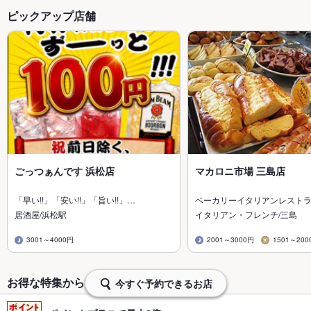
ピックアップ店舗
ごっつぁんです 浜松店
マカロニ市場 三島店
「早い!!」「安い!!」「旨い!!」…
ベーカリーイタリアンレスト
居酒屋/浜松駅
イタリアン・フレンチ/三島
3001～4000円
2001～3000円
1501～200
お得な特集から探す・予約する
今すぐ予約できるお店