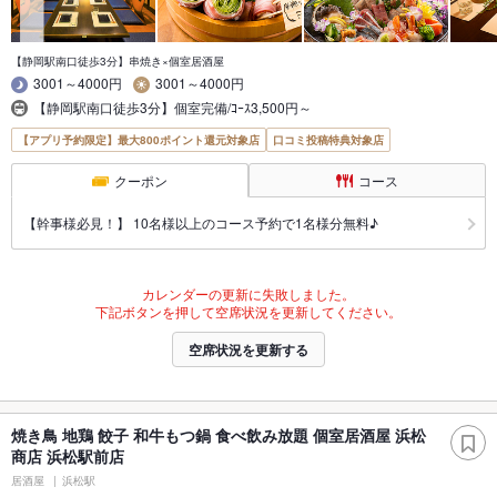
【静岡駅南口徒歩3分】串焼き×個室居酒屋
3001～4000円
3001～4000円
【静岡駅南口徒歩3分】個室完備/ｺｰｽ3,500円～
【アプリ予約限定】最大800ポイント還元対象店
口コミ投稿特典対象店
クーポン
コース
【幹事様必見！】 10名様以上のコース予約で1名様分無料♪
カレンダーの更新に失敗しました。
下記ボタンを押して空席状況を更新してください。
空席状況を更新する
焼き鳥 地鶏 餃子 和牛もつ鍋 食べ飲み放題 個室居酒屋 浜松
商店 浜松駅前店
居酒屋
浜松駅