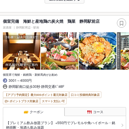
個室完備 海鮮と産地鶏の炭火焼 鶏菜 静岡駅前店
居酒屋
静岡駅周辺・駅南
個室席で海鮮・銘柄鶏・新鮮馬肉がお勧め
3001～4000円
静岡駅南口徒歩30秒 静岡交通ﾋﾞﾙ8F
【アプリ予約限定】最大800ポイント還元対象店
口コミ投稿特典対象店
ポイントプラス対象店
スマート支払い可
クーポン
コース
【プレミアム飲み放題プラン】 +550円でプレモルや角ハイボール・銘
柄焼酎・地酒も飲み放題