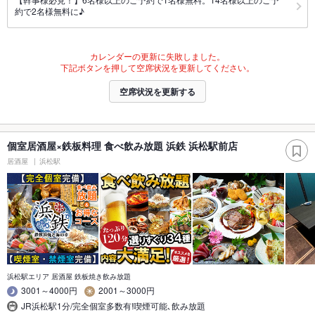
約で2名様無料に♪
カレンダーの更新に失敗しました。
下記ボタンを押して空席状況を更新してください。
空席状況を更新する
個室居酒屋×鉄板料理 食べ飲み放題 浜鉄 浜松駅前店
居酒屋
浜松駅
浜松駅エリア 居酒屋 鉄板焼き飲み放題
3001～4000円
2001～3000円
JR浜松駅1分/完全個室多数有!喫煙可能､飲み放題