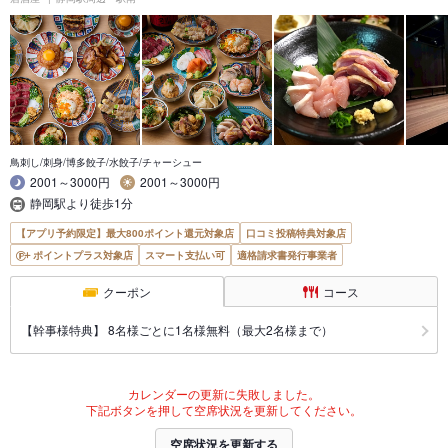
鳥刺し/刺身/博多餃子/水餃子/チャーシュー
2001～3000円
2001～3000円
静岡駅より徒歩1分
【アプリ予約限定】最大800ポイント還元対象店
口コミ投稿特典対象店
ポイントプラス対象店
スマート支払い可
適格請求書発行事業者
クーポン
コース
【幹事様特典】 8名様ごとに1名様無料（最大2名様まで）
カレンダーの更新に失敗しました。
下記ボタンを押して空席状況を更新してください。
空席状況を更新する