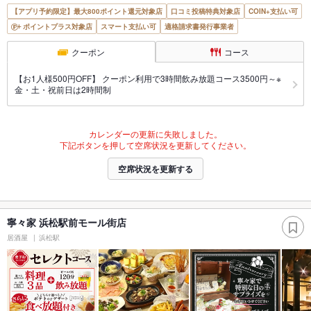
【アプリ予約限定】最大800ポイント還元対象店
口コミ投稿特典対象店
COIN+支払い可
ポイントプラス対象店
スマート支払い可
適格請求書発行事業者
クーポン
コース
【お1人様500円OFF】 クーポン利用で3時間飲み放題コース3500円～※
金・土・祝前日は2時間制
カレンダーの更新に失敗しました。
下記ボタンを押して空席状況を更新してください。
空席状況を更新する
寧々家 浜松駅前モール街店
居酒屋
浜松駅