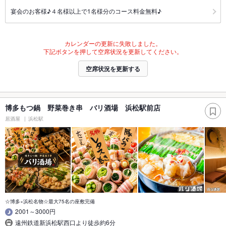
宴会のお客様♪４名様以上で1名様分のコース料金無料♪
カレンダーの更新に失敗しました。
下記ボタンを押して空席状況を更新してください。
空席状況を更新する
博多もつ鍋 野菜巻き串 バリ酒場 浜松駅前店
居酒屋
浜松駅
☆博多×浜松名物☆最大75名の座敷完備
2001～3000円
遠州鉄道新浜松駅西口より徒歩約6分