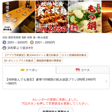
浜松 個室居酒屋 海鮮 焼鳥 食べ飲み放題
2001～3000円
2001～3000円
浜松駅より徒歩4分
【アプリ予約限定】最大800ポイント還元対象店
口コミ投稿特典対象店
ポイントプラス対象店
適格請求書発行事業者
クーポン
コース
【何杯飲んでも激安】 豪華100種類の飲み放題プラン2時間 2480円
⇒980円
カレンダーの更新に失敗しました。
下記ボタンを押して空席状況を更新してください。
空席状況を更新する