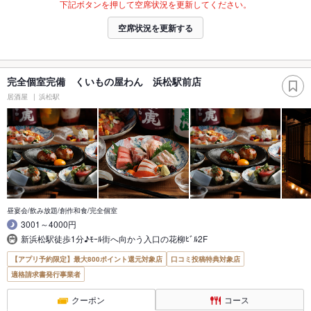
下記ボタンを押して空席状況を更新してください。
空席状況を更新する
完全個室完備 くいもの屋わん 浜松駅前店
居酒屋
浜松駅
昼宴会/飲み放題/創作和食/完全個室
3001～4000円
新浜松駅徒歩1分♪ﾓｰﾙ街へ向かう入口の花柳ﾋﾞﾙ2F
【アプリ予約限定】最大800ポイント還元対象店
口コミ投稿特典対象店
適格請求書発行事業者
クーポン
コース