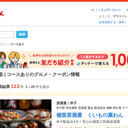
よくある問い合わせ
ようこそ、
さん
ゲスト
会員登録する（無料）
グルメ
コースあり
取 | コースありのグルメ・クーポン情報
113
索結果
件
1～20
件を表示
居酒屋｜米子
米子駅 完全個室 居酒屋 宴会 歓送迎会 海鮮 焼き鳥 デー
個室居酒屋 くいもの屋わん
米子駅徒歩1分！安心の個室◎和風居酒屋