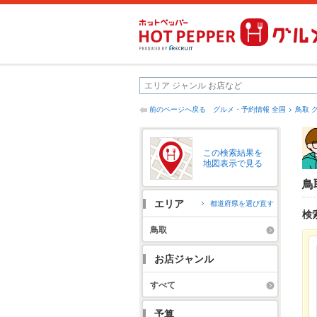
前のページへ戻る
グルメ・予約情報 全国
鳥取 
この検索結果を
地図表示で見る
鳥
エリア
都道府県を選び直す
検
鳥取
お店ジャンル
すべて
予算