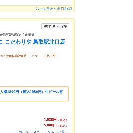
くいもの屋 わん 米子駅前店
猛者海老/地酒/女子会/宴会
こ こだわりや 鳥取駅北口店
コミ投稿特典対象店
スマート支払い可
人様1800円（税込1980円）生ビール有
1,980円
（税込）
5,000円
（税込）
コース・メニューをもっと見る