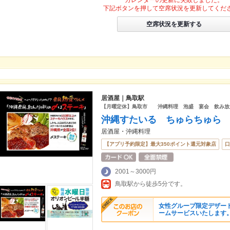
カレンダーの更新に失敗しました。
下記ボタンを押して空席状況を更新してくだ
空席状況を更新する
居酒屋｜鳥取駅
【月曜定休】鳥取市 沖縄料理 泡盛 宴会 飲み放
沖縄すたいる ちゅらちゅら
居酒屋・沖縄料理
【アプリ予約限定】最大350ポイント還元対象店
口
2001～3000円
鳥取駅から徒歩5分です。
女性グループ限定デザー
ームサービスいたします