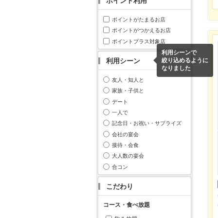
ポイント利用
ポイントがたまるお店
ポイントがつかえるお店
ポイントプラス対象店
利用シーンで
利用シーン
絞り込めるように
なりました
友人・知人と
家族・子供と
デート
一人で
記念日・お祝い・サプライズ
会社の宴会
接待・会食
大人数の宴会
合コン
こだわり
コース・食べ放題