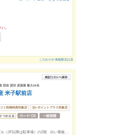
さい。
こだわりや 鳥取駅北口店
 団体 貸切 居酒屋 最大48名
産 米子駅前店
コミ投稿特典対象店
ポイントプラス対象店
トつかえる
JR米子駅徒歩2分 米子駅前パーキングビル（3F以降は駐車場）の2階 白い看板に黒い文字で【魚鮮水産米子駅前店】が目印