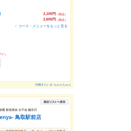
】
2,100円
（税込）
2,600円
（税込）
コース・メニューをもっと見る
さい。
沖縄すたいる ちゅらちゅら
放題 歓送迎会 女子会 誕生日
nya- 鳥取駅前店