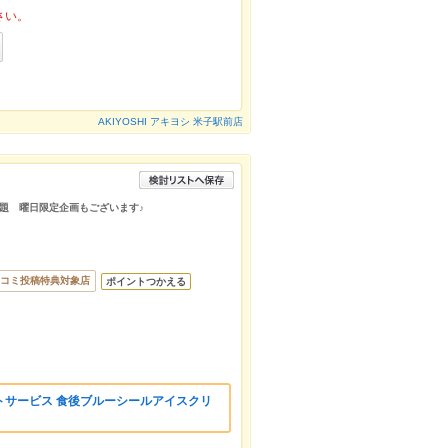
さい。
AKIYOSHI アキヨシ 米子駅前店
題 曜日限定企画もございます♪
コミ投稿特典対象店
ポイントつかえる
トサービス 食後ブルーシールアイスクリ
。