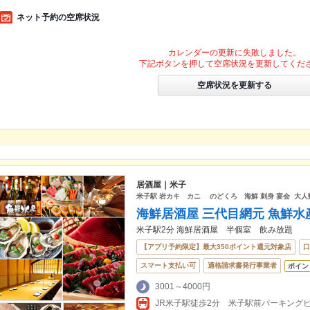
ネット予約の空席状況
カレンダーの更新に失敗しました。
下記ボタンを押して空席状況を更新してくだ
空席状況を更新する
居酒屋｜米子
米子駅 岩カキ カニ のどくろ 海鮮 刺身 宴会 大人数
海鮮居酒屋 三代目網元 魚鮮水
米子駅2分 海鮮居酒屋 半個室 飲み放題
【アプリ予約限定】最大350ポイント還元対象店
口
スマート支払い可
適格請求書発行事業者
ポイン
3001～4000円