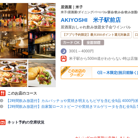
居酒屋｜米子
米子/居酒屋/ダイニングバー/バル/宴会/飲み会/飲み放題
AKIYOSHI 米子駅前店
居酒屋おしゃれ飲み放題女子会ワインバル
【アプリ予約限定】最大350ポイント還元対象店
口
3001～4000円
《日～木限定(祝日前除く)
このお店のコース
【2時間飲み放題付】カルパッチョや窯焼き明太もちピザを含む全9品 4000円(税
【2時間飲み放題付】自家製ローストビーフや窯焼きマルゲリータを含む全9品 50
ネット予約の空席状況