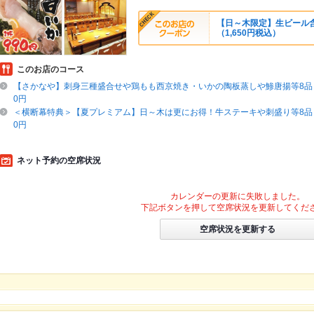
【日～木限定】生ビール含む
（1,650円税込）
このお店のコース
【さかなや】刺身三種盛合せや鶏もも西京焼き・いかの陶板蒸しや鯵唐揚等8品＋
0円
＜横断幕特典＞【夏プレミアム】日～木は更にお得！牛ステーキや刺盛り等8品＋
0円
ネット予約の空席状況
カレンダーの更新に失敗しました。
下記ボタンを押して空席状況を更新してくだ
空席状況を更新する