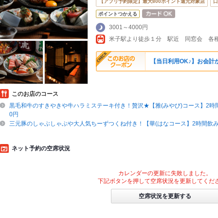
【アプリ予約限定】最大800ポイント還元対象店
口
ポイントつかえる
3001～4000円
【当日利用OK♪】お会計か
このお店のコース
黒毛和牛のすきやきや牛ハラミステーキ付き！贅沢★【雅(みやび)コース】2時間
0円
三元豚のしゃぶしゃぶや大人気ちーずつくね付き！【華(はなコース】2時間飲み放
ネット予約の空席状況
カレンダーの更新に失敗しました。
下記ボタンを押して空席状況を更新してくだ
空席状況を更新する