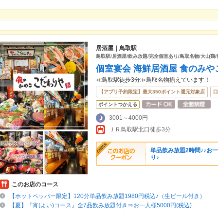
居酒屋｜鳥取駅
鳥取駅/居酒屋/飲み放題/完全個室あり/鳥取名物/大山鶏/
個室宴会 海鮮居酒屋 食のみや
≪鳥取駅徒歩3分≫鳥取名物揃えています！
【アプリ予約限定】最大350ポイント還元対象店
口
ポイントつかえる
3001～4000円
ＪＲ鳥取駅北口徒歩3分
単品飲み放題2時間♪♪お一
り♪
このお店のコース
【ホットペッパー限定】120分単品飲み放題1980円税込♪（生ビール付き）
【夏】『宵(よい)コース』全7品飲み放題付き⇒お一人様5000円(税込)