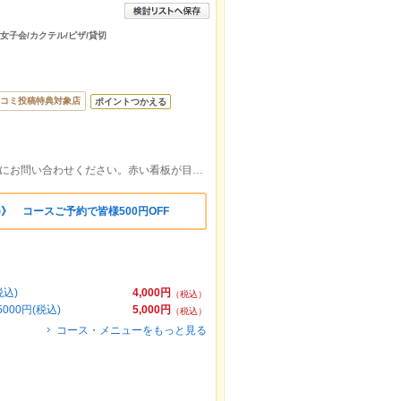
/女子会/カクテル/ピザ/貸切
コミ投稿特典対象店
ポイントつかえる
米子駅から500m道がわからない時は店舗にお問い合わせください。赤い看板が目印です！
》 コースご予約で皆様500円OFF
込)
4,000円
（税込）
00円(税込)
5,000円
（税込）
コース・メニューをもっと見る