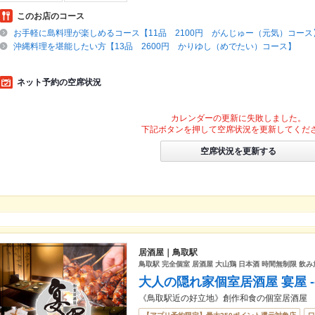
このお店のコース
お手軽に島料理が楽しめるコース【11品 2100円 がんじゅー（元気）コース
沖縄料理を堪能したい方【13品 2600円 かりゆし（めでたい）コース】
ネット予約の空席状況
カレンダーの更新に失敗しました。
下記ボタンを押して空席状況を更新してくだ
空席状況を更新する
居酒屋｜鳥取駅
鳥取駅 完全個室 居酒屋 大山鶏 日本酒 時間無制限 飲み
大人の隠れ家個室居酒屋 宴屋 -e
《鳥取駅近の好立地》創作和食の個室居酒屋