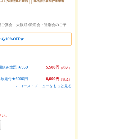
コミ投稿特典対象店
適格請求書発行事業者
米子駅より徒歩１分 駅近 同窓会 各種ご宴会 大歓迎♪歓迎会・送別会のご予約承ります！
ら10%OFF★
飲み放題 ★550
5,500円
（税込）
題付★6000円
6,000円
（税込）
コース・メニューをもっと見る
さい。