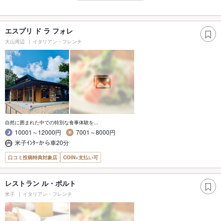
エスプリ ド ラ フォレ
大山周辺
イタリアン・フレンチ
自然に囲まれた中での特別な食事体験を...
10001～12000円
7001～8000円
米子ｲﾝﾀｰから車20分
口コミ投稿特典対象店
COIN+支払い可
レストラン ル・ポルト
米子
イタリアン・フレンチ