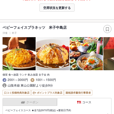
空席状況を更新する
ベビーフェイスプラネッツ 米子中島店
洋食
米子
個室 食べ放題 ランチ 飲み放題 女子会 肉
2001～3000円
1001～1500円
山陰本線 東山公園駅より徒歩9分
口コミ投稿特典対象店
ポイントプラス対象店
適格請求書発行事業者
クーポン
コース
ベビーフェイスコース ★全7品2970円(税込) ※要前日予約