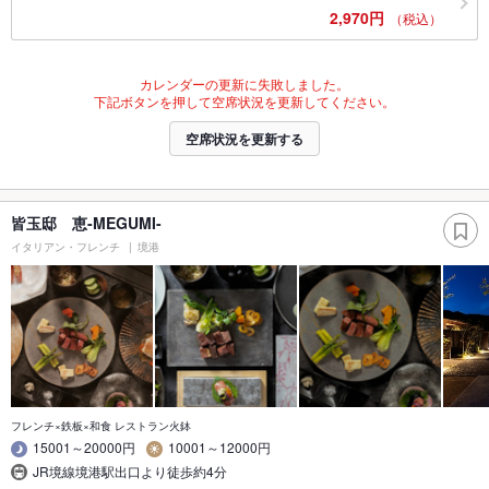
2,970円
（税込）
カレンダーの更新に失敗しました。
下記ボタンを押して空席状況を更新してください。
空席状況を更新する
皆玉邸 恵-MEGUMI-
イタリアン・フレンチ
境港
フレンチ×鉄板×和食 レストラン火鉢
15001～20000円
10001～12000円
JR境線境港駅出口より徒歩約4分