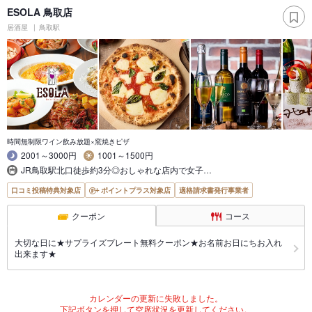
ESOLA 鳥取店
居酒屋
鳥取駅
時間無制限ワイン飲み放題×窯焼きピザ
2001～3000円
1001～1500円
JR鳥取駅北口徒歩約3分◎おしゃれな店内で女子…
口コミ投稿特典対象店
ポイントプラス対象店
適格請求書発行事業者
クーポン
コース
大切な日に★サプライズプレート無料クーポン★お名前お日にちお入れ
出来ます★
カレンダーの更新に失敗しました。
下記ボタンを押して空席状況を更新してください。