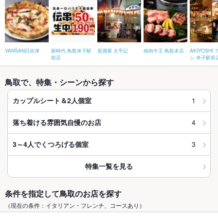
VANSAN日吉津
新時代 鳥取米子駅
居酒屋 太平記
焼肉牛王 鳥取本店
AKIYOSHI
前店
シ 米子駅前
鳥取で、特集・シーンから探す
1
カップルシート＆2人個室
4
落ち着ける雰囲気自慢のお店
3
3～4人でくつろげる個室
特集一覧を見る
条件を指定して鳥取のお店を探す
（現在の条件：イタリアン・フレンチ、コースあり）