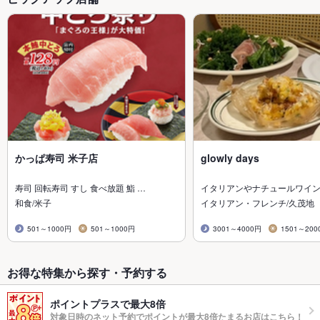
かっぱ寿司 米子店
glowly days
寿司 回転寿司 すし 食べ放題 鮨 …
イタリアンやナチュールワイ
和食/米子
イタリアン・フレンチ/久茂地
501～1000円
501～1000円
3001～4000円
1501～200
お得な特集から探す・予約する
ポイントプラスで最大8倍
対象日時のネット予約でポイントが最大8倍たまるお店はこちら！