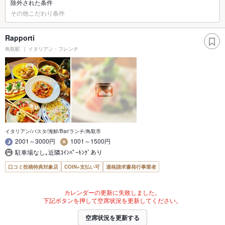
除外された条件
その他こだわり条件
Rapporti
鳥取駅
イタリアン・フレンチ
イタリアン/パスタ/海鮮/Bar/ランチ/鳥取市
2001～3000円
1001～1500円
駐車場なし｡近隣ｺｲﾝﾊﾟｰｷﾝｸﾞあり
口コミ投稿特典対象店
COIN+支払い可
適格請求書発行事業者
カレンダーの更新に失敗しました。
下記ボタンを押して空席状況を更新してください。
空席状況を更新する