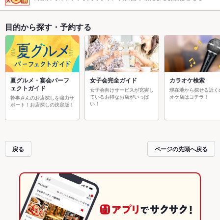
目的から探す・予約する
夏グルメ・宴会パーフ
女子会完全ガイド
カラオケ検索
ェクトガイド
女子会向けサービスが充実し
現在地から探せる近く
ているお得なお店がいっぱ
オケ店はコチラ！
幹事さんのお店探しを強力サ
い！
ポート！お店探しの決定版！
戻る
ページの先頭へ戻る