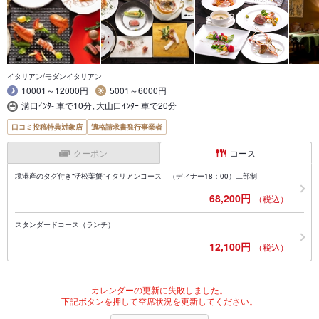
イタリアン/モダンイタリアン
10001～12000円
5001～6000円
溝口ｲﾝﾀ- 車で10分､大山口ｲﾝﾀｰ 車で20分
口コミ投稿特典対象店
適格請求書発行事業者
クーポン
コース
境港産のタグ付き“活松葉蟹”イタリアンコース （ディナー18：00）二部制
68,200円
（税込）
スタンダードコース（ランチ）
12,100円
（税込）
カレンダーの更新に失敗しました。
下記ボタンを押して空席状況を更新してください。