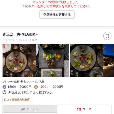
カレンダーの更新に失敗しました。
下記ボタンを押して空席状況を更新してください。
空席状況を更新する
皆玉邸 恵-MEGUMI-
イタリアン・フレンチ
境港
フレンチ×鉄板×和食 レストラン火鉢
15001～20000円
10001～12000円
JR境線境港駅出口より徒歩約4分
口コミ投稿特典対象店
クーポン
コース