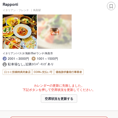
Rapporti
イタリアン・フレンチ
鳥取駅
イタリアン/パスタ/海鮮/Bar/ランチ/鳥取市
2001～3000円
1001～1500円
駐車場なし｡近隣ｺｲﾝﾊﾟｰｷﾝｸﾞあり
口コミ投稿特典対象店
COIN+支払い可
適格請求書発行事業者
カレンダーの更新に失敗しました。
下記ボタンを押して空席状況を更新してください。
空席状況を更新する