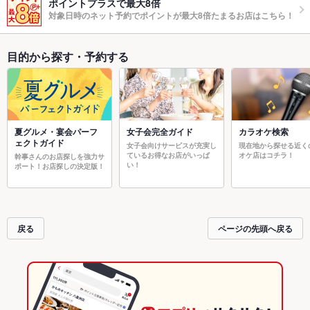
ポイントプラスで最大8倍
対象日時のネット予約でポイントが最大8倍たまるお店はこちら！
目的から探す・予約する
夏グルメ・宴会パーフ
女子会完全ガイド
カラオケ検索
ェクトガイド
女子会向けサービスが充実し
現在地から探せる近く
ているお得なお店がいっぱ
オケ店はコチラ！
幹事さんのお店探しを強力サ
い！
ポート！お店探しの決定版！
戻る
ページの先頭へ戻る