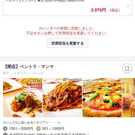
ベビーフェイスコース ★全7品2970円(税込) ※要前日予約
2,970円
（税込）
カレンダーの更新に失敗しました。
下記ボタンを押して空席状況を更新してください。
空席状況を更新する
【閉店】ペントラ・マンマ
米子
イタリアン・フレンチ
カジュアルに楽しめるイタリアン・・・☆
1501～2000円
501～1000円
米子駅徒歩10分｡9号線に出て米子商工会議所向い…