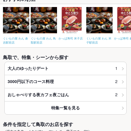
くいもの屋 わん 倉
くいもの屋 わん 鳥
かっぱ寿司 米子店
くいもの屋 わん 米
かっぱ寿司 
吉駅前店
取駅前店
子駅前店
鳥取で、特集・シーンから探す
1
大人のゆったりデート
2
3000円以下のコース料理
2
おしゃべりする夜カフェ夜ごはん
特集一覧を見る
条件を指定して鳥取のお店を探す