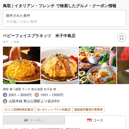
鳥取 | イタリアン・フレンチ で検索したグルメ・クーポン情報
除外された条件
その他こだわり条件
ベビーフェイスプラネッツ 米子中島店
米子
洋食
個室 食べ放題 ランチ 飲み放題 女子会 肉
2001～3000円
1001～1500円
山陰本線 東山公園駅より徒歩9分
口コミ投稿特典対象店
ポイントプラス対象店
適格請求書発行事業者
クーポン
コース