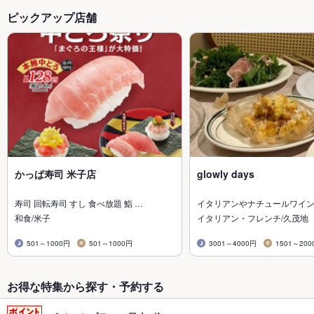
ピックアップ店舗
かっぱ寿司 米子店
glowly days
寿司 回転寿司 すし 食べ放題 鮨 …
イタリアンやナチュールワイ
和食/米子
イタリアン・フレンチ/久茂地
501～1000円
501～1000円
3001～4000円
1501～200
お得な特集から探す・予約する