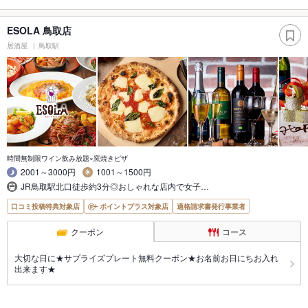
ESOLA 鳥取店
居酒屋
鳥取駅
時間無制限ワイン飲み放題×窯焼きピザ
2001～3000円
1001～1500円
JR鳥取駅北口徒歩約3分◎おしゃれな店内で女子…
口コミ投稿特典対象店
ポイントプラス対象店
適格請求書発行事業者
クーポン
コース
大切な日に★サプライズプレート無料クーポン★お名前お日にちお入れ
出来ます★