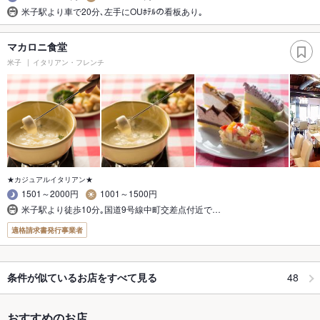
米子駅より車で20分､左手にOUﾎﾃﾙの看板あり｡
マカロニ食堂
米子
イタリアン・フレンチ
★カジュアルイタリアン★
1501～2000円
1001～1500円
米子駅より徒歩10分｡国道9号線中町交差点付近で…
適格請求書発行事業者
48
条件が似ているお店をすべて見る
おすすめのお店