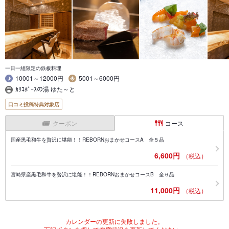
一日一組限定の鉄板料理
10001～12000円
5001～6000円
ｶﾘｺﾎﾞｰｽの湯 ゆた～と
口コミ投稿特典対象店
クーポン
コース
国産黒毛和牛を贅沢に堪能！！REBORNおまかせコースA 全５品
6,600円
（税込）
宮崎県産黒毛和牛を贅沢に堪能！！REBORNおまかせコースB 全６品
11,000円
（税込）
カレンダーの更新に失敗しました。