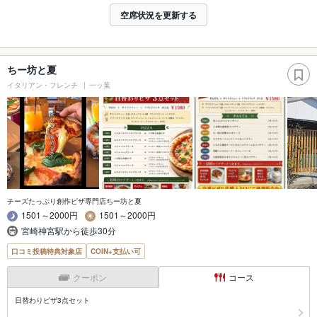
空席状況を更新する
ちー坊と夏
イタリアン・フレンチ
一ッ葉
チーズたっぷり創作ピザ専門店ちー坊と夏
1501～2000円
1501～2000円
宮崎神宮駅から徒歩30分
口コミ投稿特典対象店
COIN+支払い可
クーポン
コース
日替わりピザ3点セット