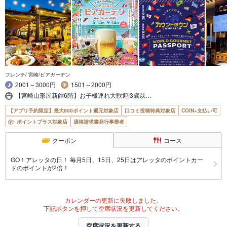
フレンチ/ 宮崎/ビアガーデン
2001～3000円
1501～2000円
【宮崎山形屋新館6階】お子様連れ大歓迎!3歳以…
【アプリ予約限定】最大800ポイント還元対象店
口コミ投稿特典対象店
COIN+支払い可
ポイントプラス対象店
適格請求書発行事業者
クーポン
コース
GO！アレッタの日！ 毎月5日、15日、25日はアレッタのポイントカー
ドのポイントが2倍！
カレンダーの更新に失敗しました。
下記ボタンを押して空席状況を更新してください。
空席状況を更新する