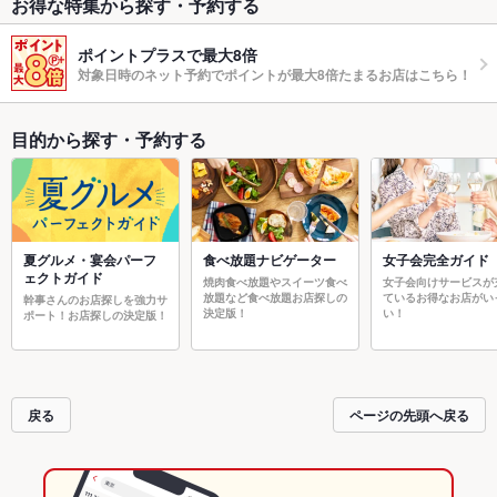
お得な特集から探す・予約する
ポイントプラスで最大8倍
対象日時のネット予約でポイントが最大8倍たまるお店はこちら！
目的から探す・予約する
夏グルメ・宴会パーフ
食べ放題ナビゲーター
女子会完全ガイド
ェクトガイド
焼肉食べ放題やスイーツ食べ
女子会向けサービスが
放題など食べ放題お店探しの
ているお得なお店がい
幹事さんのお店探しを強力サ
決定版！
い！
ポート！お店探しの決定版！
戻る
ページの先頭へ戻る