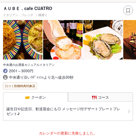
ＡＵＢＥ．cafe CUATRO
イタリアン・フレンチ
橘通り
中央通のお洒落カジュアルイタリアン
2001～3000円
中央通り沿いﾗﾃﾞｨｯｼｭより北へ徒歩30秒
口コミ投稿特典対象店
クーポン
コース
誕生日や記念日、歓送迎会にも◎ メッセージ付デザートプレートプレ
ゼント♪
カレンダーの更新に失敗しました。