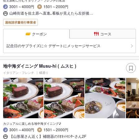
佐土原町に佇むイタリアン・フレンチの名店
3001～4000円
1501～2000円
山崎街道を佐土原へ直進｡看板が見えたら左折後…
適格請求書発行事業者
クーポン
コース
記念日のサプライズに☆ デザートにメッセージサービス
地中海ダイニング Musu-hi ( ムスヒ )
イタリアン・フレンチ
橘通り
カジュアルに楽しめる地中海ダイニング♪
3001～4000円
1501～2000円
【山形屋さん近く】補聴器のﾘｵﾈｯﾄｾﾝﾀｰさん2F