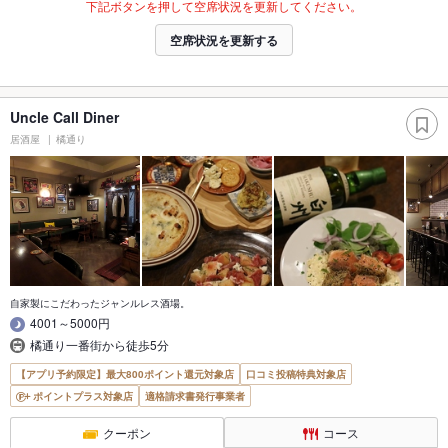
下記ボタンを押して空席状況を更新してください。
空席状況を更新する
Uncle Call Diner
居酒屋
橘通り
自家製にこだわったジャンルレス酒場。
4001～5000円
橘通り一番街から徒歩5分
【アプリ予約限定】最大800ポイント還元対象店
口コミ投稿特典対象店
ポイントプラス対象店
適格請求書発行事業者
クーポン
コース