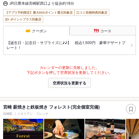
JR日豊本線宮崎駅西口より徒歩約18分
【アプリ予約限定】最大800ポイント還元対象店
口コミ投稿特典対象店
ポイントプラス対象店
クーポン
コース
【誕生日・記念日・サプライズに♪♪】 税込1,500円 豪華デザートプ
レート！
カレンダーの更新に失敗しました。
下記ボタンを押して空席状況を更新してください。
空席状況を更新する
宮崎 薪焼きと鉄板焼き フォレスト(完全個室完備)
宮崎駅
イタリアン・フレンチ