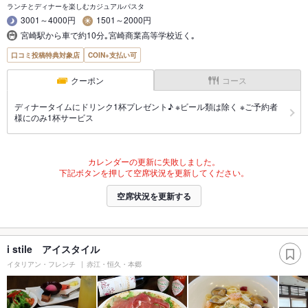
ランチとディナーを楽しむカジュアルパスタ
3001～4000円
1501～2000円
宮崎駅から車で約10分｡宮崎商業高等学校近く｡
口コミ投稿特典対象店
COIN+支払い可
クーポン
コース
ディナータイムにドリンク1杯プレゼント♪ ※ビール類は除く ※ご予約者
様にのみ1杯サービス
カレンダーの更新に失敗しました。
下記ボタンを押して空席状況を更新してください。
空席状況を更新する
i stile アイスタイル
イタリアン・フレンチ
赤江・恒久・本郷