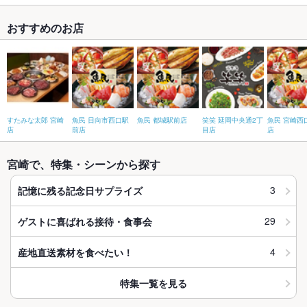
おすすめのお店
すたみな太郎 宮崎
魚民 日向市西口駅
魚民 都城駅前店
笑笑 延岡中央通2丁
魚民 宮崎西
店
前店
目店
店
宮崎で、特集・シーンから探す
3
記憶に残る記念日サプライズ
29
ゲストに喜ばれる接待・食事会
4
産地直送素材を食べたい！
特集一覧を見る