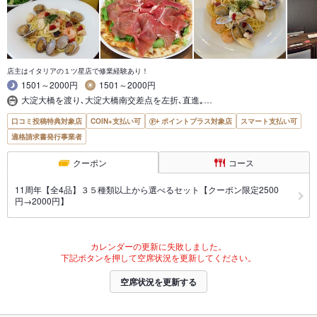
店主はイタリアの１ツ星店で修業経験あり！
1501～2000円
1501～2000円
大淀大橋を渡り､大淀大橋南交差点を左折､直進｡…
口コミ投稿特典対象店
COIN+支払い可
ポイントプラス対象店
スマート支払い可
適格請求書発行事業者
クーポン
コース
11周年【全4品】３５種類以上から選べるセット【クーポン限定2500
円→2000円】
カレンダーの更新に失敗しました。
下記ボタンを押して空席状況を更新してください。
空席状況を更新する