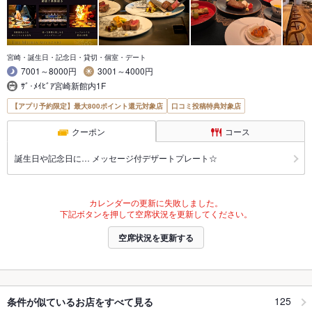
宮崎・誕生日・記念日・貸切・個室・デート
7001～8000円
3001～4000円
ｻﾞ･ﾒｲﾋﾞｱ宮崎新館内1F
【アプリ予約限定】最大800ポイント還元対象店
口コミ投稿特典対象店
クーポン
コース
誕生日や記念日に… メッセージ付デザートプレート☆
カレンダーの更新に失敗しました。
下記ボタンを押して空席状況を更新してください。
空席状況を更新する
125
条件が似ているお店をすべて見る