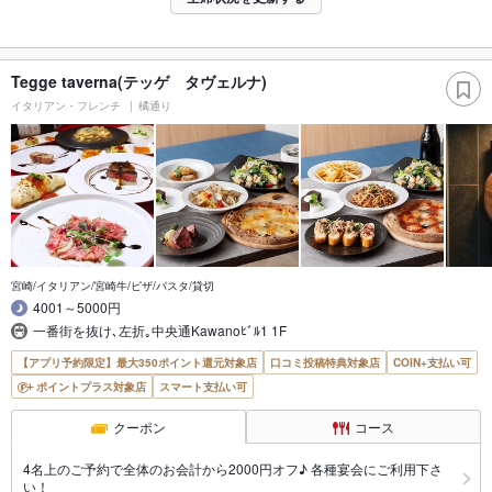
Tegge taverna(テッゲ タヴェルナ)
イタリアン・フレンチ
橘通り
宮崎/イタリアン/宮崎牛/ピザ/パスタ/貸切
4001～5000円
一番街を抜け､左折｡中央通Kawanoﾋﾞﾙ1 1F
【アプリ予約限定】最大350ポイント還元対象店
口コミ投稿特典対象店
COIN+支払い可
ポイントプラス対象店
スマート支払い可
クーポン
コース
4名上のご予約で全体のお会計から2000円オフ♪ 各種宴会にご利用下さ
い！