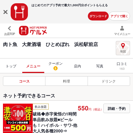
はじめてのアプリ予約で最大
1,000円分ポイントもらえる
ダウンロード
アプリで開く
お店TOP
マイメニュー
肉ト魚 大衆酒場 ひとめぼれ 浜松駅前店
クーポン
口コミ
トップ
メニュー
店内
写真
5
163
コース
料理
ドリンク
ネット予約できるコース
550
飲み放題
詳細・予約
円（税込）
破格◆赤字覚悟の1時間
単品飲み放題■ビール
も！ハイボ-ル・サワ-他
大人気各種2000⇒