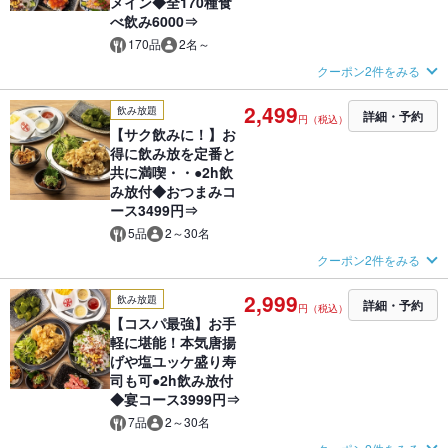
メイン◆全170種食
べ飲み6000⇒
170品
2名～
クーポン2件をみる
2,499
飲み放題
詳細・予約
円（税込）
【サク飲みに！】お
得に飲み放を定番と
共に満喫・・●2h飲
み放付◆おつまみコ
ース3499円⇒
5品
2～30名
クーポン2件をみる
2,999
飲み放題
詳細・予約
円（税込）
【コスパ最強】お手
軽に堪能！本気唐揚
げや塩ユッケ盛り寿
司も可●2h飲み放付
◆宴コース3999円⇒
7品
2～30名