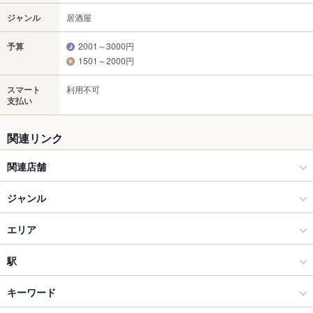
ジャンル
居酒屋
予算
2001～3000円
1501～2000円
スマート
利用不可
支払い
関連リンク
関連店舗
肉ト魚 大衆酒場 ひとめぼれ
ジャンル
居酒屋
エリア
和風
浜松駅
駅
浜松 × 居酒屋
浜松駅 × 居酒屋
新浜松駅
キーワード