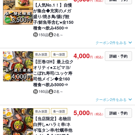
円（税込）
【人気No.1！】自慢
が集合◆充実のメガ
盛り/焼き鳥/揚げ餃
子/鮮魚等含む●全150
種食べ飲み4500⇒
150品
2名～
クーポン2件をみる
4,000
飲み放題
食べ放題
詳細・予約
円（税込）
【圧巻/2H】最上位ク
オリティ●エビマヨ/
こぼれ寿司/ユッケ寿
司他メイン◆全160
種食べ飲み5000⇒
160品
2名～
クーポン2件をみる
5,000
飲み放題
食べ放題
詳細・予約
円（税込）
【当店限定】名物目
白押し●ハラミ串/ネ
ギ塩タン串/牡蠣串他