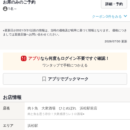
お席のみのご予約
詳細・予約
1名～
クーポン3件をみる
※更新日が2021/3/31以前の情報は、当時の価格及び税率に基づく情報となります。 価格につき
ましては直接店舗へお問い合わせください。
2026/07/30 更新
アプリ
なら何度もログイン不要ですぐ確認！
ワンタップで手軽につかえる
アプリでブックマーク
お店情報
店名
肉ト魚 大衆酒場 ひとめぼれ 浜松駅前店
肉と魚を思う存分！大衆感漂うレトロ酒場●
エリア
浜松駅