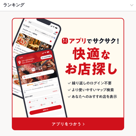
浜松 × 和風
浜松駅 × 和風
浜松駅
ランキング
からあげ
お茶漬け
馬刺し
ウニ料理
エビ料理
フライドポテト
ウインナー
しゃぶしゃぶ
天ぷら
ちりとり鍋
グラタン
チャーハン
浜松駅 × 居酒屋
浜松駅 × ダイニングバー・バル
静岡のグルメランキング
麻婆豆腐
エビチリ
冷麺
パフェ
デザート
たこ焼き
浜松駅 × 和風
浜松駅 × 和風・創作
静岡の居酒屋ランキング
ダイニングバー・バル
静岡
浜松のグルメランキング
和風・創作
静岡 × 居酒屋
浜松の居酒屋ランキング
浜松 × ダイニングバー・バル
静岡 × 和風
浜松駅のグルメランキング
浜松 × 和風・創作
静岡 × ダイニングバー・バル
浜松駅の居酒屋ランキング
浜松駅 × ダイニングバー・バル
静岡 × 和風・創作
浜松駅 × 和風・創作