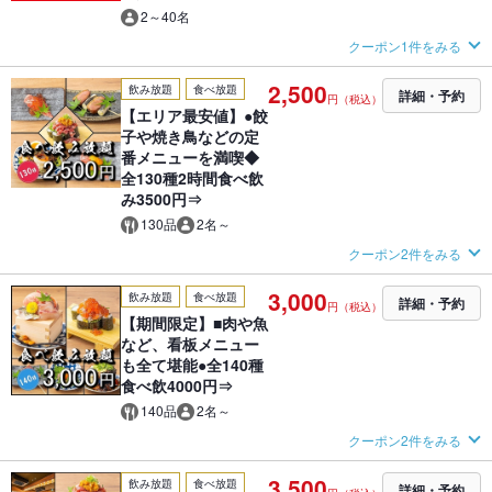
2～40名
クーポン1件をみる
2,500
飲み放題
食べ放題
詳細・予約
円（税込）
【エリア最安値】●餃
子や焼き鳥などの定
番メニューを満喫◆
全130種2時間食べ飲
み3500円⇒
130品
2名～
クーポン2件をみる
3,000
飲み放題
食べ放題
詳細・予約
円（税込）
【期間限定】■肉や魚
など、看板メニュー
も全て堪能●全140種
食べ飲4000円⇒
140品
2名～
クーポン2件をみる
3,500
飲み放題
食べ放題
詳細・予約