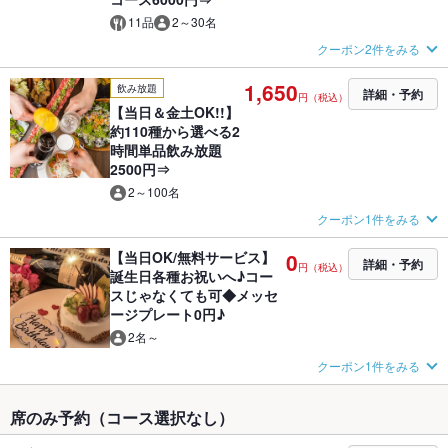
11品
2～30名
クーポン2件をみる
1,650
飲み放題
詳細・予約
円（税込）
【当日＆金土OK!!】
約110種から選べる2
時間単品飲み放題
2500円⇒
2～100名
クーポン1件をみる
【当日OK/無料サービス】
0
詳細・予約
円（税込）
誕生日各種お祝いへ♪コー
スじゃなくても可◆メッセ
ージプレート0円♪
2名～
クーポン1件をみる
席のみ予約（コース選択なし）