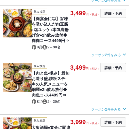
クーポン2件をみる
3,499
飲み放題
詳細・予約
円（税込）
【肉宴会に◎】旨味
を吸い込んだ肉豆腐
+塩ユッケ+本気唐揚
げ含●2h飲み放付◆
肉肉コース4499円⇒
8品
2～30名
クーポン2件をみる
3,499
飲み放題
詳細・予約
円（税込）
【肉と魚-極み】最旬
お造り盛,鉄板ステ-
キの人気メニューを
網羅●2h飲み放付◆
肉魚コ-ス4499円⇒
8品
2～30名
クーポン2件をみる
3,999
飲み放題
詳細・予約
円（税込）
大衆酒場●宴会に間違