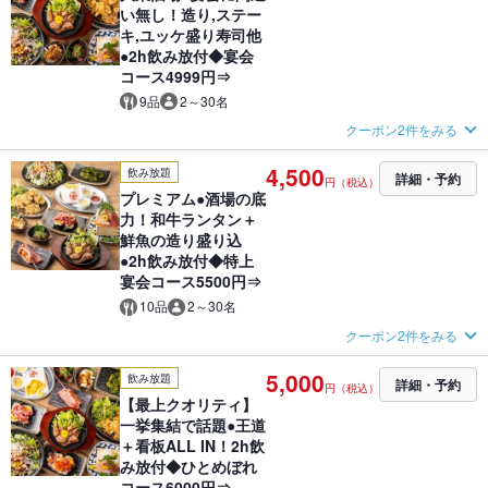
い無し！造り,ステー
キ,ユッケ盛り寿司他
●2h飲み放付◆宴会
コース4999円⇒
9品
2～30名
クーポン2件をみる
4,500
飲み放題
詳細・予約
円（税込）
プレミアム●酒場の底
力！和牛ランタン＋
鮮魚の造り盛り込
●2h飲み放付◆特上
宴会コース5500円⇒
10品
2～30名
クーポン2件をみる
5,000
飲み放題
詳細・予約
円（税込）
【最上クオリティ】
一挙集結で話題●王道
＋看板ALL IN！2h飲
み放付◆ひとめぼれ
コース6000円⇒