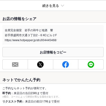
続きを見る
たばこ
お店の情報をシェア
禁煙・喫煙
全席喫煙可
全席完全個室 岩手の和牛と地酒 響
喫煙専用室
あり
岩手県盛岡市大通３丁目2－6 KCビル２F
https://www.hotpepper.jp/strJ004445468/
※2020年4月1日～受動喫煙対策に関する法律が施行されています。正しい情報はお店へお問い
合わせください。
お店情報をコピー
お席
総席数
150席(2名様から最大150名様まで完全個室でご案内可能。)
最大宴会収
150人(団体観光や歓送迎会などの大型宴会は最大150名様ご案
容人数
内可能。)
ネットでかんたん予約
個室
あり ：各種宴会に最適な大中小の個室席完備しております。
ご予約ならネット予約が便利です。
即予約
：来店日の当日23時まで受付
座敷
なし ：足を伸ばしてゆったりとお寛ぎいただける広々空間。
※曜日、コースによって締切が異なる場合があります。
リクエスト予約
：来店日の前日17時まで受付
掘りごたつ
あり ：大人数でのご利用にも最適な掘りごたつ個室です。