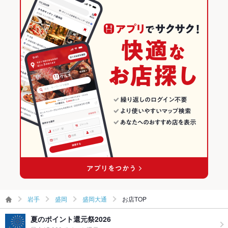
和食
岩手
盛岡のグルメランキング
その他
和食全般
岩手 × 居酒屋
盛岡の居酒屋ランキング
飲み放題
あり ：コスパ最高の飲み放題あり/宴会コースもお得です。
盛岡 × 和食
岩手 × 和風
盛岡大通のグルメランキング
食べ放題
あり ：ビュッフェ形式などご要望がございましたらお気軽にご
相談ください。
盛岡 × 和食全般
岩手 × 和食
盛岡大通の居酒屋ランキング
お酒
カクテル充実、焼酎充実、日本酒充実、ワイン充実
盛岡駅 × 和食
岩手 × 和食全般
お子様連れ
お子様連れOK ：お子さま連れの方にも安心の完全個室を完備
しております。
盛岡駅 × 和食全般
ウェディン
会社宴会、歓送迎会、同窓会、結婚式の二次会も大歓迎です。
グパーティ
ー二次会
お祝い・サ
可
プライズ対
応
岩手
盛岡
盛岡大通
お店TOP
備考
12/26～1/8の期間、お席は2時間制となります。
夏のポイント還元祭2026