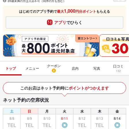
20歳未満の方は入店不可（同伴の方も含む）
1,000
はじめてのアプリ予約で
最大
円分ポイント
もらえる
アプリ
でひらく
クーポン
口コミ
トップ
メニュー
店内
写真
5
132
このお店はネット予約時に
ポイントがつかえます
ネット予約の空席状況
土
日
月
火
水
木
金
8/8
8/9
8/10
8/11
8/12
8/13
8/14
TEL
TEL
TEL
TEL
TEL
◎
◎