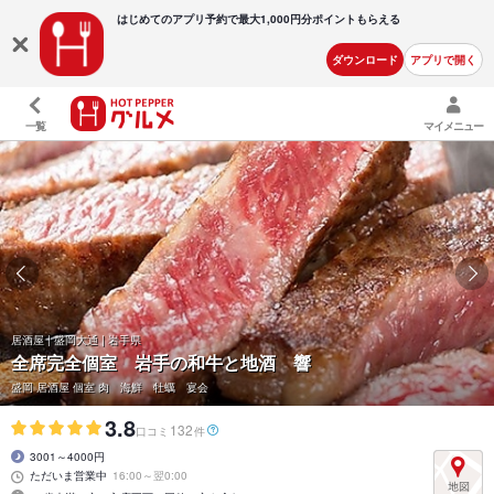
はじめてのアプリ予約で最大
1,000円分ポイントもらえる
ダウンロード
アプリで開く
一覧
マイメニュー
居酒屋 | 盛岡大通 | 岩手県
全席完全個室 岩手の和牛と地酒 響
盛岡 居酒屋 個室 肉 海鮮 牡蠣 宴会
3.8
132
口コミ
件
3001～4000円
ただいま営業中
16:00～翌0:00