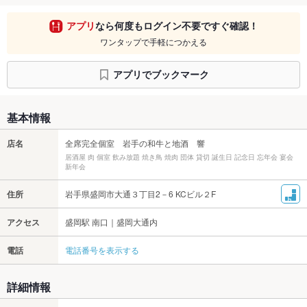
アプリ
なら何度もログイン不要ですぐ確認！
ワンタップで手軽につかえる
アプリでブックマーク
基本情報
店名
全席完全個室 岩手の和牛と地酒 響
居酒屋 肉 個室 飲み放題 焼き鳥 焼肉 団体 貸切 誕生日 記念日 忘年会 宴会
新年会
住所
岩手県盛岡市大通３丁目2－6 KCビル２F
アクセス
盛岡駅 南口｜盛岡大通内
電話
電話番号を表示する
詳細情報