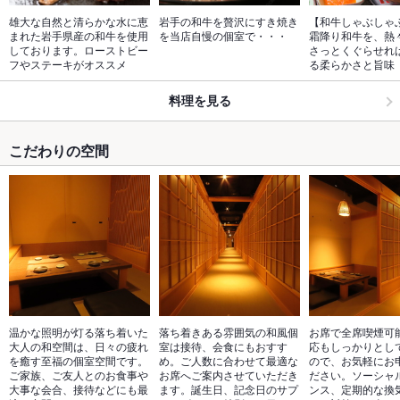
雄大な自然と清らかな水に恵
岩手の和牛を贅沢にすき焼き
【和牛しゃぶしゃ
まれた岩手県産の和牛を使用
を当店自慢の個室で・・・
霜降り和牛を、熱
しております。ローストビー
さっとくぐらせれ
フやステーキがオススメ
る柔らかさと旨味
料理を見る
こだわりの空間
温かな照明が灯る落ち着いた
落ち着きある雰囲気の和風個
お席で全席喫煙可
大人の和空間は、日々の疲れ
室は接待、会食にもおすす
応もしっかりとし
を癒す至福の個室空間です。
め。ご人数に合わせて最適な
ので、お気軽にお
ご家族、ご友人とのお食事や
お席へご案内させていただき
ださい。ソーシャ
大事な会合、接待などにも最
ます。誕生日、記念日のサプ
ンス、定期的な換