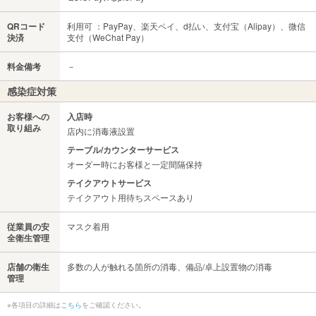
QRコード
利用可 ：PayPay、楽天ペイ、d払い、支付宝（Alipay）、微信
決済
支付（WeChat Pay）
料金備考
－
感染症対策
お客様への
入店時
取り組み
店内に消毒液設置
テーブル/カウンターサービス
オーダー時にお客様と一定間隔保持
テイクアウトサービス
テイクアウト用待ちスペースあり
従業員の安
マスク着用
全衛生管理
店舗の衛生
多数の人が触れる箇所の消毒、備品/卓上設置物の消毒
管理
※各項目の詳細は
こちら
をご確認ください。