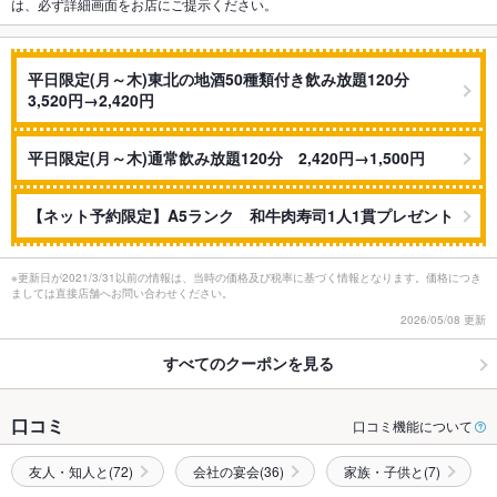
は、必ず詳細画面をお店にご提示ください。
平日限定(月～木)東北の地酒50種類付き飲み放題120分
3,520円→2,420円
平日限定(月～木)通常飲み放題120分 2,420円→1,500円
【ネット予約限定】A5ランク 和牛肉寿司1人1貫プレゼント
※更新日が2021/3/31以前の情報は、当時の価格及び税率に基づく情報となります。価格につき
ましては直接店舗へお問い合わせください。
2026/05/08 更新
すべてのクーポンを見る
口コミ
口コミ機能について
友人・知人と(72)
会社の宴会(36)
家族・子供と(7)