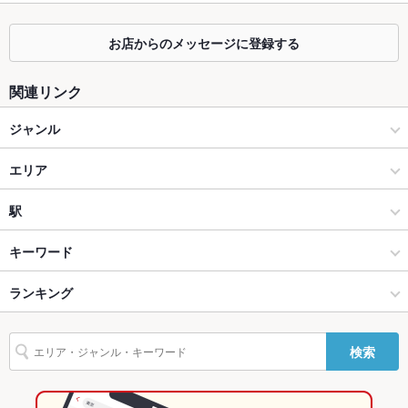
カウンター
なし ：和モダン溢れる店内は落ち着きある大人な空間が広がり
ます。
お店からのメッセージに登録する
ソファー
なし ：こだわりの空間とお料理で充実したお時間をお過ごしく
関連リンク
ださい。
ジャンル
テラス席
なし ：広々とした店内は少人数から団体様まで幅広くご対応可
能です。
居酒屋
エリア
貸切
貸切可 ：店舗貸切のご予約も大歓迎です。お気軽にお問い合わ
せください。
和風
盛岡大通
駅
設備
盛岡 × 居酒屋
盛岡大通 × 居酒屋
上盛岡駅
キーワード
Wi-Fi
あり
盛岡 × 和風
盛岡大通 × 和風
盛岡駅
ランキング
卵焼き
からあげ
お茶漬け
馬刺し
塩辛
エビ料理
バリアフリ
なし ：ご不憫な点がございましたらお気軽にお申しつけくださ
ー
い。
カキ料理・オイスター
カニ料理
刺身
ローストビーフ
フライドポテト
盛岡駅 × 居酒屋
盛岡大通 × 和食
岩手のグルメランキング
検索
駐車場
なし ：近隣にコインパーキングがございます。
海鮮丼
しゃぶしゃぶ
すき焼き
おでん
キムチ鍋
水炊き
ステーキ
盛岡駅 × 和風
盛岡大通 × 和食全般
岩手の居酒屋ランキング
牛タン
デザート
肉寿司
和牛ステーキ
その他設備
忘年会 新年会 歓迎会 送別会 誕生日 記念日 サプライズ 会社宴
会 お気軽にご相談を！