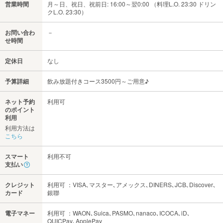
営業時間
月～日、祝日、祝前日: 16:00～翌0:00 （料理L.O. 23:30 ドリン
クL.O. 23:30）
お問い合わ
－
せ時間
定休日
なし
予算詳細
飲み放題付きコース3500円～ご用意♪
ネット予約
利用可
のポイント
利用
利用方法は
こちら
スマート
利用不可
支払い
クレジット
利用可 ：VISA､マスター､アメックス､DINERS､JCB､Discover､
カード
銀聯
電子マネー
利用可 ：WAON､Suica､PASMO､nanaco､ICOCA､iD､
QUICPay､ApplePay