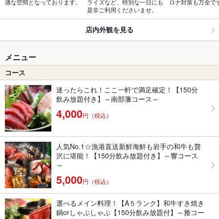
適な空間となっております。
ライズなど、特別な一日にも
ロナ対策も万全で
是非ご利用くださいませ。
店内外観を見る
メニュー
コース
迷ったらこれ！ここ一軒で満足確定！【150分
飲み放題付き】～南部藩コース～
4,000
円（税込）
人気No.1☆漁港直送新鮮海鮮も岩手の和牛も贅
沢に堪能！【150分飲み放題付き】～響コース
～
5,000
円（税込）
選べるメイン料理！【A５ランク】和牛すき焼き
鍋orしゃぶしゃぶ【150分飲み放題付】～雅コー