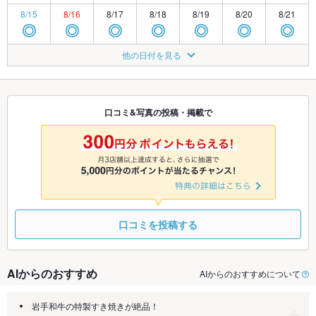
8/15
8/16
8/17
8/18
8/19
8/20
8/21
◎
◎
◎
◎
◎
◎
◎
8/22
8/23
8/24
8/25
8/26
8/27
8/28
他の日付を見る
◎
◎
◎
◎
◎
◎
◎
8/29
8/30
8/31
9/1
9/2
9/3
9/4
◎
◎
◎
◎
◎
◎
◎
口コミ&写真の投稿・掲載で
9/5
9/6
9/7
9/8
9/9
9/10
9/11
◎
◎
◎
◎
◎
◎
◎
口コミを投稿する
AIからのおすすめ
AIからのおすすめについて
岩手和牛の特製すき焼きが絶品！