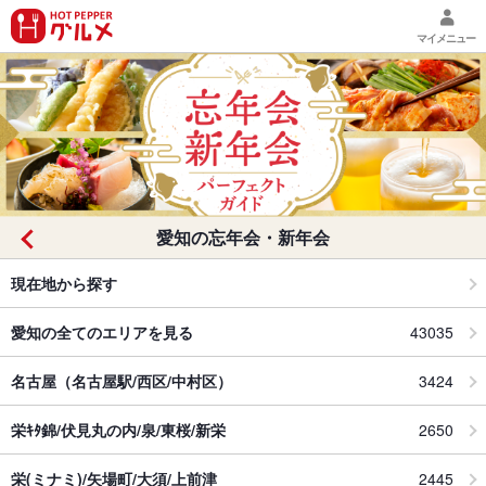
マイメニュー
愛知の忘年会・新年会
現在地から探す
愛知の全てのエリアを見る
43035
名古屋（名古屋駅/西区/中村区）
3424
栄ｷﾀ錦/伏見丸の内/泉/東桜/新栄
2650
栄(ミナミ)/矢場町/大須/上前津
2445