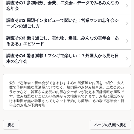
調査その1 参加回数、会費、二次会…データでみるみんなの
忘年会
調査その2 周辺インタビューで聞いた！営業マンの忘年会シ
ーズンの過ごし方
調査その3 乗り過ごし、忘れ物、爆睡…みんなの忘年会「あ
るある」エピソード
調査その4 驚き満載！フシギで楽しい！？外国人から見た日
本の忘年会
愛知で忘年会・新年会ができるおすすめの居酒屋やお店をご紹介。大人
数で予約可能な居酒屋だけでなく、焼肉屋やお好み焼き屋、二次会のカ
ラオケなど、幹事さん必見のお得なクーポンが使える店舗情報が満載で
す。飲み放題などこだわり条件からの検索もできます。お店に電話をか
ける時間が無い幹事さんでもネット予約なら簡単にその場で忘年会・新
年会のお店が予約可能！
戻る
ページの先頭へ戻る