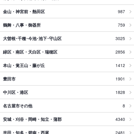
金山・神宮前・熱田区
987
鶴舞・八事・御器所
759
大曽根･千種･今池･池下･守山区
3025
緑区・南区・天白区・瑞穂区
2856
本山・覚王山・藤が丘
1412
豊田市
1901
中川区・港区
1828
名古屋市その他
8
安城・刈谷・岡崎・知立・蒲郡
4340
半田・知多・碧南・西尾
2481