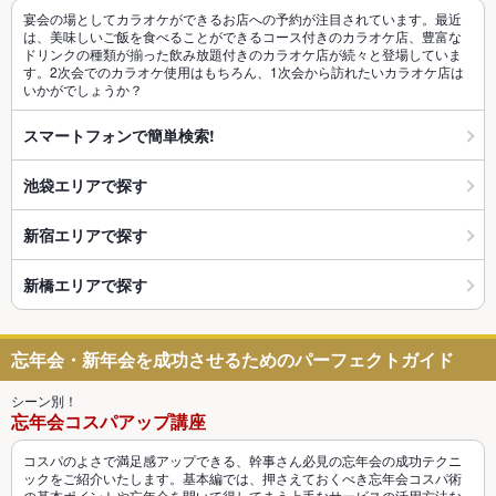
宴会の場としてカラオケができるお店への予約が注目されています。最近
は、美味しいご飯を食べることができるコース付きのカラオケ店、豊富な
ドリンクの種類が揃った飲み放題付きのカラオケ店が続々と登場していま
す。2次会でのカラオケ使用はもちろん、1次会から訪れたいカラオケ店は
いかがでしょうか？
スマートフォンで簡単検索!
池袋エリアで探す
新宿エリアで探す
新橋エリアで探す
忘年会・新年会を成功させるためのパーフェクトガイド
シーン別！
忘年会コスパアップ講座
コスパのよさで満足感アップできる、幹事さん必見の忘年会の成功テクニ
ックをご紹介いたします。基本編では、押さえておくべき忘年会コスパ術
の基本ポイントや忘年会を開いて得してまう上手なサービスの活用方法な