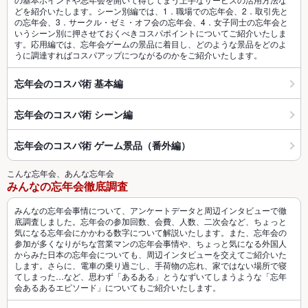
どを紹介いたします。シーン別編では、1．職場での忘年会、2．取引先と
の忘年会、3．サークル・ゼミ・オフ会の忘年会、4．女子同士の忘年会と
いうシーン別に押させておくべきコスパポイントについてご紹介いたしま
す。応用編では、忘年会ゲームの景品に着目し、どのような景品をどのよ
うに調達すればコスパアップにつながるのかをご紹介いたします。
忘年会のコスパ術 基本編
忘年会のコスパ術 シーン編
忘年会のコスパ術 ゲーム景品（番外編）
こんな忘年会、あんな忘年会
みんなの忘年会徹底調査
みんなの忘年会事情について、アンケートデータと周辺インタビューで徹
底調査しました。忘年会の参加回数、会費、人数、二次会など、ちょっと
気になる忘年会にかかわる数字について解説いたします。また、忘年会の
参加が多くなりがちな営業マンの忘年会事情や、ちょっと気になる外国人
からみた日本の忘年会についても、周辺インタビューを交えてご紹介いた
します。さらに、電車の乗り過ごし、手荷物の忘れ、家ではない場所で寝
てしまった…など、思わず「あるある」とうなずいてしまうような「忘年
会あるあるエピソード」についてもご紹介いたします。