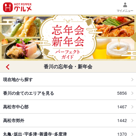
マイメニュー
香川の忘年会・新年会
現在地から探す
香川の全てのエリアを見る
5856
高松市中心部
1467
高松市郊外
1442
丸亀･坂出･宇多津･善通寺･多度津
1370