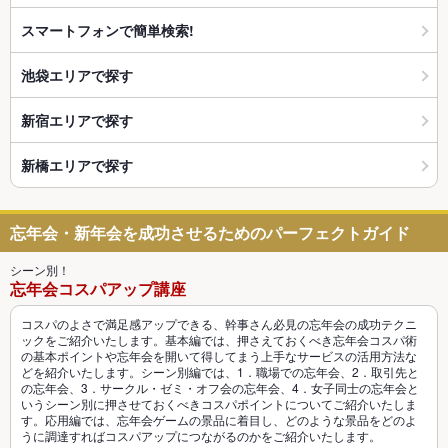
スマートフォンで簡単検索!
池袋エリアで探す
新宿エリアで探す
新橋エリアで探す
忘年会・新年会を成功させるためのパーフェクトガイド
シーン別！
忘年会コスパアップ講座
コスパのよさで満足感アップできる、幹事さん必見の忘年会の成功テクニ
ックをご紹介いたします。基本編では、押さえておくべき忘年会コスパ術
の基本ポイントや忘年会を開いて得してまう上手なサービスの活用方法な
どを紹介いたします。シーン別編では、1．職場での忘年会、2．取引先と
の忘年会、3．サークル・ゼミ・オフ会の忘年会、4．女子同士の忘年会と
いうシーン別に押させておくべきコスパポイントについてご紹介いたしま
す。応用編では、忘年会ゲームの景品に着目し、どのような景品をどのよ
うに調達すればコスパアップにつながるのかをご紹介いたします。