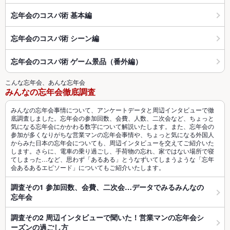
忘年会のコスパ術 基本編
忘年会のコスパ術 シーン編
忘年会のコスパ術 ゲーム景品（番外編）
こんな忘年会、あんな忘年会
みんなの忘年会徹底調査
みんなの忘年会事情について、アンケートデータと周辺インタビューで徹
底調査しました。忘年会の参加回数、会費、人数、二次会など、ちょっと
気になる忘年会にかかわる数字について解説いたします。また、忘年会の
参加が多くなりがちな営業マンの忘年会事情や、ちょっと気になる外国人
からみた日本の忘年会についても、周辺インタビューを交えてご紹介いた
します。さらに、電車の乗り過ごし、手荷物の忘れ、家ではない場所で寝
てしまった…など、思わず「あるある」とうなずいてしまうような「忘年
会あるあるエピソード」についてもご紹介いたします。
調査その1 参加回数、会費、二次会…データでみるみんなの
忘年会
調査その2 周辺インタビューで聞いた！営業マンの忘年会シ
ーズンの過ごし方