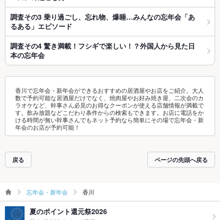
調査その3 乗り過ごし、忘れ物、爆睡…みんなの忘年会「あ
るある」エピソード
調査その4 驚き満載！フシギで楽しい！？外国人から見た日
本の忘年会
香川で忘年会・新年会ができるおすすめの居酒屋やお店をご紹介。大人
数で予約可能な居酒屋だけでなく、焼肉屋やお好み焼き屋、二次会のカ
ラオケなど、幹事さん必見のお得なクーポンが使える店舗情報が満載で
す。飲み放題などこだわり条件からの検索もできます。お店に電話をか
ける時間が無い幹事さんでもネット予約なら簡単にその場で忘年会・新
年会のお店が予約可能！
戻る
ページの先頭へ戻る
忘年会・新年会
香川
夏のポイント還元祭2026