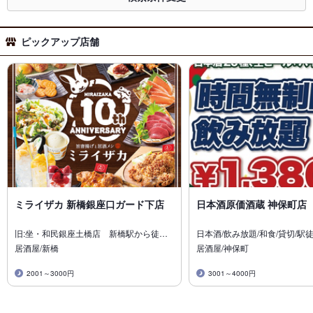
ピックアップ店舗
ミライザカ 新橋銀座口ガード下店
日本酒原価酒蔵 神保町店
旧:坐・和民銀座土橋店 新橋駅から徒…
日本酒/飲み放題/和食/貸切/駅
居酒屋/新橋
居酒屋/神保町
2001～3000円
3001～4000円