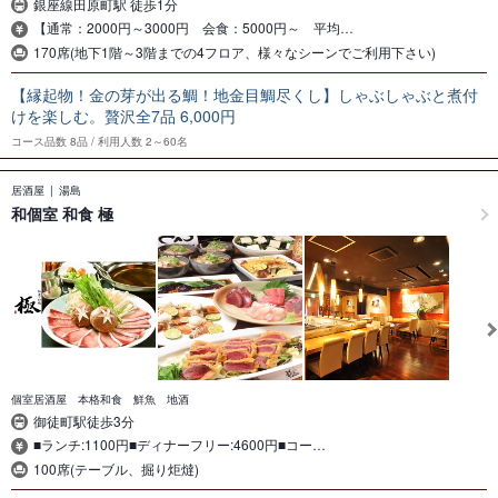
銀座線田原町駅 徒歩1分
【通常：2000円～3000円 会食：5000円～ 平均…
170席(地下1階～3階までの4フロア、様々なシーンでご利用下さい)
【縁起物！金の芽が出る鯛！地金目鯛尽くし】しゃぶしゃぶと煮付
けを楽しむ。贅沢全7品 6,000円
コース品数
8品
利用人数
2～60名
居酒屋
湯島
和個室 和食 極
個室居酒屋 本格和食 鮮魚 地酒
御徒町駅徒歩3分
■ランチ:1100円■ディナーフリー:4600円■コー…
100席(テーブル、掘り炬燵)