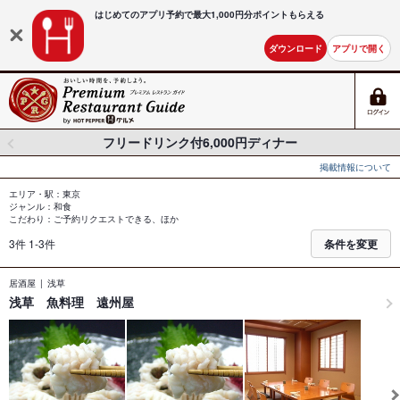
はじめてのアプリ予約で最大
1,000円分ポイントもらえる
ダウンロード
アプリで開く
フリードリンク付6,000円ディナー
掲載情報について
エリア・駅：東京
ジャンル：和食
こだわり：ご予約リクエストできる、ほか
3件 1-3件
条件を変更
居酒屋
浅草
浅草 魚料理 遠州屋