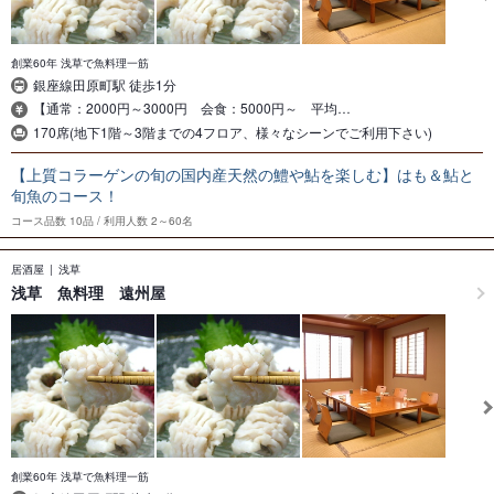
創業60年 浅草で魚料理一筋
銀座線田原町駅 徒歩1分
【通常：2000円～3000円 会食：5000円～ 平均…
170席(地下1階～3階までの4フロア、様々なシーンでご利用下さい)
【上質コラーゲンの旬の国内産天然の鱧や鮎を楽しむ】はも＆鮎と
旬魚のコース！
コース品数
10品
利用人数
2～60名
居酒屋
浅草
浅草 魚料理 遠州屋
創業60年 浅草で魚料理一筋