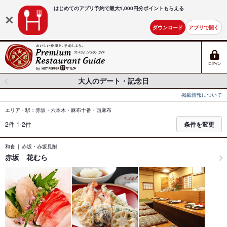
はじめてのアプリ予約で最大
1,000円分ポイントもらえる
ダウンロード
アプリで開く
大人のデート・記念日
掲載情報について
エリア・駅：赤坂・六本木・麻布十番・西麻布
2件 1-2件
条件を変更
和食
赤坂・赤坂見附
赤坂 花むら