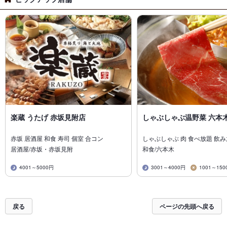
楽蔵 うたげ 赤坂見附店
しゃぶしゃぶ温野菜 六本
赤坂 居酒屋 和食 寿司 個室 合コン
しゃぶしゃぶ 肉 食べ放題 飲
居酒屋/赤坂・赤坂見附
和食/六本木
4001～5000円
3001～4000円
1001～150
戻る
ページの先頭へ戻る