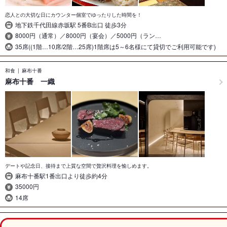
恋人との大切な日にカウンター個室でゆったりした時間を！
地下鉄千代田線赤坂駅 5番B出口 徒歩3分
8000円（通常）／8000円（宴会）／5000円（ラン…
35席((1階…10席/2階…25席)1階席は5～6名様にて貸切でご利用可能です)
和食
麻布十番
麻布十番 一織
デートや記念日、接待まで上質な空間で贅沢料理を愉しめます。
麻布十番駅1番出口より徒歩約4分
35000円
14席