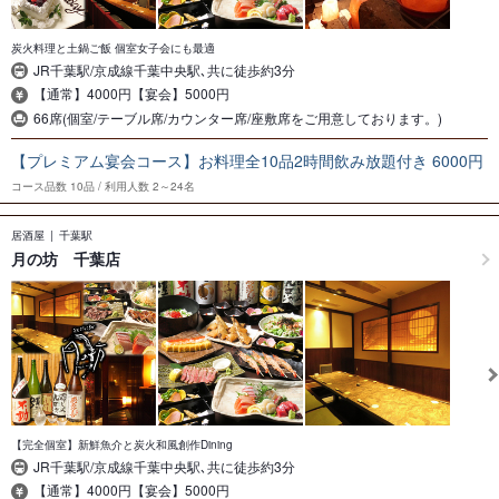
炭火料理と土鍋ご飯 個室女子会にも最適
JR千葉駅/京成線千葉中央駅､共に徒歩約3分
【通常】4000円【宴会】5000円
66席(個室/テーブル席/カウンター席/座敷席をご用意しております。)
【プレミアム宴会コース】お料理全10品2時間飲み放題付き 6000円
コース品数
10品
利用人数
2～24名
居酒屋
千葉駅
月の坊 千葉店
【完全個室】新鮮魚介と炭火和風創作Dining
JR千葉駅/京成線千葉中央駅､共に徒歩約3分
【通常】4000円【宴会】5000円