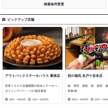
検索条件変更
ピックアップ店舗
アウトバックステーキハウス 幕張店
技の福兆 名戸ケ谷本店
世界１０００店舗展開の有名ステーキハ…
鮨 寿司 個室 柏 貸切 
ダイニングバー・バル/海浜幕張
和食/柏
2001～3000円
1501～2000円
3001～4000円
2001～300