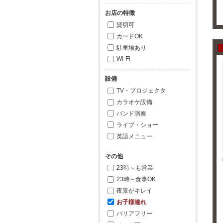
お店の特徴
貸切可
カードOK
駐車場あり
Wi-Fi
設備
TV・プロジェクタ
カラオケ設備
バンド演奏
ライブ・ショー
英語メニュー
その他
23時～も営業
23時～食事OK
夜景がキレイ
お子様連れ
バリアフリー