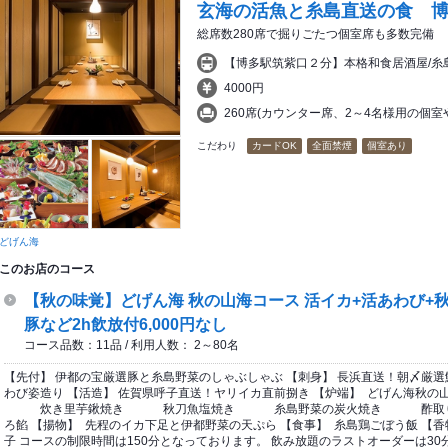
玄海の活魚と糸島直送の食 
総席数280席で掘りごたつ個室席も多数完備
【博多駅筑紫口２分】本格和食居酒屋/糸
4000円
260席(カウンター席、2～4名様用の個
こだわり
カードOK
全面禁煙
個室あり
どげん海
このお店のコース
【秋の味覚】どげん海 秋の山海コース 活イカ+活あわび+
豚など2h飲放付6,000円なし
コース品数：11品 / 利用人数： 2～80名
【先付】 伊都の宝厳選豚と糸島野菜のしゃぶしゃぶ 【刺身】 長浜直送！朝〆厳選
わび姿造り 【活造】 佐賀県呼子直送！ヤリイカ直前捌き 【炉端】 どげん海
炊き里芋鍬焼き 秋刀魚塩焼き 糸島野菜の炭火焼き 酢取り花蓮根
ろ餡 【揚物】 先程のイカ下足と伊都野菜の天ぷら 【食事】 糸島鶏ごぼう飯 【香
子 コースの制限時間は150分となっております。 飲み放題のラストオーダーは3