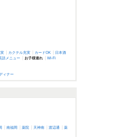
餃子屋弐ノ弐 警固店
大名・今泉・警固/居酒屋
充実
カクテル充実
カードOK
日本酒
英語メニュー
お子様連れ
Wi-Fi
円ディナー
肉バルGOTCHA アミュプラザ小倉店
北九州（小倉・門司）/洋食
岡
南福岡
薬院
天神南
渡辺通
薬