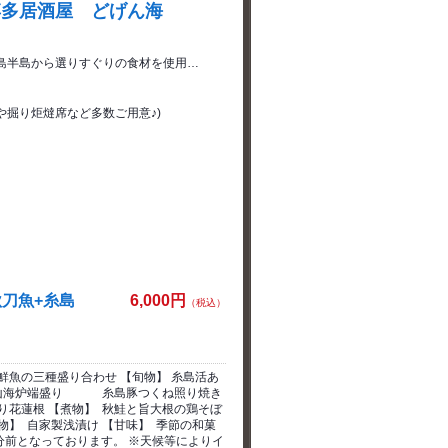
博多居酒屋 どげん海
島半島から選りすぐりの食材を使用…
室や掘り炬燵席など多数ご用意♪)
秋刀魚+糸島
6,000円
（税込）
鮮魚の三種盛り合わせ 【旬物】 糸島活あ
秋の山海炉端盛り 糸島豚つくね照り焼き
 【煮物】 秋鮭と旨大根の鶏そぼ
物】 自家製浅漬け 【甘味】 季節の和菓
0分前となっております。 ※天候等によりイ