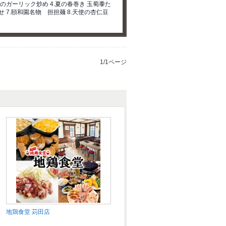
のガーリック炒め 4.夏の春巻き 玉蜀黍た
 7.頤和園名物 担担麺 8.天使の杏仁豆
1/1ページ
地鶏食堂 苅田店