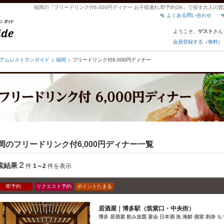
福岡の「フリードリンク付6,000円ディナー お子様連れ,即予約OK」で探す大人
よくある問い合わせ
ようこそ、
さん
ゲスト
会員登録する（無料）
アムレストランガイド
福岡
フリードリンク付6,000円ディナー
岡のフリードリンク付6,000円ディナー一覧
2
索結果
件
1～2
件を表示
即予約
リクエスト予約
ポイントたまる
居酒屋｜博多駅（筑紫口・中央街）
博多 居酒屋 飲み放題 宴会 日本酒 魚 海鮮 個室 刺身 