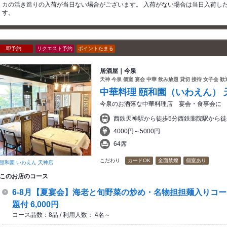
カの活き造りの入荷が当日ない場合がございます。 入荷がない場合は当日入荷し
す。
即予約
リクエスト予約
ポイントたまる
居酒屋｜今泉
天神 今泉 個室 宴会 中華 飲み放題 貸切 接待 女子会 
中華料理 頤和園（いわえん） 
今泉のお洒落な中華料理店 宴会・食事会に
西鉄天神駅から徒歩5分西鉄薬院駅から徒
4000円～5000円
64席
こだわり
カードOK
全面禁煙
個室あり
頤和園 いわえん 天神店
このお店のコース
6-8月【夏宴会】海老と旬野菜の炒め・名物担担麺入りコ
題付 6,000円
コース品数：8品 / 利用人数： 4名～