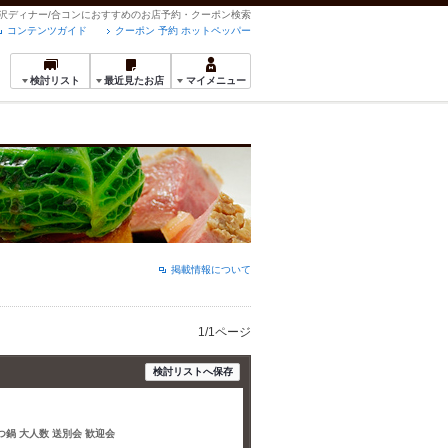
の贅沢ディナー/合コンにおすすめのお店予約・クーポン検索
コンテンツガイド
クーポン 予約 ホットペッパー
検討リスト
最近見たお店
マイメニュー
掲載情報について
1/1ページ
検討リストへ保存
もつ鍋 大人数 送別会 歓迎会