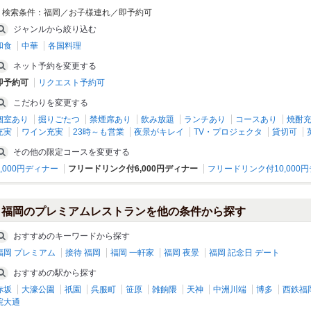
検索条件：
福岡／お子様連れ／即予約可
ジャンルから絞り込む
和食
中華
各国料理
フォルクス 名島店
焼鳥高宮 本店
ネット予約を変更する
吉塚・香椎・その他東エリア/洋食
大橋･その他南地区/和食
即予約可
リクエスト予約可
こだわりを変更する
個室あり
掘りごたつ
禁煙席あり
飲み放題
ランチあり
コースあり
焼酎
充実
ワイン充実
23時～も営業
夜景がキレイ
TV・プロジェクタ
貸切可
その他の限定コースを変更する
8,000円ディナー
フリードリンク付6,000円ディナー
フリードリンク付10,000
福岡のプレミアムレストランを他の条件から探す
おすすめのキーワードから探す
銀乃しゃり 福岡周船寺店
炭焼地鶏 山蔵
福岡 プレミアム
接待 福岡
福岡 一軒家
福岡 夜景
福岡 記念日 デート
西新・姪浜・その他西エリア/焼肉・ホ
福岡県その他/焼肉・ホルモン
おすすめの駅から探す
ルモン
赤坂
大濠公園
祇園
呉服町
笹原
雑餉隈
天神
中洲川端
博多
西鉄福
院大通