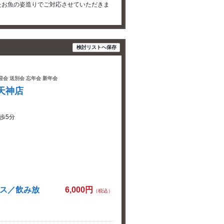
たお魚の姿造りでご対応させていただきま
検討リストへ保存
歓迎会 送別会 忘年会 新年会
天神店
歩5分
ース／飲み放
6,000円
（税込）