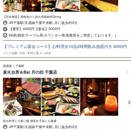
【完全個室】新鮮魚介と炭火和風創作Dining
JR千葉駅/京成線千葉中央駅､共に徒歩約3分
【通常】4000円【宴会】5000円
66席(個室/テーブル席/カウンター席/座敷席をご用意しております。)
【プレミアム宴会コース】お料理全10品2時間飲み放題付き 6000円
コース品数
10品
利用人数
2～24名
居酒屋
千葉駅
炭火台所＆Bar 月の坊 千葉店
炭火料理と土鍋ご飯 個室女子会にも最適
JR千葉駅/京成線千葉中央駅､共に徒歩約3分