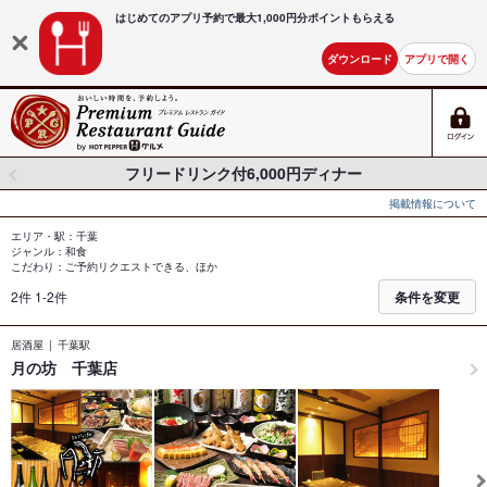
はじめてのアプリ予約で最大
1,000円分ポイントもらえる
ダウンロード
アプリで開く
フリードリンク付6,000円ディナー
掲載情報について
エリア・駅：千葉
ジャンル：和食
こだわり：ご予約リクエストできる、ほか
2件 1-2件
条件を変更
居酒屋
千葉駅
月の坊 千葉店