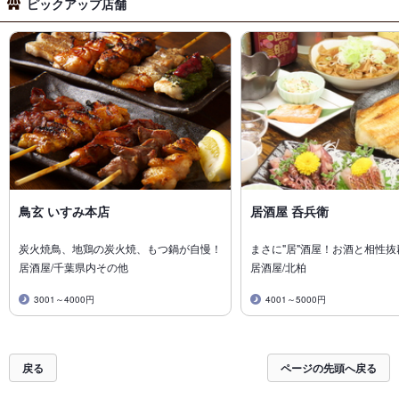
ピックアップ店舗
鳥玄 いすみ本店
居酒屋 呑兵衛
炭火焼鳥、地鶏の炭火焼、もつ鍋が自慢！
まさに"居"酒屋！お酒と相性
居酒屋/千葉県内その他
居酒屋/北柏
3001～4000円
4001～5000円
戻る
ページの先頭へ戻る