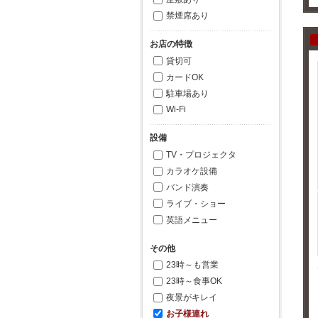
禁煙席あり
お店の特徴
貸切可
カードOK
駐車場あり
Wi-Fi
設備
TV・プロジェクタ
カラオケ設備
バンド演奏
ライブ・ショー
英語メニュー
その他
23時～も営業
23時～食事OK
夜景がキレイ
お子様連れ