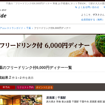
千葉の「フリードリンク付6,000円ディナー 和食,お子様連れ,ネット予約OK」で探す大人
よくある問い合わせ
ようこそ、
さん
ゲスト
会員登録する（無料）
アムレストランガイド
千葉
フリードリンク付6,000円ディナー
葉のフリードリンク付6,000円ディナー一覧
2
索結果
件
1～2
件を表示
即予約
リクエスト予約
ポイントたまる
居酒屋｜千葉駅
炭火焼き 和食 飲み放題 千葉駅 千葉中央 居酒屋 個室 