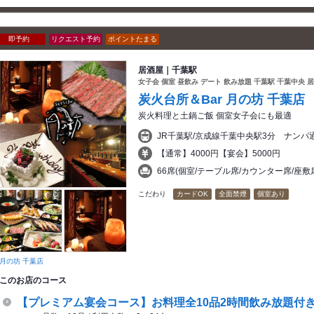
即予約
リクエスト予約
ポイントたまる
居酒屋｜千葉駅
女子会 個室 昼飲み デート 飲み放題 千葉駅 千葉中央 
炭火台所＆Bar 月の坊 千葉店
炭火料理と土鍋ご飯 個室女子会にも最適
JR千葉駅/京成線千葉中央駅3分 ナン
【通常】4000円【宴会】5000円
66席(個室/テーブル席/カウンター席/座
こだわり
カードOK
全面禁煙
個室あり
月の坊 千葉店
このお店のコース
【プレミアム宴会コース】お料理全10品2時間飲み放題付き 