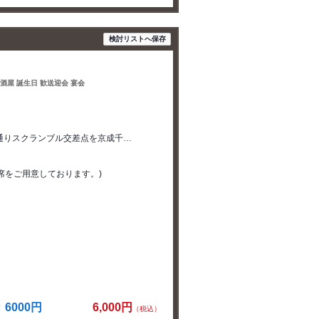
検討リストへ保存
居酒屋 誕生日 歓送迎会 宴会
パ通りスクランブル交差点を京成千…
敷席をご用意しております。)
6000円
6,000円
（税込）