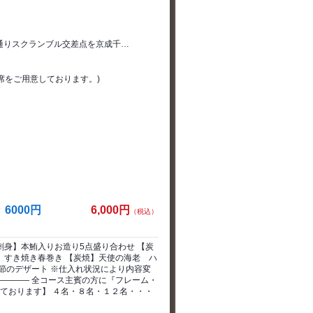
パ通りスクランブル交差点を京成千…
敷席をご用意しております。)
6000円
6,000円
（税込）
刺身】本鮪入りお造り5点盛り合わせ 【炭
】すき焼き春巻き 【炭焼】天使の海老 ハ
節のデザート ※仕入れ状況により内容変
―――― 全コース主賓の方に『フレーム・
しております】 ４名・８名・１２名・・・