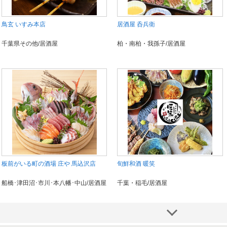
鳥玄 いすみ本店
居酒屋 呑兵衛
千葉県その他/居酒屋
柏・南柏・我孫子/居酒屋
板前がいる町の酒場 庄や 馬込沢店
旬鮮和酒 暖笑
船橋･津田沼･市川･本八幡･中山/居酒屋
千葉・稲毛/居酒屋