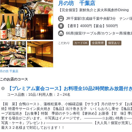
月の坊 千葉店
【完全個室】新鮮魚介と炭火和風創作Dining
JR千葉駅/京成線千葉中央駅3分 ナン
【通常】4000円【宴会】5000円
66席(個室/テーブル席/カウンター席/座
こだわり
カードOK
全面禁煙
個室あり
月の坊 千葉店
このお店のコース
【プレミアム宴会コース】お料理全10品2時間飲み放題付き 
コース品数：10品 / 利用人数： 2～24名
【前 菜】合鴨ロースト、蓮根松葉串、小鰯礒辺揚 【サラダ】月の坊サラダ 【お
焼】特選牛サーロイン炭火焼き 【逸品】出汁巻き玉子 いくらおろし乗せ 【逸品
ーブ岩塩焼き 【お食事】特製 季節のチラシ寿司 【箸休め】お新香 【甘 味】季
更する場合がございます。 ※写真はイメージです。 ―――――☆お祝い特典☆―
写真・ケーキ』プレゼント♪ ――――――――――――― 【大人気！個室が充実
最大３２名様まで対応しております！！