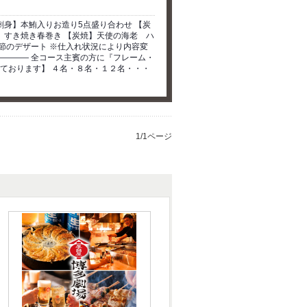
刺身】本鮪入りお造り5点盛り合わせ 【炭
】すき焼き春巻き 【炭焼】天使の海老 ハ
節のデザート ※仕入れ状況により内容変
―――― 全コース主賓の方に『フレーム・
しております】 ４名・８名・１２名・・・
1/1ページ