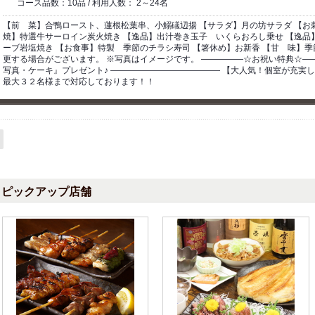
コース品数：10品 / 利用人数： 2～24名
【前 菜】合鴨ロースト、蓮根松葉串、小鰯礒辺揚 【サラダ】月の坊サラダ 【お
焼】特選牛サーロイン炭火焼き 【逸品】出汁巻き玉子 いくらおろし乗せ 【逸品
ーブ岩塩焼き 【お食事】特製 季節のチラシ寿司 【箸休め】お新香 【甘 味】季
更する場合がございます。 ※写真はイメージです。 ―――――☆お祝い特典☆―
写真・ケーキ』プレゼント♪ ――――――――――――― 【大人気！個室が充実
最大３２名様まで対応しております！！
ピックアップ店舗