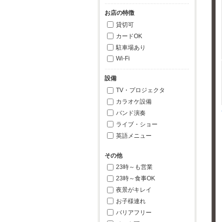
お店の特徴
貸切可
カードOK
駐車場あり
Wi-Fi
設備
TV・プロジェクタ
カラオケ設備
バンド演奏
ライブ・ショー
英語メニュー
その他
23時～も営業
23時～食事OK
夜景がキレイ
お子様連れ
バリアフリー