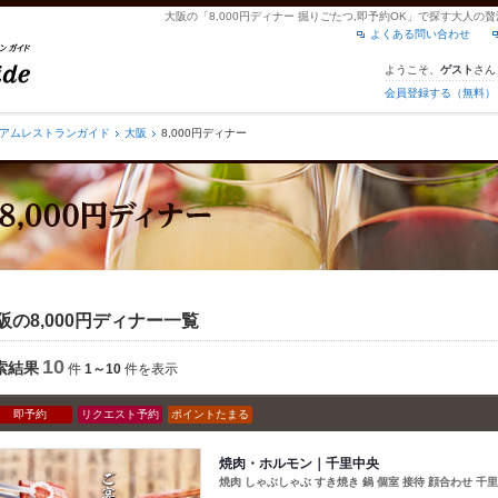
大阪の「8,000円ディナー 掘りごたつ,即予約OK」で探す大人
よくある問い合わせ
ようこそ、
さん
ゲスト
会員登録する（無料）
アムレストランガイド
大阪
8,000円ディナー
阪の8,000円ディナー一覧
10
索結果
件
1～10
件を表示
即予約
リクエスト予約
ポイントたまる
焼肉・ホルモン｜千里中央
焼肉 しゃぶしゃぶ すき焼き 鍋 個室 接待 顔合わせ 千