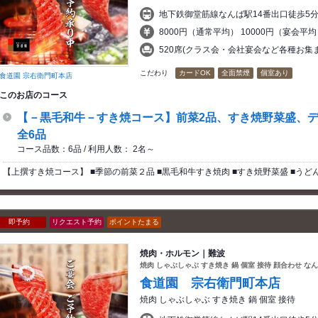
地下鉄御堂筋線なんば駅14番出口徒歩5
8000円（通常平均） 10000円（宴会平均
520席(クラス会・会社宴会など各種お集
こだわり
カードOK
全面禁煙
個室あり
食道園 宗右衛門町本店
このお店のコース
【－黒毛和牛－すき焼コース】前菜2品、すき焼野菜盛、
全6品
コース品数：6品 / 利用人数： 2名～
【上撰すき焼コース】 ■季節の前菜２品 ■黒毛和牛すき焼肉 ■すき焼野菜盛 ■うどん
即予約
リクエスト予約
ポイントたまる
焼肉・ホルモン｜難波
焼肉 しゃぶしゃぶ すき焼き 鍋 個室 接待 顔合わせ な
食道園 宗右衛門町本店
焼肉 しゃぶしゃぶ すき焼き 鍋 個室 接待