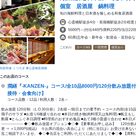
個室 居酒屋 鍋料理
旬の海鮮料理と日本酒を愉しめる和食居酒屋
心斎橋駅徒歩4分・長堀橋駅徒歩2分程度
5000円～(付出440円/席料220円/当日2
60席(忘年会・新年会・歓迎会・送別会
こだわり
カードNG
一部禁煙
個室あり
旬彩和食 くつろぎ 東心斎橋長堀橋
このお店のコース
澗繕『-KANZEN-』コース/全10品8000円/120分飲み放
接待・会食向け】
コース品数：12品 / 利用人数： 2名～
飲み放題 120分制 （L.O.30分前） 2名様～/前日までの要予約 ＜コース内容(全10
飛子のサラダ ■お造り6種盛り合わせ ■本日の焼き物(肉料理又は魚料理) ■帆立も
麩羅 ■とらふぐ本日調理 ■料理長のおすすめ逸品 ■あて3種小皿盛り合わせ ■本日〆のお料理 -------------
------------------ ◆◇◆飲み放題オプション◆◇◆ 【要事前お申し込み】 1
更 ⇒ ＋1,000円(税込) ※お席の混合い具合により（特に当日は）お受け出来
迄ご相談下さいませ。 ◆◇◆当店をご利用いただくにあたりまして◆◇◆ 【席