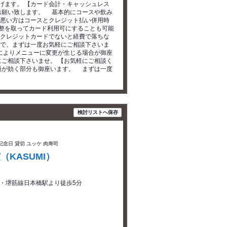
げます。 【カード会計・キャッシュレス
お願い致します。 基本的にコースや飲み
悪い方はコースとクレジット払い併用時
整を取ってカード利用可にすることも可能
 クレジットカードでないと経費で落ちな
で、まずは一度お気軽にご相談下さいま
によりメニューに変更が生じる場合が御座
ご相談下さいませ。 【お気軽にご相談く
通が効く部分も御座います。 まずは一度
検討リストへ保存
 記念日 貸切 ユッケ 肉寿司
KASUMI）
・堺筋線日本橋駅より徒歩5分