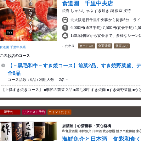
食道園 千里中央店
焼肉 しゃぶしゃぶ すき焼き 鍋 個室 接待
北大阪急行千里中央駅から徒歩5分 ライ
6,000円(通常平均) 7,500円(宴会平均) 1,
130席(個室から宴会まで、多様なシーン
こだわり
カードOK
全面禁煙
個室あり
食道園 千里中央店
このお店のコース
【－黒毛和牛－すき焼コース】前菜2品、すき焼野菜盛、
全6品
コース品数：6品 / 利用人数： 2名～
【上撰すき焼きコース】 ■季節の前菜２品 ■黒毛和牛すき焼肉 ■すき焼野菜盛 ■うど
即予約
リクエスト予約
ポイントたまる
居酒屋｜心斎橋駅・東心斎橋
和食居酒屋 海鮮魚介 日本酒 飲み放題 鱧クエ鮟鱇鍋 東
海鮮魚介と日本酒 旬彩和食