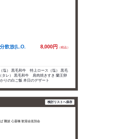
飲放(L.O.
8,000円
（税込）
（塩） 黒毛和牛 特上ロース（塩） 黒毛
タレ） 黒毛和牛 肩肉焼きすき 蘭王卵
ひかりの白ご飯 本日のデザート
検討リストへ保存
んば 難波 心斎橋 歓迎会送別会