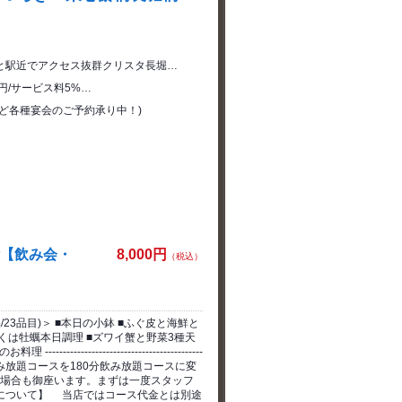
と駅近でアクセス抜群クリスタ長堀…
20円/サービス料5%…
など各種宴会のご予約承り中！)
題付【飲み会・
8,000円
（税込）
品/23品目)＞ ■本日の小鉢 ■ふぐ皮と海鮮と
しくは牡蠣本日調理 ■ズワイ蟹と野菜3種天
-------------------------------
20分飲み放題コースを180分飲み放題コースに変
ない場合も御座います。まずは一度スタッフ
料について】 当店ではコース代金とは別途