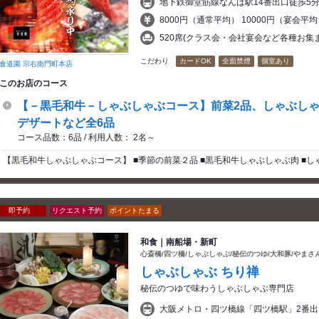
地下鉄御堂筋線なんば駅14番出口徒歩5
8000円（通常平均） 10000円（宴会平均
520席(クラス会・会社宴会など各種お集
こだわり
カードOK
全面禁煙
個室あり
食道園 宗右衛門町本店
このお店のコース
【－黒毛和牛－しゃぶしゃぶコース】前菜2品、しゃぶし
デザートなど全6品
コース品数：6品 / 利用人数： 2名～
【黒毛和牛しゃぶしゃぶコース】 ■季節の前菜２品 ■黒毛和牛しゃぶしゃぶ肉 ■しゃ
即予約
リクエスト予約
ポイントたまる
和食｜南船場・新町
心斎橋/四ツ橋/しゃぶしゃぶ/秘伝のつゆ/大和豚/やまさん
しゃぶしゃぶ ちり禅
秘伝のつゆで味わうしゃぶしゃぶ専門店
大阪メトロ・四ツ橋線「四ツ橋駅」2番出