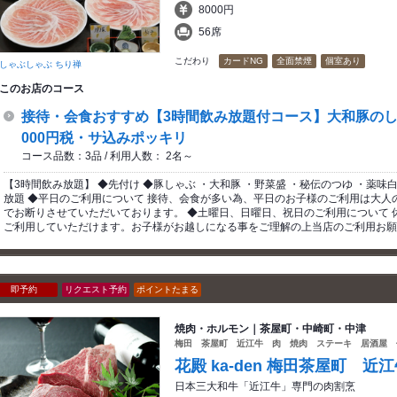
8000円
56席
こだわり
カードNG
全面禁煙
個室あり
しゃぶしゃぶ ちり禅
このお店のコース
接待・会食おすすめ【3時間飲み放題付コース】大和豚のし
000円税・サ込みポッキリ
コース品数：3品 / 利用人数： 2名～
【3時間飲み放題】 ◆先付け ◆豚しゃぶ ・大和豚 ・野菜盛 ・秘伝のつゆ ・薬味白
放題 ◆平日のご利用について 接待、会食が多い為、平日のお子様のご利用は大人
でお断りさせていただいております。 ◆土曜日、日曜日、祝日のご利用について 
ご利用していただけます。お子様がお越しになる事をご理解の上当店のご利用お願
即予約
リクエスト予約
ポイントたまる
焼肉・ホルモン｜茶屋町・中崎町・中津
梅田 茶屋町 近江牛 肉 焼肉 ステーキ 居酒屋 
花殿 ka-den 梅田茶屋町 
日本三大和牛「近江牛」専門の肉割烹