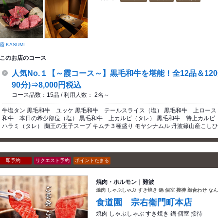
霞 KASUMI
このお店のコース
人気No.１【～霞コース～】黒毛和牛を堪能！全12品＆120分
90分)⇒8,000円税込
コース品数：15品 / 利用人数： 2名～
牛塩タン 黒毛和牛 ユッケ 黒毛和牛 テールスライス（塩） 黒毛和牛 上ロース
和牛 本日の希少部位（塩） 黒毛和牛 上カルビ（タレ） 黒毛和牛 特上カルビ（
ハラミ（タレ） 蘭王の玉子スープ キムチ３種盛り モヤシナムル 丹波篠山産こし
即予約
リクエスト予約
ポイントたまる
焼肉・ホルモン｜難波
焼肉 しゃぶしゃぶ すき焼き 鍋 個室 接待 顔合わせ な
食道園 宗右衛門町本店
焼肉 しゃぶしゃぶ すき焼き 鍋 個室 接待