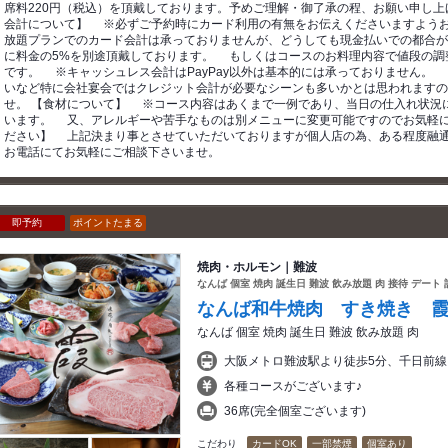
席料220円（税込）を頂戴しております。予めご理解・御了承の程、お願い申し上
会計について】 ※必ずご予約時にカード利用の有無をお伝えくださいますよう
放題プランでのカード会計は承っておりませんが、どうしても現金払いでの都合が
に料金の5%を別途頂戴しております。 もしくはコースのお料理内容で値段の調
です。 ※キャッシュレス会計はPayPay以外は基本的には承っておりません。
いなど特に会社宴会ではクレジット会計が必要なシーンも多いかとは思われますの
せ。 【食材について】 ※コース内容はあくまで一例であり、当日の仕入れ状況
います。 又、アレルギーや苦手なものは別メニューに変更可能ですのでお気軽に
ださい】 上記決まり事とさせていただいておりますが個人店の為、ある程度融
お電話にてお気軽にご相談下さいませ。
即予約
ポイントたまる
焼肉・ホルモン｜難波
なんば 個室 焼肉 誕生日 難波 飲み放題 肉 接待 デート
なんば和牛焼肉 すき焼き 霞（
なんば 個室 焼肉 誕生日 難波 飲み放題 肉
大阪メトロ難波駅より徒歩5分、千日前線
各種コースがございます♪
36席(完全個室ございます)
こだわり
カードOK
一部禁煙
個室あり