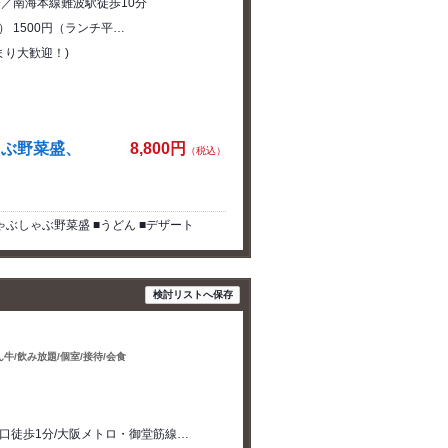
分／南海本線難波駅徒歩10分
） 1500円（ランチ平…
まり大歓迎！)
ゃぶ野菜盛、
8,800円
（税込）
ぶしゃぶ野菜盛 ■うどん ■デザート
検討リストへ保存
牛/飲み放題/個室/接待/会食
口徒歩1分/大阪メトロ・御堂筋線…