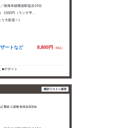
分／南海本線難波駅徒歩10分
） 1500円（ランチ平…
まり大歓迎！)
デザートなど
8,800円
（税込）
 ■デザート
検討リストへ保存
んば 難波 心斎橋 歓迎会送別会