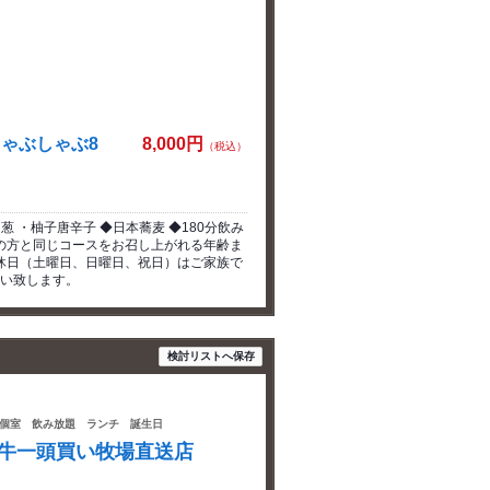
ゃぶしゃぶ8
8,000円
（税込）
葱 ・柚子唐辛子 ◆日本蕎麦 ◆180分飲み
の方と同じコースをお召し上がれる年齢ま
休日（土曜日、日曜日、祝日）はご家族で
い致します。
検討リストへ保存
個室 飲み放題 ランチ 誕生日
近江牛一頭買い牧場直送店