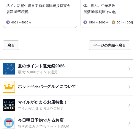
活イカ活蟹生簀日本酒函館観光接待宴会
体、喜ぶ。中華料理
居酒屋/五稜郭
居酒屋/厚別区その他
4001～5000円
1501～2000円
501～100
戻る
ページの先頭へ戻る
夏のポイント還元祭2026
最大15,000ポイント還元
ホットペッパーグルメについて
マイルがたまるお店特集！
マイルがたまるお店をご紹介
今日明日予約できるお店
急ぎの飲み会でもネット予約OK！