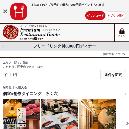
はじめてのアプリ予約で最大
1,000円分ポイントもらえる
ダウンロード
アプリで開く
フリードリンク付6,000円ディナー
掲載情報について
エリア・駅：北海道
こだわり：即予約できる、ほか
1件 1-1件
条件を変更
居酒屋
札幌大通
個室×創作ダイニング ろく六