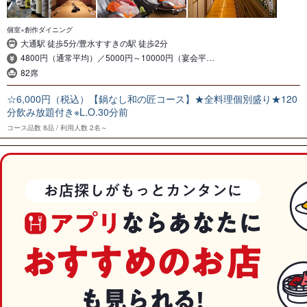
個室×創作ダイニング
大通駅 徒歩5分/豊水すすきの駅 徒歩2分
4800円（通常平均）／5000円～10000円（宴会平…
82席
☆6,000円（税込）【鍋なし和の匠コース】★全料理個別盛り★120
分飲み放題付き※L.O.30分前
コース品数
8品
利用人数
2名～