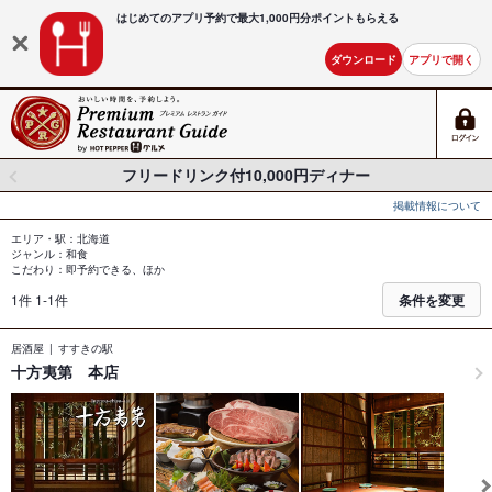
はじめてのアプリ予約で最大
1,000円分ポイントもらえる
ダウンロード
アプリで開く
フリードリンク付10,000円ディナー
掲載情報について
エリア・駅：北海道
ジャンル：和食
こだわり：即予約できる、ほか
1件 1-1件
条件を変更
居酒屋
すすきの駅
十方夷第 本店