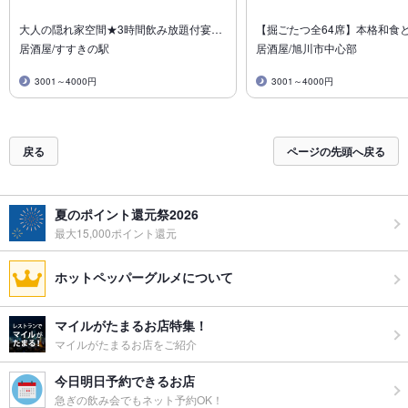
大人の隠れ家空間★3時間飲み放題付宴…
【掘ごたつ全64席】本格和食
居酒屋/すすきの駅
居酒屋/旭川市中心部
3001～4000円
3001～4000円
戻る
ページの先頭へ戻る
夏のポイント還元祭2026
最大15,000ポイント還元
ホットペッパーグルメについて
マイルがたまるお店特集！
マイルがたまるお店をご紹介
今日明日予約できるお店
急ぎの飲み会でもネット予約OK！