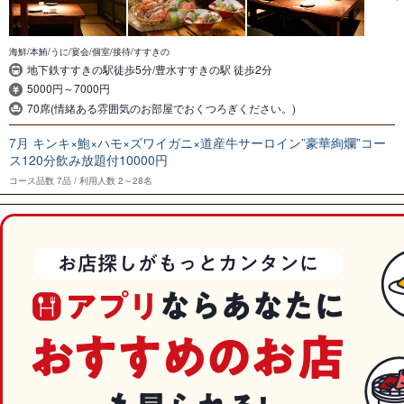
海鮮/本鮪/うに/宴会/個室/接待/すすきの
地下鉄すすきの駅徒歩5分/豊水すすきの駅 徒歩2分
5000円～7000円
70席(情緒ある雰囲気のお部屋でおくつろぎください。)
7月 キンキ×鮑×ハモ×ズワイガニ×道産牛サーロイン”豪華絢爛”コー
ス120分飲み放題付10000円
コース品数
7品
利用人数
2～28名