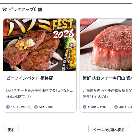
ピックアップ店舗
ビーフインパクト 篠路店
海鮮 肉鮮ステーキ円山 狸
絶品ステーキをお手頃価格で楽しめるお…
北海道産黒毛和牛の鉄板焼を
洋食/札幌市北区
洋食/すすきの駅
1501～2000円
501～1000円
10001～12000円
4001～5
戻る
ページの先頭へ戻る