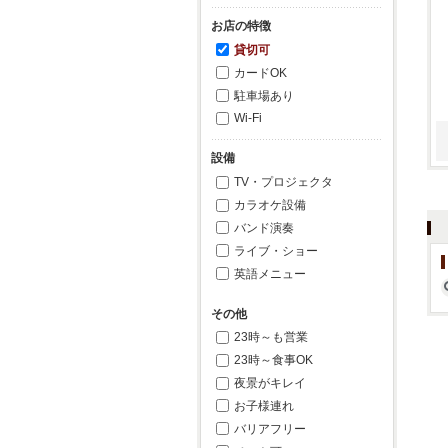
お店の特徴
貸切可
カードOK
駐車場あり
Wi-Fi
設備
TV・プロジェクタ
カラオケ設備
バンド演奏
ライブ・ショー
英語メニュー
その他
23時～も営業
23時～食事OK
夜景がキレイ
お子様連れ
バリアフリー