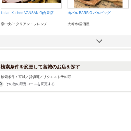
Italian Kitchen VANSAN 仙台泉店
肉バル BARBiG バルビッグ
泉中央/イタリアン・フレンチ
大崎市/居酒屋
検索条件を変更して宮城のお店を探す
検索条件：
宮城／貸切可／リクエスト予約可
その他の限定コースを変更する
餃子居酒屋 彩
焼肉 冷麺ヤマト 仙台泉店
青葉・宮城野・若林/居酒屋
泉中央/焼肉・ホルモン