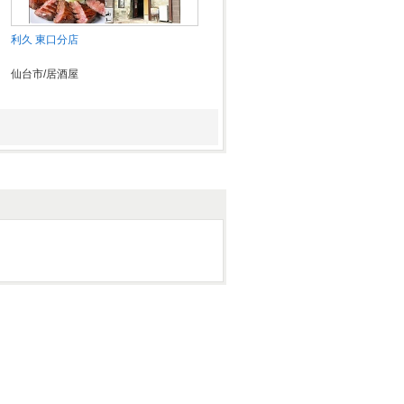
利久 東口分店
仙台市/居酒屋
居酒屋 矢三朗 大和町店
青葉・宮城野・若林/居酒屋