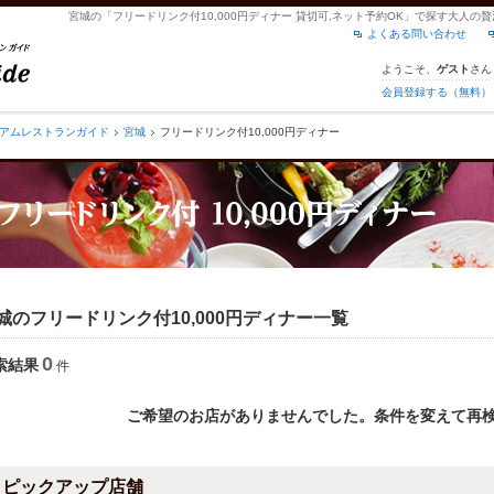
宮城の「フリードリンク付10,000円ディナー 貸切可,ネット予約OK」で探す大人
よくある問い合わせ
ようこそ、
さん
ゲスト
会員登録する（無料）
アムレストランガイド
宮城
フリードリンク付10,000円ディナー
城のフリードリンク付10,000円ディナー一覧
0
索結果
件
ご希望のお店がありませんでした。条件を変えて再
ピックアップ店舗