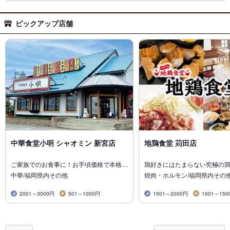
ピックアップ店舗
中華食堂小明 シャオミン 新宮店
地鶏食堂 苅田店
ご家族でのお食事に！お手頃価格で本格…
鶏好きにはたまらない究極の
中華/福岡県内その他
焼肉・ホルモン/福岡県内その
2001～3000円
501～1000円
1501～2000円
1001～150