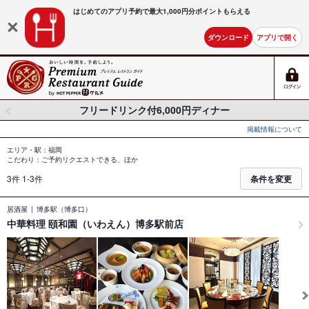
はじめてのアプリ予約で最大
1,000円分ポイントもらえる
ダウンロード
アプリで開く
フリードリンク付6,000円ディナー
掲載情報について
エリア・駅：福岡
こだわり：ご予約リクエストできる、ほか
3件 1-3件
条件を変更
居酒屋
博多駅（博多口）
中華料理 頤和園（いわえん）博多駅前店