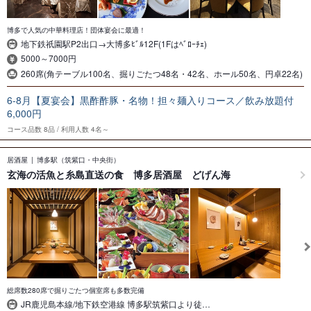
博多で人気の中華料理店！団体宴会に最適！
地下鉄祇園駅P2出口→大博多ﾋﾞﾙ12F(1Fはﾍﾞﾛｰﾁｪ)
5000～7000円
260席(角テーブル100名、掘りごたつ48名・42名、ホール50名、円卓22名)
6-8月【夏宴会】黒酢酢豚・名物！担々麺入りコース／飲み放題付
6,000円
コース品数
8品
利用人数
4名～
居酒屋
博多駅（筑紫口・中央街）
玄海の活魚と糸島直送の食 博多居酒屋 どげん海
総席数280席で掘りごたつ個室席も多数完備
JR鹿児島本線/地下鉄空港線 博多駅筑紫口より徒…