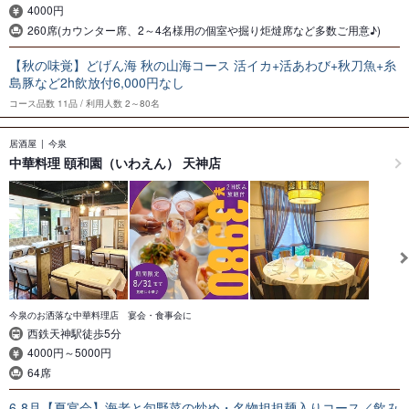
4000円
260席(カウンター席、2～4名様用の個室や掘り炬燵席など多数ご用意♪)
【秋の味覚】どげん海 秋の山海コース 活イカ+活あわび+秋刀魚+糸
島豚など2h飲放付6,000円なし
コース品数
11品
利用人数
2～80名
居酒屋
今泉
中華料理 頤和園（いわえん） 天神店
今泉のお洒落な中華料理店 宴会・食事会に
西鉄天神駅徒歩5分
4000円～5000円
64席
6-8月【夏宴会】海老と旬野菜の炒め・名物担担麺入りコース／飲み