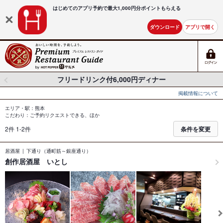
はじめてのアプリ予約で最大
1,000円分ポイントもらえる
ダウンロード
アプリで開く
フリードリンク付6,000円ディナー
掲載情報について
エリア・駅：熊本
こだわり：ご予約リクエストできる、ほか
2件 1-2件
条件を変更
居酒屋
下通り（通町筋～銀座通り）
創作居酒屋 いとし