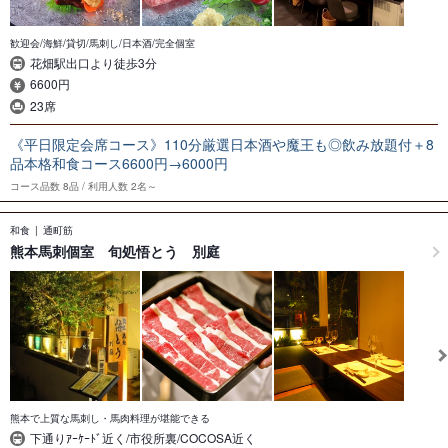
歓迎会/海鮮/貸切/馬刺し/日本酒/完全個室
花畑駅出口より徒歩3分
6600円
23席
《平日限定会席コース》110分厳選日本酒や魔王も◎飲み放題付＋8
品本格和食コース6600円→6000円
コース品数
8品
利用人数
2名～
和食
通町筋
熊本馬刺個室 旬処悟とう 別庭
熊本で上質な馬刺し・馬肉料理が堪能できる
下通りｱｰｹｰﾄﾞ近く/市役所裏/COCOSA近く