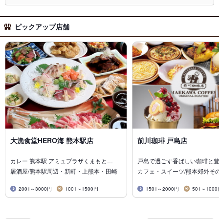
ピックアップ店舗
大漁食堂HERO海 熊本駅店
前川珈琲 戸島店
カレー 熊本駅 アミュプラザくまもと…
戸島で過ごす香ばしい珈琲と
居酒屋/熊本駅周辺・新町・上熊本・田崎
カフェ・スイーツ/熊本郊外そ
2001～3000円
1001～1500円
1501～2000円
501～100