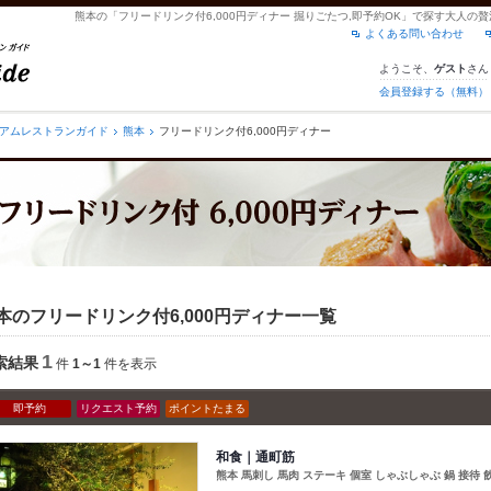
熊本の「フリードリンク付6,000円ディナー 掘りごたつ,即予約OK」で探す大人
よくある問い合わせ
ようこそ、
さん
ゲスト
会員登録する（無料）
アムレストランガイド
熊本
フリードリンク付6,000円ディナー
本のフリードリンク付6,000円ディナー一覧
1
索結果
件
1～1
件を表示
即予約
リクエスト予約
ポイントたまる
和食｜通町筋
熊本 馬刺し 馬肉 ステーキ 個室 しゃぶしゃぶ 鍋 接待 