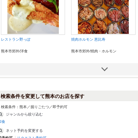
レストラン野っぽ
焼肉ホルモン 恵比寿
熊本市郊外/洋食
熊本市郊外/焼肉・ホルモン
検索条件を変更して熊本のお店を探す
検索条件：
熊本／掘りごたつ／即予約可
ジャンルから絞り込む
和食
よかよか亭 あか牛館 宮地店
青春ホルモン食堂
ネット予約を変更する
阿蘇/洋食
熊本市郊外/居酒屋