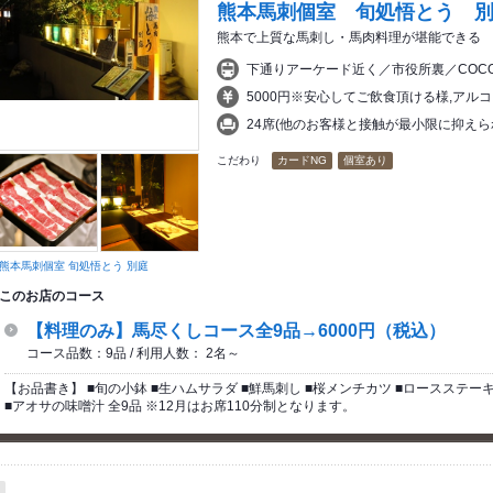
熊本馬刺個室 旬処悟とう 
熊本で上質な馬刺し・馬肉料理が堪能できる
下通りアーケード近く／市役所裏／COCO
5000円※安心してご飲食頂ける様,アル
24席(他のお客様と接触が最小限に抑え
こだわり
カードNG
個室あり
熊本馬刺個室 旬処悟とう 別庭
このお店のコース
【料理のみ】馬尽くしコース全9品→6000円（税込）
コース品数：9品 / 利用人数： 2名～
【お品書き】 ■旬の小鉢 ■生ハムサラダ ■鮮馬刺し ■桜メンチカツ ■ロースステーキ
■アオサの味噌汁 全9品 ※12月はお席110分制となります。