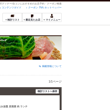
の贅沢ディナー/合コンにおすすめのお店予約・クーポン検索
コンテンツガイド
クーポン 予約 ホットペッパー
検討リスト
最近見たお店
マイメニュー
掲載情報について
1/1ページ
検討リストへ保存
飲み放題 居酒屋 肉 ランチ