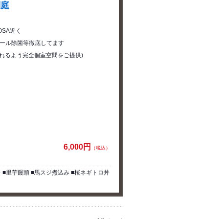
別庭
SA近く
コール除菌等徹底してます
られるよう完全個室空間をご提供)
6,000円
（税込）
 ■里芋饅頭 ■馬スジ煮込み ■桜ネギトロ丼