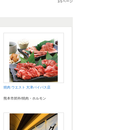
1/1ページ
焼肉 ウエスト 大津バイパス店
熊本市郊外/焼肉・ホルモン