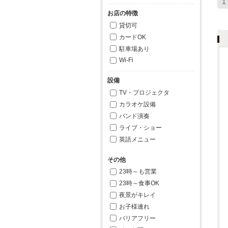
1
お店の特徴
貸切可
カードOK
駐車場あり
Wi-Fi
設備
TV・プロジェクタ
カラオケ設備
バンド演奏
ライブ・ショー
英語メニュー
その他
23時～も営業
23時～食事OK
夜景がキレイ
お子様連れ
バリアフリー