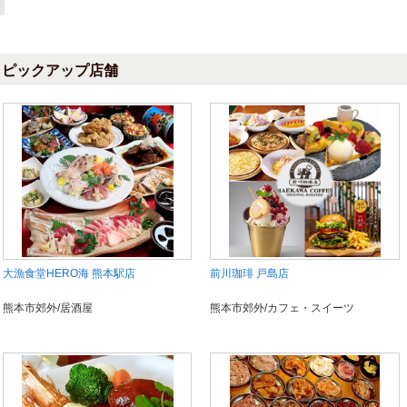
ピックアップ店舗
大漁食堂HERO海 熊本駅店
前川珈琲 戸島店
熊本市郊外/居酒屋
熊本市郊外/カフェ・スイーツ