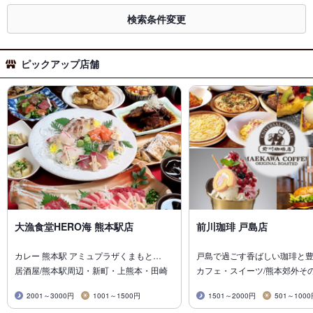
検索条件変更
ピックアップ店舗
大漁食堂HERO海 熊本駅店
前川珈琲 戸島店
カレー 熊本駅 アミュプラザくまもと…
戸島で過ごす香ばしい珈琲と
居酒屋/熊本駅周辺・新町・上熊本・田崎
カフェ・スイーツ/熊本郊外そ
2001～3000円
1001～1500円
1501～2000円
501～100