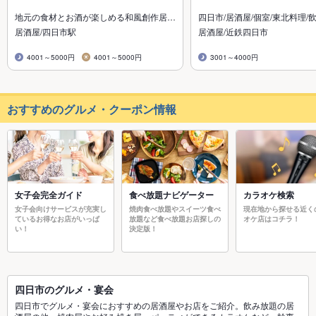
地元の食材とお酒が楽しめる和風創作居…
四日市/居酒屋/個室/東北料理/
居酒屋/四日市駅
居酒屋/近鉄四日市
4001～5000円
4001～5000円
3001～4000円
おすすめのグルメ・クーポン情報
女子会完全ガイド
食べ放題ナビゲーター
カラオケ検索
女子会向けサービスが充実し
焼肉食べ放題やスイーツ食べ
現在地から探せる近く
ているお得なお店がいっぱ
放題など食べ放題お店探しの
オケ店はコチラ！
い！
決定版！
四日市のグルメ・宴会
四日市でグルメ・宴会におすすめの居酒屋やお店をご紹介。飲み放題の居