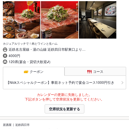
カジュアルリッチで！肉とワインと生ハム
近鉄名古屋線・湯の山線 近鉄四日市駅東口より…
4000円
120席(宴会・貸切大歓迎♪)
クーポン
コース
【Nickスペシャルクーポン】事前ネット予約で宴会コース1000円引き
カレンダーの更新に失敗しました。
下記ボタンを押して空席状況を更新してください。
空席状況を更新する
居酒屋
近鉄四日市