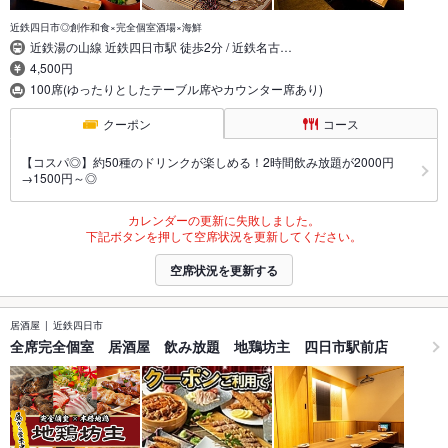
近鉄四日市◎創作和食×完全個室酒場×海鮮
近鉄湯の山線 近鉄四日市駅 徒歩2分 / 近鉄名古…
4,500円
100席(ゆったりとしたテーブル席やカウンター席あり)
クーポン
コース
【コスパ◎】約50種のドリンクが楽しめる！2時間飲み放題が2000円
→1500円～◎
カレンダーの更新に失敗しました。
下記ボタンを押して空席状況を更新してください。
空席状況を更新する
居酒屋
近鉄四日市
全席完全個室 居酒屋 飲み放題 地鶏坊主 四日市駅前店