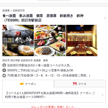
居酒屋
近鉄四日市
食べ放題 飲み放題 個室 居酒屋 鉄板焼き 鉄神
（TESSIN）四日市駅前店
四日市 四日市駅 近鉄四日市 居酒屋 個室
近鉄四日市駅徒歩3分☆食べ放題コースが大人気…
3000円/ご予約頂ければ11:30より営業中/昼飲みOK
70席(最大75名様OK！2～8、9～12、13～20名様個室ご用意。)
クーポン
コース
【コースお1人様500円OFF＆飲み放題3時間へ無料延長】クーポン ご
利用で飲み放題コース2980円～
カレンダーの更新に失敗しました。