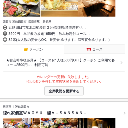
四日市 近鉄四日市 四日市駅 居酒屋
近鉄四日市駅北口徒歩約２分/喫煙席/禁煙席有り…
3500円 単品飲み放題1650円 飲み放題付コース…
82席(大人数の宴会もOK。昼宴会 承ります。深夜宴会承ります。)
クーポン
コース
★宴会幹事様必見★ 【コースお1人様500円OFF】クーポン ご利用で各
コース2500円～ご利用可能
カレンダーの更新に失敗しました。
下記ボタンを押して空席状況を更新してください。
空席状況を更新する
居酒屋
近鉄四日市
隠れ家個室ＷＡＧＹＵ 燦々－ＳＡＮＳＡＮ－