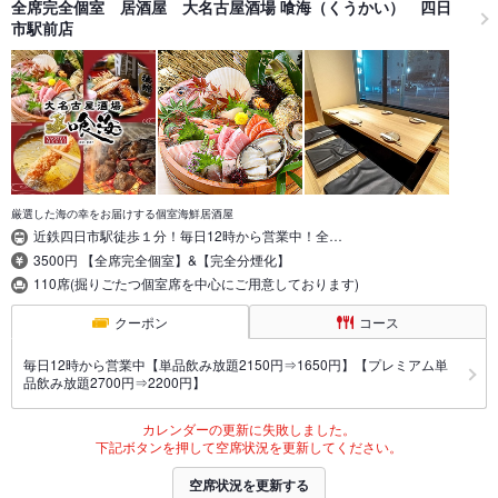
全席完全個室 居酒屋 大名古屋酒場 喰海（くうかい） 四日
市駅前店
厳選した海の幸をお届けする個室海鮮居酒屋
近鉄四日市駅徒歩１分！毎日12時から営業中！全…
3500円 【全席完全個室】&【完全分煙化】
110席(掘りごたつ個室席を中心にご用意しております)
クーポン
コース
毎日12時から営業中【単品飲み放題2150円⇒1650円】【プレミアム単
品飲み放題2700円⇒2200円】
カレンダーの更新に失敗しました。
下記ボタンを押して空席状況を更新してください。
空席状況を更新する