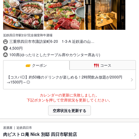
近鉄四日市駅2分!完全個室和牛酒場
三重県四日市市諏訪栄町6-20 1-3-A 近鉄湯の山…
4,500円
100席(ゆったりとしたテーブル席やカウンター席あり)
クーポン
コース
【コスパ◎】約50種のドリンクが楽しめる！2時間飲み放題が2000円
→1500円～◎
カレンダーの更新に失敗しました。
下記ボタンを押して空席状況を更新してください。
空席状況を更新する
居酒屋
近鉄四日市
肉ビストロ庵 Nick 別邸 四日市駅前店