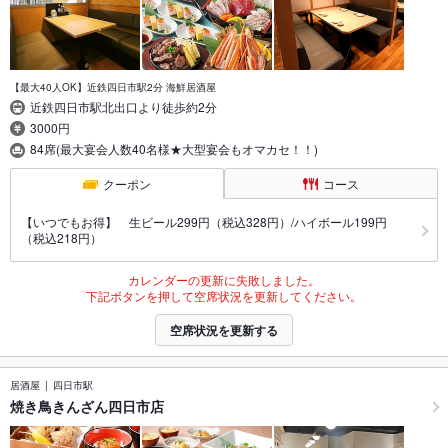
【最大40人OK】近鉄四日市駅2分 海鮮居酒屋
近鉄四日市駅北出口より徒歩約2分
3000円
84席(最大宴会人数40名様★大型宴会もオマカセ！！)
クーポン
コース
【いつでもお得】 生ビール299円（税込328円）/ハイボール199円
（税込218円）
カレンダーの更新に失敗しました。
下記ボタンを押して空席状況を更新してください。
空席状況を更新する
居酒屋
四日市駅
焼き鳥きんざん四日市店