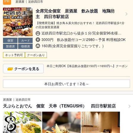
PR
居酒屋
近鉄四日市
全席完全個室 居酒屋 飲み放題 地鶏坊
主 四日市駅前店
【喫煙席完備】焼き鳥＆炭火焼がおすすめ！ 近鉄四日市駅徒歩1分
の完全個室居酒屋
近鉄四日市駅北口から徒歩１分/完全個室96名様…
3000円 飲み放題付コース\2980～予算 料理相談OK
個室
カード
160席(全席完全個室掘りごたつです。)
禁煙席
喫煙席
ネット予約可
クーポンあり
本日ご利用OK【単品飲み放題2150円⇒1650円へ】クーポン
クーポンを見る
本日お席空いてます！
2
名～
居酒屋
近鉄四日市
天ぷらとおでん 個室 天串（TENGUSHI） 四日市駅前店