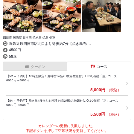
四日市 居酒屋 日本酒 焼き鳥 焼鳥 個室
近鉄近鉄四日市駅北口より徒歩約7分【焼き鳥/飲…
4500円
58席
クーポン
コース
【5/1～予約可】18時迄限定！お料理14品2H飲み放題付(L.O.30分前)「遊」コース
6000円→5000円
5,000円
（税込）
【5/1～予約可】焼き鳥4種含むお料理14品2H飲み放題付(L.O.30分前)「花」コース
6000円→5500円
5,500円
（税込）
カレンダーの更新に失敗しました。
下記ボタンを押して空席状況を更新してください。