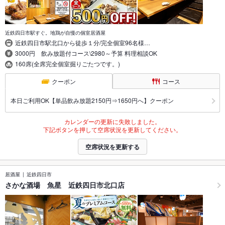
近鉄四日市駅すぐ。地鶏が自慢の個室居酒屋
近鉄四日市駅北口から徒歩１分/完全個室96名様…
3000円 飲み放題付コース\2980～予算 料理相談OK
160席(全席完全個室掘りごたつです。)
クーポン
コース
本日ご利用OK【単品飲み放題2150円⇒1650円へ】クーポン
カレンダーの更新に失敗しました。
下記ボタンを押して空席状況を更新してください。
空席状況を更新する
居酒屋
近鉄四日市
さかな酒場 魚星 近鉄四日市北口店