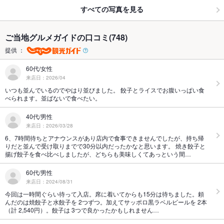
すべての写真を見る
ご当地グルメガイドの口コミ(748)
提供 ：
60代/女性
来店日：2026/04
いつも並んでいるのでやはり並びました。 餃子とライスでお腹いっぱい食
べられます。並ばないで食べたい。
40代/男性
来店日：2026/03/28
6、7時間待ちとアナウンスがあり店内で食事できませんでしたが、持ち帰
りだと並んで受け取りまでで30分以内だったかなと思います。 焼き餃子と
揚げ餃子を食べ比べしましたが、どちらも美味しくてあっという間…
60代/男性
来店日：2024/08/31
今回は一時間ぐらい待って入店。席に着いてからも15分は待ちました。頼
んだのは焼餃子と水餃子を 2つずつ。加えてサッポロ黒ラベルビールを 2本
（計 2,540円）。餃子は 3つで良かったかもしれません…