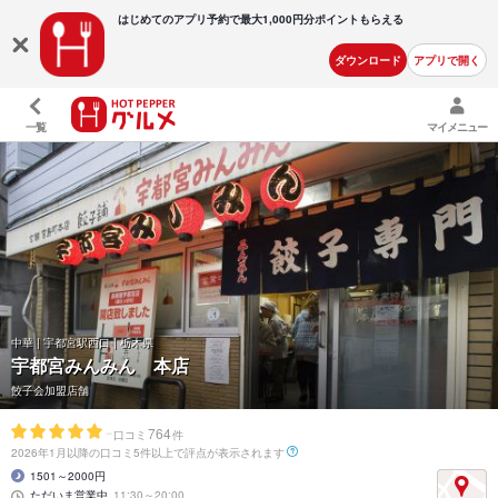
はじめてのアプリ予約で最大
1,000円分ポイントもらえる
ダウンロード
アプリで開く
一覧
マイメニュー
中華 | 宇都宮駅西口 | 栃木県
宇都宮みんみん 本店
餃子会加盟店舗
-
764
口コミ
件
2026年1月以降の口コミ5件以上で評点が表示されます
1501～2000円
ただいま営業中
11:30～20:00