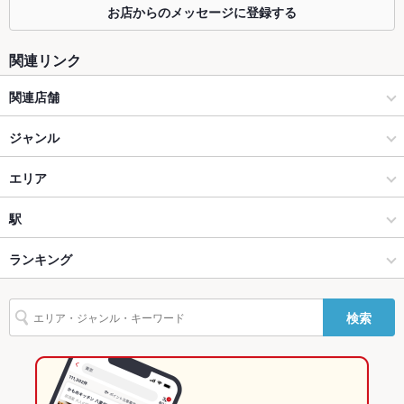
お店からのメッセージに登録する
座敷
なし
掘りごたつ
なし
関連リンク
カウンター
なし
関連店舗
ソファー
なし
宇都宮みんみん
ジャンル
テラス席
なし
中華
エリア
貸切
貸切不可
飲茶・点心・餃子
宇都宮駅西口
駅
設備
宇都宮 × 中華
宇都宮駅西口 × 中華
宇都宮駅
ランキング
Wi-Fi
未確認
宇都宮 × 飲茶・点心・餃子
宇都宮駅西口 × 飲茶・点心・餃子
栃木のグルメランキング
バリアフリ
なし
検索
ー
宇都宮駅 × 中華
栃木
栃木の中華ランキング
駐車場
あり ： 提携駐車場あり（お食事の方のみ1時間無料）
宇都宮駅 × 飲茶・点心・餃子
栃木 × 中華
栃木の飲茶・点心・餃子ランキング
その他設備
－