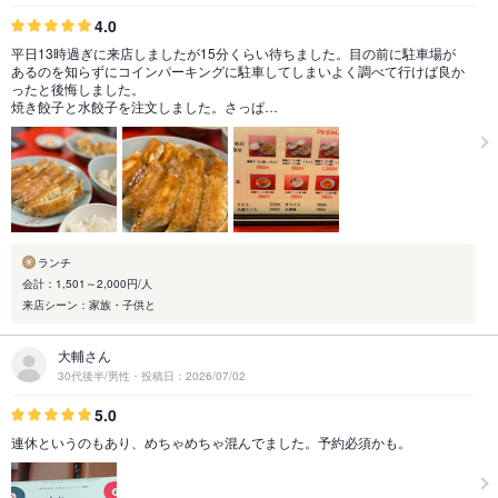
4.0
平日13時過ぎに来店しましたが15分くらい待ちました。目の前に駐車場が
あるのを知らずにコインパーキングに駐車してしまいよく調べて行けば良か
ったと後悔しました。
焼き餃子と水餃子を注文しました。さっぱ…
ランチ
会計：1,501～2,000円/人
来店シーン：家族・子供と
大輔さん
30代後半/男性・投稿日：2026/07/02
5.0
連休というのもあり、めちゃめちゃ混んでました。予約必須かも。