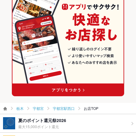
栃木 × 飲茶・点心・餃子
宇都宮のグルメランキング
その他
飲み放題
なし
宇都宮の中華ランキング
食べ放題
なし
宇都宮の飲茶・点心・餃子ランキング
お子様連れ
お子様連れ歓迎
宇都宮駅西口のグルメランキング
ウェディン
－
グパーティ
ー二次会
備考
－
栃木
宇都宮
宇都宮駅西口
お店TOP
夏のポイント還元祭2026
最大15,000ポイント還元