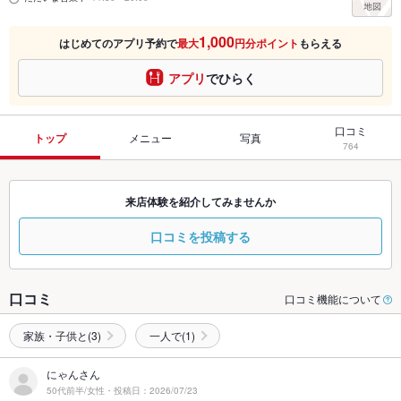
1,000
はじめてのアプリ予約で
最大
円分ポイント
もらえる
アプリ
でひらく
口コミ
トップ
メニュー
写真
764
来店体験を紹介してみませんか
口コミを投稿する
口コミ
口コミ機能について
家族・子供と(3)
一人で(1)
にゃんさん
50代前半/女性・投稿日：2026/07/23