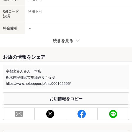
QRコード
利用不可
決済
料金備考
－
続きを見る
たばこ
お店の情報をシェア
禁煙・喫煙
未確認
宇都宮みんみん 本店
※2020年4月1日～受動喫煙対策に関する法律が施行されています。正しい情報はお店へお問い
栃木県宇都宮市馬場通り４-2-3
合わせください。
https://www.hotpepper.jp/strJ000102295/
お席
総席数
37席
お店情報をコピー
最大宴会収
37人
容人数
個室
なし