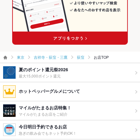
荻窪駅 × 中華
東京 × 飲茶・点心・餃子
荻窪駅 × 飲茶・点心・餃子
東京
吉祥寺・荻窪・三鷹
荻窪
お店TOP
夏のポイント還元祭2026
最大15,000ポイント還元
ホットペッパーグルメについて
マイルがたまるお店特集！
マイルがたまるお店をご紹介
今日明日予約できるお店
急ぎの飲み会でもネット予約OK！