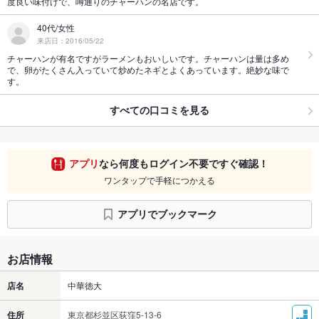
度良い味付けで、噂通りのチャーハンの名店です。
40代/女性
来店日：2016/05/22
チャーハンが有名ですがラーメンもおいしいです。チャーハンは量は多め
で、卵がたくさん入っていて炒めたネギとよくあっています。絶妙な味で
す。
すべての口コミを見る
アプリ
なら何度もログイン不要ですぐ確認！
ワンタップで手軽につかえる
アプリでブックマーク
お店情報
店名
中華徳大
住所
東京都杉並区荻窪5-13-6