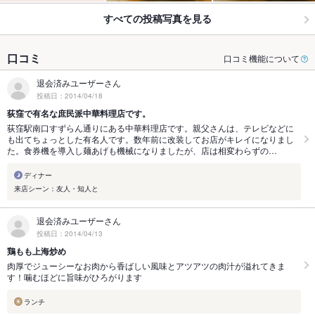
すべての投稿写真を見る
口コミ
口コミ機能について
退会済みユーザーさん
投稿日：2014/04/18
荻窪で有名な庶民派中華料理店です。
荻窪駅南口すずらん通りにある中華料理店です。親父さんは、テレビなどに
も出てちょっとした有名人です。数年前に改装してお店がキレイになりまし
た。食券機を導入し麺あげも機械になりましたが、店は相変わらずの…
ディナー
来店シーン：友人・知人と
退会済みユーザーさん
投稿日：2014/04/13
鶏もも上海炒め
肉厚でジューシーなお肉から香ばしい風味とアツアツの肉汁が溢れてきま
す！噛むほどに旨味がひろがります
ランチ