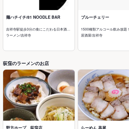
麺ハチイチ/81 NOODLE BAR
ブルーチェリー
吉祥寺駅徒歩3分の食にこだわる日本酒…
1500種類アルコール飲み放題
ラーメン/吉祥寺
居酒屋/吉祥寺
荻窪のラーメンのお店
野方ホープ 荻窪店
らーめん 高尾