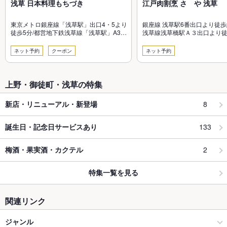
浅草 日本料理もちづき
江戸肉割烹 さゝや 浅草
東京メトロ銀座線「浅草駅」出口4・5より
銀座線 浅草駅6番出口より徒歩
徒歩5分/都営地下鉄浅草線「浅草駅」A3出
浅草線浅草橋駅Ａ３出口より徒
口より徒歩5分
ネット予約
クーポン
ネット予約
上野・御徒町・浅草の特集
8
新店・リニューアル・新登場
133
誕生日・記念日サービスあり
2
梅酒・果実酒・カクテル
特集一覧を見る
関連リンク
ジャンル