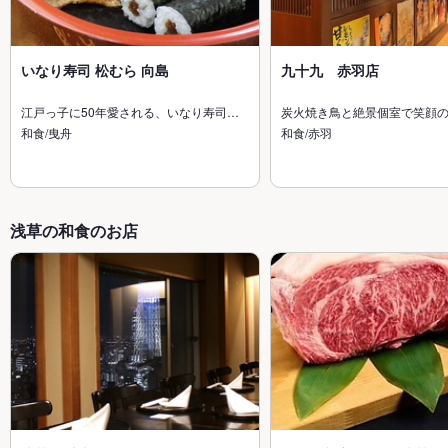
いなり寿司 松むら 向島
九十九 赤羽店
江戸っ子に50年愛される、いなり寿司…
炭火焼き鳥と絶景個室で笑顔
和食/曳舟
和食/赤羽
浅草の和食のお店