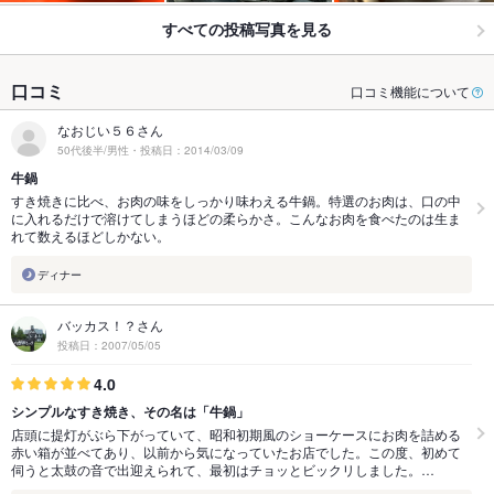
すべての投稿写真を見る
口コミ
口コミ機能について
なおじい５６さん
50代後半/男性・投稿日：2014/03/09
牛鍋
すき焼きに比べ、お肉の味をしっかり味わえる牛鍋。特選のお肉は、口の中
に入れるだけで溶けてしまうほどの柔らかさ。こんなお肉を食べたのは生ま
れて数えるほどしかない。
ディナー
バッカス！？さん
投稿日：2007/05/05
4.0
シンプルなすき焼き、その名は「牛鍋」
店頭に提灯がぶら下がっていて、昭和初期風のショーケースにお肉を詰める
赤い箱が並べてあり、以前から気になっていたお店でした。この度、初めて
伺うと太鼓の音で出迎えられて、最初はチョッとビックリしました。…