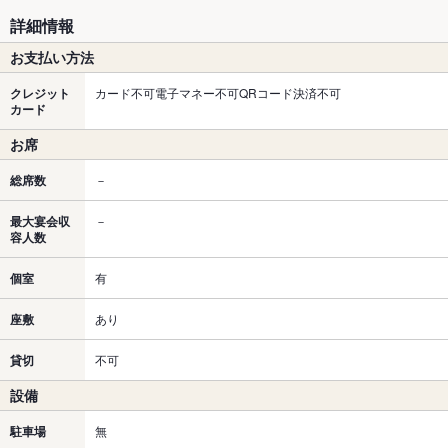
詳細情報
お支払い方法
クレジット
カード不可電子マネー不可QRコード決済不可
カード
お席
総席数
－
最大宴会収
－
容人数
個室
有
座敷
あり
貸切
不可
設備
駐車場
無