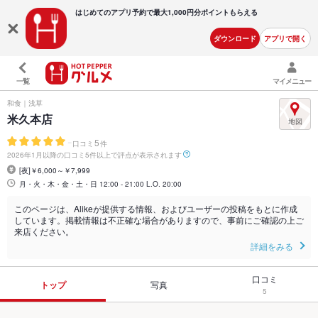
はじめてのアプリ予約で最大
1,000円分ポイントもらえる
ダウンロード
アプリで開く
一覧
マイメニュー
和食｜浅草
米久本店
-
5
口コミ
件
2026年1月以降の口コミ5件以上で評点が表示されます
[夜]￥6,000～￥7,999
月・火・木・金・土・日 12:00 - 21:00 L.O. 20:00
このページは、Alikeが提供する情報、およびユーザーの投稿をもとに作成
しています。掲載情報は不正確な場合がありますので、事前にご確認の上ご
来店ください。
詳細をみる
口コミ
トップ
写真
5