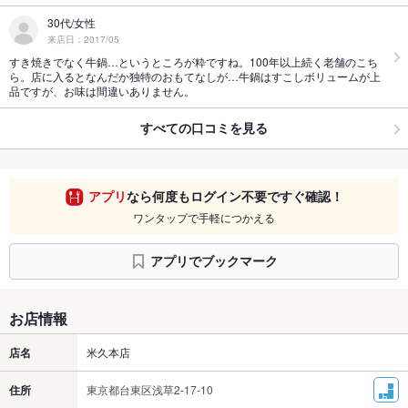
30代/女性
来店日：2017/05
すき焼きでなく牛鍋…というところが粋ですね。100年以上続く老舗のこち
ら。店に入るとなんだか独特のおもてなしが…牛鍋はすこしボリュームが上
品ですが、お味は間違いありません。
すべての口コミを見る
アプリ
なら何度もログイン不要ですぐ確認！
ワンタップで手軽につかえる
アプリでブックマーク
お店情報
店名
米久本店
住所
東京都台東区浅草2-17-10