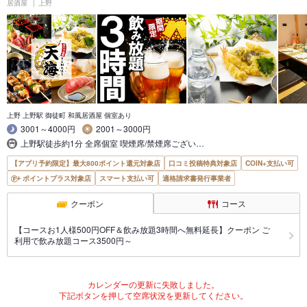
居酒屋
上野
上野 上野駅 御徒町 和風居酒屋 個室あり
3001～4000円
2001～3000円
上野駅徒歩約1分 全席個室 喫煙席/禁煙席ござい…
【アプリ予約限定】最大800ポイント還元対象店
口コミ投稿特典対象店
COIN+支払い可
ポイントプラス対象店
スマート支払い可
適格請求書発行事業者
クーポン
コース
【コースお1人様500円OFF＆飲み放題3時間へ無料延長】クーポン ご
利用で飲み放題コース3500円～
カレンダーの更新に失敗しました。
下記ボタンを押して空席状況を更新してください。