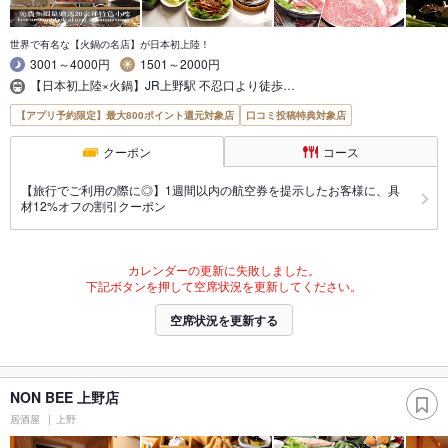
世界で有名な【火鍋の名店】が日本初上陸！
3001～4000円
1501～2000円
【日本初上陸×火鍋】JR上野駅 不忍口より徒歩…
【アプリ予約限定】最大800ポイント還元対象店
口コミ投稿特典対象店
クーポン
コース
【旅行でご利用の際に◎】1週間以内の航空券を提示したお客様に、具
材12%オフの割引クーポン
カレンダーの更新に失敗しました。
下記ボタンを押して空席状況を更新してください。
空席状況を更新する
NON BEE 上野店
居酒屋
上野