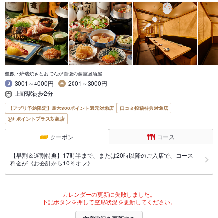
釜飯・炉端焼きとおでんが自慢の個室居酒屋
3001～4000円
2001～3000円
上野駅徒歩2分
【アプリ予約限定】最大800ポイント還元対象店
口コミ投稿特典対象店
ポイントプラス対象店
クーポン
コース
【早割＆遅割特典】17時半まで、または20時以降のご入店で、コース
料金が《お会計から10％オフ》
カレンダーの更新に失敗しました。
下記ボタンを押して空席状況を更新してください。