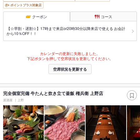
ポイントプラス対象店
クーポン
コース
【☆早割・遅割☆】17時まで来店or20時30分以降来店で使える お会計
から10％OFF！！
カレンダーの更新に失敗しました。
下記ボタンを押して空席状況を更新してください。
空席状況を更新する
完全個室完備 牛たんと炊き立て釜飯 権兵衛 上野店
居酒屋
上野