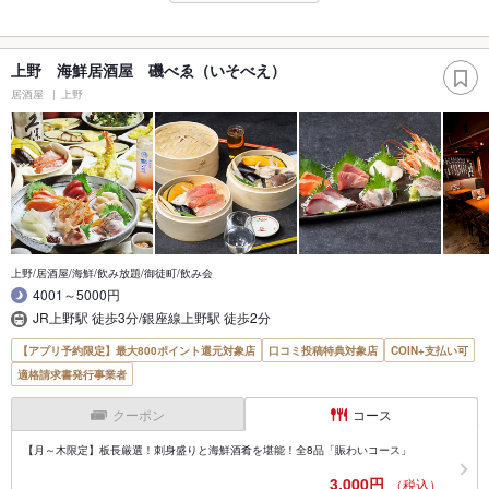
上野 海鮮居酒屋 磯べゑ（いそべえ）
居酒屋
上野
上野/居酒屋/海鮮/飲み放題/御徒町/飲み会
4001～5000円
JR上野駅 徒歩3分/銀座線上野駅 徒歩2分
【アプリ予約限定】最大800ポイント還元対象店
口コミ投稿特典対象店
COIN+支払い可
適格請求書発行事業者
クーポン
コース
【月～木限定】板長厳選！刺身盛りと海鮮酒肴を堪能！全8品「賑わいコース」
3,000円
（税込）