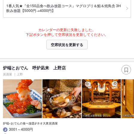
1番人気★『全150品食べ飲み放題コース』マグロブリ＆鮨＆焼鳥含 3H
飲み放題【5000円→4000円】
カレンダーの更新に失敗しました。
下記ボタンを押して空席状況を更新してください。
空席状況を更新する
炉端とおでん 呼炉凪来 上野店
居酒屋
上野
炉端×おでんの食べ放題♪ネオ大衆居酒屋
3001～4000円