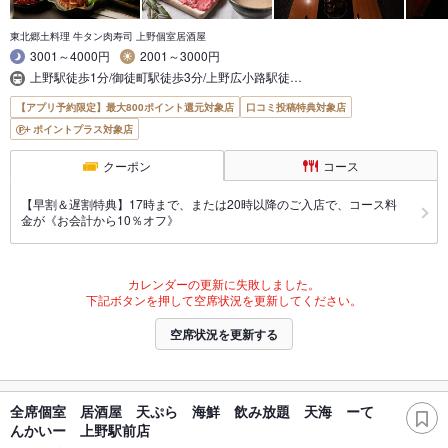
東北郷土料理 牛タン肉寿司 上野個室居酒屋
3001～4000円
2001～3000円
上野駅徒歩1分/御徒町駅徒歩3分/上野広小路駅徒…
【アプリ予約限定】最大800ポイント還元対象店
口コミ投稿特典対象店
ポイントプラス対象店
クーポン
コース
【早割＆遅割特典】17時まで、または20時以降のご入店で、コース料
金が《お会計から10％オフ》
カレンダーの更新に失敗しました。
下記ボタンを押して空席状況を更新してください。
空席状況を更新する
全席個室 居酒屋 天ぷら 海鮮 飲み放題 天海 ーて
んかいー 上野駅前店