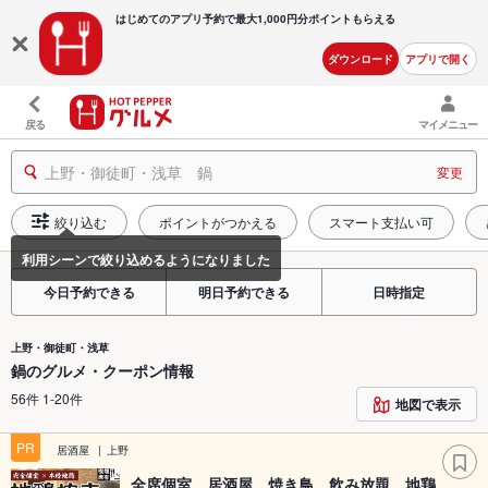
はじめてのアプリ予約で最大
1,000円分ポイントもらえる
ダウンロード
アプリで開く
戻る
マイメニュー
上野・御徒町・浅草 鍋
変更
絞り込む
ポイントがつかえる
スマート支払い可
今日予約できる
明日予約できる
日時指定
上野・御徒町・浅草
鍋のグルメ・クーポン情報
56件 1-20件
地図で表示
PR
居酒屋
上野
全席個室 居酒屋 焼き鳥 飲み放題 地鶏