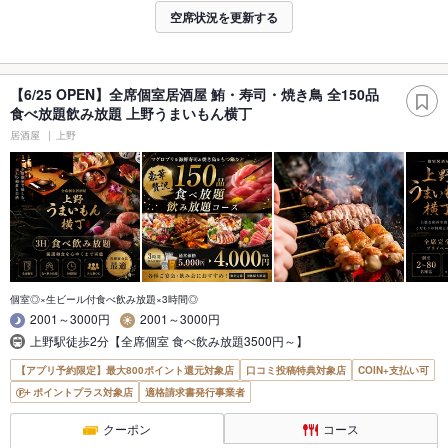
空席状況を更新する
【6/25 OPEN】全席個室居酒屋 鮪・寿司・焼き鳥 全150品
食べ放題飲み放題 上野うまいもん横丁
居酒屋
上野
個室◎×生ビール付食べ飲み放題×3時間◎
2001～3000円
2001～3000円
上野駅徒歩2分【全席個室 食べ飲み放題3500円～】
【アプリ予約限定】最大800ポイント還元対象店
口コミ投稿特典対象店
COIN+支払い可
ポイントプラス対象店
適格請求書発行事業者
クーポン
コース