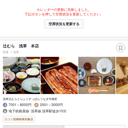
カレンダーの更新に失敗しました。
下記ボタンを押して空席状況を更新してください。
空席状況を更新する
辻むら 浅草 本店
和食
浅草
浅草辻むらとらふぐすっぽんうなぎ半個室
7001～8000円
2001～3000円
地下鉄銀座線･浅草線 浅草駅徒歩10分
口コミ投稿特典対象店