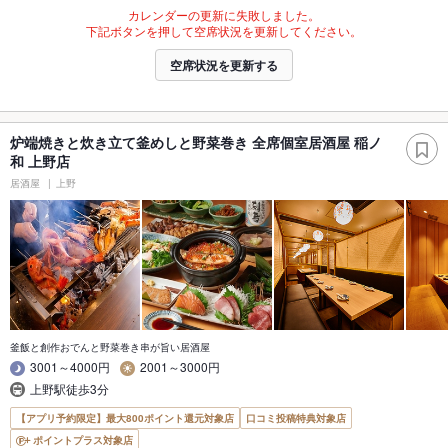
カレンダーの更新に失敗しました。
下記ボタンを押して空席状況を更新してください。
空席状況を更新する
炉端焼きと炊き立て釜めしと野菜巻き 全席個室居酒屋 稲ノ
和 上野店
居酒屋
上野
釜飯と創作おでんと野菜巻き串が旨い居酒屋
3001～4000円
2001～3000円
上野駅徒歩3分
【アプリ予約限定】最大800ポイント還元対象店
口コミ投稿特典対象店
ポイントプラス対象店