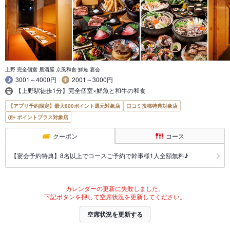
上野 完全個室 居酒屋 京風和食 鮮魚 宴会
3001～4000円
2001～3000円
【上野駅徒歩1分】完全個室×鮮魚と和牛の和食
【アプリ予約限定】最大800ポイント還元対象店
口コミ投稿特典対象店
ポイントプラス対象店
クーポン
コース
【宴会予約特典】8名以上でコースご予約で幹事様1人全額無料♪
カレンダーの更新に失敗しました。
下記ボタンを押して空席状況を更新してください。
空席状況を更新する