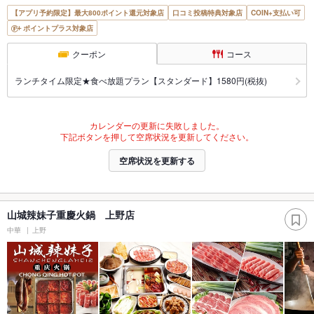
【アプリ予約限定】最大800ポイント還元対象店
口コミ投稿特典対象店
COIN+支払い可
ポイントプラス対象店
クーポン
コース
ランチタイム限定★食べ放題プラン【スタンダード】1580円(税抜)
カレンダーの更新に失敗しました。
下記ボタンを押して空席状況を更新してください。
空席状況を更新する
山城辣妹子重慶火鍋 上野店
中華
上野