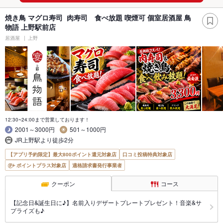
焼き鳥 マグロ寿司 肉寿司 食べ放題 喫煙可 個室居酒屋 鳥
物語 上野駅前店
居酒屋
上野
12:30~24:00まで営業しております！
2001～3000円
501～1000円
JR上野駅より徒歩2分
【アプリ予約限定】最大800ポイント還元対象店
口コミ投稿特典対象店
ポイントプラス対象店
適格請求書発行事業者
クーポン
コース
【記念日&誕生日に♪】名前入りデザートプレートプレゼント！音楽&サ
プライズも♪