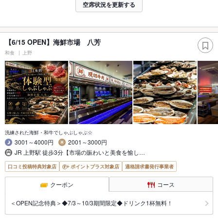
空席状況を更新する
【6/15 OPEN】海鮮市場 八芳
和食
上野
洗練された海鮮・和牛でしゃぶしゃぶ☆
3001～4000円
2001～3000円
JR 上野駅 徒歩3分【市場の賑わいと美食を愉し…
口コミ投稿特典対象店
ポイントプラス対象店
適格請求書発行事業者
クーポン
コース
＜OPEN記念特典＞◆7/3～10/3期間限定◆ドリンク1杯無料！