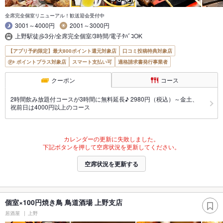
全席完全個室リニューアル！歓送迎会受付中
3001～4000円
2001～3000円
上野駅徒歩3分/全席完全個室/3時間/電子ﾀﾊﾞｺOK
【アプリ予約限定】最大800ポイント還元対象店
口コミ投稿特典対象店
ポイントプラス対象店
スマート支払い可
適格請求書発行事業者
クーポン
コース
2時間飲み放題付コースが3時間に無料延長♪ 2980円（税込）～金土、
祝前日は4000円以上のコース
カレンダーの更新に失敗しました。
下記ボタンを押して空席状況を更新してください。
空席状況を更新する
個室×100円焼き鳥 鳥道酒場 上野支店
居酒屋
上野