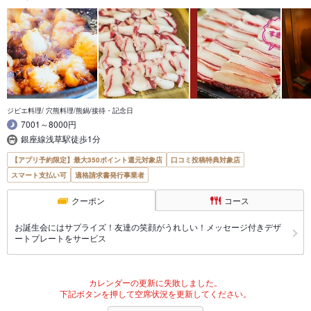
ジビエ料理/ 穴熊料理/熊鍋/接待・記念日
7001～8000円
銀座線浅草駅徒歩1分
【アプリ予約限定】最大350ポイント還元対象店
口コミ投稿特典対象店
スマート支払い可
適格請求書発行事業者
クーポン
コース
お誕生会にはサプライズ！友達の笑顔がうれしい！メッセージ付きデザ
ートプレートをサービス
カレンダーの更新に失敗しました。
下記ボタンを押して空席状況を更新してください。