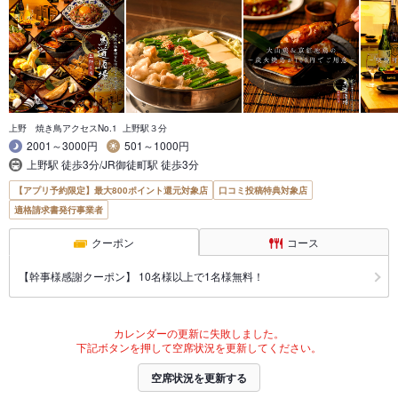
上野 焼き鳥アクセスNo.1 上野駅３分
2001～3000円
501～1000円
上野駅 徒歩3分/JR御徒町駅 徒歩3分
【アプリ予約限定】最大800ポイント還元対象店
口コミ投稿特典対象店
適格請求書発行事業者
クーポン
コース
【幹事様感謝クーポン】 10名様以上で1名様無料！
カレンダーの更新に失敗しました。
下記ボタンを押して空席状況を更新してください。
空席状況を更新する