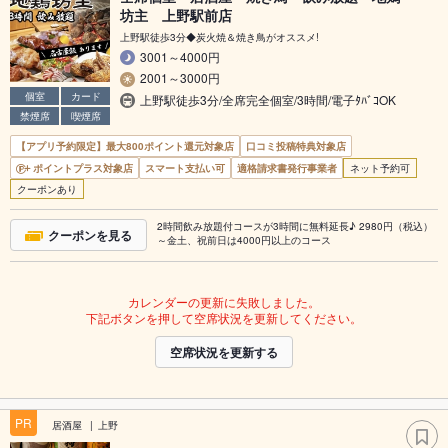
坊主 上野駅前店
上野駅徒歩3分◆炭火焼＆焼き鳥がオススメ!
3001～4000円
2001～3000円
個室
カード
上野駅徒歩3分/全席完全個室/3時間/電子ﾀﾊﾞｺOK
禁煙席
喫煙席
【アプリ予約限定】最大800ポイント還元対象店
口コミ投稿特典対象店
ポイントプラス対象店
スマート支払い可
適格請求書発行事業者
ネット予約可
クーポンあり
2時間飲み放題付コースが3時間に無料延長♪ 2980円（税込）
クーポンを見る
～金土、祝前日は4000円以上のコース
カレンダーの更新に失敗しました。
下記ボタンを押して空席状況を更新してください。
空席状況を更新する
PR
居酒屋
上野