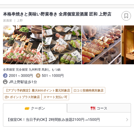
本格串焼きと美味い野菜巻き 全席個室居酒屋 匠和 上野店
居酒屋
上野
全席個室 完全個室 九州料理 馬刺し もつ鍋
2001～3000円
501～1000円
JR上野駅徒歩1分
【アプリ予約限定】最大800ポイント還元対象店
口コミ投稿特典対象店
ポイントプラス対象店
スマート支払い可
クーポン
コース
【個室OK！当日予約OK】2時間飲み放題2100円→1500円