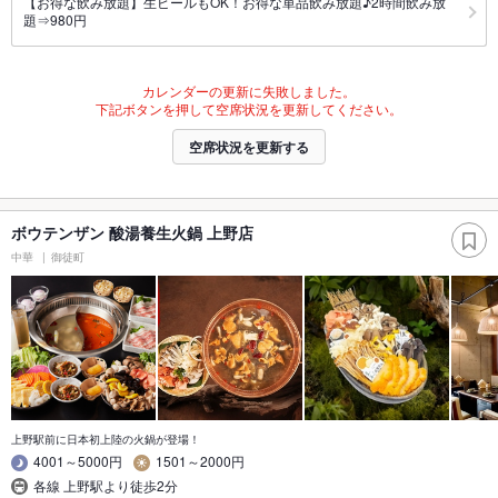
【お得な飲み放題】生ビールもOK！お得な単品飲み放題♪2時間飲み放
題⇒980円
カレンダーの更新に失敗しました。
下記ボタンを押して空席状況を更新してください。
空席状況を更新する
ボウテンザン 酸湯養生火鍋 上野店
中華
御徒町
上野駅前に日本初上陸の火鍋が登場！
4001～5000円
1501～2000円
各線 上野駅より徒歩2分