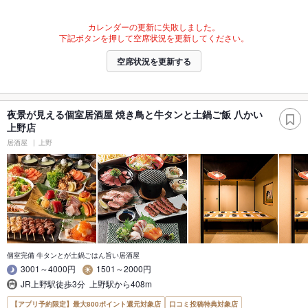
カレンダーの更新に失敗しました。
下記ボタンを押して空席状況を更新してください。
空席状況を更新する
夜景が見える個室居酒屋 焼き鳥と牛タンと土鍋ご飯 八かい
上野店
居酒屋
上野
個室完備 牛タンとが土鍋ごはん旨い居酒屋
3001～4000円
1501～2000円
JR上野駅徒歩3分 上野駅から408m
【アプリ予約限定】最大800ポイント還元対象店
口コミ投稿特典対象店