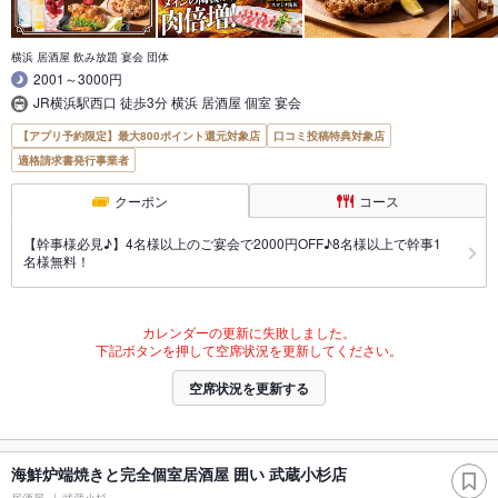
横浜 居酒屋 飲み放題 宴会 団体
2001～3000円
JR横浜駅西口 徒歩3分 横浜 居酒屋 個室 宴会
【アプリ予約限定】最大800ポイント還元対象店
口コミ投稿特典対象店
適格請求書発行事業者
クーポン
コース
【幹事様必見♪】4名様以上のご宴会で2000円OFF♪8名様以上で幹事1
名様無料！
カレンダーの更新に失敗しました。
下記ボタンを押して空席状況を更新してください。
空席状況を更新する
海鮮炉端焼きと完全個室居酒屋 囲い 武蔵小杉店
居酒屋
武蔵小杉