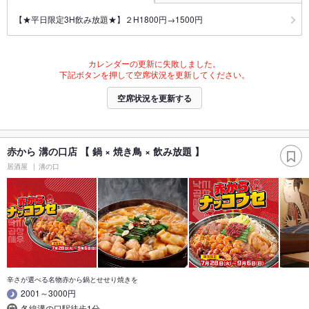
【★平日限定3H飲み放題★】２H1800円→1500円
カレンダーの更新に失敗しました。
下記ボタンを押して空席状況を更新してください。
空席状況を更新する
赤から 溝の口店 【 鍋 × 焼き鳥 × 飲み放題 】
居酒屋
溝の口
辛さが選べる名物赤から鍋とせせり焼きを
2001～3000円
各線溝の口駅徒歩1分