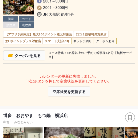
2001～3000円
2001～3000円
JR 大船駅 徒歩1分
個室
カード
禁煙席
喫煙席
【アプリ予約限定】最大800ポイント還元対象店
口コミ投稿特典対象店
ポイントプラス対象店
スマート支払い可
ネット予約可
クーポンあり
コース特典！8名様以上のご予約で幹事様1名分【無料サービ
クーポンを見る
ス】
カレンダーの更新に失敗しました。
下記ボタンを押して空席状況を更新してください。
空席状況を更新する
博多 おおやま もつ鍋 横浜店
和食
みなとみらい