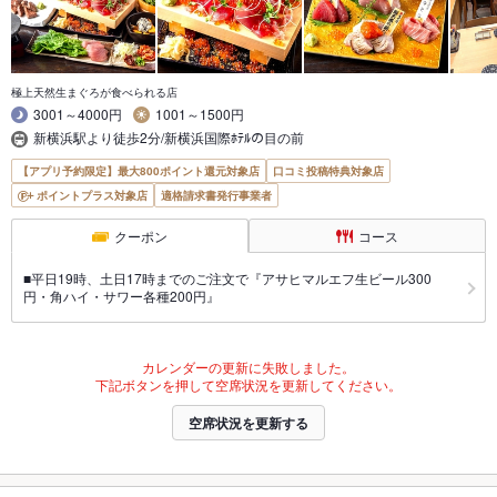
極上天然生まぐろが食べられる店
3001～4000円
1001～1500円
新横浜駅より徒歩2分/新横浜国際ﾎﾃﾙの目の前
【アプリ予約限定】最大800ポイント還元対象店
口コミ投稿特典対象店
ポイントプラス対象店
適格請求書発行事業者
クーポン
コース
■平日19時、土日17時までのご注文で『アサヒマルエフ生ビール300
円・角ハイ・サワー各種200円』
カレンダーの更新に失敗しました。
下記ボタンを押して空席状況を更新してください。
空席状況を更新する