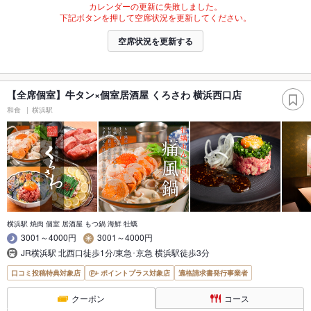
カレンダーの更新に失敗しました。
下記ボタンを押して空席状況を更新してください。
空席状況を更新する
【全席個室】牛タン×個室居酒屋 くろさわ 横浜西口店
和食
横浜駅
横浜駅 焼肉 個室 居酒屋 もつ鍋 海鮮 牡蠣
3001～4000円
3001～4000円
JR横浜駅 北西口徒歩1分/東急･京急 横浜駅徒歩3分
口コミ投稿特典対象店
ポイントプラス対象店
適格請求書発行事業者
クーポン
コース