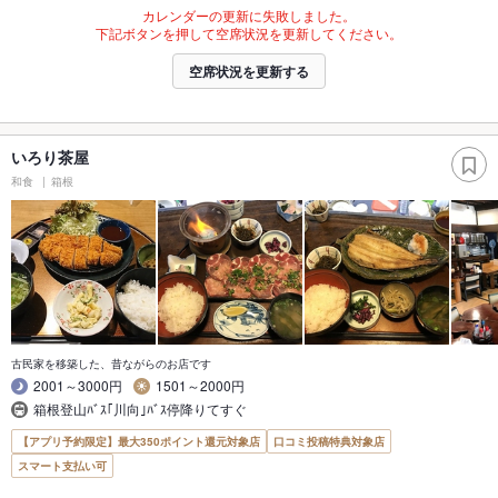
カレンダーの更新に失敗しました。
下記ボタンを押して空席状況を更新してください。
空席状況を更新する
いろり茶屋
和食
箱根
古民家を移築した、昔ながらのお店です
2001～3000円
1501～2000円
箱根登山ﾊﾞｽ｢川向｣ﾊﾞｽ停降りてすぐ
【アプリ予約限定】最大350ポイント還元対象店
口コミ投稿特典対象店
スマート支払い可