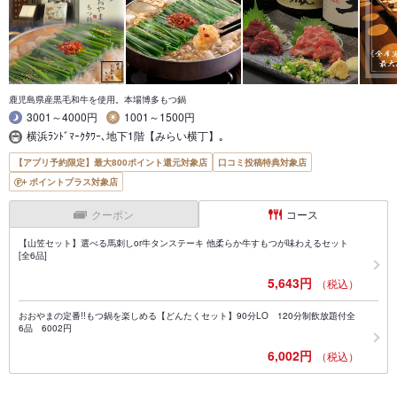
鹿児島県産黒毛和牛を使用。本場博多もつ鍋
3001～4000円
1001～1500円
横浜ﾗﾝﾄﾞﾏｰｸﾀﾜｰ､地下1階【みらい横丁】｡
【アプリ予約限定】最大800ポイント還元対象店
口コミ投稿特典対象店
ポイントプラス対象店
クーポン
コース
【山笠セット】選べる馬刺しor牛タンステーキ 他柔らか牛すもつが味わえるセット
[全6品]
5,643円
（税込）
おおやまの定番!!もつ鍋を楽しめる【どんたくセット】90分LO 120分制飲放題付全
6品 6002円
6,002円
（税込）