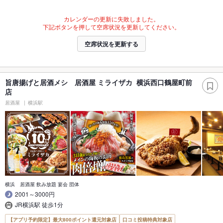
カレンダーの更新に失敗しました。
下記ボタンを押して空席状況を更新してください。
空席状況を更新する
旨唐揚げと居酒メシ 居酒屋 ミライザカ 横浜西口鶴屋町前
店
居酒屋
横浜駅
横浜 居酒屋 飲み放題 宴会 団体
2001～3000円
JR横浜駅 徒歩1分
【アプリ予約限定】最大800ポイント還元対象店
口コミ投稿特典対象店