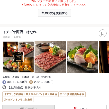
カレンダーの更新に失敗しました。
下記ボタンを押して空席状況を更新してください。
空席状況を更新する
イチゴヤ商店 はなれ
居酒屋
新横浜
新横浜 居酒屋 日本酒 肉 鍋 歓送迎会
3001～4000円
2001～3000円
【全席個室】新横浜駅1分
【アプリ予約限定】最大800ポイント還元対象店
口コミ投稿特典対象店
ポイントプラス対象店
クーポン
コース