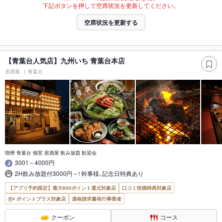
下記ボタンを押して空席状況を更新してください。
空席状況を更新する
【青葉台人気店】九州いち 青葉台本店
居酒屋
青葉台
喫煙 青葉台 個室 居酒屋 飲み放題 歓迎会
3001～4000円
2H飲み放題付3000円～! 幹事様､記念日特典あり
【アプリ予約限定】最大800ポイント還元対象店
口コミ投稿特典対象店
ポイントプラス対象店
適格請求書発行事業者
クーポン
コース