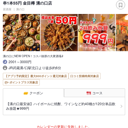
串1本55円 金目樽 溝の口店
居酒屋
溝の口
溝の口にNEW OPEN！コスパ抜群の大衆酒場♪
2001～3000円
JR武蔵溝ﾉ口駅北口より徒歩約6分
【アプリ予約限定】最大800ポイント還元対象店
口コミ投稿特典対象店
ポイントプラス対象店
クーポン
コース
【溝の口最安値】ハイボールに焼酎、ワインなど約40種が120分単品飲
み放題★999円
カレンダーの更新に失敗しました。