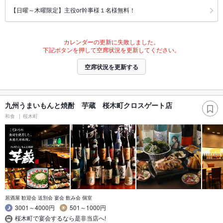
【日曜～木曜限定】主役or幹事様１名様無料！
カレンダーの更新に失敗しました。
下記ボタンを押して空席状況を更新してください。
空席状況を更新する
九州うまいもんと焼酎 芋蔵 桜木町クロスゲート店
和食
桜木町
居酒屋 歓迎会 送別会 宴会 飲み会 個室
3001～4000円
501～1000円
桜木町で宴会するなら是非当店へ!