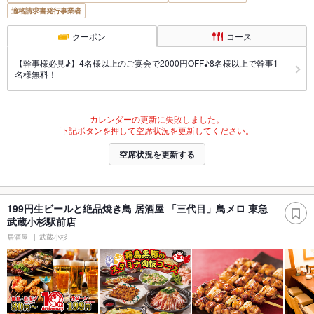
適格請求書発行事業者
クーポン
コース
【幹事様必見♪】4名様以上のご宴会で2000円OFF♪8名様以上で幹事1
名様無料！
カレンダーの更新に失敗しました。
下記ボタンを押して空席状況を更新してください。
空席状況を更新する
199円生ビールと絶品焼き鳥 居酒屋 「三代目」鳥メロ 東急
武蔵小杉駅前店
居酒屋
武蔵小杉