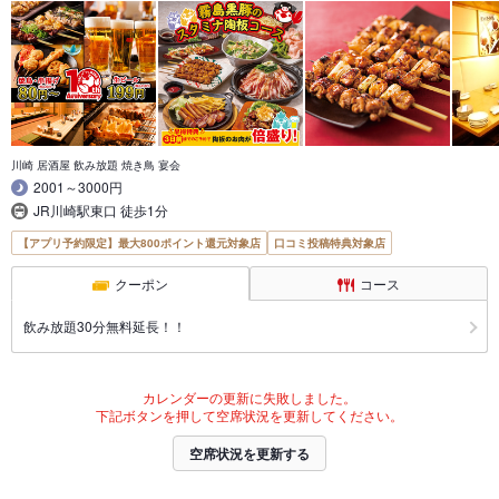
川崎 居酒屋 飲み放題 焼き鳥 宴会
2001～3000円
JR川崎駅東口 徒歩1分
【アプリ予約限定】最大800ポイント還元対象店
口コミ投稿特典対象店
クーポン
コース
飲み放題30分無料延長！！
カレンダーの更新に失敗しました。
下記ボタンを押して空席状況を更新してください。
空席状況を更新する