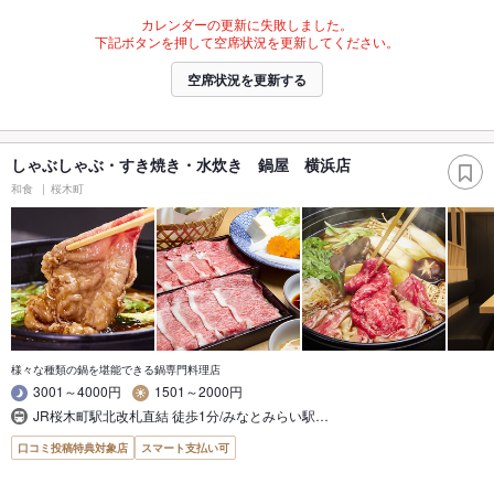
カレンダーの更新に失敗しました。
下記ボタンを押して空席状況を更新してください。
空席状況を更新する
しゃぶしゃぶ・すき焼き・水炊き 鍋屋 横浜店
和食
桜木町
様々な種類の鍋を堪能できる鍋専門料理店
3001～4000円
1501～2000円
JR桜木町駅北改札直結 徒歩1分/みなとみらい駅…
口コミ投稿特典対象店
スマート支払い可