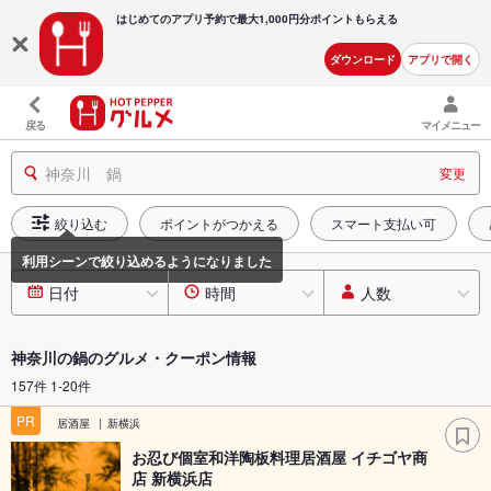
はじめてのアプリ予約で最大
1,000円分ポイントもらえる
ダウンロード
アプリで開く
戻る
マイメニュー
神奈川 鍋
変更
絞り込む
ポイントがつかえる
スマート支払い可
日付
時間
人数
神奈川の鍋のグルメ・クーポン情報
157件 1-20件
PR
居酒屋
新横浜
お忍び個室和洋陶板料理居酒屋 イチゴヤ商
店 新横浜店