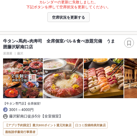
カレンダーの更新に失敗しました。
下記ボタンを押して空席状況を更新してください。
空席状況を更新する
牛タン×馬肉×肉寿司 全席個室バル＆食べ放題完備 うま
囲藤沢駅南口店
居酒屋
藤沢
【牛タン専門店】全席個室!
3001～4000円
藤沢駅南口徒歩5分【全室個室】
【アプリ予約限定】最大800ポイント還元対象店
口コミ投稿特典対象店
適格請求書発行事業者