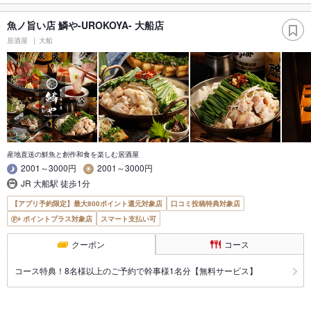
魚ノ旨い店 鱗や-UROKOYA- 大船店
居酒屋
大船
産地直送の鮮魚と創作和食を楽しむ居酒屋
2001～3000円
2001～3000円
JR 大船駅 徒歩1分
【アプリ予約限定】最大800ポイント還元対象店
口コミ投稿特典対象店
ポイントプラス対象店
スマート支払い可
クーポン
コース
コース特典！8名様以上のご予約で幹事様1名分【無料サービス】