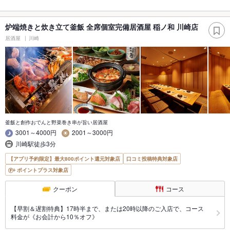
炉端焼きと炊き立て釜飯 全席個室完備居酒屋 稲ノ和 川崎店
居酒屋
川崎
釜飯と創作おでんと野菜巻き串が旨い居酒屋
3001～4000円
2001～3000円
川崎駅徒歩3分
【アプリ予約限定】最大800ポイント還元対象店
口コミ投稿特典対象店
ポイントプラス対象店
クーポン
コース
【早割＆遅割特典】17時半まで、または20時以降のご入店で、コース
料金が《お会計から10％オフ》