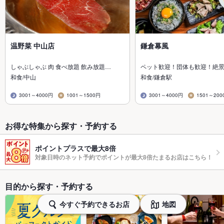
温野菜 中山店
鎌倉幕風
しゃぶしゃぶ 肉 食べ放題 飲み放題…
ペット歓迎！団体も歓迎！絶
和食/中山
和食/鎌倉駅
3001～4000円
1001～1500円
3001～4000円
1501～200
お得な特集から探す・予約する
ポイントプラスで最大8倍
対象日時のネット予約でポイントが最大8倍たまるお店はこちら！
目的から探す・予約する
今すぐ予約できるお店
地図