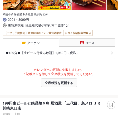
武蔵小杉 居酒屋 飲み放題 焼き鳥 団体
2001～3000円
東急東横線･目黒線武蔵小杉駅 南口徒歩1分
【アプリ予約限定】最大800ポイント還元対象店
口コミ投稿特典対象店
クーポン
コース
◆120分◆【生ビール付飲み放題】1,980円（税込）
カレンダーの更新に失敗しました。
下記ボタンを押して空席状況を更新してください。
空席状況を更新する
199円生ビールと絶品焼き鳥 居酒屋 「三代目」鳥メロ ＪＲ
川崎東口店
居酒屋
川崎