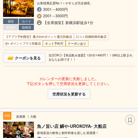
お客様満足度No.1！やすらぎ完全個室。
3001～4000円
2001～3000円
個室
カード
【全席個室】新横浜駅徒歩1分
禁煙席
喫煙席
【アプリ予約限定】最大800ポイント還元対象店
口コミ投稿特典対象店
ポイントプラス対象店
ネット予約可
クーポンあり
当日OK◎【単品飲み放題】120分1480円！！3杯以上飲まれ
クーポンを見る
るならお得です！！
カレンダーの更新に失敗しました。
下記ボタンを押して空席状況を更新してください。
空席状況を更新する
PR
居酒屋
大船
魚ノ旨い店 鱗や-UROKOYA- 大船店
産地直送の鮮魚と創作和食を楽しむ居酒屋！