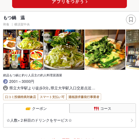
もつ鍋 温
和食
横須賀中央
絶品もつ鍋と釣り人店主の釣人料理居酒屋
2001～3000円
県立大学駅より徒歩3分｡県立大学駅入口交差点近…
口コミ投稿特典対象店
スマート支払い可
適格請求書発行事業者
クーポン
コース
☆人数×２杯目のドリンクをサービス☆