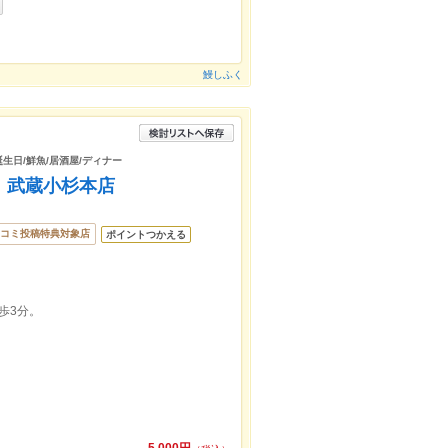
鰻しふく
誕生日/鮮魚/居酒屋/ディナー
T）武蔵小杉本店
コミ投稿特典対象店
ポイントつかえる
歩3分。