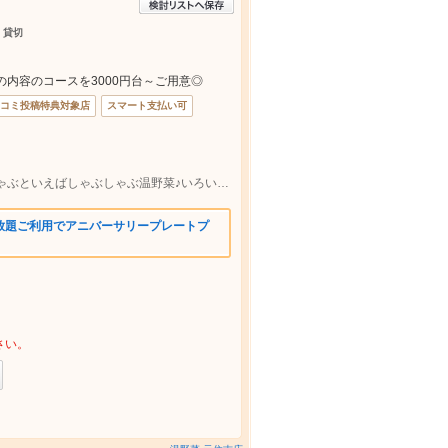
 貸切
内容のコースを3000円台～ご用意◎
コミ投稿特典対象店
スマート支払い可
東急東横線元住吉駅 徒歩１分/しゃぶしゃぶといえばしゃぶしゃぶ温野菜♪いろいろ選べる食べ放題や宴会コースも◎
放題ご利用でアニバーサリープレートプ
さい。