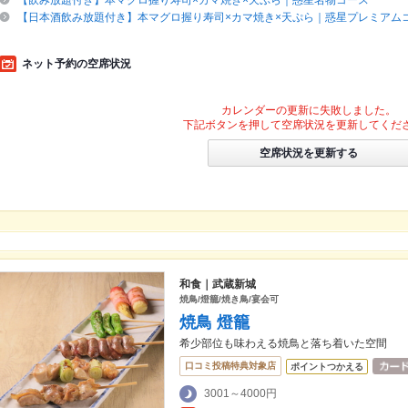
【飲み放題付き】本マグロ握り寿司×カマ焼き×天ぷら｜惑星名物コース
【日本酒飲み放題付き】本マグロ握り寿司×カマ焼き×天ぷら｜惑星プレミアム
ネット予約の空席状況
カレンダーの更新に失敗しました。
下記ボタンを押して空席状況を更新してくだ
空席状況を更新する
和食｜武蔵新城
焼鳥/燈籠/焼き鳥/宴会可
焼鳥 燈籠
希少部位も味わえる焼鳥と落ち着いた空間
口コミ投稿特典対象店
ポイントつかえる
3001～4000円