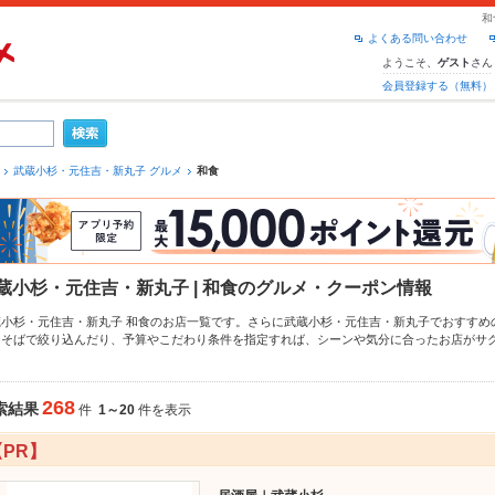
和
よくある問い合わせ
ようこそ、
さん
ゲスト
会員登録する（無料）
武蔵小杉・元住吉・新丸子 グルメ
和食
蔵小杉・元住吉・新丸子 | 和食のグルメ・クーポン情報
蔵小杉・元住吉・新丸子 和食のお店一覧です。さらに武蔵小杉・元住吉・新丸子でおすすめ
・そば
で絞り込んだり、予算やこだわり条件を指定すれば、シーンや気分に合ったお店がサ
クーポンはもちろん、こだわりメニュー
ちらし寿司
、
とんかつ
、
天ぷら
や季節のおすすめ料
！24時間使える簡単便利なネット予約が使えるお店も拡大中です。友達どうしの飲み会にも
利にホットペッパーグルメをご利用ください。
268
索結果
件
1～20
件を表示
【PR】