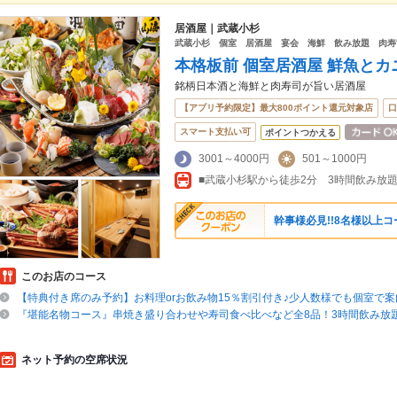
居酒屋｜武蔵小杉
武蔵小杉 個室 居酒屋 宴会 海鮮 飲み放題 肉寿
本格板前 個室居酒屋 鮮魚とカ
銘柄日本酒と海鮮と肉寿司が旨い居酒屋
【アプリ予約限定】最大800ポイント還元対象店
口
スマート支払い可
ポイントつかえる
3001～4000円
501～1000円
■武蔵小杉駅から徒歩2分 3時間飲み放題
幹事様必見!!8名様以上
このお店のコース
【特典付き席のみ予約】お料理orお飲み物15％割引付き♪少人数様でも個室で
『堪能名物コース』串焼き盛り合わせや寿司食べ比べなど全8品！3時間飲み放題 
ネット予約の空席状況