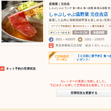
居酒屋｜元住吉
しゃぶしゃぶ ランチ 食べ飲み 食べ放題 鍋 飲み放題 肉
しゃぶしゃぶ温野菜 元住吉店
厳選したお肉と新鮮国産野菜を楽しめる♪充実の
【アプリ予約限定】最大800ポイント還元対象店
口
ポイントつかえる
3001～4000円
1001～1500円
【２日前に要予約】食べ
レゼント♪
ネット予約の空席状況
カレンダーの更新に失敗しました。
下記ボタンを押して空席状況を更新してくだ
空席状況を更新する