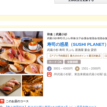
和食｜武蔵小杉
武蔵小杉/寿司/天ぷら/和食/女子会/宴会/歓迎会/送迎会/
寿司の惑星（SUSHI PLANE
武蔵小杉 寿司 天ぷら 居酒屋 宴会 貸切
【アプリ予約限定】最大350ポイント還元対象店
口
3001～4000円
1501～2000円
JR武蔵小杉駅、東急東横線武蔵小杉駅 徒
このお店のコース