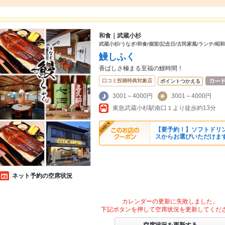
和食｜武蔵小杉
武蔵小杉/うなぎ/和食/個室/記念日/古民家風/ランチ/昭
鰻しふく
香ばしさ極まる至福の鰻時間！
口コミ投稿特典対象店
ポイントつかえる
3001～4000円
3001～4000円
東急武蔵小杉駅南口１より徒歩約13分
【要予約！】ソフトドリン
スからお選びいただけます
ネット予約の空席状況
カレンダーの更新に失敗しました。
下記ボタンを押して空席状況を更新してくだ
空席状況を更新する