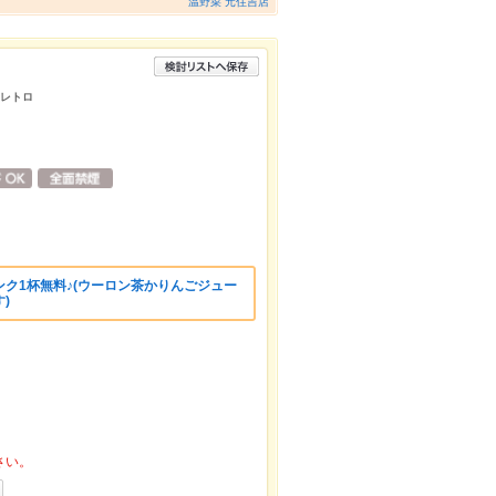
温野菜 元住吉店
和レトロ
ク1杯無料♪(ウーロン茶かりんごジュー
)
さい。