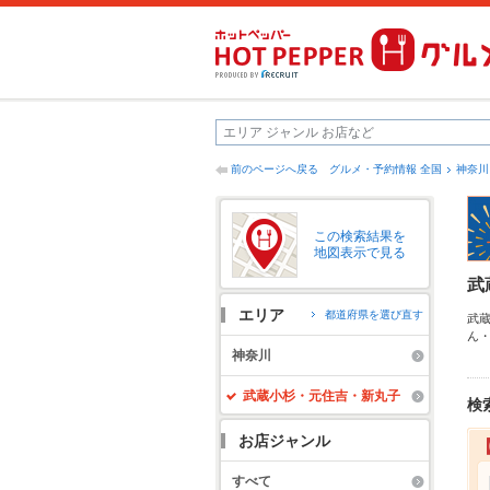
前のページへ戻る
グルメ・予約情報 全国
神奈川
この検索結果を
地図表示で見る
武
エリア
都道府県を選び直す
武
ん
な
神奈川
心
便
武蔵小杉・元住吉・新丸子
検
お店ジャンル
すべて