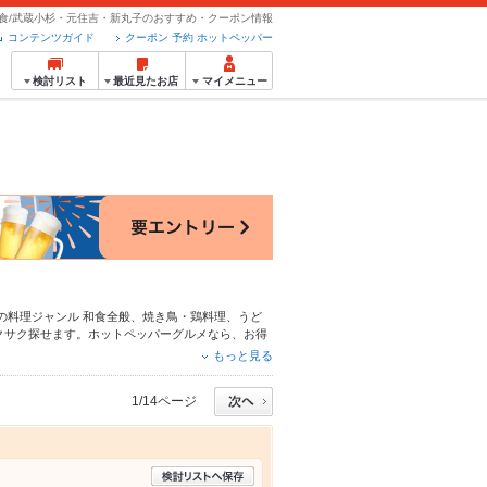
食/武蔵小杉・元住吉・新丸子のおすすめ・クーポン情報
コンテンツガイド
クーポン 予約 ホットペッパー
検討リスト
最近見たお店
マイメニュー
の料理ジャンル
和食全般
、
焼き鳥・鶏料理
、
うど
クサク探せます。ホットペッパーグルメなら、お得
理など、お店の最新情報をご紹介しているので安
もっと見る
、会社の宴会にも、デートやパーティーにもお得に
1/14ページ