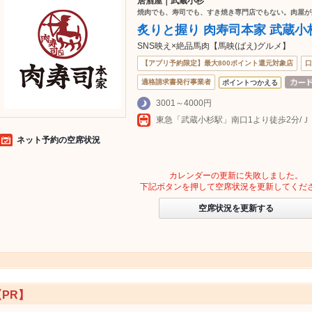
居酒屋｜武蔵小杉
焼肉でも、寿司でも、すき焼き専門店でもない。肉屋が
炙りと握り 肉寿司本家 武蔵小
SNS映え×絶品馬肉【馬映(ばえ)グルメ】
【アプリ予約限定】最大800ポイント還元対象店
口
適格請求書発行事業者
ポイントつかえる
3001～4000円
東急「武蔵小杉駅」南口1より徒歩2分/
ネット予約の空席状況
カレンダーの更新に失敗しました。
下記ボタンを押して空席状況を更新してくだ
空席状況を更新する
【PR】