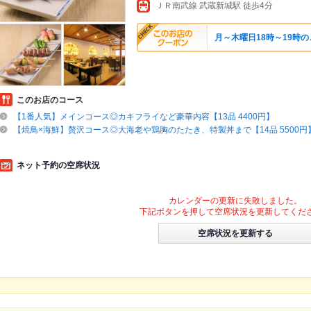
ＪＲ南武線 武蔵新城駅 徒歩4分
月～木曜日18時～19時
このお店のコース
【1番人気】メインコース◎カキフライなど豪華内容【13品 4400円】
【焼鳥×海鮮】贅沢コース◎大海老や鶏胸のたたき、特製丼まで【14品 5500円
ネット予約の空席状況
カレンダーの更新に失敗しました。
下記ボタンを押して空席状況を更新してくだ
空席状況を更新する