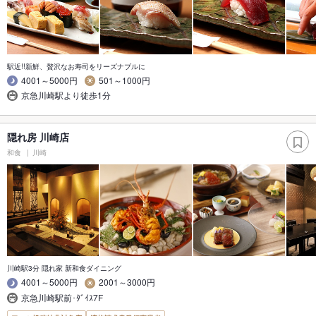
駅近!!新鮮、贅沢なお寿司をリーズナブルに
4001～5000円
501～1000円
京急川崎駅より徒歩1分
隠れ房 川崎店
和食
川崎
川崎駅3分 隠れ家 新和食ダイニング
4001～5000円
2001～3000円
京急川崎駅前･ﾀﾞｲｽ7F