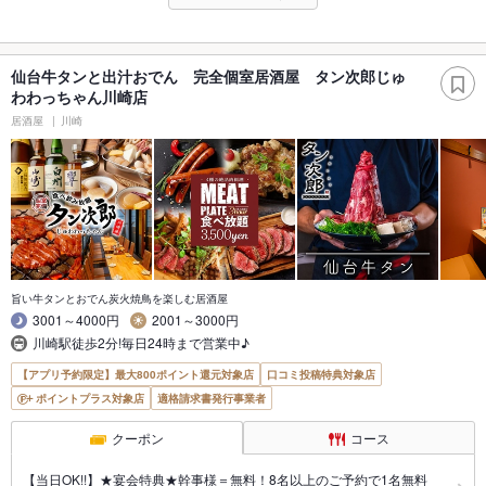
仙台牛タンと出汁おでん 完全個室居酒屋 タン次郎じゅ
わわっちゃん川崎店
居酒屋
川崎
旨い牛タンとおでん炭火焼鳥を楽しむ居酒屋
3001～4000円
2001～3000円
川崎駅徒歩2分!毎日24時まで営業中♪
【アプリ予約限定】最大800ポイント還元対象店
口コミ投稿特典対象店
ポイントプラス対象店
適格請求書発行事業者
クーポン
コース
【当日OK!!】★宴会特典★幹事様＝無料！8名以上のご予約で1名無料