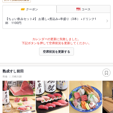
クーポン
コース
【ちょい飲みセット♪】 お通し+煮込み+串盛り（3本） +ドリンク1
杯 1100円
カレンダーの更新に失敗しました。
下記ボタンを押して空席状況を更新してください。
空席状況を更新する
熟成すし前田
和食
川崎大師