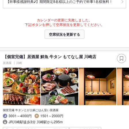
【幹事様感謝特典♪】期間限定8名様以上のご予約で幹事1名様無料！
カレンダーの更新に失敗しました。
下記ボタンを押して空席状況を更新してください。
空席状況を更新する
【個室完備】居酒屋 鮮魚 牛タン もてなし屋 川崎店
居酒屋
川崎
個室完備 牛タンとが土鍋ごはん旨い居酒屋
3001～4000円
1501～2000円
JR川崎駅徒歩3分 川崎駅から295m