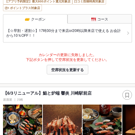
【アプリ予約限定】最大800ポイント還元対象店
口コミ投稿特典対象店
ポイントプラス対象店
クーポン
コース
【☆早割・遅割☆】17時30分まで来店or20時以降来店で使える お会計
から10％OFF！！
カレンダーの更新に失敗しました。
下記ボタンを押して空席状況を更新してください。
空席状況を更新する
【6/3リニューアル】鮨と炉端 響炎 川崎駅前店
居酒屋
川崎