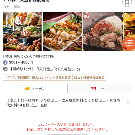
とり鉄 京急川崎駅前店
和食
川崎
日本酒×焼鳥 こだわりの鶏料理専門店
3001～4000円
【川崎駅1分!!】JR東口徒歩3分/京急徒歩1分
【アプリ予約限定】最大350ポイント還元対象店
口コミ投稿特典対象店
クーポン
コース
【宴会】幹事様無料 ６名様以上・飲み放題無料/１０名様以上・お食事
代無料/14名様以上・全額
カレンダーの更新に失敗しました。
下記ボタンを押して空席状況を更新してください。