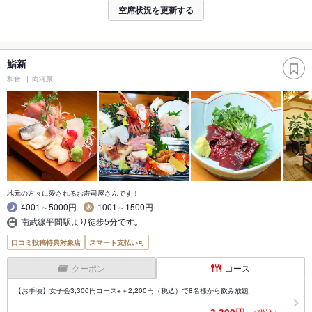
空席状況を更新する
鮨新
和食
向河原
地元の方々に愛されるお寿司屋さんです！
4001～5000円
1001～1500円
南武線平間駅より徒歩5分です｡
口コミ投稿特典対象店
スマート支払い可
クーポン
コース
【お手頃】女子会3,300円コース※＋2,200円（税込）で8名様から飲み放題
3,300円