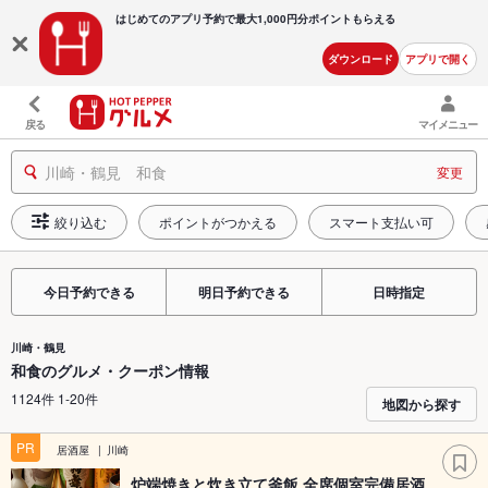
はじめてのアプリ予約で最大
1,000円分ポイントもらえる
ダウンロード
アプリで開く
戻る
マイメニュー
川崎・鶴見 和食
変更
絞り込む
ポイントがつかえる
スマート支払い可
今日予約できる
明日予約できる
日時指定
川崎・鶴見
和食のグルメ・クーポン情報
1124件 1-20件
地図から探す
PR
居酒屋
川崎
炉端焼きと炊き立て釜飯 全席個室完備居酒