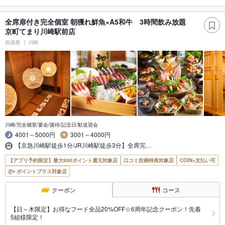
全席扉付き完全個室 朝獲れ鮮魚×A5和牛 3時間飲み放題
京町てまり川崎駅前店
居酒屋
川崎
川崎/完全個室/宴会/接待/記念日/歓送迎会
4001～5000円
3001～4000円
【京急川崎駅徒歩1分/JR川崎駅徒歩3分】全席完…
【アプリ予約限定】最大800ポイント還元対象店
口コミ投稿特典対象店
COIN+支払い可
ポイントプラス対象店
クーポン
コース
【日～木限定】お得なフード全品20%OFF☆6周年記念クーポン！先着
5組様限定！