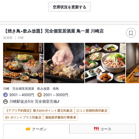
空席状況を更新する
【焼き鳥×飲み放題】完全個室居酒屋 鳥一屋 川崎店
居酒屋
川崎
川崎 完全個室居酒屋 飲み放題 焼鳥
3001～4000円
2001～3000円
川崎駅徒歩5分 完全個室完備♪
【アプリ予約限定】最大800ポイント還元対象店
口コミ投稿特典対象店
ポイントプラス対象店
適格請求書発行事業者
クーポン
コース