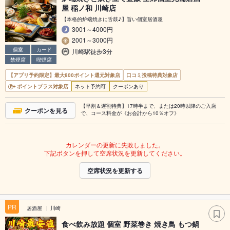
屋 稲ノ和 川崎店
【本格的炉端焼きに舌鼓♪】旨い個室居酒屋
3001～4000円
2001～3000円
個室
カード
川崎駅徒歩3分
禁煙席
喫煙席
【アプリ予約限定】最大800ポイント還元対象店
口コミ投稿特典対象店
ポイントプラス対象店
ネット予約可
クーポンあり
【早割＆遅割特典】17時半まで、または20時以降のご入店
クーポンを見る
で、コース料金が《お会計から10％オフ》
カレンダーの更新に失敗しました。
下記ボタンを押して空席状況を更新してください。
空席状況を更新する
PR
居酒屋
川崎
食べ飲み放題 個室 野菜巻き 焼き鳥 もつ鍋