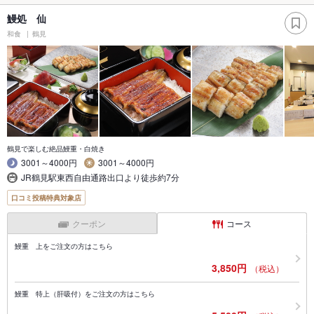
鰻処 仙
和食
鶴見
鶴見で楽しむ絶品鰻重・白焼き
3001～4000円
3001～4000円
JR鶴見駅東西自由通路出口より徒歩約7分
口コミ投稿特典対象店
クーポン
コース
鰻重 上をご注文の方はこちら
3,850円
（税込）
鰻重 特上（肝吸付）をご注文の方はこちら