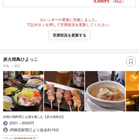
5,500円
（税込）
カレンダーの更新に失敗しました。
下記ボタンを押して空席状況を更新してください。
空席状況を更新する
炭火焼鳥ひよっこ
和食
鶴見
自慢の鶏料理とお酒を愉しむ【炭火焼鳥店】
2001～3000円
JR鶴見駅西口より徒歩約19分
口コミ投稿特典対象店