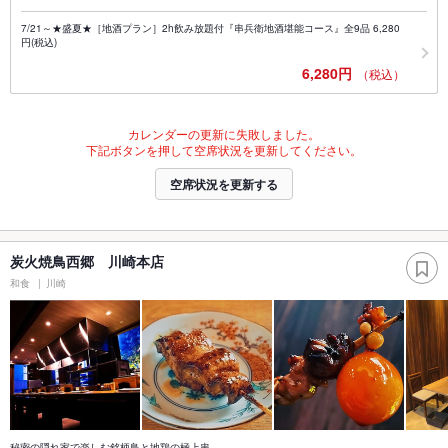
7/21～★盛夏★［地酒プラン］2h飲み放題付『串兵衛地酒堪能コース』全9品 6,280
円(税込)
6,280円
（税込）
カレンダーの更新に失敗しました。
下記ボタンを押して空席状況を更新してください。
空席状況を更新する
炭火焼鳥西郷 川崎本店
和食
川崎
秘密の隠れ家で楽しむ銘柄鳥と地鶏の極上串