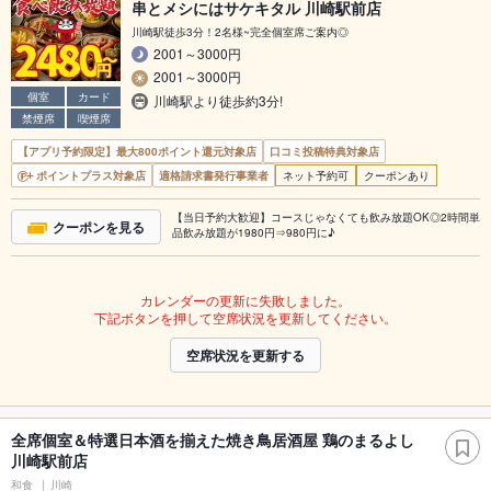
串とメシにはサケキタル 川崎駅前店
川崎駅徒歩3分！2名様~完全個室席ご案内◎
2001～3000円
2001～3000円
個室
カード
川崎駅より徒歩約3分!
禁煙席
喫煙席
【アプリ予約限定】最大800ポイント還元対象店
口コミ投稿特典対象店
ポイントプラス対象店
適格請求書発行事業者
ネット予約可
クーポンあり
【当日予約大歓迎】コースじゃなくても飲み放題OK◎2時間単
クーポンを見る
品飲み放題が1980円⇒980円に♪
カレンダーの更新に失敗しました。
下記ボタンを押して空席状況を更新してください。
空席状況を更新する
全席個室＆特選日本酒を揃えた焼き鳥居酒屋 鶏のまるよし
川崎駅前店
和食
川崎