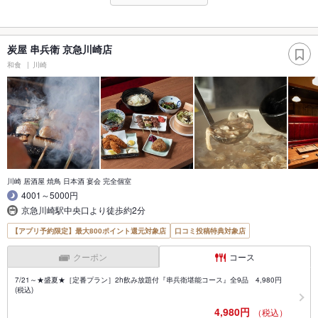
炭屋 串兵衛 京急川崎店
和食
川崎
川崎 居酒屋 焼鳥 日本酒 宴会 完全個室
4001～5000円
京急川崎駅中央口より徒歩約2分
【アプリ予約限定】最大800ポイント還元対象店
口コミ投稿特典対象店
クーポン
コース
7/21～★盛夏★［定番プラン］2h飲み放題付『串兵衛堪能コース』全9品 4,980円
(税込)
4,980円
（税込）