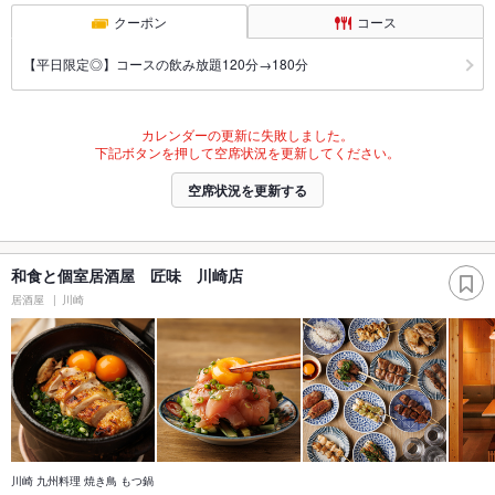
クーポン
コース
【平日限定◎】コースの飲み放題120分→180分
カレンダーの更新に失敗しました。
下記ボタンを押して空席状況を更新してください。
空席状況を更新する
和食と個室居酒屋 匠味 川崎店
居酒屋
川崎
川崎 九州料理 焼き鳥 もつ鍋