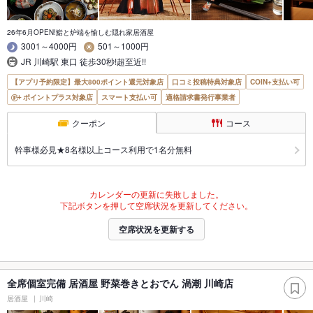
26年6月OPEN!鮨と炉端を愉しむ隠れ家居酒屋
3001～4000円
501～1000円
JR 川崎駅 東口 徒歩30秒!超至近!!
【アプリ予約限定】最大800ポイント還元対象店
口コミ投稿特典対象店
COIN+支払い可
ポイントプラス対象店
スマート支払い可
適格請求書発行事業者
クーポン
コース
幹事様必見★8名様以上コース利用で1名分無料
カレンダーの更新に失敗しました。
下記ボタンを押して空席状況を更新してください。
空席状況を更新する
全席個室完備 居酒屋 野菜巻きとおでん 渦潮 川崎店
居酒屋
川崎