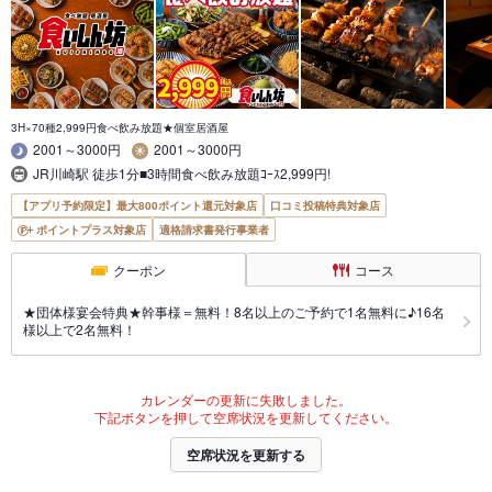
3H×70種2,999円食べ飲み放題★個室居酒屋
2001～3000円
2001～3000円
JR川崎駅 徒歩1分■3時間食べ飲み放題ｺｰｽ2,999円!
【アプリ予約限定】最大800ポイント還元対象店
口コミ投稿特典対象店
ポイントプラス対象店
適格請求書発行事業者
クーポン
コース
★団体様宴会特典★幹事様＝無料！8名以上のご予約で1名無料に♪16名
様以上で2名無料！
カレンダーの更新に失敗しました。
下記ボタンを押して空席状況を更新してください。
空席状況を更新する