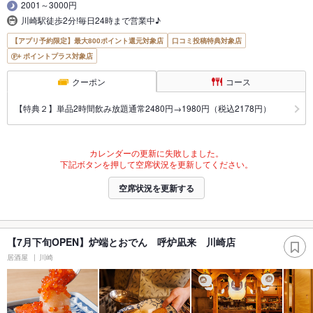
2001～3000円
川崎駅徒歩2分!毎日24時まで営業中♪
【アプリ予約限定】最大800ポイント還元対象店
口コミ投稿特典対象店
ポイントプラス対象店
クーポン
コース
【特典２】単品2時間飲み放題通常2480円→1980円（税込2178円）
カレンダーの更新に失敗しました。
下記ボタンを押して空席状況を更新してください。
空席状況を更新する
【7月下旬OPEN】炉端とおでん 呼炉凪来 川崎店
居酒屋
川崎