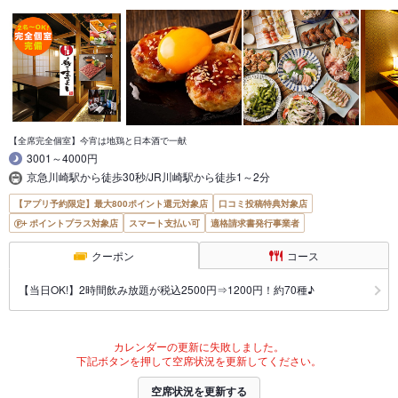
【全席完全個室】今宵は地鶏と日本酒で一献
3001～4000円
京急川崎駅から徒歩30秒/JR川崎駅から徒歩1～2分
【アプリ予約限定】最大800ポイント還元対象店
口コミ投稿特典対象店
ポイントプラス対象店
スマート支払い可
適格請求書発行事業者
クーポン
コース
【当日OK!】2時間飲み放題が税込2500円⇒1200円！約70種♪
カレンダーの更新に失敗しました。
下記ボタンを押して空席状況を更新してください。
空席状況を更新する