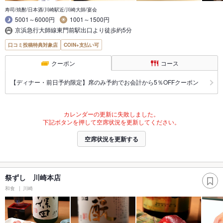
寿司/焼酎/日本酒/川崎駅近/川崎大師/宴会
5001～6000円
1001～1500円
京浜急行大師線東門前駅出口より徒歩約5分
口コミ投稿特典対象店
COIN+支払い可
クーポン
コース
【ディナー・前日予約限定】席のみ予約でお会計から5％OFFクーポン
カレンダーの更新に失敗しました。
下記ボタンを押して空席状況を更新してください。
空席状況を更新する
祭ずし 川崎本店
和食
川崎