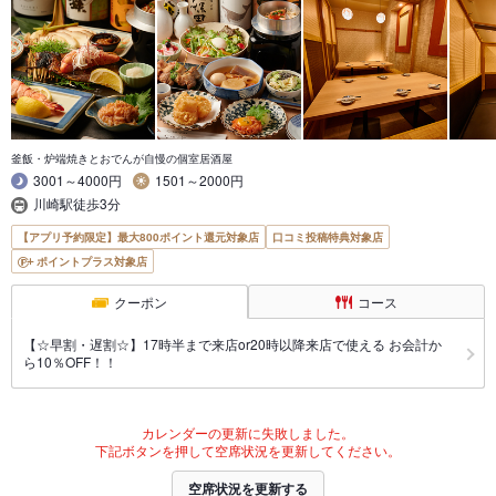
釜飯・炉端焼きとおでんが自慢の個室居酒屋
3001～4000円
1501～2000円
川崎駅徒歩3分
【アプリ予約限定】最大800ポイント還元対象店
口コミ投稿特典対象店
ポイントプラス対象店
クーポン
コース
【☆早割・遅割☆】17時半まで来店or20時以降来店で使える お会計か
ら10％OFF！！
カレンダーの更新に失敗しました。
下記ボタンを押して空席状況を更新してください。
空席状況を更新する