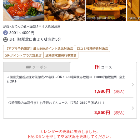
炉端×おでんの食べ放題♪ネオ大衆居酒屋
3001～4000円
JR川崎駅北口東より徒歩約5分
【アプリ予約限定】最大800ポイント還元対象店
口コミ投稿特典対象店
ポイントプラス対象店
適格請求書発行事業者
クーポン
コース
＜個室完備感染症対策徹底♪2名様～OK！＞2時間飲み放題⇒《1800円(税別)!!》金土
もOK♪
1,980円
（税込）
《2時間飲み放題付き》お手軽おでんコース 【7品】3850円(税込)！！
3,850円
（税込）
カレンダーの更新に失敗しました。
下記ボタンを押して空席状況を更新してください。