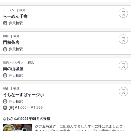
ラーメン
鶴見
らーめん千壽
弁天橋駅
和食
鶴見
門前茶房
弁天橋駅
焼肉・ホルモン
鶴見
肉の山城屋
弁天橋駅
和食
鶴見
うちなーすばヤージ小
弁天橋駅
[夜]￥1,000～￥1,999
なおさんの2026年05月の投稿
夕方五時過ぎ 二組並んでましたすぐに呼ばれましたゴー
ヤチャンプルーの定食 ふーチャンプルの定食を食べまし