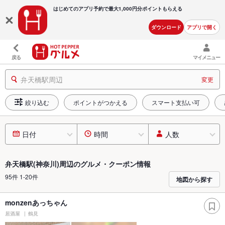
はじめてのアプリ予約で最大
1,000円分ポイントもらえる
ダウンロード
アプリで開く
戻る
マイメニュー
弁天橋駅周辺
変更
絞り込む
ポイントがつかえる
スマート支払い可
日付
時間
人数
弁天橋駅(神奈川)周辺のグルメ・クーポン情報
95件 1-20件
地図から探す
monzenあっちゃん
居酒屋
鶴見