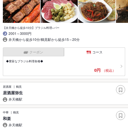
【弁天橋から徒歩10分】ブラジル料理×バー
2001～3000円
弁天橋から徒歩10分/鶴見駅から徒歩15～20分
クーポン
コース
◆豊富なブラジル料理各種◆
0円
（税込）
居酒屋
鶴見
居酒屋弥生
弁天橋駅
中華
鶴見
和楽
弁天橋駅