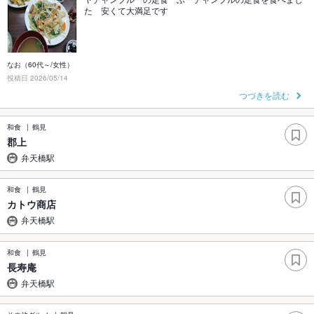
た 安くて大満足です
なお（60代～/女性）
投稿日 2026/05/14
つづきを読む
和食
鶴見
郡上
弁天橋駅
和食
鶴見
カトウ商店
弁天橋駅
和食
鶴見
長寿庵
弁天橋駅