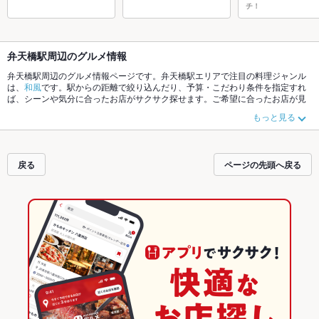
チ！
弁天橋駅周辺のグルメ情報
弁天橋駅周辺のグルメ情報ページです。弁天橋駅エリアで注目の料理ジャンル
は、
和風
です。駅からの距離で絞り込んだり、予算・こだわり条件を指定すれ
ば、シーンや気分に合ったお店がサクサク探せます。ご希望に合ったお店が見
つからなかったら、近隣の
浅野駅
、
鶴見小野駅
もチェックしてみてください。
もっと見る
ホットペッパーグルメなら、お得なクーポンはもちろん、こだわりメニュー
肉
じゃが
や季節のおすすめ料理など、お店の最新情報をご紹介しているので安
心！24時間使える簡単便利なネット予約が使えるお店も拡大中です。友達どう
しの飲み会にも、会社の宴会にも、デートやパーティにもお得に便利にホット
戻る
ページの先頭へ戻る
ペッパーグルメをご利用ください。