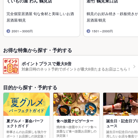
くいもの屋 わん 鶴見店
若竹 鶴見東口店
完全個室居酒屋 旬な食材と美味しいお酒
鶴見のお好み焼き・鉄板焼き
居酒屋/鶴見
居酒屋/鶴見
2001～3000円
1501～2000円
お得な特集から探す・予約する
ポイントプラスで最大8倍
対象日時のネット予約でポイントが最大8倍たまるお店はこちら！
目的から探す・予約する
夏グルメ・宴会パーフ
食べ放題ナビゲーター
誕生日・記念日プ
ェクトガイド
ュース
焼肉食べ放題やスイーツ食べ
放題など食べ放題お店探しの
幹事さんのお店探しを強力サ
誕生日や記念日のお祝
決定版！
ポート！お店探しの決定版！
用したいお店を徹底リ