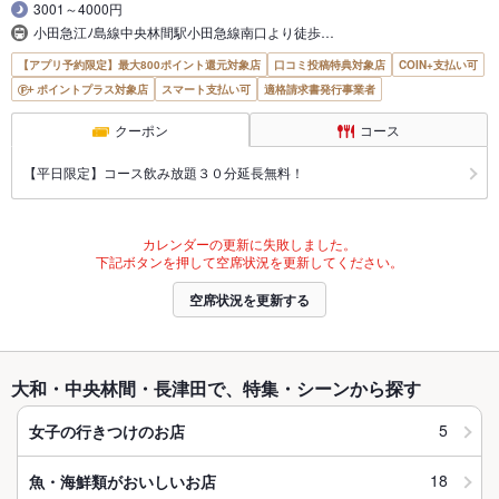
3001～4000円
小田急江ﾉ島線中央林間駅小田急線南口より徒歩…
【アプリ予約限定】最大800ポイント還元対象店
口コミ投稿特典対象店
COIN+支払い可
ポイントプラス対象店
スマート支払い可
適格請求書発行事業者
クーポン
コース
【平日限定】コース飲み放題３０分延長無料！
カレンダーの更新に失敗しました。
下記ボタンを押して空席状況を更新してください。
空席状況を更新する
大和・中央林間・長津田で、特集・シーンから探す
5
女子の行きつけのお店
18
魚・海鮮類がおいしいお店