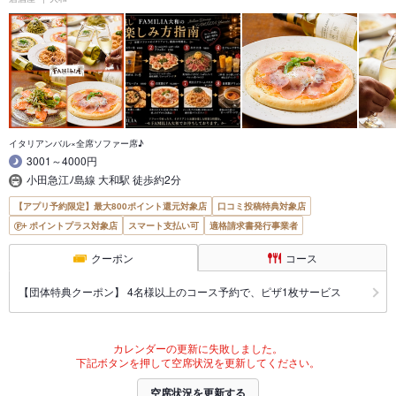
イタリアンバル×全席ソファー席♪
3001～4000円
小田急江ﾉ島線 大和駅 徒歩約2分
【アプリ予約限定】最大800ポイント還元対象店
口コミ投稿特典対象店
ポイントプラス対象店
スマート支払い可
適格請求書発行事業者
クーポン
コース
【団体特典クーポン】 4名様以上のコース予約で、ピザ1枚サービス
カレンダーの更新に失敗しました。
下記ボタンを押して空席状況を更新してください。
空席状況を更新する