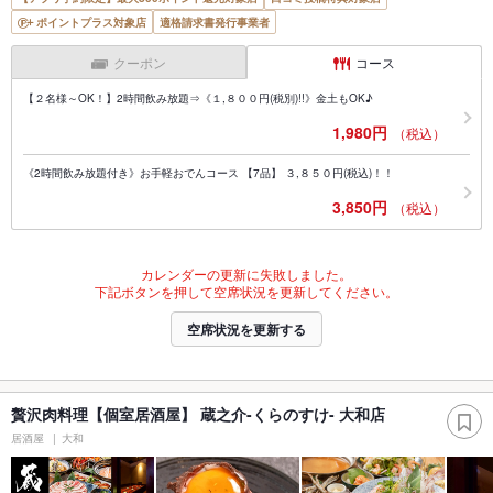
ポイントプラス対象店
適格請求書発行事業者
クーポン
コース
【２名様～OK！】2時間飲み放題⇒《１,８００円(税別)!!》金土もOK♪
1,980円
（税込）
《2時間飲み放題付き》お手軽おでんコース 【7品】 ３,８５０円(税込)！！
3,850円
（税込）
カレンダーの更新に失敗しました。
下記ボタンを押して空席状況を更新してください。
空席状況を更新する
贅沢肉料理【個室居酒屋】 蔵之介-くらのすけ- 大和店
居酒屋
大和