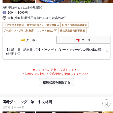
海鮮料理を中心とした創作居酒屋◎
2001～3000円
大和(神奈川)駅小田急側出口より徒歩約3分
【アプリ予約限定】最大800ポイント還元対象店
口コミ投稿特典対象店
ポイントプラス対象店
スマート支払い可
適格請求書発行事業者
クーポン
コース
【お誕生日・記念日に◎】バースディプレートをサービス♪思い出に残
る時間を◎
カレンダーの更新に失敗しました。
下記ボタンを押して空席状況を更新してください。
空席状況を更新する
酒肴ダイニング 喰 中央林間
居酒屋
中央林間