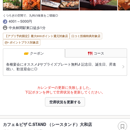
くつろぎの空間で、九州の味覚をご堪能◎
4001～5000円
中央林間駅東口徒歩1分
【アプリ予約限定】最大800ポイント還元対象店
口コミ投稿特典対象店
ポイントプラス対象店
クーポン
コース
各種宴会にオススメ♪サプライズプレート無料♪ 記念日、誕生日、昇進
祝い、歓送迎会に◎
カレンダーの更新に失敗しました。
下記ボタンを押して空席状況を更新してください。
空席状況を更新する
カフェ＆ピザ C.STAND （シースタンド）大和店