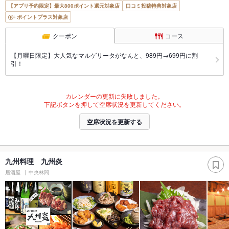
【アプリ予約限定】最大800ポイント還元対象店
口コミ投稿特典対象店
ポイントプラス対象店
クーポン
コース
【月曜日限定】大人気なマルゲリータがなんと、989円→699円に割
引！
カレンダーの更新に失敗しました。
下記ボタンを押して空席状況を更新してください。
空席状況を更新する
九州料理 九州炎
居酒屋
中央林間