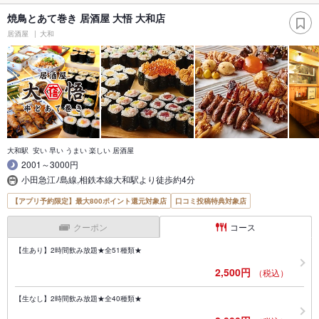
焼鳥とあて巻き 居酒屋 大悟 大和店
居酒屋
大和
大和駅 安い 早い うまい 楽しい 居酒屋
2001～3000円
小田急江ﾉ島線,相鉄本線大和駅より徒歩約4分
【アプリ予約限定】最大800ポイント還元対象店
口コミ投稿特典対象店
クーポン
コース
【生あり】2時間飲み放題★全51種類★
2,500円
（税込）
【生なし】2時間飲み放題★全40種類★