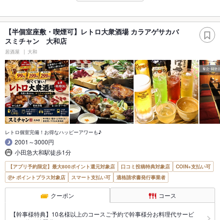
【半個室座敷・喫煙可】レトロ大衆酒場 カラアゲサカバ
スミチャン 大和店
居酒屋
大和
レトロ個室完備！お得なハッピーアワーも♪
2001～3000円
小田急大和駅徒歩1分
【アプリ予約限定】最大800ポイント還元対象店
口コミ投稿特典対象店
COIN+支払い可
ポイントプラス対象店
スマート支払い可
適格請求書発行事業者
クーポン
コース
【幹事様特典】10名様以上のコースご予約で幹事様分お料理代サービ