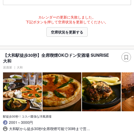
カレンダーの更新に失敗しました。
下記ボタンを押して空席状況を更新してください。
空席状況を更新する
【大和駅徒歩30秒】全席喫煙OK◎ドン安酒場 SUNRISE
大和
居酒屋
大和
駅徒歩30秒！コスパ最強な洋風酒場
2001～3000円
大和駅から徒歩30秒!全席喫煙可能で30時まで営…