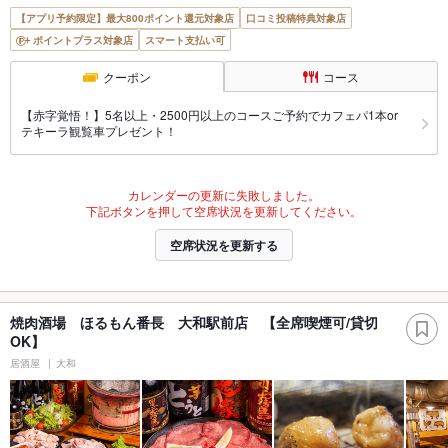
【アプリ予約限定】最大800ポイント還元対象店
口コミ投稿特典対象店
ポイントプラス対象店
スマート支払い可
クーポン
コース
【赤字覚悟！】5名以上・2500円以上のコースご予約でカフェパ1本or
テキーラ観覧車プレゼント！
カレンダーの更新に失敗しました。
下記ボタンを押して空席状況を更新してください。
空席状況を更新する
焼肉酒場 ほるもん番長 大和駅前店 【全席喫煙可/貸切
OK】
居酒屋
大和