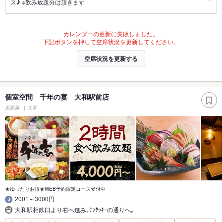
ス♪ ※飲み放題分は頂きます
カレンダーの更新に失敗しました。
下記ボタンを押して空席状況を更新してください。
空席状況を更新する
個室空間 千年の宴 大和駅前店
居酒屋
大和
★ゆったりお得★WEB予約限定コース受付中
2001～3000円
大和駅相鉄口より右へ進み､ｹﾝﾀｯｷｰの通りへ｡