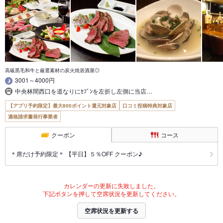
高級黒毛和牛と厳選素材の炭火焼居酒屋◎
3001～4000円
中央林間西口を道なりにｾﾌﾞﾝを左折し左側に当店…
【アプリ予約限定】最大800ポイント還元対象店
口コミ投稿特典対象店
適格請求書発行事業者
クーポン
コース
＊席だけ予約限定＊ 【平日】５％OFF クーポン♪
カレンダーの更新に失敗しました。
下記ボタンを押して空席状況を更新してください。
空席状況を更新する