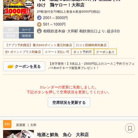
ゆけ 鶏ヤロー！大和店
2H飲放付全70種以上食放＆飲放3000円(税込)
2001～3000円
501～1000円
個室
カード
相模鉄道本線･大和駅 相鉄側出口より､徒歩3分
禁煙席
喫煙席
【アプリ予約限定】最大800ポイント還元対象店
口コミ投稿特典対象店
ポイントプラス対象店
スマート支払い可
ネット予約可
クーポンあり
【赤字覚悟！】5名以上・2500円以上のコースご予約でカフェ
クーポンを見る
パ1本orテキーラ観覧車プレゼント！
カレンダーの更新に失敗しました。
下記ボタンを押して空席状況を更新してください。
空席状況を更新する
PR
居酒屋
大和
地酒と鮮魚 魚心 大和店