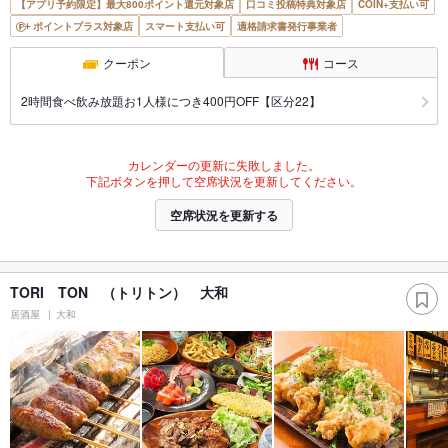
【アプリ予約限定】最大800ポイント還元対象店
口コミ投稿特典対象店
COIN+支払い可
ポイントプラス対象店
スマート支払い可
適格請求書発行事業者
クーポン
コース
2時間食べ飲み放題お1人様につき400円OFF【区分22】
カレンダーの更新に失敗しました。
下記ボタンを押して空席状況を更新してください。
空席状況を更新する
TORI TON （トリトン） 大和
居酒屋
大和