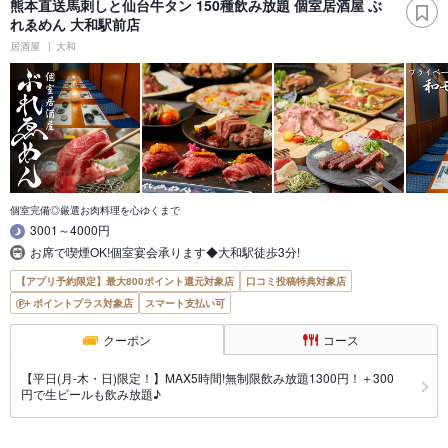
熊本直送馬刺しと仙台牛タン 150種飲み放題 個室居酒屋 ぶ
れゑめん 大和駅前店
居酒屋
大和
個室完備◎厳選お肉料理を心ゆくまで
3001～4000円
お席で喫煙OK!個室宴会承ります◆大和駅徒歩3分!
【アプリ予約限定】最大800ポイント還元対象店
口コミ投稿特典対象店
ポイントプラス対象店
スマート支払い可
クーポン
コース
【平日(月-木・日)限定！】MAX5時間!無制限飲み放題1300円！＋300
円で生ビールも飲み放題♪