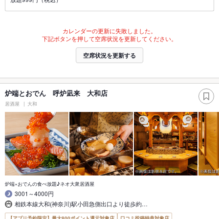
カレンダーの更新に失敗しました。
下記ボタンを押して空席状況を更新してください。
空席状況を更新する
炉端とおでん 呼炉凪来 大和店
居酒屋
大和
炉端×おでんの食べ放題♪ネオ大衆居酒屋
3001～4000円
相鉄本線大和(神奈川)駅小田急側出口より徒歩約…
【アプリ予約限定】最大800ポイント還元対象店
口コミ投稿特典対象店