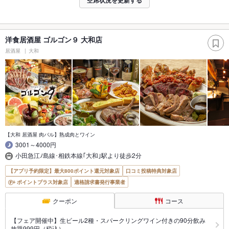
洋食居酒屋 ゴルゴン９ 大和店
居酒屋
大和
【大和 居酒屋 肉バル】熟成肉とワイン
3001～4000円
小田急江ﾉ島線･相鉄本線｢大和｣駅より徒歩2分
【アプリ予約限定】最大800ポイント還元対象店
口コミ投稿特典対象店
ポイントプラス対象店
適格請求書発行事業者
クーポン
コース
【フェア開催中】生ビール2種・スパークリングワイン付きの90分飲み
放題999円（税込）