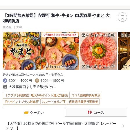
【3時間飲み放題】喫煙可 和牛×牛タン 肉居酒屋 やまと 大
和駅前店
居酒屋
大和
最大3H飲み放題付コース⇒3500円～女子会◎
3001～4000円
1001～1500円
大和駅南口より至近!徒歩1分!
【アプリ予約限定】最大800ポイント還元対象店
口コミ投稿特典対象店
ポイントプラス対象店
スマート支払い可
適格請求書発行事業者
クーポン
コース
【大特価】20時までの来店で生ビール半額!!日曜～木曜限定【ハッピー
アワー】