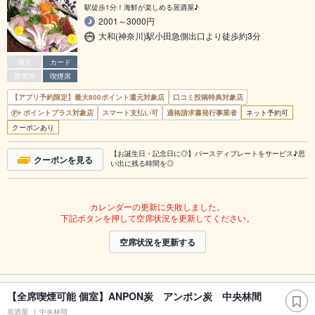
駅徒歩1分！海鮮が楽しめる居酒屋♪
2001～3000円
大和(神奈川)駅小田急側出口より徒歩約3分
個室
カード
禁煙席
喫煙席
【アプリ予約限定】最大800ポイント還元対象店
口コミ投稿特典対象店
ポイントプラス対象店
スマート支払い可
適格請求書発行事業者
ネット予約可
クーポンあり
【お誕生日・記念日に◎】バースディプレートをサービス♪思
クーポンを見る
い出に残る時間を◎
カレンダーの更新に失敗しました。
下記ボタンを押して空席状況を更新してください。
空席状況を更新する
【全席喫煙可能 個室】ANPON炭 アンポン炭 中央林間
居酒屋
中央林間