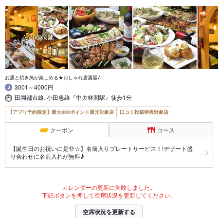
お酒と焼き鳥が楽しめる★おしゃれ居酒屋♪
3001～4000円
田園都市線､小田急線『中央林間駅』徒歩1分
【アプリ予約限定】最大800ポイント還元対象店
口コミ投稿特典対象店
クーポン
コース
【誕生日のお祝いに是非☆】名前入りプレートサービス！!デザート盛
り合わせに名前入れが無料♪
カレンダーの更新に失敗しました。
下記ボタンを押して空席状況を更新してください。
空席状況を更新する