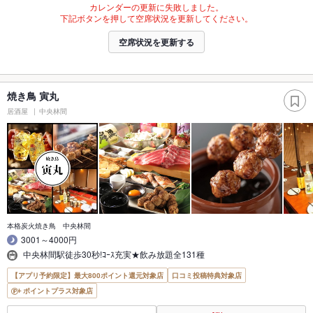
カレンダーの更新に失敗しました。
下記ボタンを押して空席状況を更新してください。
空席状況を更新する
焼き鳥 寅丸
居酒屋
中央林間
本格炭火焼き鳥 中央林間
3001～4000円
中央林間駅徒歩30秒!ｺｰｽ充実★飲み放題全131種
【アプリ予約限定】最大800ポイント還元対象店
口コミ投稿特典対象店
ポイントプラス対象店