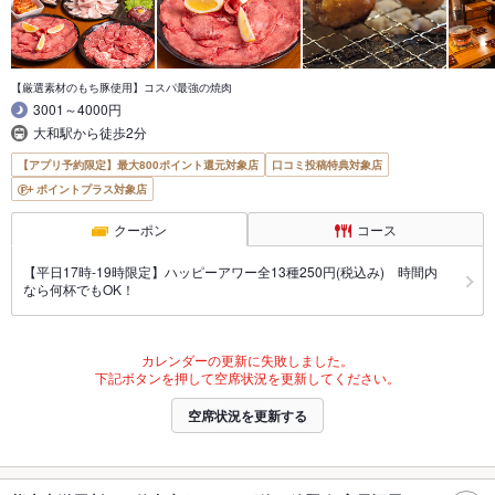
【厳選素材のもち豚使用】コスパ最強の焼肉
3001～4000円
大和駅から徒歩2分
【アプリ予約限定】最大800ポイント還元対象店
口コミ投稿特典対象店
ポイントプラス対象店
クーポン
コース
【平日17時-19時限定】ハッピーアワー全13種250円(税込み) 時間内
なら何杯でもOK！
カレンダーの更新に失敗しました。
下記ボタンを押して空席状況を更新してください。
空席状況を更新する