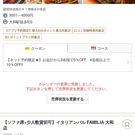
貸切30名様ＯＫ！串焼きの名店
3001～4000円
大和駅徒歩5分
【アプリ予約限定】最大800ポイント還元対象店
口コミ投稿特典対象店
ポイントプラス対象店
クーポン
コース
【ネット予約限定★】お会計から3名様で5％OFF、4名様以上で
10％OFF!!
カレンダーの更新に失敗しました。
下記ボタンを押して空席状況を更新してください。
空席状況を更新する
【ソファ席×少人数貸切可】イタリアンバル FAMILIA 大和
店
居酒屋
大和