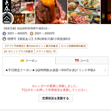
【個室完備】絶品肉料理/喫煙可/個室2名～
3001～4000円
2001～3000円
喫煙可【個室あり】大和(神奈川)駅小田急側3分
【アプリ予約限定】最大800ポイント還元対象店
口コミ投稿特典対象店
ポイントプラス対象店
スマート支払い可
クーポン
コース
★平日限定クーポン★ [a]2時間飲み放題⇒500円♪ [b]ドリンク半額♪
カレンダーの更新に失敗しました。
下記ボタンを押して空席状況を更新してください。
空席状況を更新する