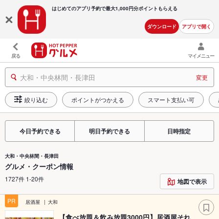
はじめてのアプリ予約で最大
1,000円分ポイントもらえる
ダウンロード
アプリで開く
戻る
マイメニュー
大和・中央林間・長津田
変更
絞り込む
ポイントがつかえる
スマート支払い可
今日予約できる
明日予約できる
日時指定
大和・中央林間・長津田
グルメ・クーポン情報
1727件 1-20件
地図で表示
PR
居酒屋
大和
【食べ放題＆飲み放題3000円】居酒屋それ