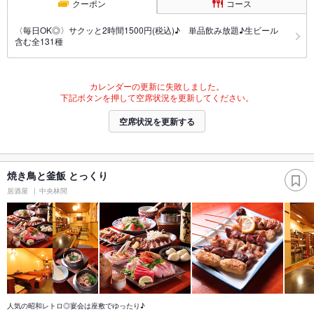
クーポン
コース
〈毎日OK◎〉サクッと2時間1500円(税込)♪ 単品飲み放題♪生ビール
含む全131種
カレンダーの更新に失敗しました。
下記ボタンを押して空席状況を更新してください。
空席状況を更新する
焼き鳥と釜飯 とっくり
居酒屋
中央林間
人気の昭和レトロ◎宴会は座敷でゆったり♪