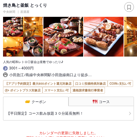
焼き鳥と釜飯 とっくり
中央林間
居酒屋
人気の昭和レトロ◎宴会は座敷でゆったり♪
3001～4000円
小田急江ﾉ島線中央林間駅小田急線南口より徒歩…
【アプリ予約限定】最大800ポイント還元対象店
口コミ投稿特典対象店
COIN+支払い可
ポイントプラス対象店
スマート支払い可
適格請求書発行事業者
クーポン
コース
【平日限定】コース飲み放題３０分延長無料！
カレンダーの更新に失敗しました。