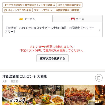
【アプリ予約限定】最大800ポイント還元対象店
口コミ投稿特典対象店
ポイントプラス対象店
スマート支払い可
適格請求書発行事業者
クーポン
コース
【大特価】20時までの来店で生ビール半額!!日曜～木曜限定【ハッピー
アワー】
カレンダーの更新に失敗しました。
下記ボタンを押して空席状況を更新してください。
空席状況を更新する
洋食居酒屋 ゴルゴン９ 大和店
大和
居酒屋