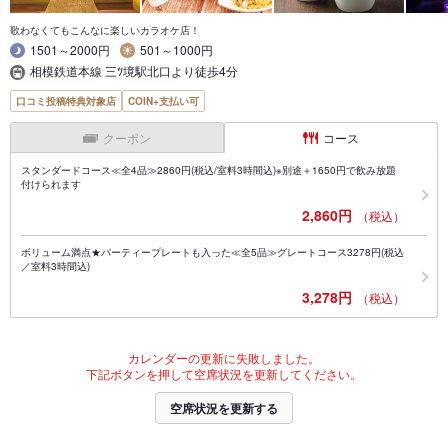
歌わなくてもこんなに楽しいカラオケ店！
1501～2000円
501～1000円
相模鉄道本線 三ﾂ境駅北口より徒歩4分
口コミ投稿特典対象店
COIN+支払い可
クーポン
コース
スタンダードコース≪全4品≫2860円(税込/室料3時間込)※別途＋1650円で飲み放題
付けられます
2,860円
（税込）
ボリューム満点★パーティープレートも入った≪全5品≫グレートコース3278円(税込
／室料3時間込)
3,278円
（税込）
カレンダーの更新に失敗しました。
下記ボタンを押して空席状況を更新してください。
空席状況を更新する