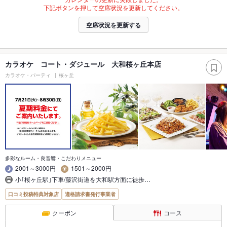
下記ボタンを押して空席状況を更新してください。
空席状況を更新する
カラオケ コート・ダジュール 大和桜ヶ丘本店
カラオケ・パーティ
桜ヶ丘
多彩なルーム・良音響・こだわりメニュー
2001～3000円
1501～2000円
小｢桜ヶ丘駅｣下車/藤沢街道を大和駅方面に徒歩…
口コミ投稿特典対象店
適格請求書発行事業者
クーポン
コース