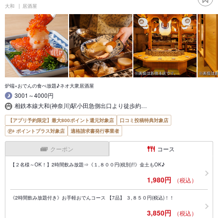
大和
居酒屋
炉端×おでんの食べ放題♪ネオ大衆居酒屋
3001～4000円
相鉄本線大和(神奈川)駅小田急側出口より徒歩約…
【アプリ予約限定】最大800ポイント還元対象店
口コミ投稿特典対象店
ポイントプラス対象店
適格請求書発行事業者
クーポン
コース
【２名様～OK！】2時間飲み放題⇒《１,８００円(税別)!!》金土もOK♪
1,980円
（税込）
《2時間飲み放題付き》お手軽おでんコース 【7品】 ３,８５０円(税込)！！
3,850円
（税込）