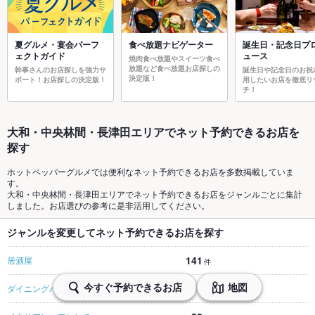
夏グルメ・宴会パーフ
食べ放題ナビゲーター
誕生日・記念日プ
ェクトガイド
ュース
焼肉食べ放題やスイーツ食べ
放題など食べ放題お店探しの
幹事さんのお店探しを強力サ
誕生日や記念日のお祝
決定版！
ポート！お店探しの決定版！
用したいお店を徹底リ
チ！
大和・中央林間・長津田エリアでネット予約できるお店を
探す
ホットペッパーグルメでは便利なネット予約できるお店を多数掲載していま
す。
大和・中央林間・長津田エリアでネット予約できるお店をジャンルごとに集計
しました。お店選びの参考に是非活用してください。
ジャンルを変更してネット予約できるお店を探す
141
居酒屋
件
今すぐ予約できるお店
地図
31
ダイニングバー・バル
件