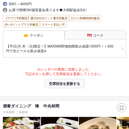
3001～4000円
お席で喫煙OK!個室宴会承ります◆大和駅徒歩3分!
【アプリ予約限定】最大800ポイント還元対象店
口コミ投稿特典対象店
ポイントプラス対象店
スマート支払い可
クーポン
コース
【平日(月-木・日)限定！】MAX5時間!無制限飲み放題1300円！＋300
円で生ビールも飲み放題♪
カレンダーの更新に失敗しました。
下記ボタンを押して空席状況を更新してください。
空席状況を更新する
酒肴ダイニング 喰 中央林間
中央林間
居酒屋