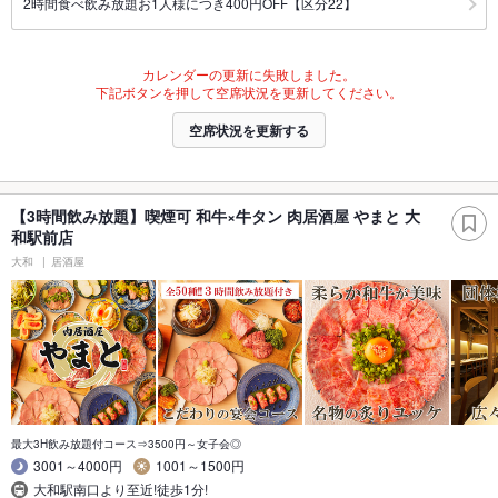
2時間食べ飲み放題お1人様につき400円OFF【区分22】
カレンダーの更新に失敗しました。
下記ボタンを押して空席状況を更新してください。
空席状況を更新する
【3時間飲み放題】喫煙可 和牛×牛タン 肉居酒屋 やまと 大
和駅前店
大和
居酒屋
最大3H飲み放題付コース⇒3500円～女子会◎
3001～4000円
1001～1500円
大和駅南口より至近!徒歩1分!