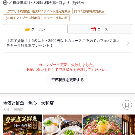
相模鉄道本線･大和駅 相鉄側出口より､徒歩3分
【アプリ予約限定】最大800ポイント還元対象店
口コミ投稿特典対象店
ポイントプラス対象店
スマート支払い可
クーポン
コース
【赤字覚悟！】5名以上・2500円以上のコースご予約でカフェパ1本or
テキーラ観覧車プレゼント！
カレンダーの更新に失敗しました。
下記ボタンを押して空席状況を更新してください。
空席状況を更新する
地酒と鮮魚 魚心 大和店
大和
居酒屋