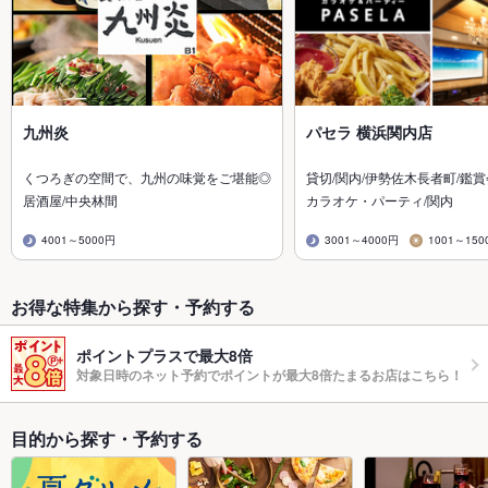
九州炎
パセラ 横浜関内店
くつろぎの空間で、九州の味覚をご堪能◎
貸切/関内/伊勢佐木長者町/鑑賞
居酒屋/中央林間
カラオケ・パーティ/関内
4001～5000円
3001～4000円
1001～150
お得な特集から探す・予約する
ポイントプラスで最大8倍
対象日時のネット予約でポイントが最大8倍たまるお店はこちら！
目的から探す・予約する