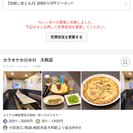
【気軽に使える♪】総額5％OFFクーポン!!
カレンダーの更新に失敗しました。
下記ボタンを押して空席状況を更新してください。
空席状況を更新する
カラオケホロホロ 大和店
カラオケ・パーティ
大和
カクテル種類豊富♪地域一安いのカラオケ！
2001～3000円
501～1000円
小田急江ﾉ島線,相鉄本線大和駅より徒歩約4分