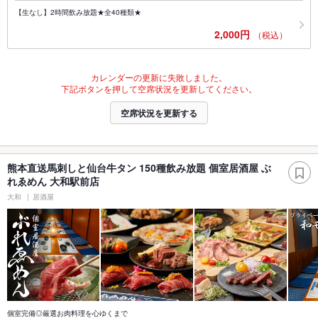
【生なし】2時間飲み放題★全40種類★
2,000円
（税込）
カレンダーの更新に失敗しました。
下記ボタンを押して空席状況を更新してください。
空席状況を更新する
熊本直送馬刺しと仙台牛タン 150種飲み放題 個室居酒屋 ぶ
れゑめん 大和駅前店
大和
居酒屋
個室完備◎厳選お肉料理を心ゆくまで