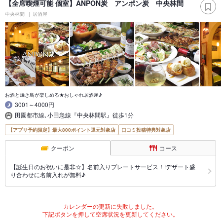
【全席喫煙可能 個室】ANPON炭 アンポン炭 中央林間
中央林間
居酒屋
お酒と焼き鳥が楽しめる★おしゃれ居酒屋♪
3001～4000円
田園都市線､小田急線『中央林間駅』徒歩1分
【アプリ予約限定】最大800ポイント還元対象店
口コミ投稿特典対象店
クーポン
コース
【誕生日のお祝いに是非☆】名前入りプレートサービス！!デザート盛
り合わせに名前入れが無料♪
カレンダーの更新に失敗しました。
下記ボタンを押して空席状況を更新してください。