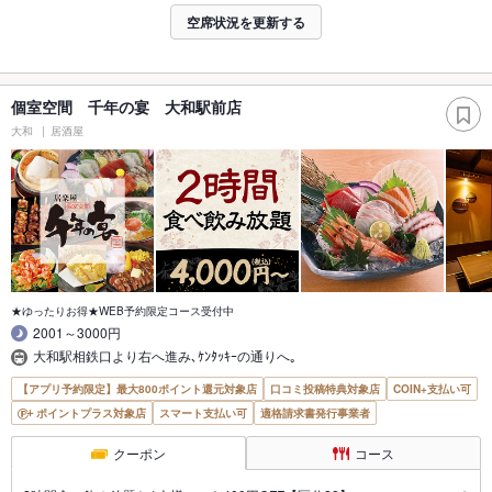
空席状況を更新する
個室空間 千年の宴 大和駅前店
大和
居酒屋
★ゆったりお得★WEB予約限定コース受付中
2001～3000円
大和駅相鉄口より右へ進み､ｹﾝﾀｯｷｰの通りへ｡
【アプリ予約限定】最大800ポイント還元対象店
口コミ投稿特典対象店
COIN+支払い可
ポイントプラス対象店
スマート支払い可
適格請求書発行事業者
クーポン
コース