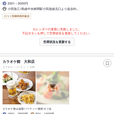
2001～3000円
小田急江ﾉ島線中央林間駅小田急線北口より徒歩約…
口コミ投稿特典対象店
カレンダーの更新に失敗しました。
下記ボタンを押して空席状況を更新してください。
空席状況を更新する
カラオケ館 大和店
カラオケ・パーティ
大和
カラオケ/飲み放題/パーティー/個室/オフ会
1501～2000円
501～1000円