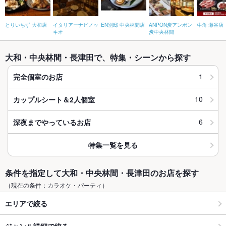
とりいちず 大和店
イタリアーナピノッ
EN別邸 中央林間店
ANPON炭アンポン
牛角 瀬谷店
キオ
炭中央林間
大和・中央林間・長津田で、特集・シーンから探す
1
完全個室のお店
10
カップルシート＆2人個室
6
深夜までやっているお店
特集一覧を見る
条件を指定して大和・中央林間・長津田のお店を探す
（現在の条件：カラオケ・パーティ）
エリアで絞る
ジャンル詳細で絞る