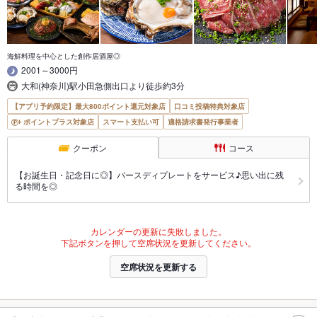
海鮮料理を中心とした創作居酒屋◎
2001～3000円
大和(神奈川)駅小田急側出口より徒歩約3分
【アプリ予約限定】最大800ポイント還元対象店
口コミ投稿特典対象店
ポイントプラス対象店
スマート支払い可
適格請求書発行事業者
クーポン
コース
【お誕生日・記念日に◎】バースディプレートをサービス♪思い出に残
る時間を◎
カレンダーの更新に失敗しました。
下記ボタンを押して空席状況を更新してください。
空席状況を更新する