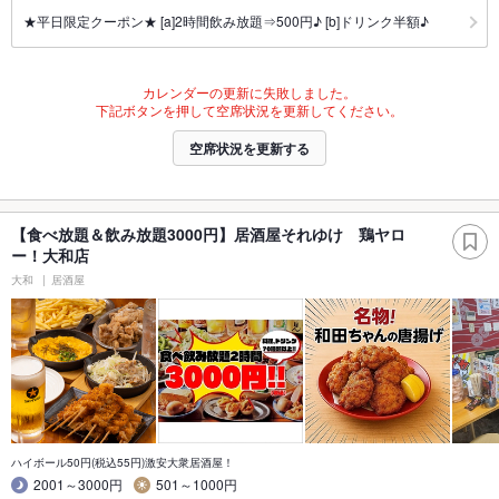
★平日限定クーポン★ [a]2時間飲み放題⇒500円♪ [b]ドリンク半額♪
カレンダーの更新に失敗しました。
下記ボタンを押して空席状況を更新してください。
空席状況を更新する
【食べ放題＆飲み放題3000円】居酒屋それゆけ 鶏ヤロ
ー！大和店
大和
居酒屋
ハイボール50円(税込55円)激安大衆居酒屋！
2001～3000円
501～1000円