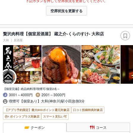
下記ボタンを押して空席状況を更新してください。
空席状況を更新する
贅沢肉料理【個室居酒屋】 蔵之介-くらのすけ- 大和店
大和
居酒屋
【個室完備】絶品肉料理/喫煙可/個室2名～
3001～4000円
2001～3000円
喫煙可【個室あり】大和(神奈川)駅小田急側3分
【アプリ予約限定】最大800ポイント還元対象店
口コミ投稿特典対象店
ポイントプラス対象店
スマート支払い可
クーポン
コース