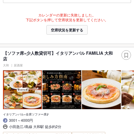
カレンダーの更新に失敗しました。
下記ボタンを押して空席状況を更新してください。
空席状況を更新する
【ソファ席×少人数貸切可】イタリアンバル FAMILIA 大和
店
大和
居酒屋
イタリアンバル×全席ソファー席♪
3001～4000円
小田急江ﾉ島線 大和駅 徒歩約2分