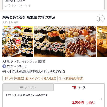
除外された条件
カラオケ・パーティ
焼鳥とあて巻き 居酒屋 大悟 大和店
大和
居酒屋
大和駅 安い 早い うまい 楽しい 居酒屋
2001～3000円
小田急江ﾉ島線,相鉄本線大和駅より徒歩約4分
【アプリ予約限定】最大800ポイント還元対象店
口コミ投稿特典対象店
クーポン
コース
【生あり】2時間飲み放題★全51種類★
2,500円
（税込）