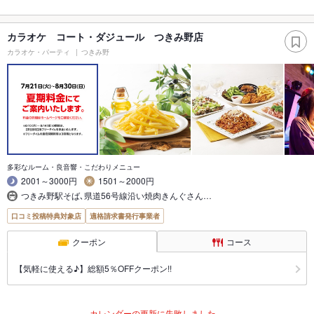
カラオケ コート・ダジュール つきみ野店
カラオケ・パーティ
つきみ野
多彩なルーム・良音響・こだわりメニュー
2001～3000円
1501～2000円
つきみ野駅そば､県道56号線沿い焼肉きんぐさん…
口コミ投稿特典対象店
適格請求書発行事業者
クーポン
コース
【気軽に使える♪】総額5％OFFクーポン!!
カレンダーの更新に失敗しました。