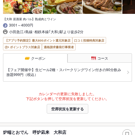
【大和 居酒屋 肉バル】熟成肉とワイン
3001～4000円
小田急江ﾉ島線･相鉄本線｢大和｣駅より徒歩2分
【アプリ予約限定】最大800ポイント還元対象店
口コミ投稿特典対象店
ポイントプラス対象店
適格請求書発行事業者
クーポン
コース
【フェア開催中】生ビール2種・スパークリングワイン付きの90分飲み
放題999円（税込）
カレンダーの更新に失敗しました。
下記ボタンを押して空席状況を更新してください。
空席状況を更新する
炉端とおでん 呼炉凪来 大和店