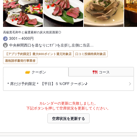
高級黒毛和牛と厳選素材の炭火焼居酒屋◎
3001～4000円
中央林間西口を道なりにｾﾌﾞﾝを左折し左側に当店…
【アプリ予約限定】最大800ポイント還元対象店
口コミ投稿特典対象店
適格請求書発行事業者
クーポン
コース
＊席だけ予約限定＊ 【平日】５％OFF クーポン♪
カレンダーの更新に失敗しました。
下記ボタンを押して空席状況を更新してください。
空席状況を更新する