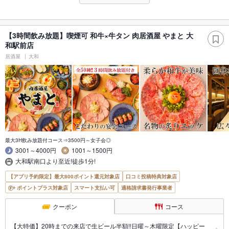
【3時間飲み放題】喫煙可 和牛×牛タン 肉居酒屋 やまと 大
和駅前店
居酒屋
大和
最大3H飲み放題付コース⇒3500円～女子会◎
3001～4000円
1001～1500円
大和駅南口より至近!徒歩1分!
【アプリ予約限定】最大800ポイント還元対象店
口コミ投稿特典対象店
ポイントプラス対象店
スマート支払い可
適格請求書発行事業者
クーポン
コース
【大特価】20時までの来店で生ビール半額!!日曜～木曜限定【ハッピー