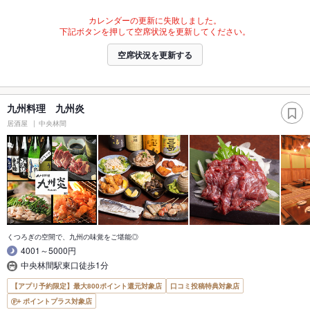
カレンダーの更新に失敗しました。
下記ボタンを押して空席状況を更新してください。
空席状況を更新する
九州料理 九州炎
居酒屋
中央林間
くつろぎの空間で、九州の味覚をご堪能◎
4001～5000円
中央林間駅東口徒歩1分
【アプリ予約限定】最大800ポイント還元対象店
口コミ投稿特典対象店
ポイントプラス対象店