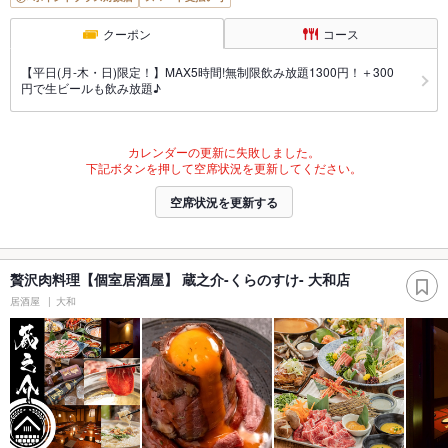
クーポン
コース
【平日(月-木・日)限定！】MAX5時間!無制限飲み放題1300円！＋300
円で生ビールも飲み放題♪
カレンダーの更新に失敗しました。
下記ボタンを押して空席状況を更新してください。
空席状況を更新する
贅沢肉料理【個室居酒屋】 蔵之介-くらのすけ- 大和店
居酒屋
大和