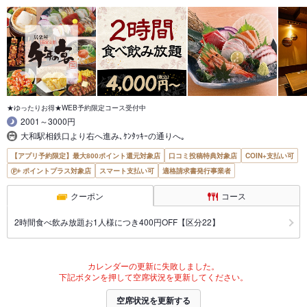
★ゆったりお得★WEB予約限定コース受付中
2001～3000円
大和駅相鉄口より右へ進み､ｹﾝﾀｯｷｰの通りへ｡
【アプリ予約限定】最大800ポイント還元対象店
口コミ投稿特典対象店
COIN+支払い可
ポイントプラス対象店
スマート支払い可
適格請求書発行事業者
クーポン
コース
2時間食べ飲み放題お1人様につき400円OFF【区分22】
カレンダーの更新に失敗しました。
下記ボタンを押して空席状況を更新してください。
空席状況を更新する