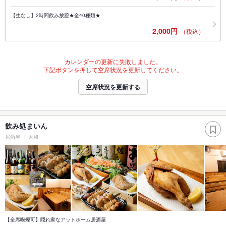
【生なし】2時間飲み放題★全40種類★
2,000円
（税込）
カレンダーの更新に失敗しました。
下記ボタンを押して空席状況を更新してください。
空席状況を更新する
飲み処まいん
居酒屋
大和
【全席喫煙可】隠れ家なアットホーム居酒屋