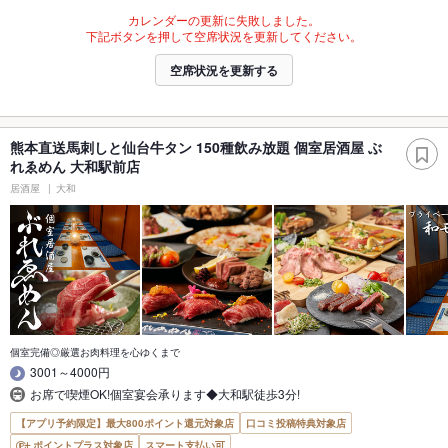
カレンダーの更新に失敗しました。
下記ボタンを押して空席状況を更新してください。
空席状況を更新する
熊本直送馬刺しと仙台牛タン 150種飲み放題 個室居酒屋 ぶ
れゑめん 大和駅前店
居酒屋
大和
個室完備◎厳選お肉料理を心ゆくまで
3001～4000円
お席で喫煙OK!個室宴会承ります◆大和駅徒歩3分!
【アプリ予約限定】最大800ポイント還元対象店
口コミ投稿特典対象店
ポイントプラス対象店
スマート支払い可