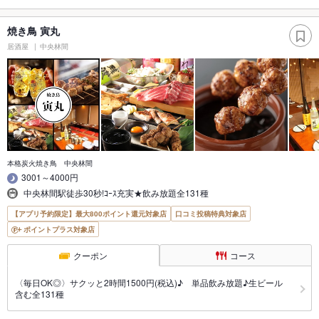
焼き鳥 寅丸
居酒屋
中央林間
本格炭火焼き鳥 中央林間
3001～4000円
中央林間駅徒歩30秒!ｺｰｽ充実★飲み放題全131種
【アプリ予約限定】最大800ポイント還元対象店
口コミ投稿特典対象店
ポイントプラス対象店
クーポン
コース
〈毎日OK◎〉サクッと2時間1500円(税込)♪ 単品飲み放題♪生ビール
含む全131種