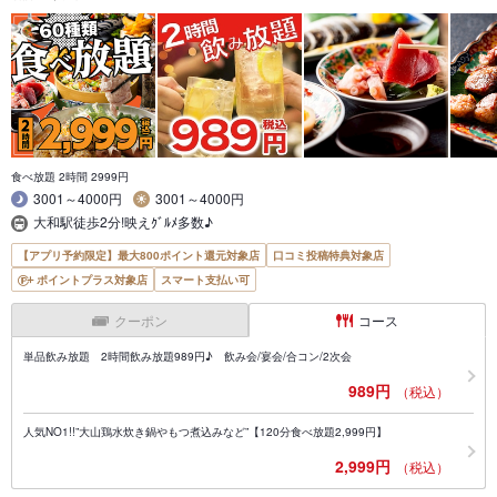
食べ放題 2時間 2999円
3001～4000円
3001～4000円
大和駅徒歩2分!映えｸﾞﾙﾒ多数♪
【アプリ予約限定】最大800ポイント還元対象店
口コミ投稿特典対象店
ポイントプラス対象店
スマート支払い可
クーポン
コース
単品飲み放題 2時間飲み放題989円♪ 飲み会/宴会/合コン/2次会
989円
（税込）
人気NO1!!”大山鶏水炊き鍋やもつ煮込みなど”【120分食べ放題2,999円】
2,999円
（税込）