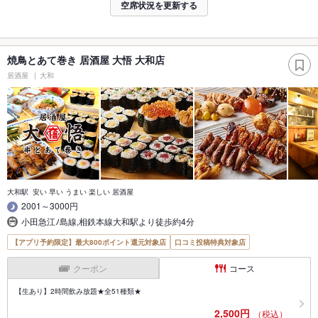
空席状況を更新する
焼鳥とあて巻き 居酒屋 大悟 大和店
居酒屋
大和
大和駅 安い 早い うまい 楽しい 居酒屋
2001～3000円
小田急江ﾉ島線,相鉄本線大和駅より徒歩約4分
【アプリ予約限定】最大800ポイント還元対象店
口コミ投稿特典対象店
クーポン
コース
【生あり】2時間飲み放題★全51種類★
2,500円
（税込）