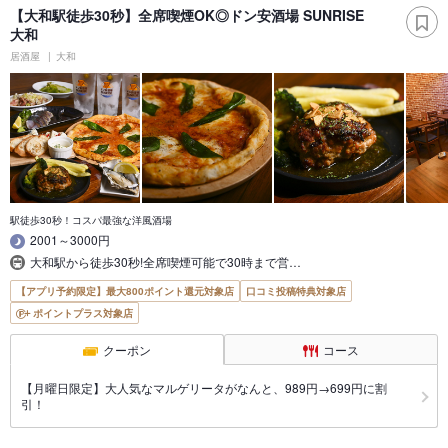
【大和駅徒歩30秒】全席喫煙OK◎ドン安酒場 SUNRISE
大和
居酒屋
大和
駅徒歩30秒！コスパ最強な洋風酒場
2001～3000円
大和駅から徒歩30秒!全席喫煙可能で30時まで営…
【アプリ予約限定】最大800ポイント還元対象店
口コミ投稿特典対象店
ポイントプラス対象店
クーポン
コース
【月曜日限定】大人気なマルゲリータがなんと、989円→699円に割
引！