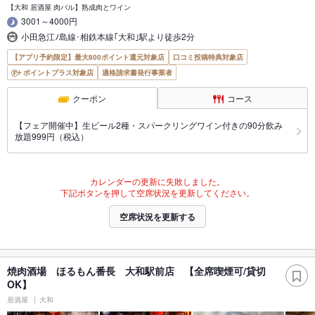
【大和 居酒屋 肉バル】熟成肉とワイン
3001～4000円
小田急江ﾉ島線･相鉄本線｢大和｣駅より徒歩2分
【アプリ予約限定】最大800ポイント還元対象店
口コミ投稿特典対象店
ポイントプラス対象店
適格請求書発行事業者
クーポン
コース
【フェア開催中】生ビール2種・スパークリングワイン付きの90分飲み
放題999円（税込）
カレンダーの更新に失敗しました。
下記ボタンを押して空席状況を更新してください。
空席状況を更新する
焼肉酒場 ほるもん番長 大和駅前店 【全席喫煙可/貸切
OK】
居酒屋
大和