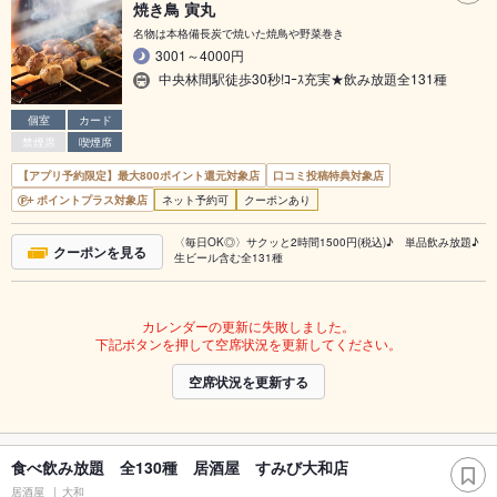
焼き鳥 寅丸
名物は本格備長炭で焼いた焼鳥や野菜巻き
3001～4000円
中央林間駅徒歩30秒!ｺｰｽ充実★飲み放題全131種
個室
カード
禁煙席
喫煙席
【アプリ予約限定】最大800ポイント還元対象店
口コミ投稿特典対象店
ポイントプラス対象店
ネット予約可
クーポンあり
〈毎日OK◎〉サクッと2時間1500円(税込)♪ 単品飲み放題♪
クーポンを見る
生ビール含む全131種
カレンダーの更新に失敗しました。
下記ボタンを押して空席状況を更新してください。
空席状況を更新する
食べ飲み放題 全130種 居酒屋 すみび大和店
居酒屋
大和