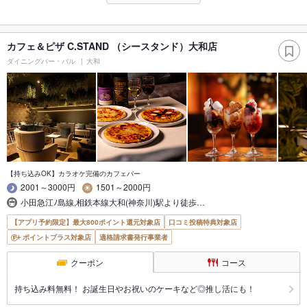
カフェ＆ピザ C.STAND （シースタンド）大和店
ダイニングバー・バル
大和
【持ち込みOK】カラオケ完備のカフェバー
2001～3000円
1501～2000円
小田急江ﾉ島線,相鉄本線大和(神奈川)駅より徒歩…
【アプリ予約限定】最大800ポイント還元対象店
口コミ投稿特典対象店
ポイントプラス対象店
適格請求書発行事業者
クーポン
コース
持ち込み料無料！ お誕生日やお祝いのケーキなど◎推し活にも！