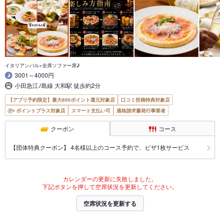
イタリアンバル×全席ソファー席♪
3001～4000円
小田急江ﾉ島線 大和駅 徒歩約2分
【アプリ予約限定】最大800ポイント還元対象店
口コミ投稿特典対象店
ポイントプラス対象店
スマート支払い可
適格請求書発行事業者
クーポン
コース
【団体特典クーポン】 4名様以上のコース予約で、ピザ1枚サービス
カレンダーの更新に失敗しました。
下記ボタンを押して空席状況を更新してください。
空席状況を更新する