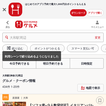
はじめてのアプリ予約で最大
1,000円分ポイントもらえる
ダウンロード
アプリで開く
戻る
マイメニュー
大和駅周辺
変更
絞り込む
ポイントがつかえる
スマート支払い可
今日予約できる
明日予約できる
日時指定
大和駅(神奈川)周辺
グルメ・クーポン情報
434件 1-20件
地図で表示
PR
居酒屋
大和
【ソファ席×少人数貸切可】イタリアンバル