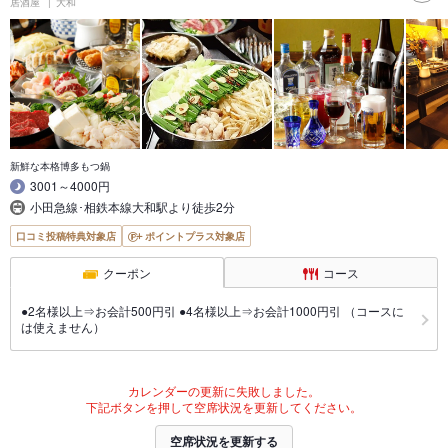
居酒屋
大和
新鮮な本格博多もつ鍋
3001～4000円
小田急線･相鉄本線大和駅より徒歩2分
口コミ投稿特典対象店
ポイントプラス対象店
クーポン
コース
●2名様以上⇒お会計500円引 ●4名様以上⇒お会計1000円引 （コースに
は使えません）
カレンダーの更新に失敗しました。
下記ボタンを押して空席状況を更新してください。
空席状況を更新する