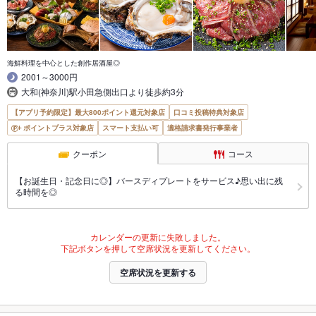
海鮮料理を中心とした創作居酒屋◎
2001～3000円
大和(神奈川)駅小田急側出口より徒歩約3分
【アプリ予約限定】最大800ポイント還元対象店
口コミ投稿特典対象店
ポイントプラス対象店
スマート支払い可
適格請求書発行事業者
クーポン
コース
【お誕生日・記念日に◎】バースディプレートをサービス♪思い出に残
る時間を◎
カレンダーの更新に失敗しました。
下記ボタンを押して空席状況を更新してください。
空席状況を更新する