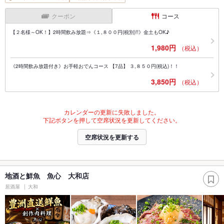
クーポン
コース
【２名様～OK！】2時間飲み放題⇒《１,８００円(税別)!!》金土もOK♪
1,980円
（税込）
《2時間飲み放題付き》お手軽おでんコース 【7品】 ３,８５０円(税込)！！
3,850円
（税込）
カレンダーの更新に失敗しました。
下記ボタンを押して空席状況を更新してください。
空席状況を更新する
地酒と鮮魚 魚心 大和店
居酒屋
大和