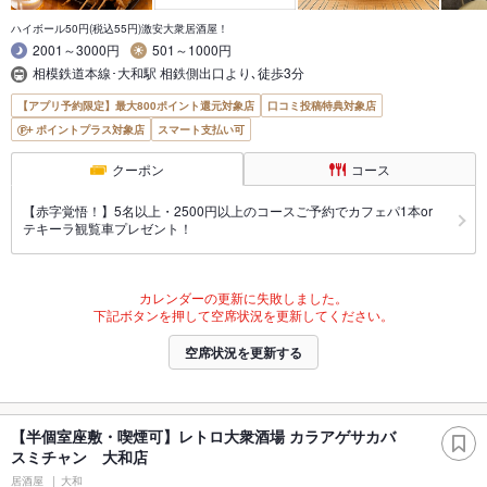
ハイボール50円(税込55円)激安大衆居酒屋！
2001～3000円
501～1000円
相模鉄道本線･大和駅 相鉄側出口より､徒歩3分
【アプリ予約限定】最大800ポイント還元対象店
口コミ投稿特典対象店
ポイントプラス対象店
スマート支払い可
クーポン
コース
【赤字覚悟！】5名以上・2500円以上のコースご予約でカフェパ1本or
テキーラ観覧車プレゼント！
カレンダーの更新に失敗しました。
下記ボタンを押して空席状況を更新してください。
空席状況を更新する
【半個室座敷・喫煙可】レトロ大衆酒場 カラアゲサカバ
スミチャン 大和店
居酒屋
大和