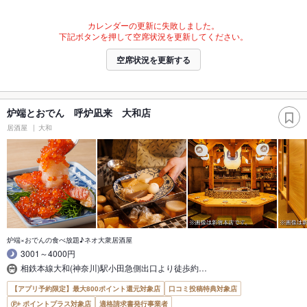
カレンダーの更新に失敗しました。
下記ボタンを押して空席状況を更新してください。
空席状況を更新する
炉端とおでん 呼炉凪来 大和店
居酒屋
大和
炉端×おでんの食べ放題♪ネオ大衆居酒屋
3001～4000円
相鉄本線大和(神奈川)駅小田急側出口より徒歩約…
【アプリ予約限定】最大800ポイント還元対象店
口コミ投稿特典対象店
ポイントプラス対象店
適格請求書発行事業者