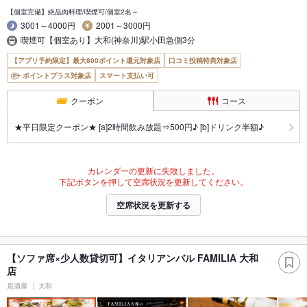
【個室完備】絶品肉料理/喫煙可/個室2名～
3001～4000円
2001～3000円
喫煙可【個室あり】大和(神奈川)駅小田急側3分
【アプリ予約限定】最大800ポイント還元対象店
口コミ投稿特典対象店
ポイントプラス対象店
スマート支払い可
クーポン
コース
★平日限定クーポン★ [a]2時間飲み放題⇒500円♪ [b]ドリンク半額♪
カレンダーの更新に失敗しました。
下記ボタンを押して空席状況を更新してください。
空席状況を更新する
【ソファ席×少人数貸切可】イタリアンバル FAMILIA 大和
店
居酒屋
大和