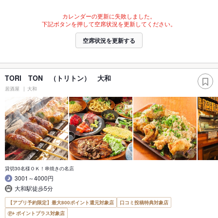
カレンダーの更新に失敗しました。
下記ボタンを押して空席状況を更新してください。
空席状況を更新する
TORI TON （トリトン） 大和
居酒屋
大和
貸切30名様ＯＫ！串焼きの名店
3001～4000円
大和駅徒歩5分
【アプリ予約限定】最大800ポイント還元対象店
口コミ投稿特典対象店
ポイントプラス対象店