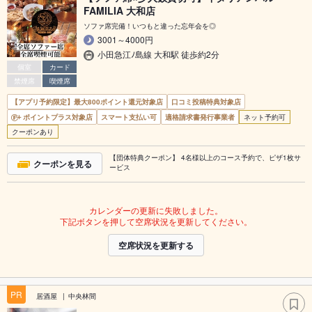
FAMILIA 大和店
ソファ席完備！いつもと違った忘年会を◎
3001～4000円
小田急江ﾉ島線 大和駅 徒歩約2分
個室
カード
禁煙席
喫煙席
【アプリ予約限定】最大800ポイント還元対象店
口コミ投稿特典対象店
ポイントプラス対象店
スマート支払い可
適格請求書発行事業者
ネット予約可
クーポンあり
【団体特典クーポン】 4名様以上のコース予約で、ピザ1枚サ
クーポンを見る
ービス
カレンダーの更新に失敗しました。
下記ボタンを押して空席状況を更新してください。
空席状況を更新する
PR
居酒屋
中央林間