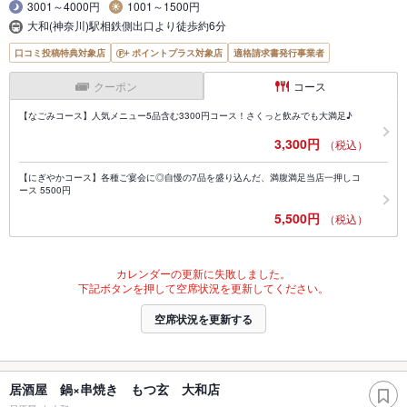
3001～4000円
1001～1500円
大和(神奈川)駅相鉄側出口より徒歩約6分
口コミ投稿特典対象店
ポイントプラス対象店
適格請求書発行事業者
クーポン
コース
【なごみコース】人気メニュー5品含む3300円コース！さくっと飲みでも大満足♪
3,300円
（税込）
【にぎやかコース】各種ご宴会に◎自慢の7品を盛り込んだ、満腹満足当店一押しコ
ース 5500円
5,500円
（税込）
カレンダーの更新に失敗しました。
下記ボタンを押して空席状況を更新してください。
空席状況を更新する
居酒屋 鍋×串焼き もつ玄 大和店