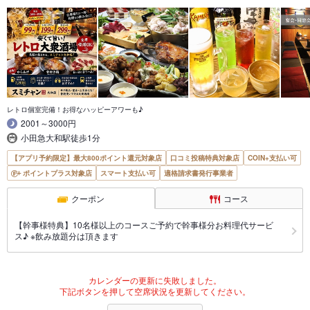
レトロ個室完備！お得なハッピーアワーも♪
2001～3000円
小田急大和駅徒歩1分
【アプリ予約限定】最大800ポイント還元対象店
口コミ投稿特典対象店
COIN+支払い可
ポイントプラス対象店
スマート支払い可
適格請求書発行事業者
クーポン
コース
【幹事様特典】10名様以上のコースご予約で幹事様分お料理代サービ
ス♪ ※飲み放題分は頂きます
カレンダーの更新に失敗しました。
下記ボタンを押して空席状況を更新してください。