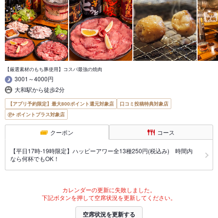
【厳選素材のもち豚使用】コスパ最強の焼肉
3001～4000円
大和駅から徒歩2分
【アプリ予約限定】最大800ポイント還元対象店
口コミ投稿特典対象店
ポイントプラス対象店
クーポン
コース
【平日17時-19時限定】ハッピーアワー全13種250円(税込み) 時間内
なら何杯でもOK！
カレンダーの更新に失敗しました。
下記ボタンを押して空席状況を更新してください。
空席状況を更新する