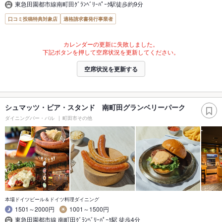
東急田園都市線南町田ｸﾞﾗﾝﾍﾞﾘｰﾊﾟｰｸ駅徒歩約9分
口コミ投稿特典対象店
適格請求書発行事業者
カレンダーの更新に失敗しました。
下記ボタンを押して空席状況を更新してください。
空席状況を更新する
シュマッツ・ビア・スタンド 南町田グランベリーパーク
ダイニングバー・バル
町田市その他
本場ドイツビール＆ドイツ料理ダイニング
1501～2000円
1001～1500円
東急田園都市線 南町田ｸﾞﾗﾝﾍﾞﾘｰﾊﾟｰｸ駅 徒歩4分