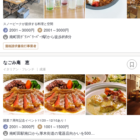
スノーピークが提供する料理と空間
2001～3000円
2001～3000円
南町田ｸﾞﾗﾝﾍﾞﾘｰﾊﾟｰｸ駅から徒歩約8分
適格請求書発行事業者
なごみ庵 恵
イタリアン・フレンチ
成瀬
開業７周年記念イベント11/20～12/10あり！
2001～3000円
1001～1500円
南町田駅南口から厚木街道の電器店向かいを500…