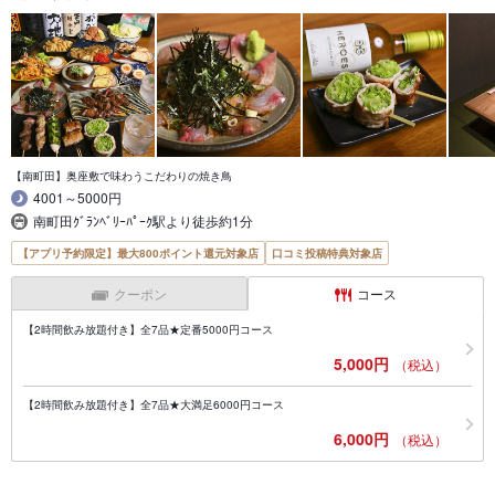
【南町田】奥座敷で味わうこだわりの焼き鳥
4001～5000円
南町田ｸﾞﾗﾝﾍﾞﾘｰﾊﾟｰｸ駅より徒歩約1分
【アプリ予約限定】最大800ポイント還元対象店
口コミ投稿特典対象店
クーポン
コース
【2時間飲み放題付き】全7品★定番5000円コース
5,000円
（税込）
【2時間飲み放題付き】全7品★大満足6000円コース
6,000円
（税込）