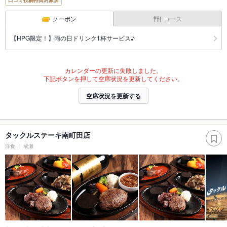
口コミ投稿特典対象店
クーポン
コース
【HPG限定！】雨の日ドリンク1杯サービス♪
カレンダーの更新に失敗しました。
下記ボタンを押して空席状況を更新してください。
空席状況を更新する
タックルステーキ南町田店
洋食
成瀬