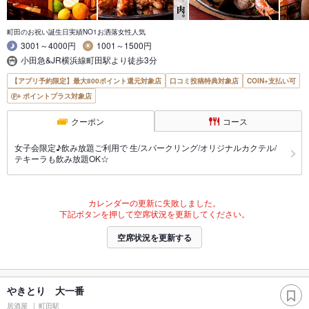
町田のお祝い誕生日実績NO1お洒落女性人気
3001～4000円
1001～1500円
小田急&JR横浜線町田駅より徒歩3分
【アプリ予約限定】最大800ポイント還元対象店
口コミ投稿特典対象店
COIN+支払い可
ポイントプラス対象店
クーポン
コース
女子会限定♪飲み放題ご利用で 生/スパークリング/オリジナルカクテル/
テキーラも飲み放題OK☆
カレンダーの更新に失敗しました。
下記ボタンを押して空席状況を更新してください。
空席状況を更新する
やきとり 大一番
居酒屋
町田駅