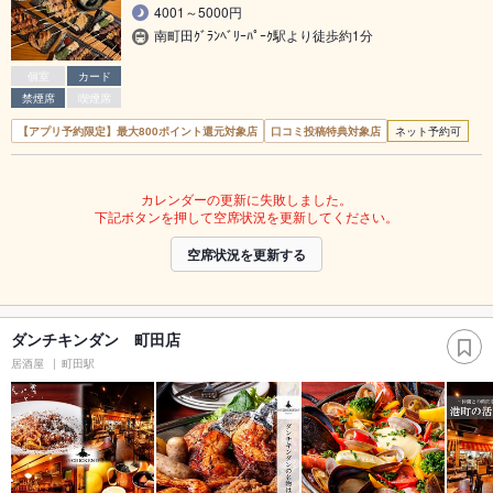
4001～5000円
南町田ｸﾞﾗﾝﾍﾞﾘｰﾊﾟｰｸ駅より徒歩約1分
個室
カード
禁煙席
喫煙席
【アプリ予約限定】最大800ポイント還元対象店
口コミ投稿特典対象店
ネット予約可
カレンダーの更新に失敗しました。
下記ボタンを押して空席状況を更新してください。
空席状況を更新する
ダンチキンダン 町田店
居酒屋
町田駅