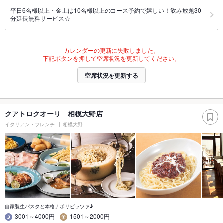
平日6名様以上・金土は10名様以上のコース予約で嬉しい！飲み放題30
分延長無料サービス☆
カレンダーの更新に失敗しました。
下記ボタンを押して空席状況を更新してください。
空席状況を更新する
クアトロクオーリ 相模大野店
イタリアン・フレンチ
相模大野
自家製生パスタと本格ナポリピッツァ♪
3001～4000円
1501～2000円