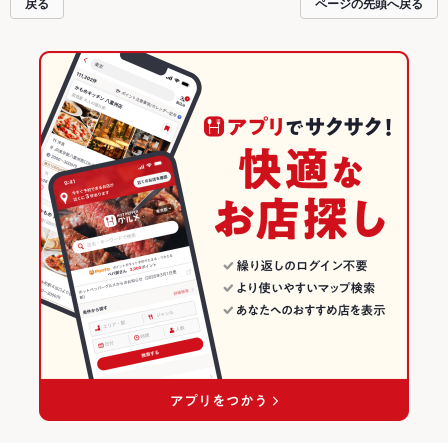
戻る
ページの先頭へ戻る
パーティにもお得に便利にホットペッパーグルメをご利用ください。