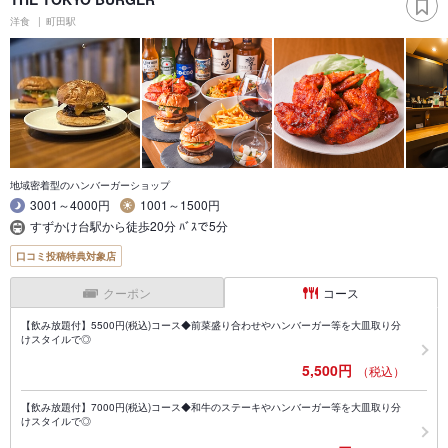
洋食
町田駅
地域密着型のハンバーガーショップ
3001～4000円
1001～1500円
すずかけ台駅から徒歩20分 ﾊﾞｽで5分
口コミ投稿特典対象店
クーポン
コース
【飲み放題付】5500円(税込)コース◆前菜盛り合わせやハンバーガー等を大皿取り分
けスタイルで◎
5,500円
（税込）
【飲み放題付】7000円(税込)コース◆和牛のステーキやハンバーガー等を大皿取り分
けスタイルで◎