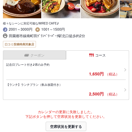
様々なシーンに対応可能なWIRED CAFE♪
2001～3000円
1001～1500円
田園都市線南町田ｸﾞﾗﾝﾍﾞﾘｰﾊﾟｰｸ駅北口徒歩約2分
口コミ投稿特典対象店
クーポン
コース
記念日プレート付き♪席のみ予約
1,650円
（税込）
【ランチ】ランチプラン（飲み放題付き）
2,500円
（税込）
カレンダーの更新に失敗しました。
下記ボタンを押して空席状況を更新してください。
空席状況を更新する