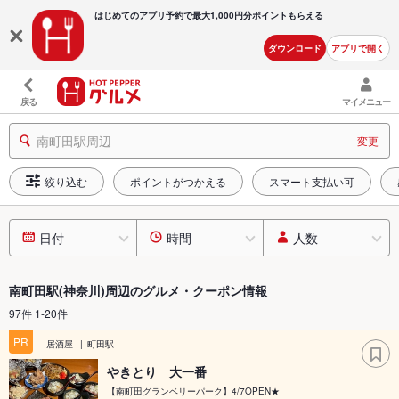
はじめてのアプリ予約で最大
1,000円分ポイントもらえる
ダウンロード
アプリで開く
戻る
マイメニュー
南町田駅周辺
変更
絞り込む
ポイントがつかえる
スマート支払い可
日付
時間
人数
南町田駅(神奈川)周辺のグルメ・クーポン情報
97件 1-20件
PR
居酒屋
町田駅
やきとり 大一番
【南町田グランベリーパーク】4/7OPEN★