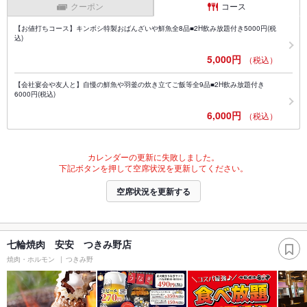
クーポン
コース
【お値打ちコース】キンボシ特製おばんざいや鮮魚全8品■2H飲み放題付き5000円(税
込)
5,000円
（税込）
【会社宴会や友人と】自慢の鮮魚や羽釜の炊き立てご飯等全9品■2H飲み放題付き
6000円(税込)
6,000円
（税込）
カレンダーの更新に失敗しました。
下記ボタンを押して空席状況を更新してください。
空席状況を更新する
七輪焼肉 安安 つきみ野店
焼肉・ホルモン
つきみ野