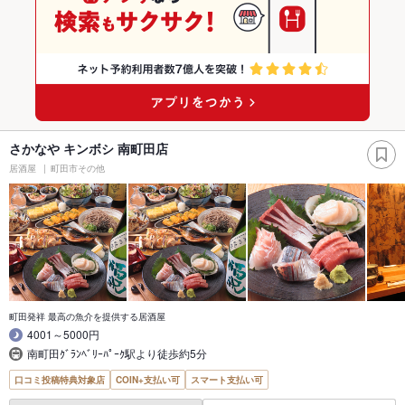
さかなや キンボシ 南町田店
居酒屋
町田市その他
町田発祥 最高の魚介を提供する居酒屋
4001～5000円
南町田ｸﾞﾗﾝﾍﾞﾘｰﾊﾟｰｸ駅より徒歩約5分
口コミ投稿特典対象店
COIN+支払い可
スマート支払い可