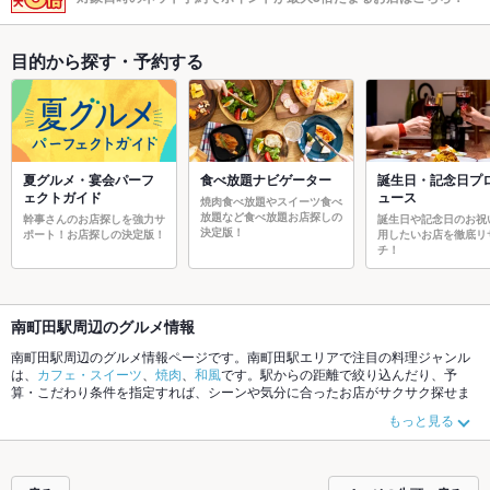
目的から探す・予約する
夏グルメ・宴会パーフ
食べ放題ナビゲーター
誕生日・記念日プ
ェクトガイド
ュース
焼肉食べ放題やスイーツ食べ
放題など食べ放題お店探しの
幹事さんのお店探しを強力サ
誕生日や記念日のお祝
決定版！
ポート！お店探しの決定版！
用したいお店を徹底リ
チ！
南町田駅周辺のグルメ情報
南町田駅周辺のグルメ情報ページです。南町田駅エリアで注目の料理ジャンル
は、
カフェ・スイーツ
、
焼肉
、
和風
です。駅からの距離で絞り込んだり、予
算・こだわり条件を指定すれば、シーンや気分に合ったお店がサクサク探せま
す。ご希望に合ったお店が見つからなかったら、近隣の
つきみ野駅
、
すずかけ
もっと見る
台駅
もチェックしてみてください。ホットペッパーグルメなら、お得なクーポ
ンはもちろん、こだわりメニュー
肉じゃが
や季節のおすすめ料理など、お店の
最新情報をご紹介しているので安心！24時間使える簡単便利なネット予約が使
えるお店も拡大中です。友達どうしの飲み会にも、会社の宴会にも、デートや