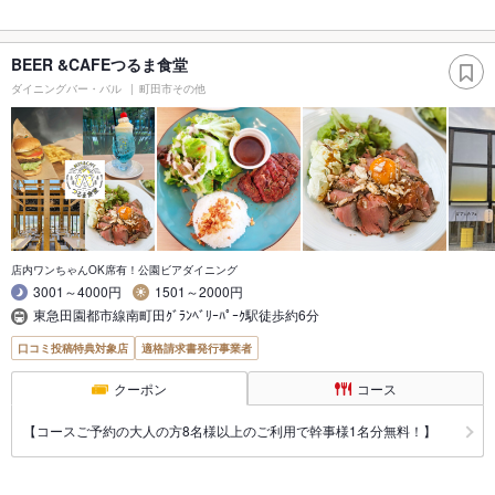
BEER &CAFEつるま食堂
ダイニングバー・バル
町田市その他
店内ワンちゃんOK席有！公園ビアダイニング
3001～4000円
1501～2000円
東急田園都市線南町田ｸﾞﾗﾝﾍﾞﾘｰﾊﾟｰｸ駅徒歩約6分
口コミ投稿特典対象店
適格請求書発行事業者
クーポン
コース
【コースご予約の大人の方8名様以上のご利用で幹事様1名分無料！】