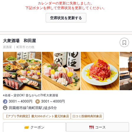
カレンダーの更新に失敗しました。
下記ボタンを押して空席状況を更新してください。
空席状況を更新する
大衆酒場 和田屋
居酒屋
町田市その他
4名様～貸切OK! 昔ながらのTHE大衆酒場
3001～4000円
3001～4000円
田園都市線｢南町田駅｣徒歩5分
【アプリ予約限定】最大350ポイント還元対象店
口コミ投稿特典対象店
クーポン
コース