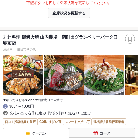
下記ボタンを押して空席状況を更新してください。
空席状況を更新する
九州料理 鶏炭火焼 山内農場 南町田グランベリーパーク口
駅前店
居酒屋
町田市その他
★ゆったりお得★WEB予約限定コース受付中
3001～4000円
改札を出て右手に進み､階段を降り､道なりに進む
口コミ投稿特典対象店
COIN+支払い可
スマート支払い可
適格請求書発行事業者
クーポン
コース