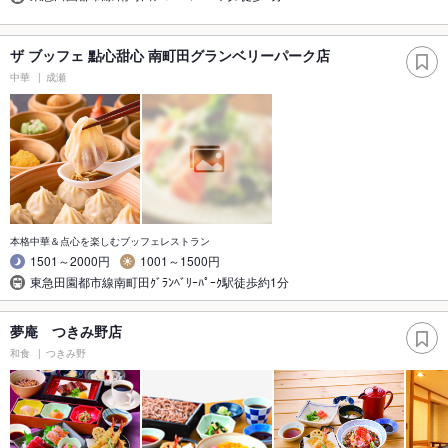
ザ ブッフェ 點心甜心 南町田グランベリーパーク店
中華
成瀬
本格中華＆点心を楽しむブッフェレストラン
1501～2000円
1001～1500円
東急田園都市線南町田ｸﾞﾗﾝﾍﾞﾘｰﾊﾟｰｸ駅徒歩約1分
夢庵 つきみ野店
和食
つきみ野