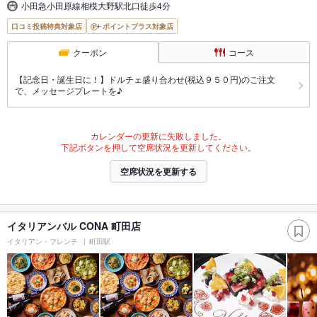
小田急小田原線相模大野駅北口徒歩4分
口コミ投稿特典対象店
ポイントプラス対象店
クーポン
コース
【記念日・誕生日に！】ドルチェ盛り合わせ(税込９５０円)のご注文
で、メッセージプレートを♪
カレンダーの更新に失敗しました。
下記ボタンを押して空席状況を更新してください。
空席状況を更新する
イタリアンバル CONA 町田店
イタリアン・フレンチ
町田駅